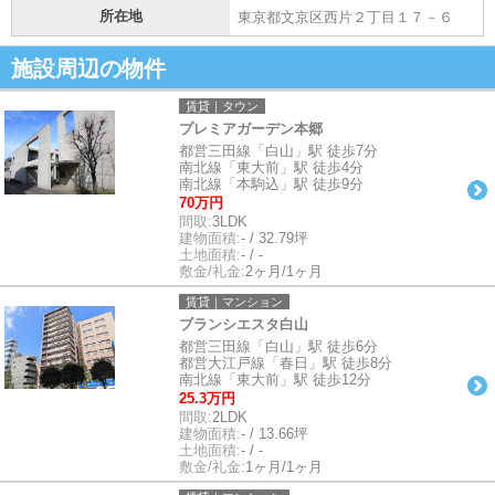
所在地
東京都文京区西片２丁目１７－６
施設周辺の物件
賃貸｜タウン
プレミアガーデン本郷
都営三田線「白山」駅 徒歩7分
南北線「東大前」駅 徒歩4分
南北線「本駒込」駅 徒歩9分
70万円
間取:
3LDK
建物面積:
- / 32.79坪
土地面積:
- / -
敷金/礼金:
2ヶ月/1ヶ月
賃貸｜マンション
ブランシエスタ白山
都営三田線「白山」駅 徒歩6分
都営大江戸線「春日」駅 徒歩8分
南北線「東大前」駅 徒歩12分
25.3万円
間取:
2LDK
建物面積:
- / 13.66坪
土地面積:
- / -
敷金/礼金:
1ヶ月/1ヶ月