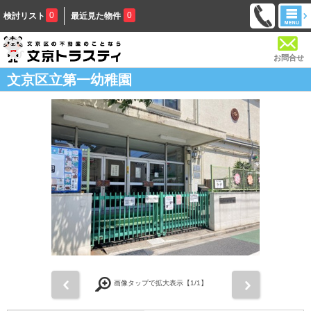
0
0
検討リスト
最近見た物件
お問合せ
文京区立第一幼稚園
前
次
画像タップで拡大表示【
1
/1】