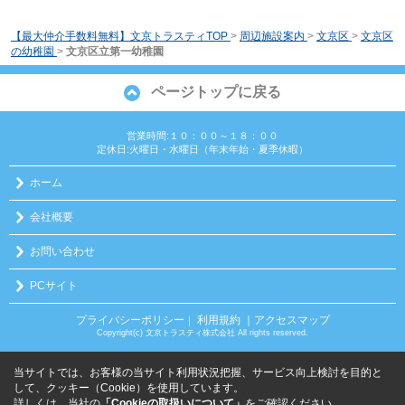
【最大仲介手数料無料】文京トラスティTOP
>
周辺施設案内
>
文京区
>
文京区
の幼稚園
>
文京区立第一幼稚園
ページトップに戻る
営業時間:１０：００～１８：００
定休日:火曜日・水曜日（年末年始・夏季休暇）
ホーム
会社概要
お問い合わせ
PCサイト
プライバシーポリシー
利用規約
｜アクセスマップ
｜
Copyright(c) 文京トラスティ株式会社 All rights reserved.
当サイトでは、お客様の当サイト利用状況把握、サービス向上検討を目的と
して、クッキー（Cookie）を使用しています。
詳しくは、当社の
「Cookieの取扱いについて」
をご確認ください。