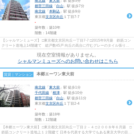
南北線
「
東大前
」駅 徒歩5分
都営三田線
「
白山
」駅 徒歩7分
南北線
「
本駒込
」駅 徒歩9分
東京都
文京区
向丘
１丁目7-7
-
築年数：築10年
階数：14階建
【シャルマンミューズ】 □東京都文京区向丘一丁目7-7 □2015年9月築 鉄筋コン
クリート造地上14階建て 総戸数45戸 向丘の高台に佇むグレーのタイル張りに
エンジのアクセントライン...
現在空室情報がありません。
シャルマンミューズへのお問い合わせはこちら
本郷エーワン東大前
賃貸｜マンション
南北線
「
東大前
」駅 徒歩1分
千代田線
「
根津
」駅 徒歩10分
都営三田線
「
白山
」駅 徒歩11分
東京都
文京区
向丘
１丁目2-4
-
築年数：築18年
階数：12階建
【本郷エーワン東大前】 □東京都文京区向丘一丁目２－４ □２００８年６月築 □
鉄筋コンクリート造地上１２階建て 日本を代表する大学でもある東京大学の目の