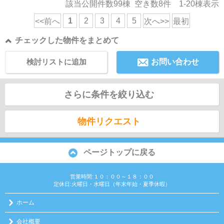
該当公開件数
99
棟 空き数
8
件
1-20
棟表示
1
2
3
4
5
<<前へ
次へ>>
最初
チェックした物件をまとめて
検討リストに追加
お問い合わせ
さらに条件を絞り込む
物件リクエスト
ページトップに戻る
営業時間:１０：００～１８：００
定休日:火曜日・水曜日（年末年始・夏季休暇）
ホーム
会社概要