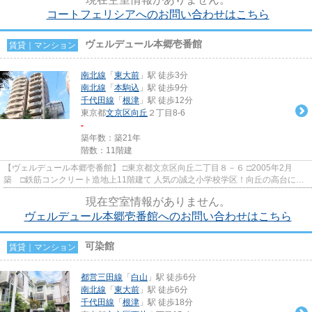
コートフェリシアへのお問い合わせはこちら
ヴェルデュール本郷壱番館
賃貸｜マンション
南北線
「
東大前
」駅 徒歩3分
南北線
「
本駒込
」駅 徒歩9分
千代田線
「
根津
」駅 徒歩12分
東京都
文京区
向丘
２丁目8-6
-
築年数：築21年
階数：11階建
【ヴェルデュール本郷壱番館】 □東京都文京区向丘二丁目８－６ □2005年2月
築 □鉄筋コンクリート造地上11階建て 人気の誠之小学校学区！向丘の高台に立
地のファミリーマンションの...
現在空室情報がありません。
ヴェルデュール本郷壱番館へのお問い合わせはこちら
可染館
賃貸｜マンション
都営三田線
「
白山
」駅 徒歩6分
南北線
「
東大前
」駅 徒歩6分
千代田線
「
根津
」駅 徒歩18分