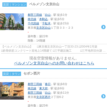
ベルメゾン文京白山
賃貸｜マンション
都営三田線
「
白山
」駅 徒歩1分
南北線
「
本駒込
」駅 徒歩5分
千代田線
「
千駄木
」駅 徒歩15分
東京都
文京区
白山
１丁目３３－２３
-
築年数：築22年
階数：14階建
【ベルメゾン文京白山】 □東京都文京区白山一丁目33-23 □2004年2月築
□鉄骨鉄筋コンクリート造地上14階建て □三平建設施工 □三平地所旧分譲 都
営三田線白山駅から徒歩...
現在空室情報がありません。
ベルメゾン文京白山へのお問い合わせはこちら
セボン西片
賃貸｜タウン
都営三田線
「
春日
」駅 徒歩6分
南北線
「
東大前
」駅 徒歩9分
都営三田線
「
白山
」駅 徒歩11分
東京都
文京区
西片
２丁目6-2
-
築年数：築25年