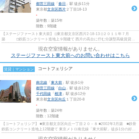
都営三田線
「
春日
」駅 徒歩11分
東京都
文京区
西片
２丁目18-13
-
築年数：築15年
階数：9階建
【ステージファースト東大前】 □東京都文京区西片2-18-13 □２０１１年７月
築 □鉄筋コンクリート造地上９階建て 西片の高台に佇む分譲型高級賃貸マ
ンションのご紹介です！ ハイ...
現在空室情報がありません。
ステージファースト東大前へのお問い合わせはこちら
コートフェリシア
賃貸｜マンション
南北線
「
東大前
」駅 徒歩1分
都営三田線
「
白山
」駅 徒歩12分
千代田線
「
根津
」駅 徒歩12分
東京都
文京区
向丘
１丁目20-8
-
築年数：築24年
階数：12階建
【コートフェリシア】 ■東京都文京区向丘一丁目２０－８ ■2002年3月築 ■鉄骨
鉄筋コンクリート造地上12階建て 東京メトロ南北線「東大前駅」徒歩1分の好立
地に建つコンクリート打ち...
現在空室情報がありません。