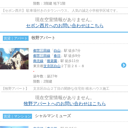
階数：3階建 地下1階
【セボン西片】 駐車場付きのタウンハウス。 人気の誠之小学校学区域です。
現在空室情報がありません。
セボン西片へのお問い合わせはこちら
牧野アパート
賃貸｜アパート
都営三田線
「
白山
」駅 徒歩7分
都営三田線
「
春日
」駅 徒歩9分
南北線
「
後楽園
」駅 徒歩11分
東京都
文京区
白山
２丁目２６－８
-
築年数：築27年
階数：2階建
【牧野アパート】 文京区白山２丁目の閑静な住宅街 積水ハウス施工
現在空室情報がありません。
牧野アパートへのお問い合わせはこちら
シャルマンミューズ
賃貸｜マンション