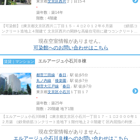
東京都
文京区
西片
２丁目15-4
-
築年数：築14年
階数：4階建
【可染館】 □東京都文京区西片二丁目１５－４ □２０１２年６月築 □鉄筋コ
ンクリート造地上４階建て 文京区西片の閑静な高級住宅街に建つコンクリートと
木のバランスがとっても...
現在空室情報がありません。
可染館へのお問い合わせはこちら
エルアージュ小石川Ｂ棟
賃貸｜マンション
都営三田線
「
春日
」駅 徒歩5分
丸ノ内線
「
後楽園
」駅 徒歩7分
都営大江戸線
「
春日
」駅 徒歩7分
東京都
文京区
小石川
１丁目１７
-
築年数：築25年
階数：20階建 地下1階
【エルアージュ小石川B棟】 □東京都文京区小石川一丁目１７－１ □２０００年１
２月築 □鉄骨鉄筋コンクリート造地下１階付地上２０階建て 区内屈指の利便性
の良い好立地にエルアー...
現在空室情報がありません。
エルアージュ小石川Ｂ棟へのお問い合わせはこちら