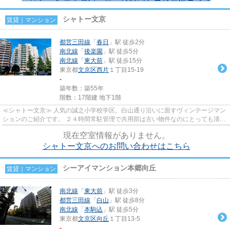
シャトー文京
賃貸｜マンション
都営三田線
「
春日
」駅 徒歩2分
南北線
「
後楽園
」駅 徒歩5分
南北線
「
東大前
」駅 徒歩15分
東京都
文京区
西片
１丁目15-19
-
築年数：築55年
階数：17階建 地下1階
≪シャトー文京≫ 人気の誠之小学校学区。白山通り沿いに面すヴィンテージマン
ションのご紹介です。 ２４時間常駐管理で共用部は古い物件なのにとっても清潔
感溢れていて管理体制の良さ...
現在空室情報がありません。
シャトー文京へのお問い合わせはこちら
シーアイマンション本郷向丘
賃貸｜マンション
南北線
「
東大前
」駅 徒歩3分
都営三田線
「
白山
」駅 徒歩8分
南北線
「
本駒込
」駅 徒歩5分
東京都
文京区
向丘
１丁目13-5
-