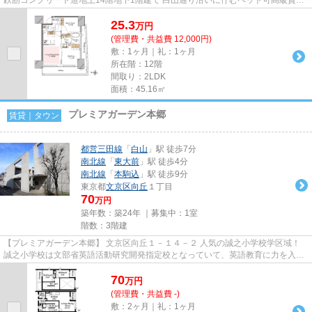
マンションのご紹介です！ ...
25.3
万
円
(管理費・共益費 12,000円)
敷：1ヶ月｜礼：1ヶ月
所在階：12階
間取り：2LDK
面積：45.16㎡
プレミアガーデン本郷
賃貸｜タウン
都営三田線
「
白山
」駅 徒歩7分
南北線
「
東大前
」駅 徒歩4分
南北線
「
本駒込
」駅 徒歩9分
東京都
文京区
向丘
１丁目
70
万円
築年数：築24年 ｜募集中：
1室
階数：3階建
【プレミアガーデン本郷】 文京区向丘１－１４－２ 人気の誠之小学校学区域！
誠之小学校は文部省英語活動研究開発指定校となっていて、英語教育に力を入れ
ています。 通りから一本入...
70
万
円
(管理費・共益費 -)
敷：2ヶ月｜礼：1ヶ月