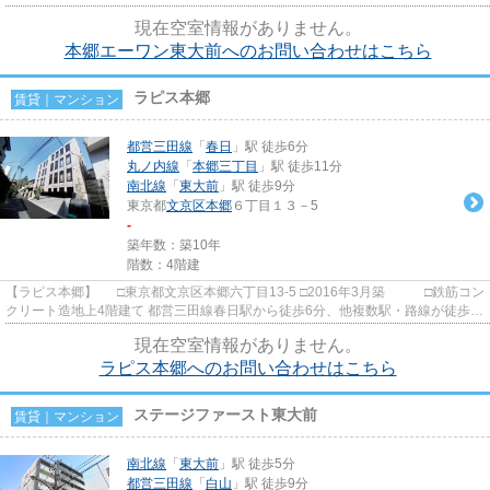
前に建つ落ち着いた貴賓...
現在空室情報がありません。
本郷エーワン東大前へのお問い合わせはこちら
ラピス本郷
賃貸｜マンション
都営三田線
「
春日
」駅 徒歩6分
丸ノ内線
「
本郷三丁目
」駅 徒歩11分
南北線
「
東大前
」駅 徒歩9分
東京都
文京区
本郷
６丁目１３－5
-
築年数：築10年
階数：4階建
【ラピス本郷】 □東京都文京区本郷六丁目13-5 □2016年3月築 □鉄筋コン
クリート造地上4階建て 都営三田線春日駅から徒歩6分、他複数駅・路線が徒歩圏
内の立地に建つ賃貸マン...
現在空室情報がありません。
ラピス本郷へのお問い合わせはこちら
ステージファースト東大前
賃貸｜マンション
南北線
「
東大前
」駅 徒歩5分
都営三田線
「
白山
」駅 徒歩9分