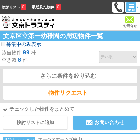
0
0
検討リスト
最近見た物件
お問合せ
文京区立第一幼稚園の周辺物件一覧
募集中のみ表示
99
該当物件
棟
8
空き数
件
さらに条件を絞り込む
物件リクエスト
チェックした物件をまとめて
検討リストに追加
お問い合わせ
オーパスホームズ白山
賃貸｜マンション