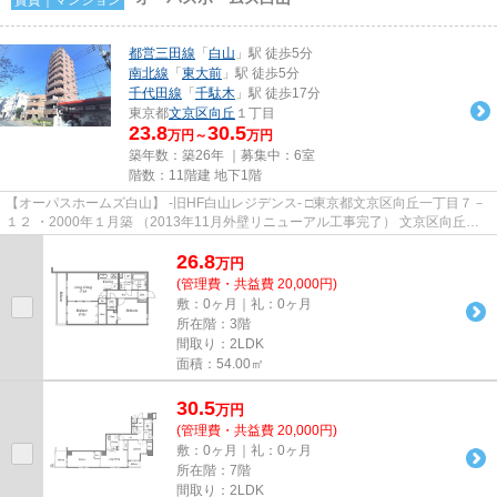
都営三田線
「
白山
」駅 徒歩5分
南北線
「
東大前
」駅 徒歩5分
千代田線
「
千駄木
」駅 徒歩17分
東京都
文京区
向丘
１丁目
23.8
30.5
万円～
万円
築年数：築26年 ｜募集中：
6室
階数：11階建 地下1階
【オーパスホームズ白山】 -旧HF白山レジデンス- □東京都文京区向丘一丁目７－
１２ ・2000年１月築 （2013年11月外壁リニューアル工事完了） 文京区向丘の
高台に佇むＳＲＣ造地上...
26.8
万
円
(管理費・共益費 20,000円)
敷：0ヶ月｜礼：0ヶ月
所在階：3階
間取り：2LDK
面積：54.00㎡
30.5
万
円
(管理費・共益費 20,000円)
敷：0ヶ月｜礼：0ヶ月
所在階：7階
間取り：2LDK