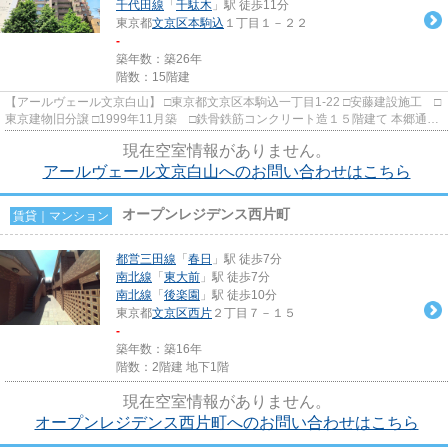
千代田線
「
千駄木
」駅 徒歩11分
東京都
文京区
本駒込
１丁目１－２２
-
築年数：築26年
階数：15階建
【アールヴェール文京白山】 □東京都文京区本駒込一丁目1-22 □安藤建設施工 □
東京建物旧分譲 □1999年11月築 □鉄骨鉄筋コンクリート造１５階建て 本郷通り
の高台に立地の分譲賃貸...
現在空室情報がありません。
アールヴェール文京白山へのお問い合わせはこちら
オープンレジデンス西片町
賃貸｜マンション
都営三田線
「
春日
」駅 徒歩7分
南北線
「
東大前
」駅 徒歩7分
南北線
「
後楽園
」駅 徒歩10分
東京都
文京区
西片
２丁目７－１５
-
築年数：築16年
階数：2階建 地下1階
現在空室情報がありません。
オープンレジデンス西片町へのお問い合わせはこちら