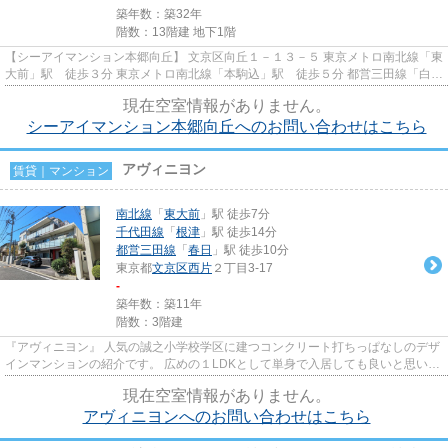
築年数：築32年
階数：13階建 地下1階
【シーアイマンション本郷向丘】 文京区向丘１－１３－５ 東京メトロ南北線「東
大前」駅 徒歩３分 東京メトロ南北線「本駒込」駅 徒歩５分 都営三田線「白
山」駅 徒歩８分 人気の...
現在空室情報がありません。
シーアイマンション本郷向丘へのお問い合わせはこちら
アヴィニヨン
賃貸｜マンション
南北線
「
東大前
」駅 徒歩7分
千代田線
「
根津
」駅 徒歩14分
都営三田線
「
春日
」駅 徒歩10分
東京都
文京区
西片
２丁目3-17
-
築年数：築11年
階数：3階建
『アヴィニヨン』 人気の誠之小学校学区に建つコンクリート打ちっぱなしのデザ
インマンションの紹介です。 広めの１LDKとして単身で入居しても良いと思いま
す。 周辺は高級邸宅街にな...
現在空室情報がありません。
アヴィニヨンへのお問い合わせはこちら