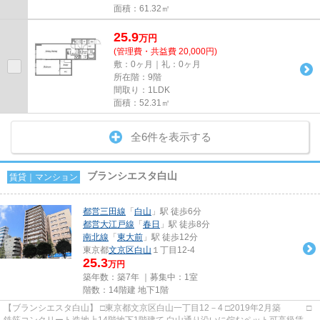
面積：61.32㎡
25.9
万
円
(管理費・共益費 20,000円)
敷：0ヶ月｜礼：0ヶ月
所在階：9階
間取り：1LDK
面積：52.31㎡
全6件を表示する
ブランシエスタ白山
賃貸｜マンション
都営三田線
「
白山
」駅 徒歩6分
都営大江戸線
「
春日
」駅 徒歩8分
南北線
「
東大前
」駅 徒歩12分
東京都
文京区
白山
１丁目12-4
25.3
万円
築年数：築7年 ｜募集中：
1室
階数：14階建 地下1階
【ブランシエスタ白山】 □東京都文京区白山一丁目12－4 □2019年2月築 □
鉄筋コンクリート造地上14階地下1階建て 白山通り沿いに佇むペット可高級賃貸