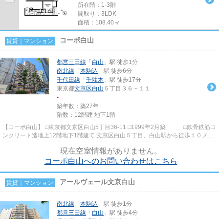
所在階：1-3階
間取り：3LDK
面積：108.40㎡
コーポ白山
賃貸｜マンション
都営三田線
「
白山
」駅 徒歩1分
南北線
「
本駒込
」駅 徒歩6分
千代田線
「
千駄木
」駅 徒歩17分
東京都
文京区
白山
５丁目３６－１１
-
築年数：築27年
階数：12階建 地下1階
【コーポ白山】 □東京都文京区白山5丁目36-11 □1999年2月築 □鉄骨鉄筋コ
ンクリート造地上12階地下1階建て 文京区白山５丁目、白山駅から徒歩１０メー
トルの駅上マンションです...
現在空室情報がありません。
コーポ白山へのお問い合わせはこちら
アールヴェール文京白山
賃貸｜マンション
南北線
「
本駒込
」駅 徒歩1分
都営三田線
「
白山
」駅 徒歩4分