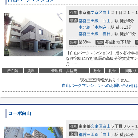
東京都
文京区
白山
２丁目２１－
住所
交通
都営三田線
「
白山
」駅 徒歩6分
南北線
「
本駒込
」駅 徒歩13分
都営三田線
「
春日
」駅 徒歩11分
築38年
4階建 地下1階
築年
階数
【白山パークマンション】 指ヶ谷小学
な住宅街に佇む低層の高級分譲賃貸マン
丹・コ...
所在階
賃料
管理費・共益費
敷金
礼金
間取り
現在空室情報がありません。
白山パークマンションへのお問い合わせは
コーポ白山
東京都
文京区
白山
５丁目３６－
住所
交通
都営三田線
「
白山
」駅 徒歩1分