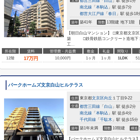
交通
都営三田線
「
白山
」駅 徒歩1分
南北線
「
本駒込
」駅 徒歩7分
都営大江戸線
「
春日
」駅 徒歩18
築41年
13階建 地下1階
築年
階数
【朝日白山マンション】 □東京都文京区
築 □鉄骨鉄筋コンクリート造地下１
工...
所在階
賃料
管理費・共益費
敷金
礼金
間取り
17
万円
12階
10,000円
1ヶ月
1ヶ月
1LDK
5
パークホームズ文京白山ヒルテラス
東京都
文京区
向丘
１丁目9-22
住所
交通
都営三田線
「
白山
」駅 徒歩2分
南北線
「
本駒込
」駅 徒歩4分
千代田線
「
千駄木
」駅 徒歩15分
築1年未満
10階建
築年
階数
構造
【パークホームズ文京白山ヒルテラス】 