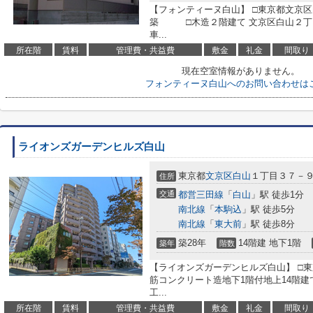
【フォンティーヌ白山】 □東京都文京区
築 □木造２階建て 文京区白山２丁
車...
所在階
賃料
管理費・共益費
敷金
礼金
間取り
現在空室情報がありません。
フォンティーヌ白山へのお問い合わせは
ライオンズガーデンヒルズ白山
東京都
文京区
白山
１丁目３７－
住所
交通
都営三田線
「
白山
」駅 徒歩1分
南北線
「
本駒込
」駅 徒歩5分
南北線
「
東大前
」駅 徒歩8分
築28年
14階建 地下1階
築年
階数
【ライオンズガーデンヒルズ白山】 □東
筋コンクリート造地下1階付地上14階建
工...
所在階
賃料
管理費・共益費
敷金
礼金
間取り