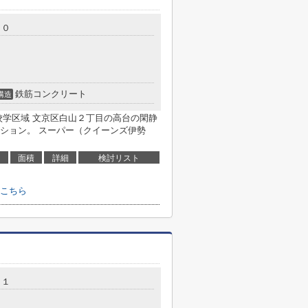
１０
鉄筋コンクリート
構造
校学区域 文京区白山２丁目の高台の閑静
ション。 スーパー（クイーンズ伊勢
面積
詳細
検討リスト
こちら
１１