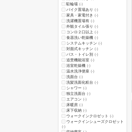
駐輪場
(-)
バイク置場あり
(-)
家具・家電付き
(-)
洗濯機置場有
(-)
外観タイル張り
(-)
コンロ２口以上
(-)
食器洗い乾燥機
(-)
システムキッチン
(-)
対面式キッチン
(-)
バス・トイレ別
(-)
追焚機能浴室
(-)
浴室乾燥機
(-)
温水洗浄便座
(-)
洗面台
(-)
洗髪洗面化粧台
(-)
シャワー
(-)
独立洗面台
(-)
エアコン
(-)
床暖房
(-)
床下収納
(-)
ウォークインクロゼット
(-)
ウォークインシューズクロゼット
(-)
収納豊富