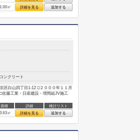
1.00㎡
詳細を見る
追加する
２
コンクリート
区白山四丁目1-12 □２０００年１１月
 □佐藤工業・日産建設・増岡組JV施工
面積
詳細
検討リスト
3.63㎡
詳細を見る
追加する