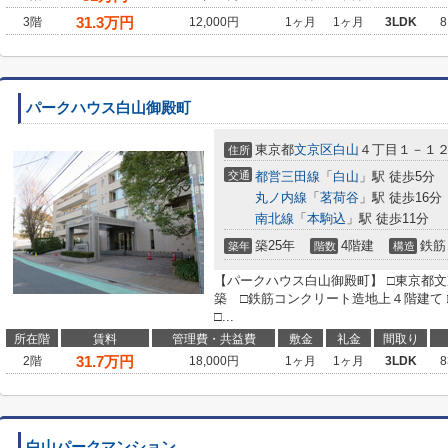
31.3
万円
3階
12,000円
1ヶ月
1ヶ月
3LDK
8
パークハウス白山御殿町
東京都
文京区
白山
４丁目１－１
住所
交通
都営三田線
「
白山
」駅 徒歩5分
丸ノ内線
「
茗荷谷
」駅 徒歩16分
南北線
「
本駒込
」駅 徒歩11分
築25年
4階建
鉄筋
築年
階数
構造
【パークハウス白山御殿町】 □東京都文京
築 □鉄筋コンクリート造地上４階建て
□...
所在階
賃料
管理費・共益費
敷金
礼金
間取り
31.7
万円
2階
18,000円
1ヶ月
1ヶ月
3LDK
8
白山パークマンション