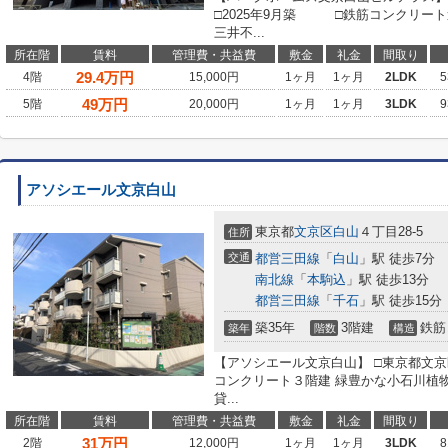
□2025年9月築 □鉄筋コンクリー
三井不...
所在階
賃料
管理費・共益費
敷金
礼金
間取り
29.4
万円
4階
15,000円
1ヶ月
1ヶ月
2LDK
5
49
万円
5階
20,000円
1ヶ月
1ヶ月
3LDK
9
アソシエール文京白山
東京都
文京区
白山
４丁目28-5
住所
交通
都営三田線
「
白山
」駅 徒歩7分
南北線
「
本駒込
」駅 徒歩13分
都営三田線
「
千石
」駅 徒歩15分
築35年
3階建
鉄筋
築年
階数
構造
【アソシエール文京白山】 □東京都文京区白
コンクリート３階建 緑豊かな小石川植
貸...
所在階
賃料
管理費・共益費
敷金
礼金
間取り
31
万円
2階
12,000円
1ヶ月
1ヶ月
3LDK
8