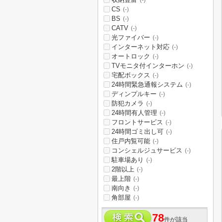
(-)
CS
(-)
BS
(-)
CATV
(-)
光ファイバー
(-)
インターネット対応
(-)
オートロック
(-)
TVモニタ付インターホン
(-)
宅配ボックス
(-)
24時間緊急通報システム
(-)
ディンプルキー
(-)
防犯カメラ
(-)
24時間有人管理
(-)
フロントサービス
(-)
24時間ゴミ出し可
(-)
住戸内覧可能
(-)
コンシェルジュサービス
(-)
駐車場あり
(-)
2階以上
(-)
最上階
(-)
南向き
(-)
角部屋
(-)
78
件が該当