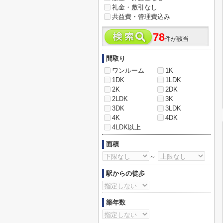
礼金・敷引なし
共益費・管理費込み
78
件が該当
間取り
ワンルーム
1K
1DK
1LDK
2K
2DK
2LDK
3K
3DK
3LDK
4K
4DK
4LDK以上
面積
～
駅からの徒歩
築年数