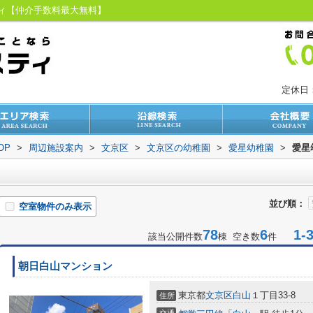
ティ【仲介手数料最大無料】
定休日
OP
>
周辺施設案内
>
文京区
>
文京区の幼稚園
>
愛星幼稚園
>
愛星
並び順：
空室物件のみ表示
78
6
1-3
該当公開件数
棟 空き数
件
朝日白山マンション
東京都
文京区
白山
１丁目33-8
住所