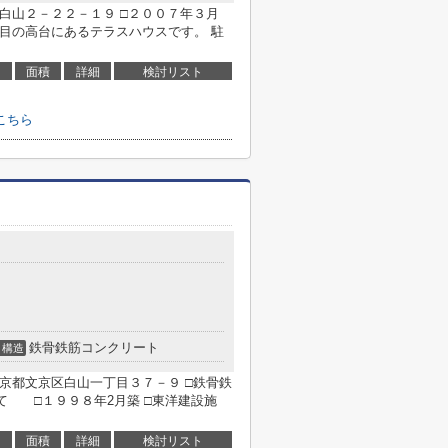
白山２－２２－１９ □２００７年３月
目の高台にあるテラスハウスです。 駐
面積
詳細
検討リスト
こちら
９
鉄骨鉄筋コンクリート
構造
京都文京区白山一丁目３７－９ □鉄骨鉄
て □１９９８年2月築 □東洋建設施
面積
詳細
検討リスト