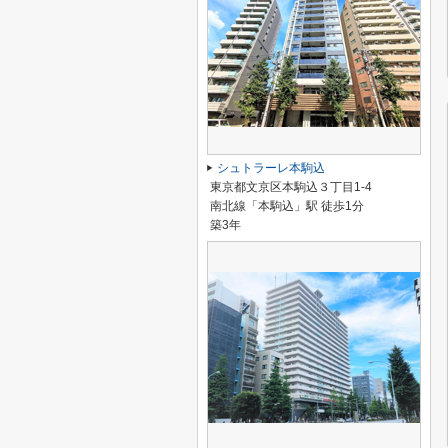
シュトラーレ本駒込
東京都文京区本駒込３丁目1-4
南北線「本駒込」駅 徒歩1分
築3年