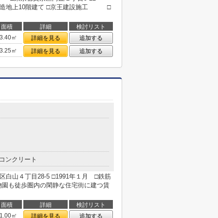
ト造地上10階建て □京王建設施工 □
面積
詳細
検討リスト
3.40㎡
詳細を見る
追加する
3.25㎡
詳細を見る
追加する
コンクリート
山４丁目28-5 □1991年１月 □鉄筋
物園も徒歩圏内の閑静な住宅街に建つ賃
面積
詳細
検討リスト
1.00㎡
詳細を見る
追加する