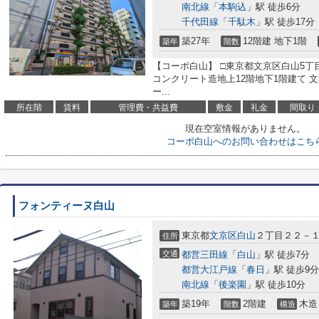
南北線
「
本駒込
」駅 徒歩6分
千代田線
「
千駄木
」駅 徒歩17分
築27年
12階建 地下1階
築年
階数
【コーポ白山】 □東京都文京区白山5丁目
コンクリート造地上12階地下1階建て 
ー...
所在階
賃料
管理費・共益費
敷金
礼金
間取り
現在空室情報がありません。
コーポ白山へのお問い合わせはこち
フォンティーヌ白山
東京都
文京区
白山
２丁目２２－
住所
交通
都営三田線
「
白山
」駅 徒歩7分
都営大江戸線
「
春日
」駅 徒歩9分
南北線
「
後楽園
」駅 徒歩10分
築19年
2階建
木造
築年
階数
構造