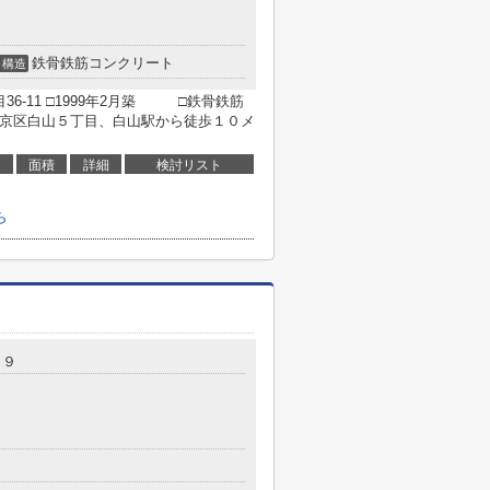
鉄骨鉄筋コンクリート
構造
36-11 □1999年2月築 □鉄骨鉄筋
文京区白山５丁目、白山駅から徒歩１０メ
面積
詳細
検討リスト
ら
１９