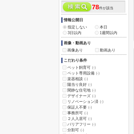
78
件が該当
情報公開日
指定しない
本日
3日以内
1週間以内
画像・動画あり
画像あり
動画あり
こだわり条件
ペット飼育可
(-)
ペット専用設備
(-)
楽器相談
(-)
陽当り良好
(-)
閑静な住宅地
(-)
デザイナーズ
(-)
リノベーション済
(-)
保証人不要
(-)
事務所可
(-)
２人入居可
(-)
バリアフリー
(-)
分割可
(-)