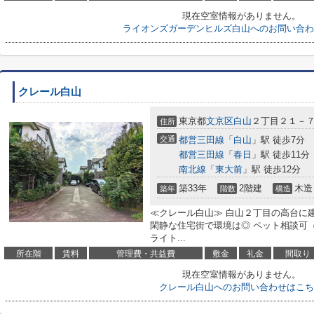
現在空室情報がありません。
ライオンズガーデンヒルズ白山へのお問い合わ
クレール白山
東京都
文京区
白山
２丁目２１－
住所
交通
都営三田線
「
白山
」駅 徒歩7分
都営三田線
「
春日
」駅 徒歩11分
南北線
「
東大前
」駅 徒歩12分
築33年
2階建
木造
築年
階数
構造
≪クレール白山≫ 白山２丁目の高台に
閑静な住宅街で環境は◎ ペット相談可
ライト...
所在階
賃料
管理費・共益費
敷金
礼金
間取り
現在空室情報がありません。
クレール白山へのお問い合わせはこち