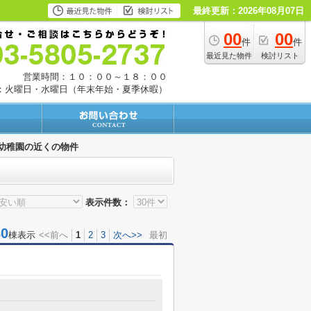
最終更新：2026年08月07日
00
00
件
件
最近見た物件
検討リスト
営業時間：１０：００～１８：００
：火曜日・水曜日（年末年始・夏季休暇）
幼稚園の近くの物件
表示件数：
0
棟表示
<<前へ
1
2
3
次へ>>
最初