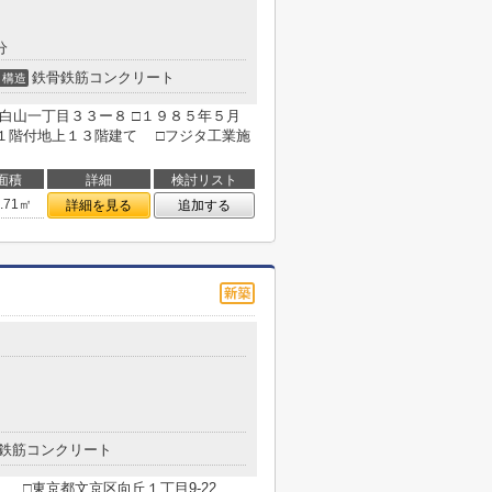
分
鉄骨鉄筋コンクリート
構造
白山一丁目３３ー８ □１９８５年５月
階付地上１３階建て □フジタ工業施
面積
詳細
検討リスト
1.71㎡
詳細を見る
追加する
鉄筋コンクリート
□東京都文京区向丘１丁目9-22