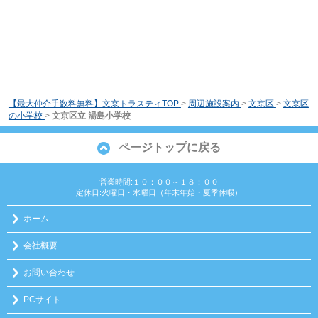
【最大仲介手数料無料】文京トラスティTOP
>
周辺施設案内
>
文京区
>
文京区
の小学校
>
文京区立 湯島小学校
ページトップに戻る
営業時間:１０：００～１８：００
定休日:火曜日・水曜日（年末年始・夏季休暇）
ホーム
会社概要
お問い合わせ
PCサイト