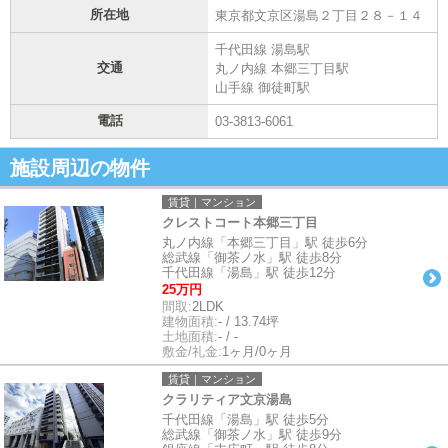
所在地
東京都文京区湯島２丁目２８－１４
千代田線 湯島駅
交通
丸ノ内線 本郷三丁目駅
山手線 御徒町駅
電話
03-3813-6061
施設周辺の物件
賃貸｜マンション
クレストコート本郷三丁目
丸ノ内線「本郷三丁目」駅 徒歩6分
総武線「御茶ノ水」駅 徒歩8分
千代田線「湯島」駅 徒歩12分
25万円
間取:
2LDK
建物面積:
- / 13.74坪
土地面積:
- / -
敷金/礼金:
1ヶ月/0ヶ月
賃貸｜マンション
クラリティア文京湯島
千代田線「湯島」駅 徒歩5分
総武線「御茶ノ水」駅 徒歩9分