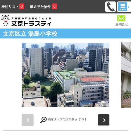
0
0
検討リスト
最近見た物件
お問合せ
文京区立 湯島小学校
前
次
画像タップで拡大表示【
1
/2】