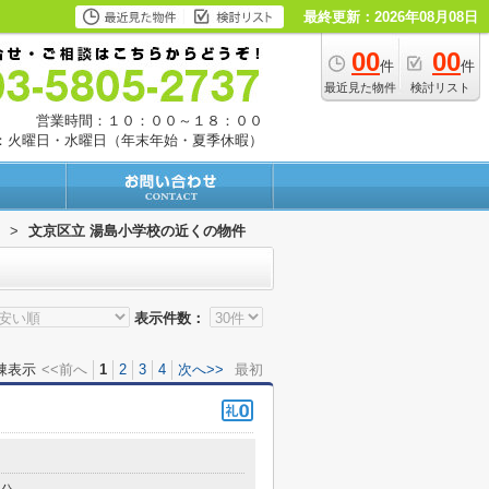
最終更新：2026年08月08日
00
00
件
件
最近見た物件
検討リスト
営業時間：１０：００～１８：００
：火曜日・水曜日（年末年始・夏季休暇）
>
文京区立 湯島小学校の近くの物件
表示件数：
棟表示
<<前へ
1
2
3
4
次へ>>
最初
５