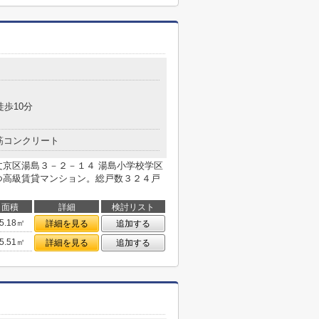
徒歩10分
筋コンクリート
文京区湯島３－２－１４ 湯島小学校学区
つ高級賃貸マンション。総戸数３２４戸
面積
詳細
検討リスト
5.18㎡
詳細を見る
追加する
5.51㎡
詳細を見る
追加する