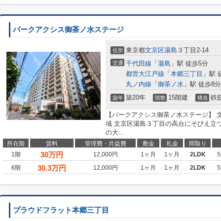
パークアクシス御茶ノ水ステージ
東京都
文京区
湯島
３丁目2-14
住所
交通
千代田線
「
湯島
」駅 徒歩5分
都営大江戸線
「
本郷三丁目
」駅 
丸ノ内線
「
御茶ノ水
」駅 徒歩8分
築20年
15階建
鉄
築年
階数
構造
【パークアクシス御茶ノ水ステージ】 
域 文京区湯島３丁目の高台にそびえ立
の大...
所在階
賃料
管理費・共益費
敷金
礼金
間取り
30
万円
1階
12,000円
1ヶ月
1ヶ月
2LDK
5
30.3
万円
6階
12,000円
1ヶ月
1ヶ月
2LDK
5
プラウドフラット本郷三丁目