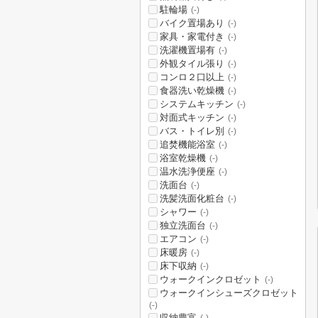
駐輪場
(-)
バイク置場あり
(-)
家具・家電付き
(-)
洗濯機置場有
(-)
外観タイル張り
(-)
コンロ２口以上
(-)
食器洗い乾燥機
(-)
システムキッチン
(-)
対面式キッチン
(-)
バス・トイレ別
(-)
追焚機能浴室
(-)
浴室乾燥機
(-)
温水洗浄便座
(-)
洗面台
(-)
洗髪洗面化粧台
(-)
シャワー
(-)
独立洗面台
(-)
エアコン
(-)
床暖房
(-)
床下収納
(-)
ウォークインクロゼット
(-)
ウォークインシューズクロゼット
(-)
収納豊富