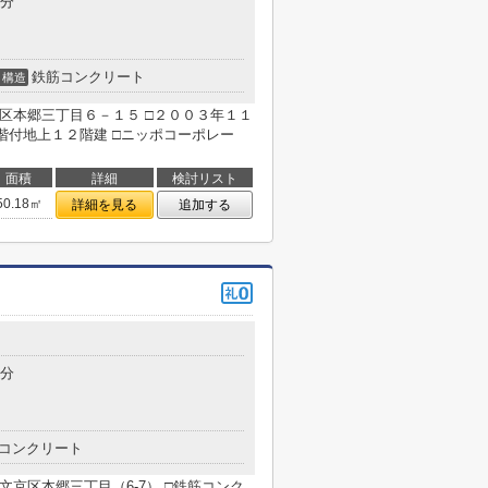
7分
鉄筋コンクリート
構造
区本郷三丁目６－１５ □２００３年１１
付地上１２階建 □ニッポコーポレー
面積
詳細
検討リスト
50.18㎡
詳細を見る
追加する
6分
コンクリート
文京区本郷三丁目（6-7） □鉄筋コンク