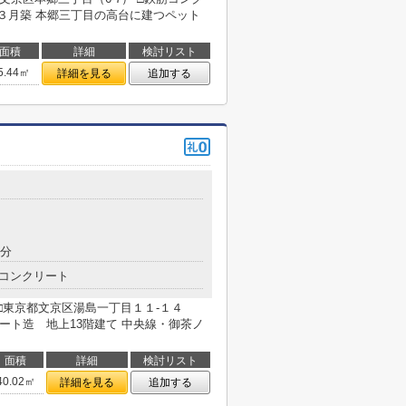
３月築 本郷三丁目の高台に建つペット
面積
詳細
検討リスト
5.44㎡
詳細を見る
追加する
7分
コンクリート
東京都文京区湯島一丁目１１-１４
ート造 地上13階建て 中央線・御茶ノ
面積
詳細
検討リスト
40.02㎡
詳細を見る
追加する