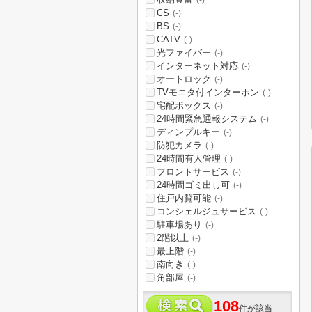
(-)
CS
(-)
BS
(-)
CATV
(-)
光ファイバー
(-)
インターネット対応
(-)
オートロック
(-)
TVモニタ付インターホン
(-)
宅配ボックス
(-)
24時間緊急通報システム
(-)
ディンプルキー
(-)
防犯カメラ
(-)
24時間有人管理
(-)
フロントサービス
(-)
24時間ゴミ出し可
(-)
住戸内覧可能
(-)
コンシェルジュサービス
(-)
駐車場あり
(-)
2階以上
(-)
最上階
(-)
南向き
(-)
角部屋
(-)
108
件が該当