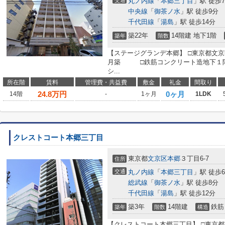
交通
丸ノ内線
「
本郷三丁目
」駅 徒歩
中央線
「
御茶ノ水
」駅 徒歩9分
千代田線
「
湯島
」駅 徒歩14分
築22年
14階建 地下1階
築年
階数
【ステージグランデ本郷】 □東京都文京
月築 □鉄筋コンクリート造地下１階
シ...
所在階
賃料
管理費・共益費
敷金
礼金
間取り
24.8
万円
0ヶ月
14階
-
1ヶ月
1LDK
クレストコート本郷三丁目
東京都
文京区
本郷
３丁目6-7
住所
交通
丸ノ内線
「
本郷三丁目
」駅 徒歩
総武線
「
御茶ノ水
」駅 徒歩8分
千代田線
「
湯島
」駅 徒歩12分
築3年
14階建
鉄筋
築年
階数
構造
【クレストコート本郷三丁目】 □東京都