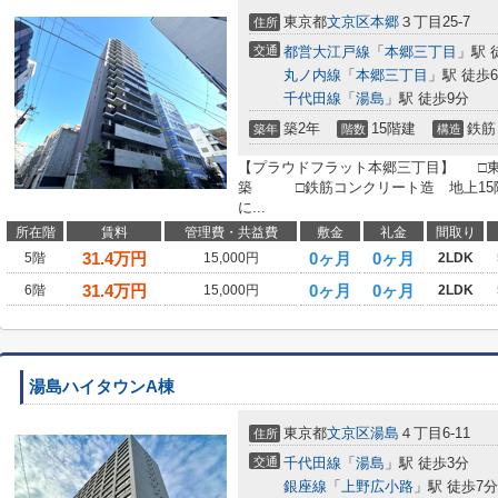
東京都
文京区
本郷
３丁目25-7
住所
交通
都営大江戸線
「
本郷三丁目
」駅 
丸ノ内線
「
本郷三丁目
」駅 徒歩
千代田線
「
湯島
」駅 徒歩9分
築2年
15階建
鉄筋
築年
階数
構造
【プラウドフラット本郷三丁目】 □東京都
築 □鉄筋コンクリート造 地上15階
に...
所在階
賃料
管理費・共益費
敷金
礼金
間取り
31.4
万円
0ヶ月
0ヶ月
5階
15,000円
2LDK
31.4
万円
0ヶ月
0ヶ月
6階
15,000円
2LDK
湯島ハイタウンA棟
東京都
文京区
湯島
４丁目6-11
住所
交通
千代田線
「
湯島
」駅 徒歩3分
銀座線
「
上野広小路
」駅 徒歩7分