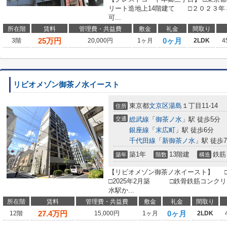
リート造地上14階建て □２０２３年
可...
所在階
賃料
管理費・共益費
敷金
礼金
間取り
25
万円
0ヶ月
3階
20,000円
1ヶ月
2LDK
4
リビオメゾン御茶ノ水イースト
東京都
文京区
湯島
１丁目11-14
住所
交通
総武線
「
御茶ノ水
」駅 徒歩5分
銀座線
「
末広町
」駅 徒歩6分
千代田線
「
新御茶ノ水
」駅 徒歩
築1年
13階建
鉄筋
築年
階数
構造
【リビオメゾン御茶ノ水イースト】 □
□2025年2月築 □鉄骨鉄筋コンクリ
水駅か...
所在階
賃料
管理費・共益費
敷金
礼金
間取り
27.4
万円
0ヶ月
12階
15,000円
1ヶ月
2LDK