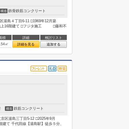
鉄骨鉄筋コンクリート
構造
湯島４丁目6-11 □1969年12月築
地上16階建て □フジタ施工 □藤和不
面積
詳細
検討リスト
7.54㎡
詳細を見る
追加する
階
鉄筋コンクリート
構造
湯島三丁目5-12 □2025年9月
建て 千代田線【湯島駅】徒歩５分、