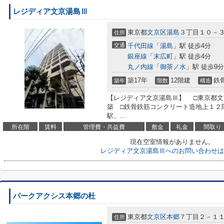
レジディア文京湯島Ⅲ
東京都
文京区
湯島
３丁目１０－
住所
交通
千代田線
「
湯島
」駅 徒歩4分
銀座線
「
末広町
」駅 徒歩4分
丸ノ内線
「
御茶ノ水
」駅 徒歩9分
築17年
12階建
鉄
築年
階数
構造
【レジディア文京湯島Ⅲ】 □東京都文京
築 □鉄骨鉄筋コンクリート造地上１２
駅、...
所在階
賃料
管理費・共益費
敷金
礼金
間取り
現在空室情報がありません。
レジディア文京湯島Ⅲへのお問い合わせは
パークアクシス本郷の杜
東京都
文京区
本郷
７丁目２－１
住所