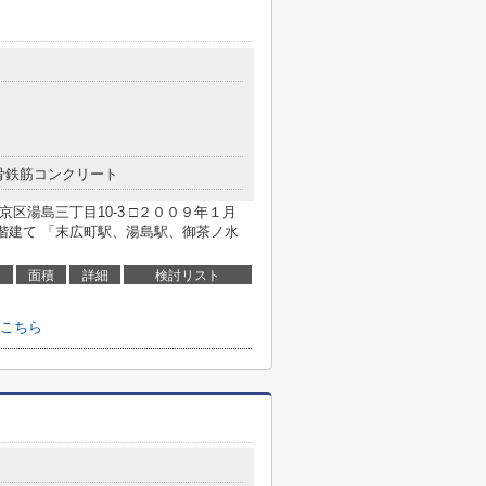
３
骨鉄筋コンクリート
区湯島三丁目10-3 □２００９年１月
階建て 「末広町駅、湯島駅、御茶ノ水
面積
詳細
検討リスト
こちら
１