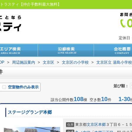
京トラスティ【仲介手数料最大無料】
定休日
OP
>
周辺施設案内
>
文京区
>
文京区の小学校
>
文京区立 湯島小学校
件
並び順：
空室物件のみ表示
108
10
1-30
該当公開件数
棟 空き数
件
ステージグランデ本郷
東京都
文京区
本郷
３丁目６－１
住所