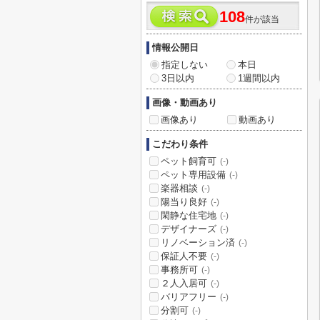
108
件が該当
情報公開日
指定しない
本日
3日以内
1週間以内
画像・動画あり
画像あり
動画あり
こだわり条件
ペット飼育可
(-)
ペット専用設備
(-)
楽器相談
(-)
陽当り良好
(-)
閑静な住宅地
(-)
デザイナーズ
(-)
リノベーション済
(-)
保証人不要
(-)
事務所可
(-)
２人入居可
(-)
バリアフリー
(-)
分割可
(-)