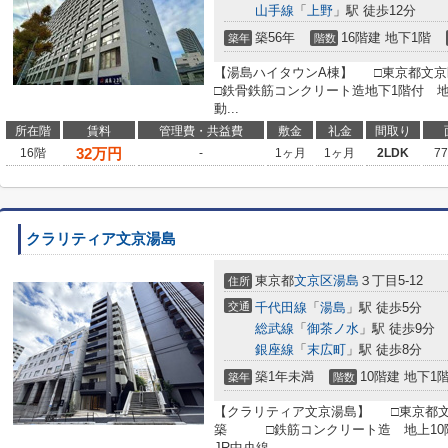
山手線
「
上野
」駅 徒歩12分
築56年
16階建 地下1階
築年
階数
【湯島ハイタウンA棟】 □東京都文京区
□鉄骨鉄筋コンクリート造地下1階付 
動...
所在階
賃料
管理費・共益費
敷金
礼金
間取り
32
万円
16階
-
1ヶ月
1ヶ月
2LDK
7
クラリティア文京湯島
東京都
文京区
湯島
３丁目5-12
住所
交通
千代田線
「
湯島
」駅 徒歩5分
総武線
「
御茶ノ水
」駅 徒歩9分
銀座線
「
末広町
」駅 徒歩8分
築1年未満
10階建 地下1
築年
階数
【クラリティア文京湯島】 □東京都文京区
築 □鉄筋コンクリート造 地上10階
JR中央線...