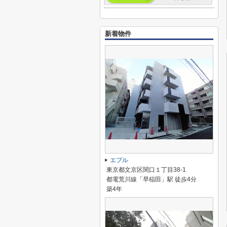
新着物件
エプル
東京都文京区関口１丁目38-1
都電荒川線「早稲田」駅 徒歩4分
築4年