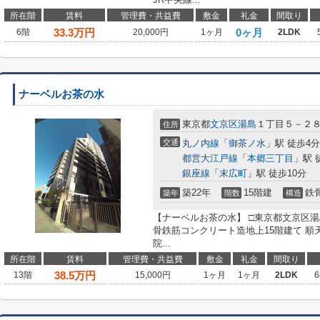
所在階
賃料
管理費・共益費
敷金
礼金
間取り
33.3
万円
0ヶ月
6階
20,000円
1ヶ月
2LDK
ナーベルお茶の水
東京都
文京区
湯島
１丁目５－２
住所
交通
丸ノ内線
「
御茶ノ水
」駅 徒歩4分
都営大江戸線
「
本郷三丁目
」駅 
銀座線
「
末広町
」駅 徒歩10分
築22年
15階建
鉄
築年
階数
構造
【ナーベルお茶の水】 □東京都文京区湯島
骨鉄筋コンクリート造地上15階建て 
院...
所在階
賃料
管理費・共益費
敷金
礼金
間取り
38.5
万円
13階
15,000円
1ヶ月
1ヶ月
2LDK
6