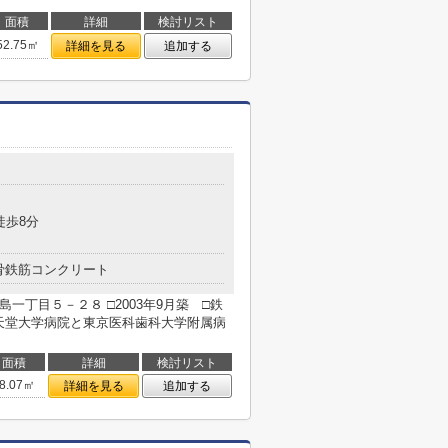
面積
詳細
検討リスト
52.75㎡
詳細を見る
追加する
８
徒歩8分
骨鉄筋コンクリート
一丁目５－２８ □2003年9月築 □鉄
順天堂大学病院と東京医科歯科大学附属病
面積
詳細
検討リスト
8.07㎡
詳細を見る
追加する