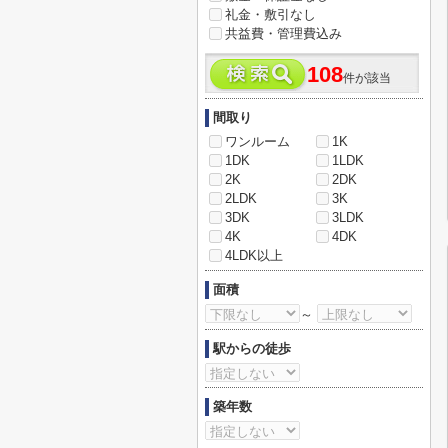
礼金・敷引なし
共益費・管理費込み
108
件が該当
間取り
ワンルーム
1K
1DK
1LDK
2K
2DK
2LDK
3K
3DK
3LDK
4K
4DK
4LDK以上
面積
～
駅からの徒歩
築年数