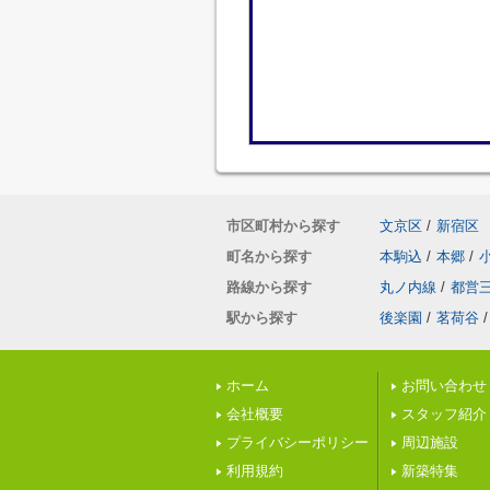
市区町村から探す
文京区
/
新宿区
町名から探す
本駒込
/
本郷
/
路線から探す
丸ノ内線
/
都営
駅から探す
後楽園
/
茗荷谷
/
ホーム
お問い合わせ
会社概要
スタッフ紹介
プライバシーポリシー
周辺施設
利用規約
新築特集