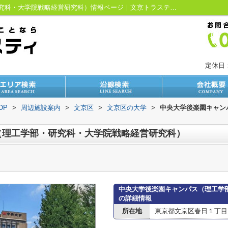
中央大学後楽園キャンパス（理工学部・研究科・大学院戦略経営研究科）情報ページ｜文京トラスティ【仲介手数料最大無料】
定休日
OP
>
周辺施設案内
>
文京区
>
文京区の大学
>
中央大学後楽園キャン
（理工学部・研究科・大学院戦略経営研究科）
中央大学後楽園キャンパス（理工学
の詳細情報
所在地
東京都文京区春日１丁目