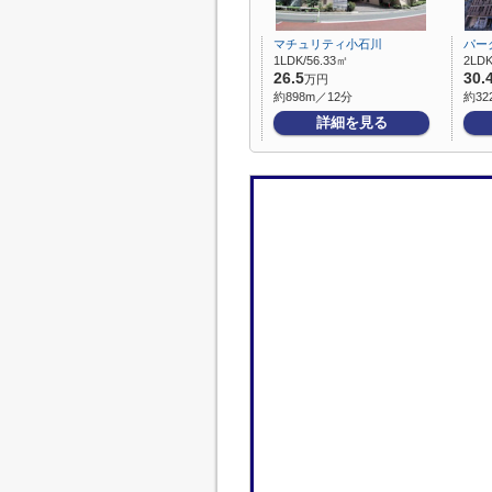
マチュリティ小石川
パー
1LDK/56.33㎡
2LDK
26.5
30.
万円
約898m／12分
約32
詳細を見る