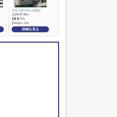
ブルーガーデン小石川
1LDK/47.86㎡
18.5
万円
約442m／6分
詳細を見る