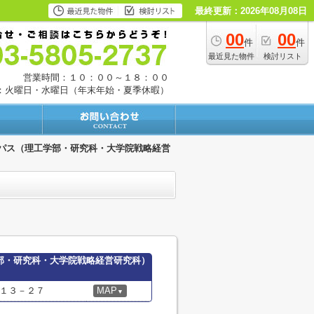
最終更新：2026年08月08日
00
00
件
件
最近見た物件
検討リスト
営業時間：１０：００～１８：００
：火曜日・水曜日（年末年始・夏季休暇）
パス（理工学部・研究科・大学院戦略経営
部・研究科・大学院戦略経営研究科）
１３－２７
MAP
▼