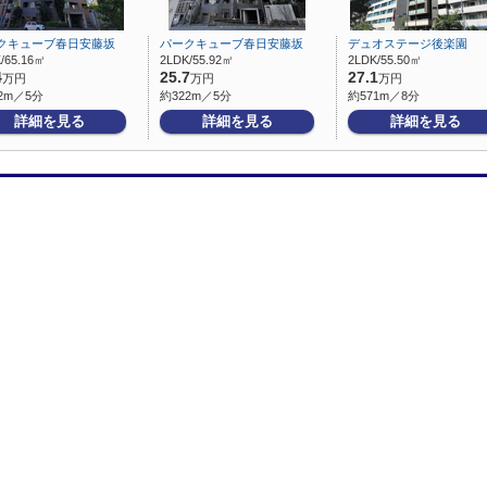
クキューブ春日安藤坂
パークキューブ春日安藤坂
デュオステージ後楽園
/65.16㎡
2LDK/55.92㎡
2LDK/55.50㎡
4
25.7
27.1
万円
万円
万円
2m／5分
約322m／5分
約571m／8分
詳細を見る
詳細を見る
詳細を見る