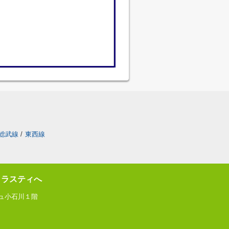
総武線
/
東西線
トラスティへ
ジュ小石川１階