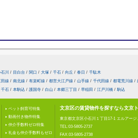
小石川
/
目白台
/
関口
/
大塚
/
千石
/
向丘
/
春日
/
千駄木
三田線
/
南北線
/
有楽町線
/
都営大江戸線
/
山手線
/
千代田線
/
都電荒川線
/
千石
/
本駒込
/
護国寺
/
白山
/
本郷三丁目
/
早稲田
/
江戸川橋
/
駒込
文京区の賃貸物件を探すなら文京
ペット飼育可特集
動画付き物件特集
東京都文京区小石川１丁目17-1 エルアー
仲介手数料ゼロ特集
TEL:03-5805-2737
礼金も仲介手数料もゼロ
FAX:03-5805-2738