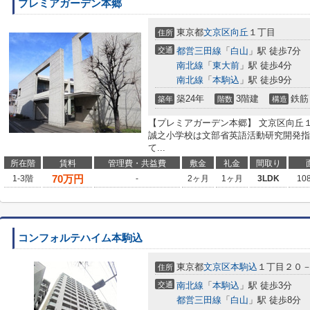
プレミアガーデン本郷
東京都
文京区
向丘
１丁目
住所
交通
都営三田線
「
白山
」駅 徒歩7分
南北線
「
東大前
」駅 徒歩4分
南北線
「
本駒込
」駅 徒歩9分
築24年
3階建
鉄筋
築年
階数
構造
【プレミアガーデン本郷】 文京区向丘
誠之小学校は文部省英語活動研究開発指
て...
所在階
賃料
管理費・共益費
敷金
礼金
間取り
70
万円
1-3階
-
2ヶ月
1ヶ月
3LDK
10
コンフォルテハイム本駒込
東京都
文京区
本駒込
１丁目２０
住所
交通
南北線
「
本駒込
」駅 徒歩3分
都営三田線
「
白山
」駅 徒歩8分