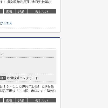
す！ 4駅4路線利用可で利便性抜群な
面積
詳細
検討リスト
はこちら
１１
鉄骨鉄筋コンクリート
構造
３６－１１ □1999年2月築 □鉄骨鉄
 都営三田線「白山駅」出口のすぐ隣の好
面積
詳細
検討リスト