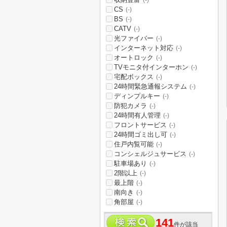
(-)
CS
(-)
BS
(-)
CATV
(-)
光ファイバー
(-)
インターネット対応
(-)
オートロック
(-)
TVモニタ付インターホン
(-)
宅配ボックス
(-)
24時間緊急通報システム
(-)
ディンプルキー
(-)
防犯カメラ
(-)
24時間有人管理
(-)
フロントサービス
(-)
24時間ゴミ出し可
(-)
住戸内覧可能
(-)
コンシェルジュサービス
(-)
駐車場あり
(-)
2階以上
(-)
最上階
(-)
南向き
(-)
角部屋
(-)
141
件が該当