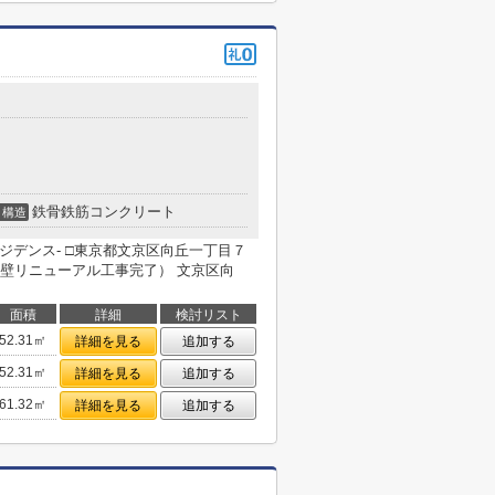
鉄骨鉄筋コンクリート
構造
レジデンス- □東京都文京区向丘一丁目７
1月外壁リニューアル工事完了） 文京区向
面積
詳細
検討リスト
52.31㎡
詳細を見る
追加する
52.31㎡
詳細を見る
追加する
61.32㎡
詳細を見る
追加する