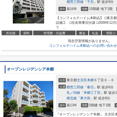
都営三田線
「
千石
」駅 徒歩9分
築16年
15階建 地下1階
築年
階数
【コンフォルテハイム本駒込】 □東京都
設施工 □住友商事旧分譲 □2009年1
て ...
所在階
賃料
管理費・共益費
敷金
礼金
間取り
現在空室情報がありません。
コンフォルテハイム本駒込へのお問い合わせ
オープンレジデンシア本郷
東京都
文京区
本郷
６丁目６－６
住所
交通
都営三田線
「
春日
」駅 徒歩6分
丸ノ内線
「
本郷三丁目
」駅 徒歩1
南北線
「
東大前
」駅 徒歩8分
築13年
5階建 地下1階
築年
階数
『オープンレジデンシア本郷』 文京区