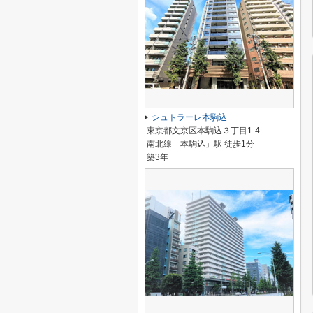
シュトラーレ本駒込
東京都文京区本駒込３丁目1-4
南北線「本駒込」駅 徒歩1分
築3年