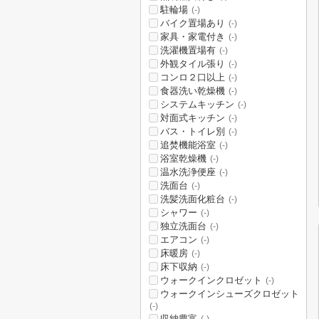
駐輪場
(-)
バイク置場あり
(-)
家具・家電付き
(-)
洗濯機置場有
(-)
外観タイル張り
(-)
コンロ２口以上
(-)
食器洗い乾燥機
(-)
システムキッチン
(-)
対面式キッチン
(-)
バス・トイレ別
(-)
追焚機能浴室
(-)
浴室乾燥機
(-)
温水洗浄便座
(-)
洗面台
(-)
洗髪洗面化粧台
(-)
シャワー
(-)
独立洗面台
(-)
エアコン
(-)
床暖房
(-)
床下収納
(-)
ウォークインクロゼット
(-)
ウォークインシューズクロゼット
(-)
収納豊富