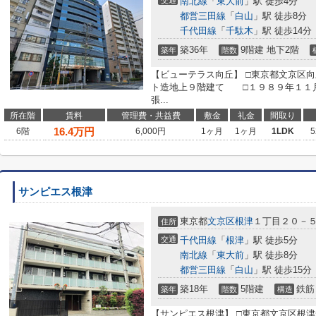
交通
南北線
「
東大前
」駅 徒歩4分
都営三田線
「
白山
」駅 徒歩8分
千代田線
「
千駄木
」駅 徒歩14分
築36年
9階建 地下2階
築年
階数
【ビューテラス向丘】 □東京都文京区向
ト造地上９階建て □１９８９年１１月
張...
所在階
賃料
管理費・共益費
敷金
礼金
間取り
16.4
万円
6階
6,000円
1ヶ月
1ヶ月
1LDK
5
サンピエス根津
東京都
文京区
根津
１丁目２０－
住所
交通
千代田線
「
根津
」駅 徒歩5分
南北線
「
東大前
」駅 徒歩8分
都営三田線
「
白山
」駅 徒歩15分
築18年
5階建
鉄筋
築年
階数
構造
【サンピエス根津】 □東京都文京区根津