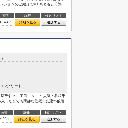
ンションのご紹介です! もともと分譲
面積
詳細
検討リスト
41.43㎡
詳細を見る
追加する
－７
コンクリート
京区千駄木二丁目１６－７ 人気の谷根千
本入ったとても閑静な住宅街に建つ低層
面積
詳細
検討リスト
4.08㎡
詳細を見る
追加する