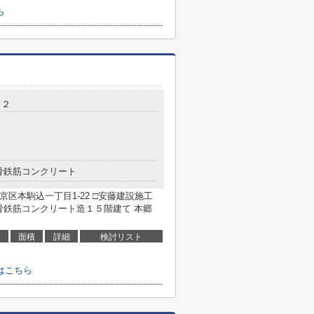
ら
２２
骨鉄筋コンクリート
京区本駒込一丁目1-22 □安藤建設施工
□鉄骨鉄筋コンクリート造１５階建て 本郷
面積
詳細
検討リスト
はこちら