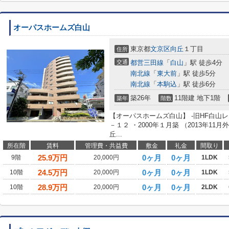
オーパスホームズ白山
東京都
文京区
向丘
１丁目
住所
交通
都営三田線
「
白山
」駅 徒歩4分
南北線
「
東大前
」駅 徒歩5分
南北線
「
本駒込
」駅 徒歩6分
築26年
11階建 地下1階
築年
階数
【オーパスホームズ白山】 -旧HF白山
－１２ ・2000年１月築 （2013年1
丘...
所在階
賃料
管理費・共益費
敷金
礼金
間取り
25.9
万円
0ヶ月
0ヶ月
9階
20,000円
1LDK
24.5
万円
0ヶ月
0ヶ月
10階
20,000円
1LDK
28.9
万円
0ヶ月
0ヶ月
10階
20,000円
2LDK