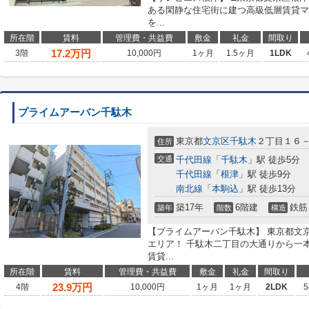
ある閑静な住宅街に建つ高級低層賃貸マ
を...
所在階
賃料
管理費・共益費
敷金
礼金
間取り
17.2
万円
3階
10,000円
1ヶ月
1.5ヶ月
1LDK
プライムアーバン千駄木
東京都
文京区
千駄木
２丁目１６
住所
交通
千代田線
「
千駄木
」駅 徒歩5分
千代田線
「
根津
」駅 徒歩9分
南北線
「
本駒込
」駅 徒歩13分
築17年
6階建
鉄筋
築年
階数
構造
【プライムアーバン千駄木】 東京都文
エリア！ 千駄木二丁目の大通りから一
賃貸...
所在階
賃料
管理費・共益費
敷金
礼金
間取り
23.9
万円
4階
10,000円
1ヶ月
1ヶ月
2LDK
5