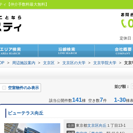
スティ【仲介手数料最大無料】
定休日
OP
>
周辺施設案内
>
文京区
>
文京区の大学
>
文京学院大学
>
文京
並び順：
空室物件のみ表示
141
7
1-30
該当公開件数
棟 空き数
件
棟
ビューテラス向丘
東京都
文京区
向丘
１丁目13-1
住所