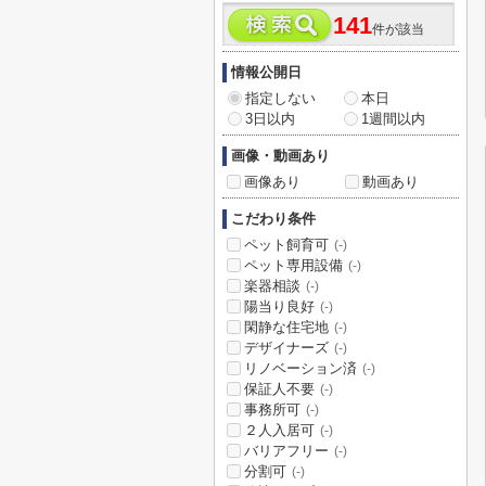
141
件が該当
情報公開日
指定しない
本日
3日以内
1週間以内
画像・動画あり
画像あり
動画あり
こだわり条件
ペット飼育可
(-)
ペット専用設備
(-)
楽器相談
(-)
陽当り良好
(-)
閑静な住宅地
(-)
デザイナーズ
(-)
リノベーション済
(-)
保証人不要
(-)
事務所可
(-)
２人入居可
(-)
バリアフリー
(-)
分割可
(-)