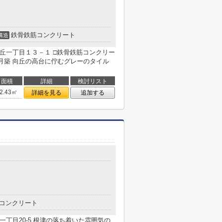
鉄骨鉄筋コンクリート
構造
丘一丁目１３－１ □鉄骨鉄筋コンクリー
築 向丘の高台に佇むグレーのタイル
面積
詳細
検討リスト
2.43㎡
詳細を見る
追加する
５
コンクリート
一丁目20-5 根津の落ち着いた雰囲気の