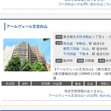
コーポ白山へのお問い合わせはこち
アールヴェール文京白山
東京都
文京区
本駒込
１丁目１－
住所
交通
南北線
「
本駒込
」駅 徒歩1分
都営三田線
「
白山
」駅 徒歩4分
千代田線
「
千駄木
」駅 徒歩11分
築26年
15階建
鉄
築年
階数
構造
【アールヴェール文京白山】 □東京都文
□東京建物旧分譲 □1999年11月築 
通...
所在階
賃料
管理費・共益費
敷金
礼金
間取り
現在空室情報がありません。
アールヴェール文京白山へのお問い合わせ