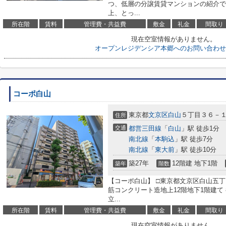
つ、低層の分譲賃貸マンションの紹介で
上、とっ...
所在階
賃料
管理費・共益費
敷金
礼金
間取り
現在空室情報がありません。
オープンレジデンシア本郷へのお問い合わせ
コーポ白山
東京都
文京区
白山
５丁目３６－
住所
交通
都営三田線
「
白山
」駅 徒歩1分
南北線
「
本駒込
」駅 徒歩7分
南北線
「
東大前
」駅 徒歩10分
築27年
12階建 地下1階
築年
階数
【コーポ白山】 □東京都文京区白山五丁目
筋コンクリート造地上12階地下1階建て
立...
所在階
賃料
管理費・共益費
敷金
礼金
間取り
現在空室情報がありません。