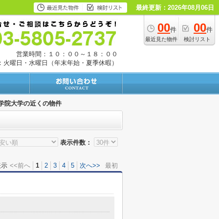
最終更新：2026年08月06日
00
00
件
件
最近見た物件
検討リスト
営業時間：１０：００～１８：００
：火曜日・水曜日（年末年始・夏季休暇）
学院大学の近くの物件
表示件数：
表示
<<前へ
1
2
3
4
5
次へ>>
最初