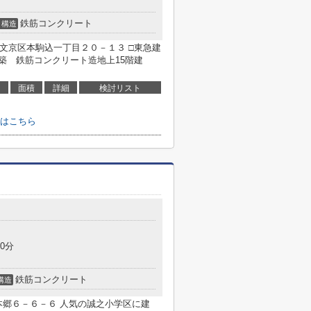
鉄筋コンクリート
構造
文京区本駒込一丁目２０－１３ □東急建
2月築 鉄筋コンクリート造地上15階建
面積
詳細
検討リスト
はこちら
0分
鉄筋コンクリート
構造
本郷６－６－６ 人気の誠之小学区に建