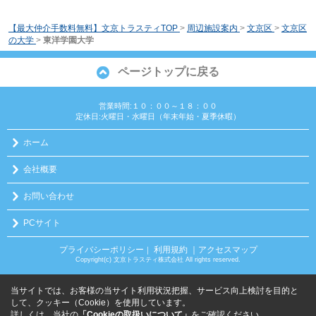
【最大仲介手数料無料】文京トラスティTOP
>
周辺施設案内
>
文京区
>
文京区
の大学
>
東洋学園大学
ページトップに戻る
営業時間:１０：００～１８：００
定休日:火曜日・水曜日（年末年始・夏季休暇）
ホーム
会社概要
お問い合わせ
PCサイト
プライバシーポリシー
利用規約
｜アクセスマップ
｜
Copyright(c) 文京トラスティ株式会社 All rights reserved.
当サイトでは、お客様の当サイト利用状況把握、サービス向上検討を目的と
して、クッキー（Cookie）を使用しています。
詳しくは、当社の
「Cookieの取扱いについて」
をご確認ください。