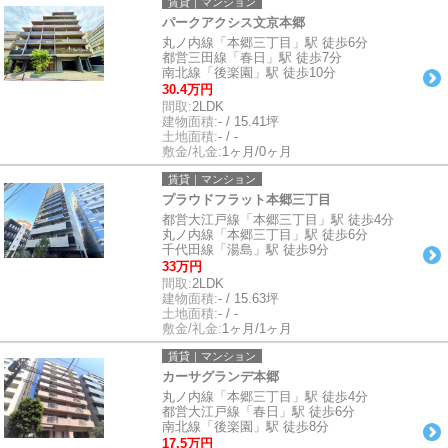
賃貸｜マンション
パークアクシス文京本郷
丸ノ内線「本郷三丁目」駅 徒歩6分
都営三田線「春日」駅 徒歩7分
南北線「後楽園」駅 徒歩10分
30.4万円
間取:
2LDK
建物面積:
- / 15.41坪
土地面積:
- / -
敷金/礼金:
1ヶ月/0ヶ月
賃貸｜マンション
プラウドフラット本郷三丁目
都営大江戸線「本郷三丁目」駅 徒歩4分
丸ノ内線「本郷三丁目」駅 徒歩6分
千代田線「湯島」駅 徒歩9分
33万円
間取:
2LDK
建物面積:
- / 15.63坪
土地面積:
- / -
敷金/礼金:
1ヶ月/1ヶ月
賃貸｜マンション
カーサグランデ本郷
丸ノ内線「本郷三丁目」駅 徒歩4分
都営大江戸線「春日」駅 徒歩6分
南北線「後楽園」駅 徒歩8分
17.5万円