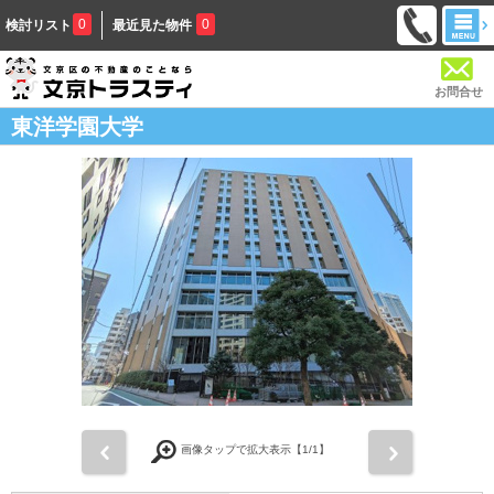
0
0
検討リスト
最近見た物件
お問合せ
東洋学園大学
前
次
画像タップで拡大表示【
1
/1】