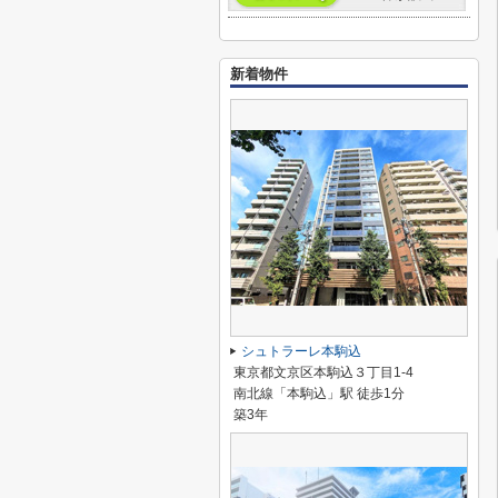
新着物件
シュトラーレ本駒込
東京都文京区本駒込３丁目1-4
南北線「本駒込」駅 徒歩1分
築3年