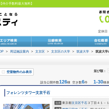
ィ【仲介手数料最大無料】
定休日
OP
>
周辺施設案内
>
文京区
>
文京区の大学
>
筑波大学
>
筑波大学
並び順：
空室物件のみ表示
126
6
1-30
該当公開件数
棟 空き数
件
棟
フォレンツタワー文京千石
東京都
文京区
千石
３丁目４１－
住所