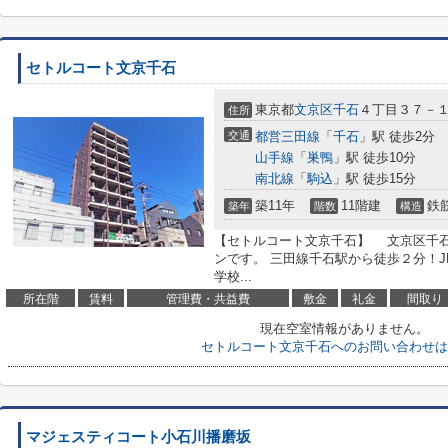
セトルコート文京千石
東京都
文京区
千石
４丁目３７－
住所
交通
都営三田線
「
千石
」駅 徒歩2分
山手線
「
巣鴨
」駅 徒歩10分
南北線
「
駒込
」駅 徒歩15分
築11年
11階建
鉄
築年
階数
構造
【セトルコート文京千石】 文京区千
ンです。 三田線千石駅から徒歩２分！J
学校...
所在階
賃料
管理費・共益費
敷金
礼金
間取り
現在空室情報がありません。
セトルコート文京千石へのお問い合わせは
マジェスティコート小石川播磨坂