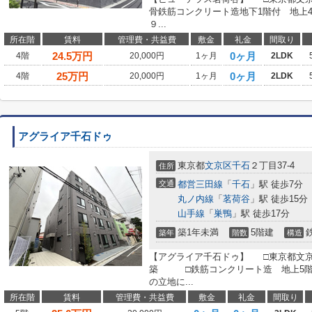
骨鉄筋コンクリート造地下1階付 地上
９...
所在階
賃料
管理費・共益費
敷金
礼金
間取り
24.5
万円
0ヶ月
4階
20,000円
1ヶ月
2LDK
25
万円
0ヶ月
4階
20,000円
1ヶ月
2LDK
アグライア千石ドゥ
東京都
文京区
千石
２丁目37-4
住所
交通
都営三田線
「
千石
」駅 徒歩7分
丸ノ内線
「
茗荷谷
」駅 徒歩15分
山手線
「
巣鴨
」駅 徒歩17分
築1年未満
5階建
築年
階数
構造
【アグライア千石ドゥ】 □東京都文京区千石
築 □鉄筋コンクリート造 地上5階
の立地に...
所在階
賃料
管理費・共益費
敷金
礼金
間取り