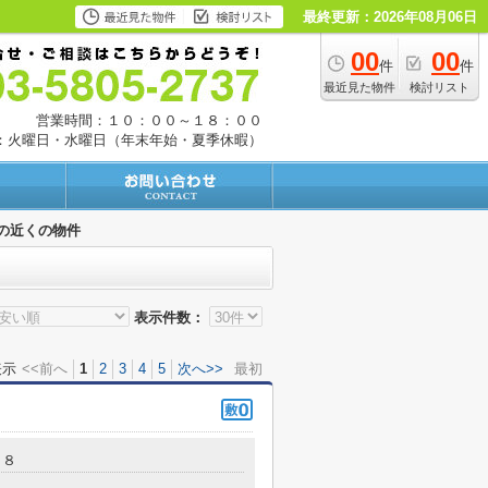
最終更新：2026年08月06日
00
00
件
件
最近見た物件
検討リスト
営業時間：１０：００～１８：００
：火曜日・水曜日（年末年始・夏季休暇）
の近くの物件
表示件数：
表示
<<前へ
1
2
3
4
5
次へ>>
最初
１８