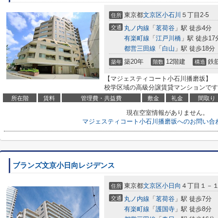
東京都
文京区
小石川
５丁目2-5
住所
交通
丸ノ内線
「
茗荷谷
」駅 徒歩4分
有楽町線
「
江戸川橋
」駅 徒歩17
都営三田線
「
白山
」駅 徒歩18分
築20年
12階建
鉄
築年
階数
構造
【マジェスティコート小石川播磨坂】
校学区域の高級分譲賃貸マンションです
所在階
賃料
管理費・共益費
敷金
礼金
間取り
現在空室情報がありません。
マジェスティコート小石川播磨坂へのお問い合
ブランズ文京小日向レジデンス
東京都
文京区
小日向
４丁目１－
住所
交通
丸ノ内線
「
茗荷谷
」駅 徒歩7分
有楽町線
「
護国寺
」駅 徒歩8分