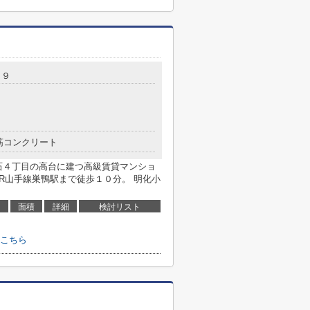
１９
筋コンクリート
石４丁目の高台に建つ高級賃貸マンショ
R山手線巣鴨駅まで徒歩１０分。 明化小
面積
詳細
検討リスト
こちら