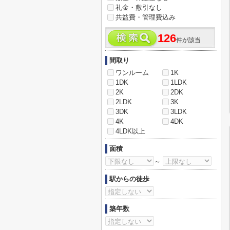
礼金・敷引なし
共益費・管理費込み
126
件が該当
間取り
ワンルーム
1K
1DK
1LDK
2K
2DK
2LDK
3K
3DK
3LDK
4K
4DK
4LDK以上
面積
～
駅からの徒歩
築年数