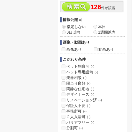
126
件が該当
情報公開日
指定しない
本日
3日以内
1週間以内
画像・動画あり
画像あり
動画あり
こだわり条件
ペット飼育可
(-)
ペット専用設備
(-)
楽器相談
(-)
陽当り良好
(-)
閑静な住宅地
(-)
デザイナーズ
(-)
リノベーション済
(-)
保証人不要
(-)
事務所可
(-)
２人入居可
(-)
バリアフリー
(-)
分割可
(-)