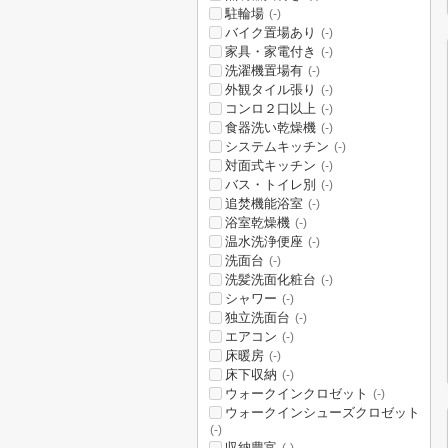
駐輪場
(-)
バイク置場あり
(-)
家具・家電付き
(-)
洗濯機置場有
(-)
外観タイル張り
(-)
コンロ２口以上
(-)
食器洗い乾燥機
(-)
システムキッチン
(-)
対面式キッチン
(-)
バス・トイレ別
(-)
追焚機能浴室
(-)
浴室乾燥機
(-)
温水洗浄便座
(-)
洗面台
(-)
洗髪洗面化粧台
(-)
シャワー
(-)
独立洗面台
(-)
エアコン
(-)
床暖房
(-)
床下収納
(-)
ウォークインクロゼット
(-)
ウォークインシューズクロゼット
(-)
収納豊富