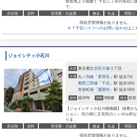
骨造地上３階建て 千石三丁目の高台に
で...
所在階
賃料
管理費・共益費
敷金
礼金
間取り
現在空室情報がありません。
ＫＴ千石ハイツへのお問い合わせはこ
ジョイシティ小石川
東京都
文京区
大塚
３丁目
住所
交通
丸ノ内線
「
茗荷谷
」駅 徒歩7分
都営三田線
「
千石
」駅 徒歩18分
有楽町線
「
護国寺
」駅 徒歩19分
築20年
8階建
鉄筋
築年
階数
構造
【ジョイシティ小石川植物園】 緑豊か
ション。目の前に文京区のシンボル的な
りま...
所在階
賃料
管理費・共益費
敷金
礼金
間取り
現在空室情報がありません。