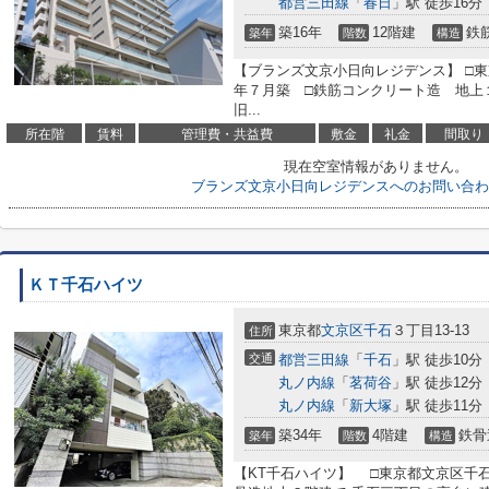
都営三田線
「
春日
」駅 徒歩16分
築16年
12階建
鉄
築年
階数
構造
【ブランズ文京小日向レジデンス】 □東
年７月築 □鉄筋コンクリート造 地上
旧...
所在階
賃料
管理費・共益費
敷金
礼金
間取り
現在空室情報がありません。
ブランズ文京小日向レジデンスへのお問い合わ
ＫＴ千石ハイツ
東京都
文京区
千石
３丁目13-13
住所
交通
都営三田線
「
千石
」駅 徒歩10分
丸ノ内線
「
茗荷谷
」駅 徒歩12分
丸ノ内線
「
新大塚
」駅 徒歩11分
築34年
4階建
鉄骨
築年
階数
構造
【KT千石ハイツ】 □東京都文京区千石三