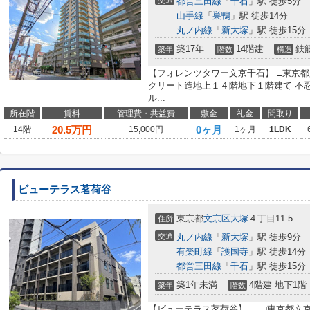
交通
都営三田線
「
千石
」駅 徒歩5分
山手線
「
巣鴨
」駅 徒歩14分
丸ノ内線
「
新大塚
」駅 徒歩15分
築17年
14階建
鉄
築年
階数
構造
【フォレンツタワー文京千石】 □東京都
クリート造地上１４階地下１階建て 不
ル...
所在階
賃料
管理費・共益費
敷金
礼金
間取り
20.5
万円
0ヶ月
14階
15,000円
1ヶ月
1LDK
ビューテラス茗荷谷
東京都
文京区
大塚
４丁目11-5
住所
交通
丸ノ内線
「
新大塚
」駅 徒歩9分
有楽町線
「
護国寺
」駅 徒歩14分
都営三田線
「
千石
」駅 徒歩15分
築1年未満
4階建 地下1階
築年
階数
【ビューテラス茗荷谷】 □東京都文京区大