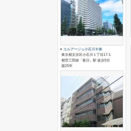
エルアージュ小石川Ｂ棟
東京都文京区小石川１丁目17-1
都営三田線「春日」駅 徒歩5分
築25年