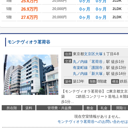
25.6
万円
0ヶ月
0ヶ月
5階
20,000円
2LDK
26.9
万円
0ヶ月
0ヶ月
5階
20,000円
2LDK
27.6
万円
0ヶ月
0ヶ月
5階
20,000円
2LDK
モンテヴィオラ茗荷谷
東京都
文京区
大塚
１丁目4-8
住所
交通
丸ノ内線
「
茗荷谷
」駅 徒歩1分
有楽町線
「
護国寺
」駅 徒歩13分
丸ノ内線
「
新大塚
」駅 徒歩14分
築13年
8階建
鉄筋
築年
階数
構造
【モンテヴィオラ茗荷谷】 □東京都文京区
築 □鉄筋コンクリート造地上８階建
歩1分...
所在階
賃料
管理費・共益費
敷金
礼金
間取り
現在空室情報がありません。
モンテヴィオラ茗荷谷へのお問い合わせは