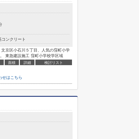
分
筋コンクリート
 文京区小石川５丁目、人気の窪町小学
。 東急建設施工 窪町小学校学区域
面積
詳細
検討リスト
わせはこちら
１