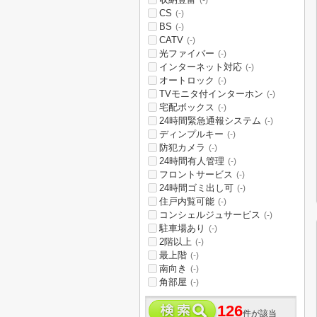
(-)
CS
(-)
BS
(-)
CATV
(-)
光ファイバー
(-)
インターネット対応
(-)
オートロック
(-)
TVモニタ付インターホン
(-)
宅配ボックス
(-)
24時間緊急通報システム
(-)
ディンプルキー
(-)
防犯カメラ
(-)
24時間有人管理
(-)
フロントサービス
(-)
24時間ゴミ出し可
(-)
住戸内覧可能
(-)
コンシェルジュサービス
(-)
駐車場あり
(-)
2階以上
(-)
最上階
(-)
南向き
(-)
角部屋
(-)
126
件が該当