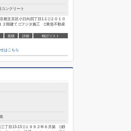
筋コンクリート
京都文京区小日向四丁目1-1 □２０１０
１２階建て □フジタ施工 □東急不動産
面積
詳細
検討リスト
せはこちら
造
丁目13-13 □１９９２年６月築 □鉄