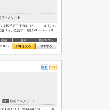
筋コンクリート
文京区千石三丁目41-18 □鉄筋コン
忍通り沿いに面す、1階がスーパー（マ
面積
詳細
検討リスト
65.00㎡
詳細を見る
追加する
鉄筋コンクリート
構造
塚4-11-5 □2026年6月築 □鉄