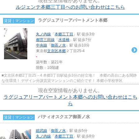
現在空室情報がありません。
ルジェンテ本郷三丁目へのお問い合わせはこちら
ラグジュアリーアパートメント本郷
賃貸｜マンション
丸ノ内線
「
本郷三丁目
」駅 徒歩3分
都営三田線
「
水道橋
」駅 徒歩7分
中央線
「
御茶ノ水
」駅 徒歩10分
東京都
文京区
本郷
２丁目25-4
-
築年数：築21年
階数：10階建
■文京区本郷2丁目25－4 本郷3丁目駅徒歩3分の好立地！ 本郷の高台にある閑静
な住環境！ デザイン分譲賃貸マンションのご紹介です！ 本郷小学校学区
現在空室情報がありません。
ラグジュアリーアパートメント本郷へのお問い合わせはこち
ら
パティオスクエア御茶ノ水
賃貸｜マンション
総武線
「
御茶ノ水
」駅 徒歩5分
丸ノ内線
「
本郷三丁目
」駅 徒歩8分