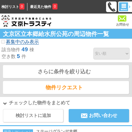
0
0
検討リスト
最近見た物件
お問合せ
文京区立本郷給水所公苑の周辺物件一覧
募集中のみ表示
49
該当物件
棟
5
空き数
件
さらに条件を絞り込む
物件リクエスト
チェックした物件をまとめて
検討リストに追加
お問い合わせ
ステージグランデ本郷
賃貸｜マンション