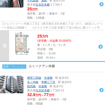
千代田線
「
湯島
」駅 徒歩12分
東京都
文京区
本郷
３丁目6-7
25
万円
築年数：築3年 ｜募集中：
1室
階数：14階建
【クレストコート本郷三丁目】 □東京都文京区本郷三丁目（6-7） □鉄筋コンクリ
ート造地上14階建て □２０２３年３月築 本郷三丁目の高台に建つペット可高
級賃貸マンションのご紹...
25
万
円
(管理費・共益費 20,000円)
敷：1ヶ月｜礼：0ヶ月
所在階：3階
間取り：2LDK
面積：45.44㎡
ルミークアン本郷
賃貸｜マンション
都営三田線
「
水道橋
」駅 徒歩4分
丸ノ内線
「
本郷三丁目
」駅 徒歩6分
総武線
「
水道橋
」駅 徒歩7分
東京都
文京区
本郷
１丁目8-14
32.9
77
万円～
万円
築年数：築28年 ｜募集中：
3室
階数：9階建