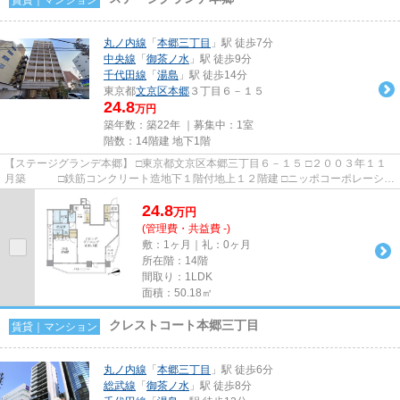
丸ノ内線
「
本郷三丁目
」駅 徒歩7分
中央線
「
御茶ノ水
」駅 徒歩9分
千代田線
「
湯島
」駅 徒歩14分
東京都
文京区
本郷
３丁目６－１５
24.8
万円
築年数：築22年 ｜募集中：
1室
階数：14階建 地下1階
【ステージグランデ本郷】 □東京都文京区本郷三丁目６－１５ □２００３年１１
月築 □鉄筋コンクリート造地下１階付地上１２階建 □ニッポコーポレーショ
ン 施工 □明和住販 ...
24.8
万
円
(管理費・共益費 -)
敷：1ヶ月｜礼：0ヶ月
所在階：14階
間取り：1LDK
面積：50.18㎡
クレストコート本郷三丁目
賃貸｜マンション
丸ノ内線
「
本郷三丁目
」駅 徒歩6分
総武線
「
御茶ノ水
」駅 徒歩8分