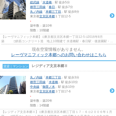
総武線
「
水道橋
」駅 徒歩5分
都営三田線
「
春日
」駅 徒歩7分
丸ノ内線
「
本郷三丁目
」駅 徒歩8分
東京都
文京区
本郷
１丁目12-5
-
築年数：築10年
階数：10階建
【レーヴマニフィック本郷】 □東京都文京区本郷一丁目12-5 □2016年8月
築 □鉄筋コンクリート造 地上10階建て 水道橋駅・春日駅・後楽園駅・本
郷三丁目駅と４駅５路線が徒歩圏...
現在空室情報がありません。
レーヴマニフィック本郷へのお問い合わせはこちら
レジディア文京本郷Ⅱ
賃貸｜マンション
丸ノ内線
「
本郷三丁目
」駅 徒歩3分
都営三田線
「
水道橋
」駅 徒歩10分
中央線
「
御茶ノ水
」駅 徒歩10分
東京都
文京区
本郷
３丁目17-6
-
築年数：築20年
階数：14階建
【レジディア文京本郷Ⅱ】 □東京都文京区本郷三丁目１７－６ □２００６年１月