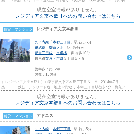
築 □鉄筋コンクリート造地上14階建て □総戸数７０戸 東京メトロ丸の内
線・都営大江戸線「本郷三丁目...
現在空室情報がありません。
レジディア文京本郷Ⅱへのお問い合わせはこちら
レジディア文京本郷Ⅲ
賃貸｜マンション
丸ノ内線
「
本郷三丁目
」駅 徒歩6分
総武線
「
御茶ノ水
」駅 徒歩8分
都営三田線
「
水道橋
」駅 徒歩10分
東京都
文京区
本郷
３丁目５－８
-
築年数：築12年
階数：13階建
〖レジディア文京本郷Ⅲ〗 □東京都文京区本郷三丁目５－８ □2014年7月
築 □鉄筋コンクリート造 地上13階建て 本郷三丁目駅徒歩6分 御茶ノ水
駅徒歩8分の好立地！ 1階にはコン...
現在空室情報がありません。
レジディア文京本郷Ⅲへのお問い合わせはこちら
アドニス
賃貸｜マンション
丸ノ内線
「
本郷三丁目
」駅 徒歩5分