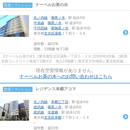
ナーベルお茶の水
賃貸｜マンション
丸ノ内線
「
御茶ノ水
」駅 徒歩4分
中央線
「
御茶ノ水
」駅 徒歩5分
千代田線
「
新御茶ノ水
」駅 徒歩10分
東京都
文京区
湯島
１丁目５－２８
-
築年数：築22年
階数：15階建 地下1階
【ナーベルお茶の水】 □東京都文京区湯島一丁目５－２８ □2003年9月築 □鉄骨
鉄筋コンクリート造地下1階付き 地上15階建て 順天堂大学病院と東京医科歯科
大学附属病院の間にあるサ...
現在空室情報がありません。
ナーベルお茶の水へのお問い合わせはこちら
レジデンス本郷アコマ
賃貸｜マンション
丸ノ内線
「
本郷三丁目
」駅 徒歩4分
総武線
「
御茶ノ水
」駅 徒歩8分
総武線
「
水道橋
」駅 徒歩12分
東京都
文京区
本郷
２丁目１４－１４
-
築年数：築10年