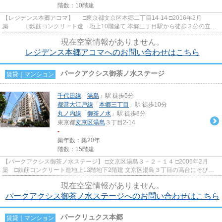
階数：10階建
【レジデンス本郷アコマ】 □東京都文京区本郷二丁目14-14 □2016年2月
築 □鉄筋コンクリート造 地上10階建て 本郷三丁目駅から徒歩３分の立地
に建つ賃貸マンションのご紹介で...
現在空室情報がありません。
レジデンス本郷アコマへのお問い合わせはこちら
パークアクシス御茶ノ水ステージ
賃貸｜マンション
千代田線
「
湯島
」駅 徒歩5分
都営大江戸線
「
本郷三丁目
」駅 徒歩10分
丸ノ内線
「
御茶ノ水
」駅 徒歩8分
東京都
文京区
湯島
３丁目2-14
-
築年数：築20年
階数：15階建
【パークアクシス御茶ノ水ステージ】 □文京区湯島３－２－１４ □2006年2月
築 □鉄筋コンクリート造地上13階地下2階建 文京区湯島３丁目の高台にそびえ
立つ高級賃貸マンション。総戸数...
現在空室情報がありません。
パークアクシス御茶ノ水ステージへのお問い合わせはこちら
パークリュクス本郷
賃貸｜マンション