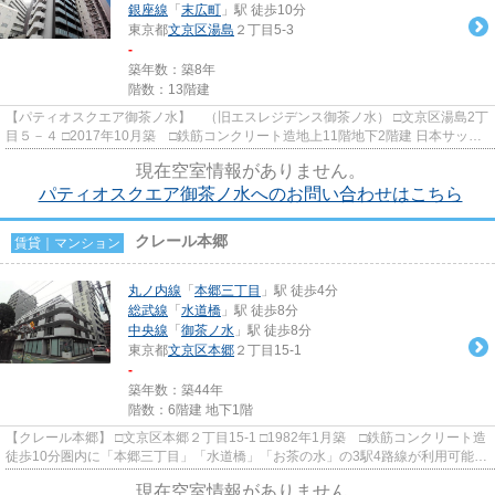
銀座線
「
末広町
」駅 徒歩10分
東京都
文京区
湯島
２丁目5-3
-
築年数：築8年
階数：13階建
【パティオスクエア御茶ノ水】 （旧エスレジデンス御茶ノ水） □文京区湯島2丁
目５－４ □2017年10月築 □鉄筋コンクリート造地上11階地下2階建 日本サッカ
ー協会ビルのすぐそばにあ...
現在空室情報がありません。
パティオスクエア御茶ノ水へのお問い合わせはこちら
クレール本郷
賃貸｜マンション
丸ノ内線
「
本郷三丁目
」駅 徒歩4分
総武線
「
水道橋
」駅 徒歩8分
中央線
「
御茶ノ水
」駅 徒歩8分
東京都
文京区
本郷
２丁目15-1
-
築年数：築44年
階数：6階建 地下1階
【クレール本郷】 □文京区本郷２丁目15-1 □1982年1月築 □鉄筋コンクリート造
徒歩10分圏内に「本郷三丁目」「水道橋」「お茶の水」の3駅4路線が利用可能な
とても利便性の良い好立...
現在空室情報がありません。