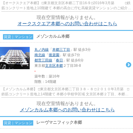
【オークスクエア本郷】 □東京都文京区本郷二丁目16-9 □2016年3月築 □鉄
筋コンクリート造地上10階建て 本郷の高台に佇む高級賃貸マンションのご紹介で
す！ 利便性抜群！４駅...
現在空室情報がありません。
オークスクエア本郷へのお問い合わせはこちら
メゾンカルム本郷
賃貸｜マンション
丸ノ内線
「
本郷三丁目
」駅 徒歩3分
南北線
「
後楽園
」駅 徒歩7分
都営三田線
「
春日
」駅 徒歩6分
東京都
文京区
本郷
２丁目38-8
-
築年数：築16年
階数：14階建
【メゾンカルム本郷】 □東京都文京区本郷二丁目３８－８ □２０１０年3月築 □
鉄筋コンクリート造地上14階建て 本郷小学校学区域 文京区本郷２丁目、本郷台
地の高台に建つ総戸数１１...
現在空室情報がありません。
メゾンカルム本郷へのお問い合わせはこちら
レーヴマニフィック本郷
賃貸｜マンション