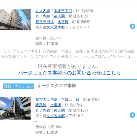
丸ノ内線
「
本郷三丁目
」駅 徒歩2分
丸ノ内線
「
後楽園
」駅 徒歩10分
都営三田線
「
水道橋
」駅 徒歩8分
東京都
文京区
本郷
２丁目２９－４
-
築年数：築17年
階数：12階建
【パークリュクス本郷】 丸の内線「本郷３丁目駅」徒歩２分の好立地に建つ高級
分譲賃貸マンションのご紹介です！ 分譲マンションならではのハイスペックな充
実設備！近隣には美味しい...
現在空室情報がありません。
パークリュクス本郷へのお問い合わせはこちら
オークスクエア本郷
賃貸｜マンション
都営大江戸線
「
本郷三丁目
」駅 徒歩8分
総武線
「
水道橋
」駅 徒歩8分
丸ノ内線
「
後楽園
」駅 徒歩10分
東京都
文京区
本郷
２丁目16-9
-
築年数：築10年
階数：10階建