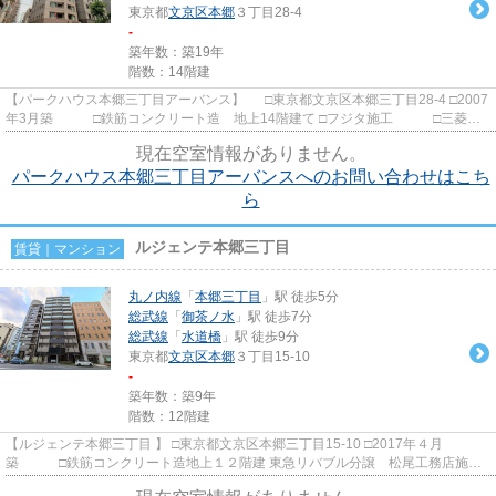
東京都
文京区
本郷
３丁目28-4
-
築年数：築19年
階数：14階建
【パークハウス本郷三丁目アーバンス】 □東京都文京区本郷三丁目28-4 □2007
年3月築 □鉄筋コンクリート造 地上14階建て □フジタ施工 □三菱地
所旧分譲 本郷三丁目駅か...
現在空室情報がありません。
パークハウス本郷三丁目アーバンスへのお問い合わせはこち
ら
ルジェンテ本郷三丁目
賃貸｜マンション
丸ノ内線
「
本郷三丁目
」駅 徒歩5分
総武線
「
御茶ノ水
」駅 徒歩7分
総武線
「
水道橋
」駅 徒歩9分
東京都
文京区
本郷
３丁目15-10
-
築年数：築9年
階数：12階建
【ルジェンテ本郷三丁目 】 □東京都文京区本郷三丁目15-10 □2017年４月
築 □鉄筋コンクリート造地上１２階建 東急リバブル分譲 松尾工務店施工
本郷三丁目の好立地に建つ高級分譲...