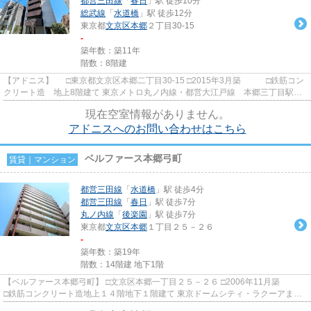
都営三田線
「
春日
」駅 徒歩10分
総武線
「
水道橋
」駅 徒歩12分
東京都
文京区
本郷
２丁目30-15
-
築年数：築11年
階数：8階建
【アドニス】 □東京都文京区本郷二丁目30-15 □2015年3月築 □鉄筋コン
クリート造 地上8階建て 東京メトロ丸ノ内線・都営大江戸線 本郷三丁目駅か
ら徒歩5分の賃貸マンション...
現在空室情報がありません。
アドニスへのお問い合わせはこちら
ベルファース本郷弓町
賃貸｜マンション
都営三田線
「
水道橋
」駅 徒歩4分
都営三田線
「
春日
」駅 徒歩7分
丸ノ内線
「
後楽園
」駅 徒歩7分
東京都
文京区
本郷
１丁目２５－２６
-
築年数：築19年
階数：14階建 地下1階
【ベルファース本郷弓町】 □文京区本郷一丁目２５－２６ □2006年11月築
□鉄筋コンクリート造地上１４階地下１階建て 東京ドームシティ・ラクーアまで
徒歩で５分以内という好立...