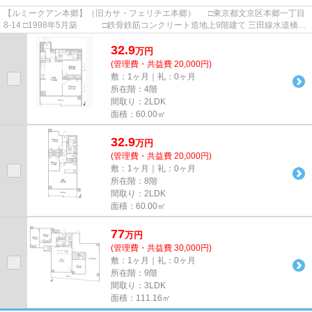
【ルミークアン本郷】（旧カサ・フェリチエ本郷） □東京都文京区本郷一丁目
8-14 □1998年5月築 □鉄骨鉄筋コンクリート造地上9階建て 三田線水道橋駅
から徒歩4分の立地に建つ...
32.9
万
円
(管理費・共益費 20,000円)
敷：1ヶ月｜礼：0ヶ月
所在階：4階
間取り：2LDK
面積：60.00㎡
32.9
万
円
(管理費・共益費 20,000円)
敷：1ヶ月｜礼：0ヶ月
所在階：8階
間取り：2LDK
面積：60.00㎡
77
万
円
(管理費・共益費 30,000円)
敷：1ヶ月｜礼：0ヶ月
所在階：9階
間取り：3LDK
面積：111.16㎡