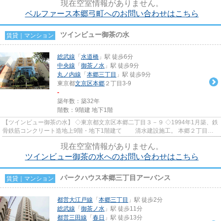
現在空室情報がありません。
ベルファース本郷弓町へのお問い合わせはこちら
ツインビュー御茶の水
賃貸｜マンション
総武線
「
水道橋
」駅 徒歩6分
中央線
「
御茶ノ水
」駅 徒歩9分
丸ノ内線
「
本郷三丁目
」駅 徒歩9分
東京都
文京区
本郷
２丁目3-9
-
築年数：築32年
階数：9階建 地下1階
【ツインビュー御茶の水】 ◇東京都文京区本郷二丁目３－９ ◇1994年1月築、鉄
骨鉄筋コンクリート造地上9階・地下1階建て 清水建設施工。 本郷２丁目の
閑静な高台に建つ分譲賃貸...
現在空室情報がありません。
ツインビュー御茶の水へのお問い合わせはこちら
パークハウス本郷三丁目アーバンス
賃貸｜マンション
都営大江戸線
「
本郷三丁目
」駅 徒歩2分
総武線
「
御茶ノ水
」駅 徒歩11分
都営三田線
「
春日
」駅 徒歩13分