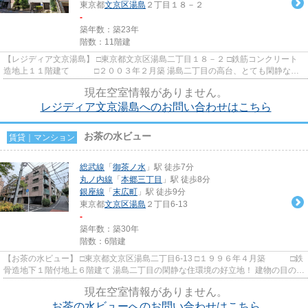
東京都
文京区
湯島
２丁目１８－２
-
築年数：築23年
階数：11階建
【レジディア文京湯島】 □東京都文京区湯島二丁目１８－２ □鉄筋コンクリート
造地上１１階建て □２００３年２月築 湯島二丁目の高台、とても閑静な住
宅地に建つ賃貸マンション...
現在空室情報がありません。
レジディア文京湯島へのお問い合わせはこちら
お茶の水ビュー
賃貸｜マンション
総武線
「
御茶ノ水
」駅 徒歩7分
丸ノ内線
「
本郷三丁目
」駅 徒歩8分
銀座線
「
末広町
」駅 徒歩9分
東京都
文京区
湯島
２丁目6-13
-
築年数：築30年
階数：6階建
【お茶の水ビュー】 □東京都文京区湯島二丁目6-13 □１９９６年４月築 □鉄
骨造地下１階付地上６階建て 湯島二丁目の閑静な住環境の好立地！ 建物の目の前
には、海鮮丼で有名な...
現在空室情報がありません。
お茶の水ビューへのお問い合わせはこちら