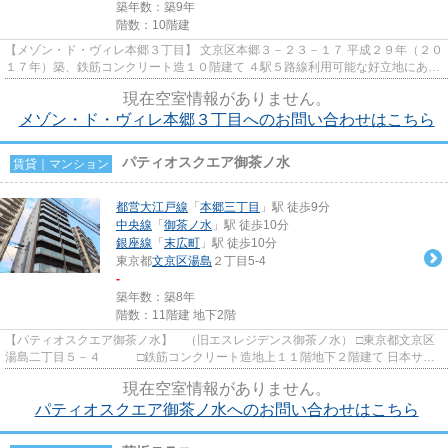
築年数：築9年
階数：10階建
【メゾン・ド・ヴィレ本郷３丁目】 文京区本郷３－２３－１７ 平成２９年（２０
１７年）築、鉄筋コンクリート造１０階建て ４駅５路線利用可能な好立地にあり
ます。 湯島小学校学区域
現在空室情報がありません。
メゾン・ド・ヴィレ本郷３丁目へのお問い合わせはこちら
パティオスクエア御茶ノ水
賃貸｜マンション
都営大江戸線
「
本郷三丁目
」駅 徒歩9分
中央線
「
御茶ノ水
」駅 徒歩10分
銀座線
「
末広町
」駅 徒歩10分
東京都
文京区
湯島
２丁目5-4
-
築年数：築8年
階数：11階建 地下2階
【パティオスクエア御茶ノ水】 （旧エスレジデンス御茶ノ水） □東京都文京区
湯島二丁目５－４ □鉄筋コンクリート造地上１１階地下２階建て 日本サッ
カー協会ビルのすぐそばに...
現在空室情報がありません。
パティオスクエア御茶ノ水へのお問い合わせはこちら