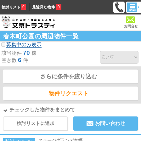
0
0
検討リスト
最近見た物件
お問合せ
春木町公園の周辺物件一覧
募集中のみ表示
70
該当物件
棟
6
空き数
件
さらに条件を絞り込む
物件リクエスト
チェックした物件をまとめて
検討リストに追加
お問い合わせ
ステージグランデ本郷
賃貸｜マンション