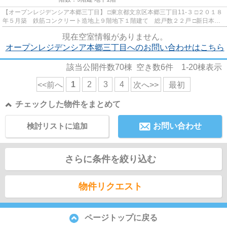
【オープンレジデンシア本郷三丁目】 □東京都文京区本郷三丁目11‐３ □２０１８
年５月築 鉄筋コンクリート造地上９階地下１階建て 総戸数２２戸 □新日本建
設株式会社施工 □オープ...
現在空室情報がありません。
オープンレジデンシア本郷三丁目へのお問い合わせはこちら
該当公開件数
70
棟 空き数
6
件
1-20
棟表示
1
2
3
4
<<前へ
次へ>>
最初
チェックした物件をまとめて
検討リストに追加
お問い合わせ
さらに条件を絞り込む
物件リクエスト
ページトップに戻る