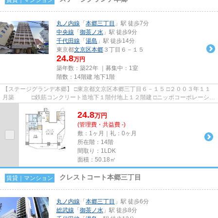
丸ノ内線
「
本郷三丁目
」駅 徒歩7分
中央線
「
御茶ノ水
」駅 徒歩9分
千代田線
「
湯島
」駅 徒歩14分
東京都
文京区
本郷
３丁目６－１５
24.8
万円
築年数：築22年 ｜募集中：
1室
階数：14階建 地下1階
【ステージグランデ本郷】 □東京都文京区本郷三丁目６－１５ □２００３年１１
月築 □鉄筋コンクリート造地下１階付地上１２階建 □ニッポコーポレーショ
ン 施工 □明和住販 ...
24.8
万
円
(管理費・共益費 -)
敷：1ヶ月｜礼：0ヶ月
所在階：14階
間取り：1LDK
面積：50.18㎡
クレストコート本郷三丁目
賃貸｜マンション
丸ノ内線
「
本郷三丁目
」駅 徒歩6分
総武線
「
御茶ノ水
」駅 徒歩8分