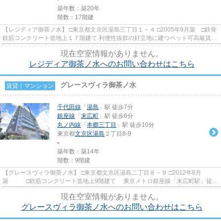
築年数：築20年
階数：17階建
【レジディア御茶ノ水】 □東京都文京区湯島三丁目１－４ □2005年9月築 □鉄骨
鉄筋コンクリート造地上１７階建て 利便性抜群の好立地に建つペット可高級賃貸
マンションのご紹介です...
現在空室情報がありません。
レジディア御茶ノ水へのお問い合わせはこちら
グレースヴィラ御茶ノ水
賃貸｜マンション
千代田線
「
湯島
」駅 徒歩7分
銀座線
「
末広町
」駅 徒歩6分
丸ノ内線
「
本郷三丁目
」駅 徒歩10分
東京都
文京区
湯島
２丁目8-9
-
築年数：築14年
階数：9階建
【グレースヴィラ御茶ノ水】 □東京都文京区湯島二丁目８－９ □2012年8月
築 □鉄筋コンクリート造地上9階建て 東京メトロ銀座線「末広町駅」徒歩
6分、東京メトロ千代田線「湯...
現在空室情報がありません。
グレースヴィラ御茶ノ水へのお問い合わせはこちら