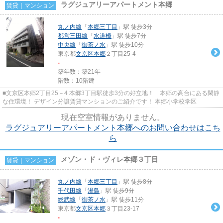
ラグジュアリーアパートメント本郷
賃貸｜マンション
丸ノ内線
「
本郷三丁目
」駅 徒歩3分
都営三田線
「
水道橋
」駅 徒歩7分
中央線
「
御茶ノ水
」駅 徒歩10分
東京都
文京区
本郷
２丁目25-4
-
築年数：築21年
階数：10階建
■文京区本郷2丁目25－4 本郷3丁目駅徒歩3分の好立地！ 本郷の高台にある閑静
な住環境！ デザイン分譲賃貸マンションのご紹介です！ 本郷小学校学区
現在空室情報がありません。
ラグジュアリーアパートメント本郷へのお問い合わせはこち
ら
メゾン・ド・ヴィレ本郷３丁目
賃貸｜マンション
丸ノ内線
「
本郷三丁目
」駅 徒歩8分
千代田線
「
湯島
」駅 徒歩9分
総武線
「
御茶ノ水
」駅 徒歩11分
東京都
文京区
本郷
３丁目23-17
-