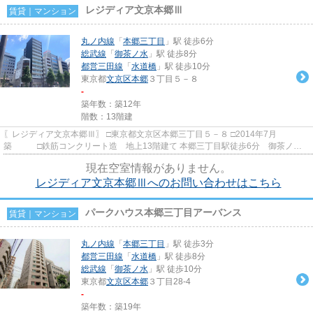
レジディア文京本郷Ⅲ
賃貸｜マンション
丸ノ内線
「
本郷三丁目
」駅 徒歩6分
総武線
「
御茶ノ水
」駅 徒歩8分
都営三田線
「
水道橋
」駅 徒歩10分
東京都
文京区
本郷
３丁目５－８
-
築年数：築12年
階数：13階建
〖レジディア文京本郷Ⅲ〗 □東京都文京区本郷三丁目５－８ □2014年7月
築 □鉄筋コンクリート造 地上13階建て 本郷三丁目駅徒歩6分 御茶ノ水
駅徒歩8分の好立地！ 1階にはコン...
現在空室情報がありません。
レジディア文京本郷Ⅲへのお問い合わせはこちら
パークハウス本郷三丁目アーバンス
賃貸｜マンション
丸ノ内線
「
本郷三丁目
」駅 徒歩3分
都営三田線
「
水道橋
」駅 徒歩8分
総武線
「
御茶ノ水
」駅 徒歩10分
東京都
文京区
本郷
３丁目28-4
-
築年数：築19年