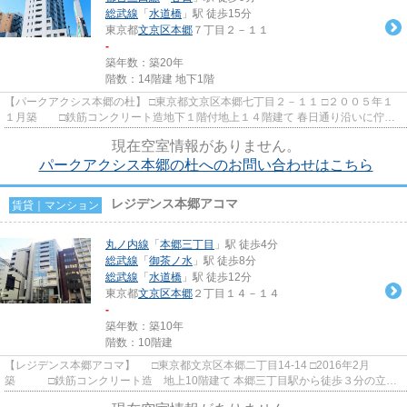
総武線
「
水道橋
」駅 徒歩15分
東京都
文京区
本郷
７丁目２－１１
-
築年数：築20年
階数：14階建 地下1階
【パークアクシス本郷の杜】 □東京都文京区本郷七丁目２－１１ □２００５年１
１月築 □鉄筋コンクリート造地下１階付地上１４階建て 春日通り沿いに佇む
ペット可高級賃貸マンショ...
現在空室情報がありません。
パークアクシス本郷の杜へのお問い合わせはこちら
レジデンス本郷アコマ
賃貸｜マンション
丸ノ内線
「
本郷三丁目
」駅 徒歩4分
総武線
「
御茶ノ水
」駅 徒歩8分
総武線
「
水道橋
」駅 徒歩12分
東京都
文京区
本郷
２丁目１４－１４
-
築年数：築10年
階数：10階建
【レジデンス本郷アコマ】 □東京都文京区本郷二丁目14-14 □2016年2月
築 □鉄筋コンクリート造 地上10階建て 本郷三丁目駅から徒歩３分の立地
に建つ賃貸マンションのご紹介で...