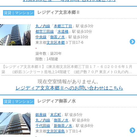
レジディア文京本郷Ⅱ
賃貸｜マンション
丸ノ内線
「
本郷三丁目
」駅 徒歩3分
都営三田線
「
水道橋
」駅 徒歩10分
中央線
「
御茶ノ水
」駅 徒歩10分
東京都
文京区
本郷
３丁目17-6
-
築年数：築20年
階数：14階建
【レジディア文京本郷Ⅱ】 □東京都文京区本郷三丁目１７－６ □２００６年１月
築 □鉄筋コンクリート造地上14階建て □総戸数７０戸 東京メトロ丸の内
線・都営大江戸線「本郷三丁目...
現在空室情報がありません。
レジディア文京本郷Ⅱへのお問い合わせはこちら
レジディア御茶ノ水
賃貸｜マンション
銀座線
「
末広町
」駅 徒歩5分
丸ノ内線
「
御茶ノ水
」駅 徒歩8分
千代田線
「
新御茶ノ水
」駅 徒歩8分
東京都
文京区
湯島
３丁目1-4
-