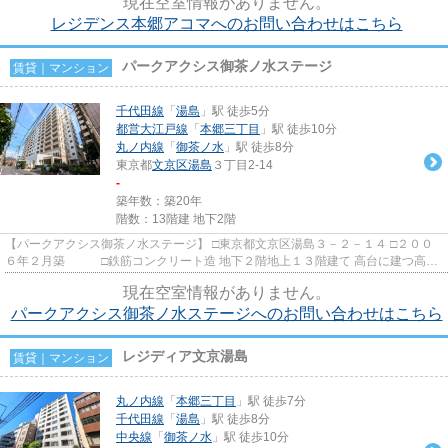
現在空室情報がありません。
レジデンス本郷アコマへのお問い合わせはこちら
パークアクシス御茶ノ水ステージ
賃貸｜マンション
千代田線
「
湯島
」駅 徒歩5分
都営大江戸線
「
本郷三丁目
」駅 徒歩10分
丸ノ内線
「
御茶ノ水
」駅 徒歩8分
東京都
文京区
湯島
３丁目2-14
-
築年数：築20年
階数：13階建 地下2階
【パークアクシス御茶ノ水ステージ】 □東京都文京区湯島３－２－１４ □２００
６年２月築 □鉄筋コンクリート造 地下２階地上１３階建て 高台に建つ高級
賃貸マンション。総戸数...
現在空室情報がありません。
パークアクシス御茶ノ水ステージへのお問い合わせはこちら
レジディア文京湯島
賃貸｜マンション
丸ノ内線
「
本郷三丁目
」駅 徒歩7分
千代田線
「
湯島
」駅 徒歩8分
中央線
「
御茶ノ水
」駅 徒歩10分