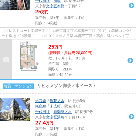
千代田線
「
湯島
」駅 徒歩12分
東京都
文京区
本郷
３丁目6-7
25
万円
築年数：築3年 ｜募集中：
1室
階数：14階建
【クレストコート本郷三丁目】 □東京都文京区本郷三丁目（6-7） □鉄筋コンクリ
ート造地上14階建て □２０２３年３月築 本郷三丁目の高台に建つペット可高
級賃貸マンションのご紹...
25
万
円
(管理費・共益費 20,000円)
敷：1ヶ月｜礼：0ヶ月
所在階：3階
間取り：2LDK
面積：45.44㎡
リビオメゾン御茶ノ水イースト
賃貸｜マンション
総武線
「
御茶ノ水
」駅 徒歩5分
銀座線
「
末広町
」駅 徒歩6分
千代田線
「
新御茶ノ水
」駅 徒歩7分
東京都
文京区
湯島
１丁目11-14
27.4
万円
築年数：築1年 ｜募集中：
1室
階数：13階建