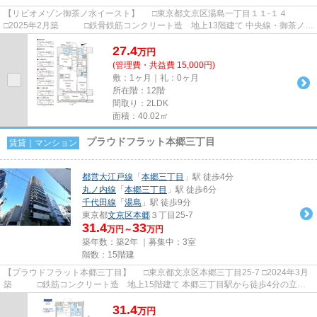
【リビオメゾン御茶ノ水イースト】 □東京都文京区湯島一丁目１１-１４
□2025年2月築 □鉄骨鉄筋コンクリート造 地上13階建て 中央線・御茶ノ水
駅から徒歩５分の立地に建つ賃...
27.4
万
円
(管理費・共益費 15,000円)
敷：1ヶ月｜礼：0ヶ月
所在階：12階
間取り：2LDK
面積：40.02㎡
プラウドフラット本郷三丁目
賃貸｜マンション
都営大江戸線
「
本郷三丁目
」駅 徒歩4分
丸ノ内線
「
本郷三丁目
」駅 徒歩6分
千代田線
「
湯島
」駅 徒歩9分
東京都
文京区
本郷
３丁目25-7
31.4
33
万円～
万円
築年数：築2年 ｜募集中：
3室
階数：15階建
【プラウドフラット本郷三丁目】 □東京都文京区本郷三丁目25-7 □2024年3月
築 □鉄筋コンクリート造 地上15階建て 本郷三丁目駅から徒歩4分の立地
に建つ賃貸マンションのご紹...
31.4
万
円