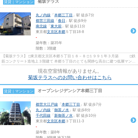
菊坂テラス
賃貸｜マンション
丸ノ内線
「
本郷三丁目
」駅 徒歩7分
都営三田線
「
春日
」駅 徒歩9分
南北線
「
東大前
」駅 徒歩11分
東京都
文京区
本郷
５丁目18-8
-
築年数：築35年
階数：3階建
【菊坂テラス】 □東京都文京区本郷５丁目１８－８ □１９９１年３月築 □鉄
筋コンクリート造地上３階建て 本郷５丁目のとても閑静な高台に建つ低層マンシ
ョンのご紹介です。 ２...
現在空室情報がありません。
菊坂テラスへのお問い合わせはこちら
オープンレジデンシア本郷三丁目
賃貸｜マンション
都営大江戸線
「
本郷三丁目
」駅 徒歩7分
丸ノ内線
「
御茶ノ水
」駅 徒歩8分
千代田線
「
新御茶ノ水
」駅 徒歩10分
東京都
文京区
本郷
３丁目11-3
-
築年数：築8年
階数：9階建 地下1階