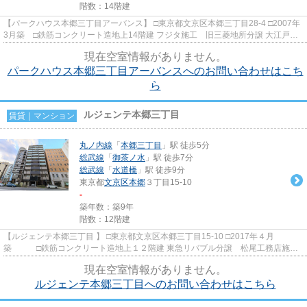
階数：14階建
【パークハウス本郷三丁目アーバンス】 □東京都文京区本郷三丁目28-4 □2007年
3月築 □鉄筋コンクリート造地上14階建 フジタ施工 旧三菱地所分譲 大江戸
線・丸の内線本郷三丁目駅...
現在空室情報がありません。
パークハウス本郷三丁目アーバンスへのお問い合わせはこち
ら
ルジェンテ本郷三丁目
賃貸｜マンション
丸ノ内線
「
本郷三丁目
」駅 徒歩5分
総武線
「
御茶ノ水
」駅 徒歩7分
総武線
「
水道橋
」駅 徒歩9分
東京都
文京区
本郷
３丁目15-10
-
築年数：築9年
階数：12階建
【ルジェンテ本郷三丁目 】 □東京都文京区本郷三丁目15-10 □2017年４月
築 □鉄筋コンクリート造地上１２階建 東急リバブル分譲 松尾工務店施工
本郷三丁目の好立地に建つ高級分譲...
現在空室情報がありません。
ルジェンテ本郷三丁目へのお問い合わせはこちら