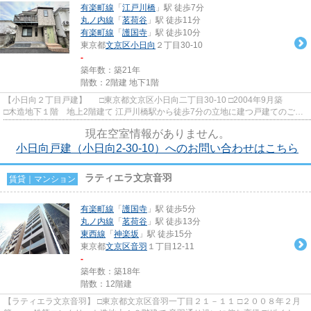
有楽町線
「
江戸川橋
」駅 徒歩7分
丸ノ内線
「
茗荷谷
」駅 徒歩11分
有楽町線
「
護国寺
」駅 徒歩10分
東京都
文京区
小日向
２丁目30-10
-
築年数：築21年
階数：2階建 地下1階
【小日向２丁目戸建】 □東京都文京区小日向二丁目30-10 □2004年9月築
□木造地下１階 地上2階建て 江戸川橋駅から徒歩7分の立地に建つ戸建てのご紹
介です！ 周辺環境は閑...
現在空室情報がありません。
小日向戸建（小日向2-30-10）へのお問い合わせはこちら
ラティエラ文京音羽
賃貸｜マンション
有楽町線
「
護国寺
」駅 徒歩5分
丸ノ内線
「
茗荷谷
」駅 徒歩13分
東西線
「
神楽坂
」駅 徒歩15分
東京都
文京区
音羽
１丁目12-11
-
築年数：築18年
階数：12階建
【ラティエラ文京音羽】 □東京都文京区音羽一丁目２１－１１ □２００８年２月