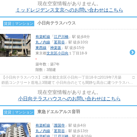
現在空室情報がありません。
ミッドレジデンス文京へのお問い合わせはこちら
小日向テラスハウス
賃貸｜マンション
有楽町線
「
江戸川橋
」駅 徒歩8分
丸ノ内線
「
茗荷谷
」駅 徒歩10分
東西線
「
神楽坂
」駅 徒歩15分
東京都
文京区
小日向
１丁目18-9
-
築年数：築7年
階数：3階建
【小日向テラスハウス】 □東京都文京区小日向一丁目18-9 □2019年7月築 □
鉄筋コンクリート造地上3階建て 小日向台のとても閑静な高台に建つテラスハウ
スのご紹介です！ 珍しい...
現在空室情報がありません。
小日向テラスハウスへのお問い合わせはこちら
東急ドエルアルス音羽
賃貸｜マンション
有楽町線
「
護国寺
」駅 徒歩4分
丸ノ内線
「
茗荷谷
」駅 徒歩13分
有楽町線
「
江戸川橋
」駅 徒歩10分