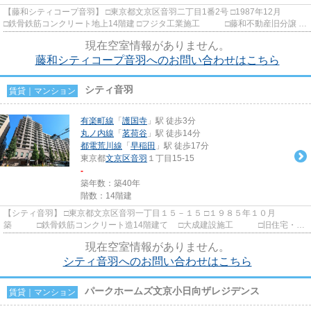
【藤和シティコープ音羽】 □東京都文京区音羽二丁目1番2号 □1987年12月
□鉄骨鉄筋コンクリート地上14階建 □フジタ工業施工 □藤和不動産旧分譲 有
楽町線「護国寺駅」徒歩...
現在空室情報がありません。
藤和シティコープ音羽へのお問い合わせはこちら
シティ音羽
賃貸｜マンション
有楽町線
「
護国寺
」駅 徒歩3分
丸ノ内線
「
茗荷谷
」駅 徒歩14分
都電荒川線
「
早稲田
」駅 徒歩17分
東京都
文京区
音羽
１丁目15-15
-
築年数：築40年
階数：14階建
【シティ音羽】 □東京都文京区音羽一丁目１５－１５ □１９８５年１０月
築 □鉄骨鉄筋コンクリート造14階建て □大成建設施工 □旧住宅・都
市整備公団分譲 外壁はタイル貼...
現在空室情報がありません。
シティ音羽へのお問い合わせはこちら
パークホームズ文京小日向ザレジデンス
賃貸｜マンション