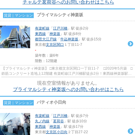
チャルテ茗荷谷へのお問い合わせはこちら
プライマルシティ神楽坂
賃貸｜マンション
有楽町線
「
江戸川橋
」駅 徒歩2分
東西線
「
神楽坂
」駅 徒歩8分
都営大江戸線
「
牛込神楽坂
」駅 徒歩15分
東京都
文京区
関口
１丁目11-7
-
築年数：築6年
階数：12階建
【プライマルシティ神楽坂】 □東京都文京区関口一丁目11-7 □2020年5月築 □
鉄筋コンクリート造地上12階建 有楽町線江戸川橋駅徒歩2分！東西線神楽坂駅徒
歩8分の好立地に建つ分譲...
現在空室情報がありません。
プライマルシティ神楽坂へのお問い合わせはこちら
パティオ小日向
賃貸｜マンション
有楽町線
「
江戸川橋
」駅 徒歩7分
丸ノ内線
「
茗荷谷
」駅 徒歩10分
東西線
「
神楽坂
」駅 徒歩17分
東京都
文京区
小日向
２丁目27-22