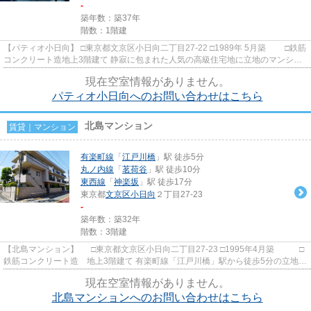
-
築年数：築37年
階数：1階建
【パティオ小日向】 □東京都文京区小日向二丁目27-22 □1989年 5月築 □鉄筋
コンクリート造地上3階建て 静寂に包まれた人気の高級住宅地に立地のマンショ
ンのご案内です。 江戸...
現在空室情報がありません。
パティオ小日向へのお問い合わせはこちら
北島マンション
賃貸｜マンション
有楽町線
「
江戸川橋
」駅 徒歩5分
丸ノ内線
「
茗荷谷
」駅 徒歩10分
東西線
「
神楽坂
」駅 徒歩17分
東京都
文京区
小日向
２丁目27-23
-
築年数：築32年
階数：3階建
【北島マンション】 □東京都文京区小日向二丁目27-23 □1995年4月築 □
鉄筋コンクリート造 地上3階建て 有楽町線「江戸川橋」駅から徒歩5分の立地に
建つ賃貸マンションのご紹...
現在空室情報がありません。
北島マンションへのお問い合わせはこちら