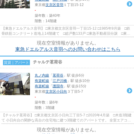
東京都
文京区
音羽
１丁目15-12
-
築年数：築40年
階数：14階建
【東急ドエルアルス音羽】 □東京都文京区音羽一丁目15-12 □1985年9月築 □鉄
骨鉄筋コンクリート造地上14階建て □総戸数133戸 □東急不動産旧分譲 □東海
興業施工 音羽通り沿いに建...
現在空室情報がありません。
東急ドエルアルス音羽へのお問い合わせはこちら
チャルテ茗荷谷
賃貸｜アパート
丸ノ内線
「
茗荷谷
」駅 徒歩6分
有楽町線
「
江戸川橋
」駅 徒歩10分
有楽町線
「
護国寺
」駅 徒歩15分
東京都
文京区
小日向
３丁目5-7
-
築年数：築6年
階数：3階建
【チャルテ茗荷谷】 □東京都文京区小日向三丁目5-7 □2020年4月築 □木造3階建
て 小日向台の閑静な高台の住宅地に建つ3階建てのアパートです。 全室エアコン
完備・TVモニターフォン...
現在空室情報がありません。