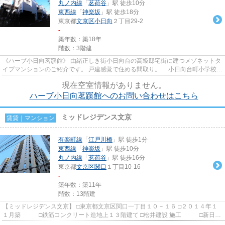
丸ノ内線
「
茗荷谷
」駅 徒歩10分
東西線
「
神楽坂
」駅 徒歩18分
東京都
文京区
小日向
２丁目29-2
-
築年数：築18年
階数：3階建
《ハーブ小日向茗蹊館》 由緒正しき街小日向台の高級邸宅街に建つメゾネットタ
イプマンションのご紹介です。 戸建感覚で住める間取り。 小日向台町小学校学
区
現在空室情報がありません。
ハーブ小日向茗蹊館へのお問い合わせはこちら
ミッドレジデンス文京
賃貸｜マンション
有楽町線
「
江戸川橋
」駅 徒歩1分
東西線
「
神楽坂
」駅 徒歩10分
丸ノ内線
「
茗荷谷
」駅 徒歩16分
東京都
文京区
関口
１丁目10-16
-
築年数：築11年
階数：13階建
【ミッドレジデンス文京】 □東京都文京区関口一丁目１０－１６ □２０１４年１
１月築 □鉄筋コンクリート造地上１３階建て □松井建設 施工 □新日鉄
興和不動産 旧分譲 有楽...