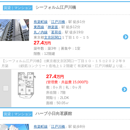
シーフォルム江戸川橋
賃貸｜マンション
有楽町線
「
江戸川橋
」駅 徒歩1分
東西線
「
神楽坂
」駅 徒歩12分
丸ノ内線
「
茗荷谷
」駅 徒歩19分
東京都
文京区
関口
１丁目１０－１５
27.4
万円
築年数：築3年 ｜募集中：
1室
階数：12階建
【シーフォルム江戸川橋】 □東京都文京区関口一丁目１０－１５ □２０２２年９
月築 □鉄筋コンクリート造地上１２階建て 有楽町線・江戸川橋駅より徒歩
１分の立地に建つ、賃貸マ...
27.4
万
円
(管理費・共益費 15,000円)
敷：0ヶ月｜礼：0ヶ月
所在階：7階
間取り：2LDK
面積：50.05㎡
ハーブ小日向茗蹊館
賃貸｜マンション
有楽町線
「
江戸川橋
」駅 徒歩8分