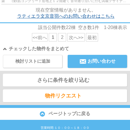
築 □鉄筋コンクリート造地上１２階建て 音羽通り沿いに佇む高級デザイナー
ズマンションのご紹介です...
現在空室情報がありません。
ラティエラ文京音羽へのお問い合わせはこちら
該当公開件数
22
棟 空き数
1
件
1-20
棟表示
1
2
<<前へ
次へ>>
最初
チェックした物件をまとめて
検討リストに追加
お問い合わせ
さらに条件を絞り込む
物件リクエスト
ページトップに戻る
営業時間:１０：００～１８：００