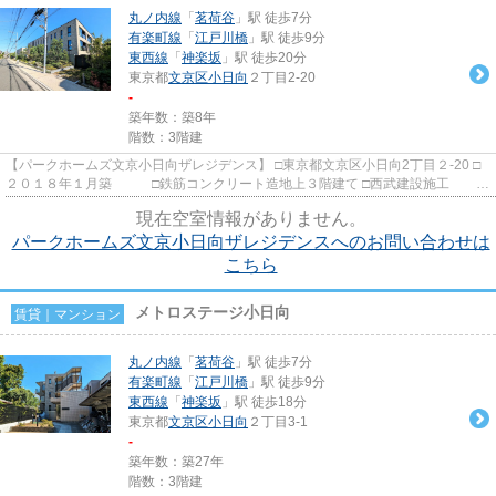
丸ノ内線
「
茗荷谷
」駅 徒歩7分
有楽町線
「
江戸川橋
」駅 徒歩9分
東西線
「
神楽坂
」駅 徒歩20分
東京都
文京区
小日向
２丁目2-20
-
築年数：築8年
階数：3階建
【パークホームズ文京小日向ザレジデンス】 □東京都文京区小日向2丁目２-20 □
２０１８年１月築 □鉄筋コンクリート造地上３階建て □西武建設施工
□三井不動産レジデンシャ...
現在空室情報がありません。
パークホームズ文京小日向ザレジデンスへのお問い合わせは
こちら
メトロステージ小日向
賃貸｜マンション
丸ノ内線
「
茗荷谷
」駅 徒歩7分
有楽町線
「
江戸川橋
」駅 徒歩9分
東西線
「
神楽坂
」駅 徒歩18分
東京都
文京区
小日向
２丁目3-1
-
築年数：築27年
階数：3階建