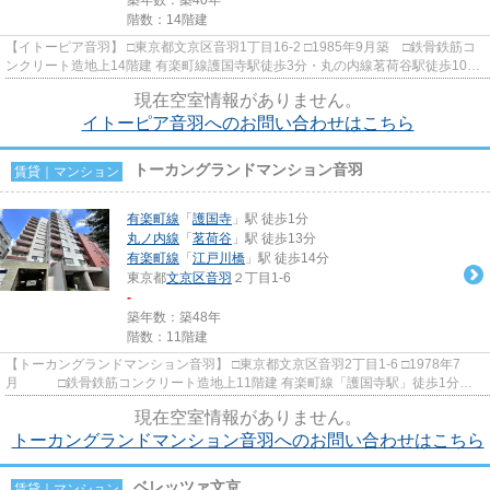
階数：14階建
【イトーピア音羽】 □東京都文京区音羽1丁目16-2 □1985年9月築 □鉄骨鉄筋コ
ンクリート造地上14階建 有楽町線護国寺駅徒歩3分・丸の内線茗荷谷駅徒歩10分
伊藤忠不動産旧分譲・竹...
現在空室情報がありません。
イトーピア音羽へのお問い合わせはこちら
トーカングランドマンション音羽
賃貸｜マンション
有楽町線
「
護国寺
」駅 徒歩1分
丸ノ内線
「
茗荷谷
」駅 徒歩13分
有楽町線
「
江戸川橋
」駅 徒歩14分
東京都
文京区
音羽
２丁目1-6
-
築年数：築48年
階数：11階建
【トーカングランドマンション音羽】 □東京都文京区音羽2丁目1-6 □1978年7
月 □鉄骨鉄筋コンクリート造地上11階建 有楽町線「護国寺駅」徒歩1分の
好立地に建つ分譲賃貸マンショ...
現在空室情報がありません。
トーカングランドマンション音羽へのお問い合わせはこちら
ベレッツァ文京
賃貸｜マンション