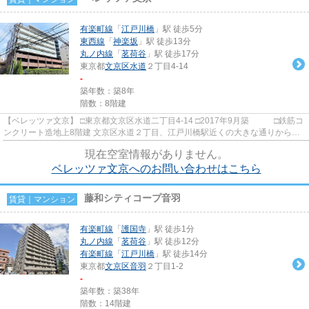
有楽町線
「
江戸川橋
」駅 徒歩5分
東西線
「
神楽坂
」駅 徒歩13分
丸ノ内線
「
茗荷谷
」駅 徒歩17分
東京都
文京区
水道
２丁目4-14
-
築年数：築8年
階数：8階建
【ベレッツァ文京】 □東京都文京区水道二丁目4-14 □2017年9月築 □鉄筋コ
ンクリート造地上8階建 文京区水道２丁目、江戸川橋駅近くの大きな通りから中
に入った静かな場所に建つ...
現在空室情報がありません。
ベレッツァ文京へのお問い合わせはこちら
藤和シティコープ音羽
賃貸｜マンション
有楽町線
「
護国寺
」駅 徒歩1分
丸ノ内線
「
茗荷谷
」駅 徒歩12分
有楽町線
「
江戸川橋
」駅 徒歩14分
東京都
文京区
音羽
２丁目1-2
-
築年数：築38年
階数：14階建