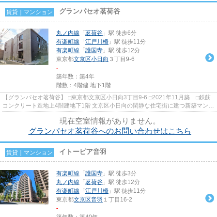
グランパセオ茗荷谷
賃貸｜マンション
丸ノ内線
「
茗荷谷
」駅 徒歩6分
有楽町線
「
江戸川橋
」駅 徒歩11分
有楽町線
「
護国寺
」駅 徒歩12分
東京都
文京区
小日向
３丁目9-6
-
築年数：築4年
階数：4階建 地下1階
【グランパセオ茗荷谷】 □東京都文京区小日向3丁目9-6 □2021年11月築 □鉄筋
コンクリート造地上4階建地下1階 文京区小日向の閑静な住宅街に建つ新築マンシ
ョンのご紹介です。 丸ノ...
現在空室情報がありません。
グランパセオ茗荷谷へのお問い合わせはこちら
イトーピア音羽
賃貸｜マンション
有楽町線
「
護国寺
」駅 徒歩3分
丸ノ内線
「
茗荷谷
」駅 徒歩12分
有楽町線
「
江戸川橋
」駅 徒歩11分
東京都
文京区
音羽
１丁目16-2
-
築年数：築40年