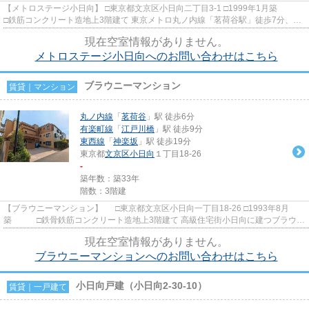
【メトロステージ小日向】 □東京都文京区小日向二丁目3-1 □1999年1月築
□鉄筋コンクリート造地上3階建て 東京メトロ丸ノ内線「茗荷谷駅」徒歩7分、東
京メトロ有楽町線「江戸川...
現在空室情報がありません。
メトロステージ小日向へのお問い合わせはこちら
ブラウニーマンション
賃貸｜マンション
丸ノ内線
「
茗荷谷
」駅 徒歩6分
有楽町線
「
江戸川橋
」駅 徒歩9分
東西線
「
神楽坂
」駅 徒歩19分
東京都
文京区
小日向
１丁目18-26
-
築年数：築33年
階数：3階建
【ブラウニーマンション】 □東京都文京区小日向一丁目18-26 □1993年8月
築 □鉄骨鉄筋コンクリート造地上3階建て 高級住宅街小日向に建つブラウン
タイル張りの低層マンション...
現在空室情報がありません。
ブラウニーマンションへのお問い合わせはこちら
小日向戸建（小日向2-30-10）
賃貸｜一戸建て