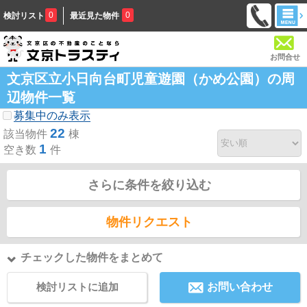
0
0
検討リスト
最近見た物件
お問合せ
文京区立小日向台町児童遊園（かめ公園）の周
辺物件一覧
募集中のみ表示
22
該当物件
棟
1
空き数
件
さらに条件を絞り込む
物件リクエスト
チェックした物件をまとめて
検討リストに追加
お問い合わせ