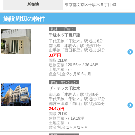
所在地
東京都文京区千駄木５丁目43
施設周辺の物件
賃貸｜一戸建て
千駄木５丁目戸建
千代田線「千駄木」駅 徒歩8分
南北線「本駒込」駅 徒歩11分
山手線「西日暮里」駅 徒歩14分
33万円
間取:
2LDK
建物面積:
120.55㎡ / 36.46坪
土地面積:
- / -
敷金/礼金:
2ヶ月/0.5ヶ月
賃貸｜マンション
ザ・テラス千駄木
南北線「本駒込」駅 徒歩8分
千代田線「千駄木」駅 徒歩12分
都営三田線「白山」駅 徒歩13分
24.4万円
間取:
2LDK
建物面積:
- / 19.19坪
土地面積:
- / -
敷金/礼金:
1ヶ月/1ヶ月