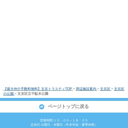
【最大仲介手数料無料】文京トラスティTOP
>
周辺施設案内
>
文京区
>
文京区
の公園
>
文京区立千駄木公園
ページトップに戻る
営業時間:１０：００～１８：００
定休日:火曜日・水曜日（年末年始・夏季休暇）