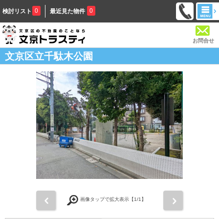
0
0
検討リスト
最近見た物件
お問合せ
文京区立千駄木公園
前
次
画像タップで拡大表示【
1
/1】