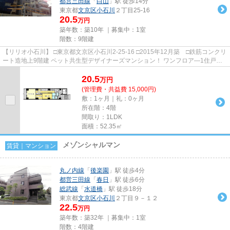
都営三田線
「
白山
」駅 徒歩14分
東京都
文京区
小石川
２丁目25-16
20.5
万円
築年数：築10年 ｜募集中：
1室
階数：9階建
【リリオ小石川】 □東京都文京区小石川2-25-16 □2015年12月築 □鉄筋コンクリ
ート造地上9階建 ペット共生型デザイナーズマンション！ ワンフロア―1住戸！
春日駅徒歩３分後楽園駅徒...
20.5
万
円
(管理費・共益費 15,000円)
敷：1ヶ月｜礼：0ヶ月
所在階：4階
間取り：1LDK
面積：52.35㎡
メゾンシャルマン
賃貸｜マンション
丸ノ内線
「
後楽園
」駅 徒歩4分
都営三田線
「
春日
」駅 徒歩6分
総武線
「
水道橋
」駅 徒歩18分
東京都
文京区
小石川
２丁目９－１２
22.5
万円
築年数：築32年 ｜募集中：
1室
階数：4階建