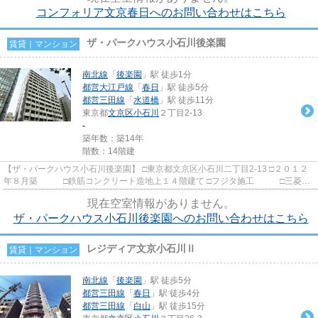
コンフォリア文京春日へのお問い合わせはこちら
ザ・パークハウス小石川後楽園
賃貸｜マンション
南北線
「
後楽園
」駅 徒歩1分
都営大江戸線
「
春日
」駅 徒歩5分
都営三田線
「
水道橋
」駅 徒歩11分
東京都
文京区
小石川
２丁目2-13
-
築年数：築14年
階数：14階建
【ザ・パークハウス小石川後楽園】 □東京都文京区小石川二丁目2-13 □２０１２
年８月築 □鉄筋コンクリート造地上１４階建て □フジタ施工 □三菱地
所レジデンス旧分譲 南北...
現在空室情報がありません。
ザ・パークハウス小石川後楽園へのお問い合わせはこちら
レジディア文京小石川Ⅱ
賃貸｜マンション
南北線
「
後楽園
」駅 徒歩5分
都営三田線
「
春日
」駅 徒歩4分
都営三田線
「
白山
」駅 徒歩15分