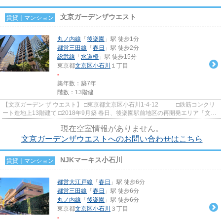
文京ガーデンザウエスト
賃貸｜マンション
丸ノ内線
「
後楽園
」駅 徒歩1分
都営三田線
「
春日
」駅 徒歩2分
総武線
「
水道橋
」駅 徒歩15分
東京都
文京区
小石川
１丁目
-
築年数：築7年
階数：13階建
【文京ガーデン ザ ウエスト】 □東京都文京区小石川1-4-12 □鉄筋コンクリ
ート造地上13階建て □2018年9月築 春日、後楽園駅前地区の再開発エリア「文京
GARDEN（ガーデン）」西...
現在空室情報がありません。
文京ガーデンザウエストへのお問い合わせはこちら
NJKマーキス小石川
賃貸｜マンション
都営大江戸線
「
春日
」駅 徒歩6分
都営三田線
「
春日
」駅 徒歩6分
丸ノ内線
「
後楽園
」駅 徒歩6分
東京都
文京区
小石川
３丁目
-