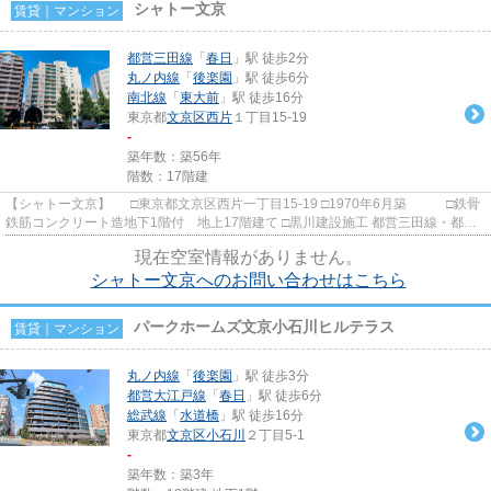
シャトー文京
賃貸｜マンション
都営三田線
「
春日
」駅 徒歩2分
丸ノ内線
「
後楽園
」駅 徒歩6分
南北線
「
東大前
」駅 徒歩16分
東京都
文京区
西片
１丁目15-19
-
築年数：築56年
階数：17階建
【シャトー文京】 □東京都文京区西片一丁目15-19 □1970年6月築 □鉄骨
鉄筋コンクリート造地下1階付 地上17階建て □黒川建設施工 都営三田線・都営
大江戸線春日駅から徒歩２...
現在空室情報がありません。
シャトー文京へのお問い合わせはこちら
パークホームズ文京小石川ヒルテラス
賃貸｜マンション
丸ノ内線
「
後楽園
」駅 徒歩3分
都営大江戸線
「
春日
」駅 徒歩6分
総武線
「
水道橋
」駅 徒歩16分
東京都
文京区
小石川
２丁目5-1
-
築年数：築3年