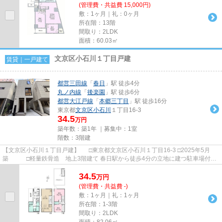
(管理費・共益費 15,000円)
敷：1ヶ月｜礼：0ヶ月
所在階：13階
間取り：2LDK
面積：60.03㎡
文京区小石川１丁目戸建
賃貸｜一戸建て
都営三田線
「
春日
」駅 徒歩4分
丸ノ内線
「
後楽園
」駅 徒歩6分
都営大江戸線
「
本郷三丁目
」駅 徒歩16分
東京都
文京区
小石川
１丁目16-3
34.5
万円
築年数：築1年 ｜募集中：
1室
階数：3階建
【文京区小石川１丁目戸建】 □東京都文京区小石川１丁目16-3 □2025年5月
築 □軽量鉄骨造 地上3階建て 春日駅から徒歩4分の立地に建つ駐車場付き
新築戸建て物件のご紹介です...
34.5
万
円
(管理費・共益費 -)
敷：1ヶ月｜礼：1ヶ月
所在階：1-3階
間取り：2LDK
面積：82.06㎡