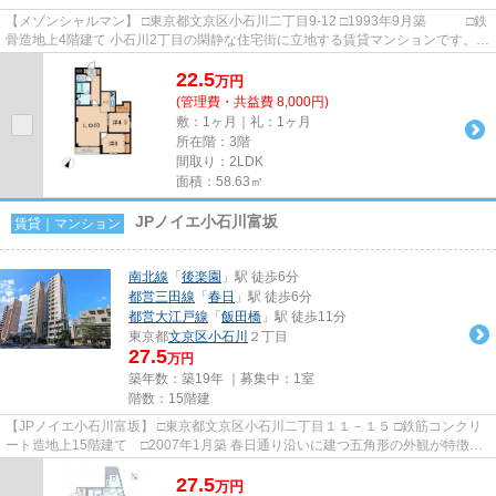
【メゾンシャルマン】 □東京都文京区小石川二丁目9-12 □1993年9月築 □鉄
骨造地上4階建て 小石川2丁目の閑静な住宅街に立地する賃貸マンションです。
丸の内線・後楽園駅まで...
22.5
万
円
(管理費・共益費 8,000円)
敷：1ヶ月｜礼：1ヶ月
所在階：3階
間取り：2LDK
面積：58.63㎡
JPノイエ小石川富坂
賃貸｜マンション
南北線
「
後楽園
」駅 徒歩6分
都営三田線
「
春日
」駅 徒歩6分
都営大江戸線
「
飯田橋
」駅 徒歩11分
東京都
文京区
小石川
２丁目
27.5
万円
築年数：築19年 ｜募集中：
1室
階数：15階建
【JPノイエ小石川富坂】 □東京都文京区小石川二丁目１１－１５ □鉄筋コンクリ
ート造地上15階建て □2007年1月築 春日通り沿いに建つ五角形の外観が特徴的
な賃貸マンションのご紹介...
27.5
万
円