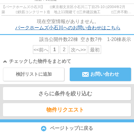
【パークホームズ小石川】 □東京都文京区小石川二丁目25-10 □2004年2月
築 □鉄筋コンクリート造 地上11階建て □三井建設施工 □三井不動産
旧分譲 春日駅徒歩4分、後楽...
現在空室情報がありません。
パークホームズ小石川へのお問い合わせはこちら
該当公開件数
22
棟 空き数
7
件
1-20
棟表示
1
2
<<前へ
次へ>>
最初
チェックした物件をまとめて
検討リストに追加
お問い合わせ
さらに条件を絞り込む
物件リクエスト
ページトップに戻る