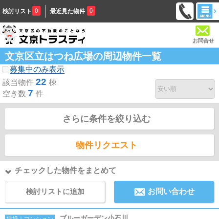
0
0
検討リスト
最近見た物件
お問合せ
文京区立はつね広場の周辺物件一覧
募集中のみ表示
22
該当物件
棟
7
空き数
件
さらに条件を絞り込む
物件リクエスト
チェックした物件をまとめて
検討リストに追加
お問い合わせ
ブルーガーデン小石川
賃貸｜マンション