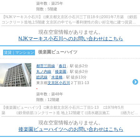
築年数：築25年
階数：5階建
【NJKマーキス小石川】 □東京都文京区小石川三丁目18-9 □2001年7月築 □鉄筋
コンクリート造地上5階建 文京区の中でも一番利便性の良い好立地に建つ賃貸マ
ンションのご紹介です！ 室...
現在空室情報がありません。
NJKマーキス小石川へのお問い合わせはこちら
後楽園ビューハイツ
賃貸｜マンション
都営三田線
「
春日
」駅 徒歩2分
丸ノ内線
「
後楽園
」駅 徒歩2分
総武線
「
水道橋
」駅 徒歩13分
東京都
文京区
小石川
２丁目1-13
-
築年数：築48年
階数：12階建
【後楽園ビューハイツ】 □東京都文京区小石川二丁目1-13 □1978年5月
築 □鉄骨鉄筋コンクリート造 地上12階建て □清水建設施工 □徳力ビル
ディング旧分譲 東京メトロ丸の...
現在空室情報がありません。
後楽園ビューハイツへのお問い合わせはこちら