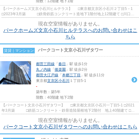
階数：12階建 地下1階
【パークホームズ文京小石川ヒルテラス】 □東京都文京区小石川２丁目5－1
□2023年3月築 □鉄骨鉄筋コンクリート造地下1階付地上12階建て □川口土
木建築工業株式会社施工 ...
現在空室情報がありません。
パークホームズ文京小石川ヒルテラスへのお問い合わせはこ
ちら
パークコート文京小石川ザタワー
賃貸｜マンション
都営三田線
「
春日
」駅 徒歩1分
丸ノ内線
「
後楽園
」駅 徒歩2分
都営大江戸線
「
本郷三丁目
」駅 徒歩11分
東京都
文京区
小石川
１丁目5-1
-
築年数：築5年
階数：40階建 地下2階
【パークコート文京小石川ザタワー】 □東京都文京区小石川一丁目5-1 □2021
年3月築 □鉄筋コンクリート・鉄骨造陸屋根地下2階付 地上40階建て □清
水建設施工 □三井不動...
現在空室情報がありません。
パークコート文京小石川ザタワーへのお問い合わせはこちら