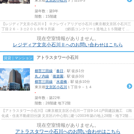
東京都
文京区
小石川
３丁目26-3
-
築年数：築9年
階数：15階建
【レジディア文京小石川Ⅱ】 ※クレヴィアリグゼ小石川 □東京都文京区小石川三
丁目２６－３ □２０１６年９月築 □鉄筋コンクリート造地上１５階建て 都
営三田線・大江戸線の春日...
現在空室情報がありません。
レジディア文京小石川Ⅱへのお問い合わせはこちら
アトラスタワー小石川
賃貸｜マンション
都営三田線
「
春日
」駅 徒歩1分
丸ノ内線
「
後楽園
」駅 徒歩3分
都営三田線
「
水道橋
」駅 徒歩10分
東京都
文京区
小石川
１丁目９－１４
-
築年数：築22年
階数：28階建 地下2階
【アトラスタワー小石川】 □東京都文京区小石川一丁目9-14 □戸田建設施工 □旭
化成・住友不動産旧分譲 文京区の中心部に建つ2003年築の地上28階・地下2階建
て、総戸数264戸の大規模...
現在空室情報がありません。
アトラスタワー小石川へのお問い合わせはこちら