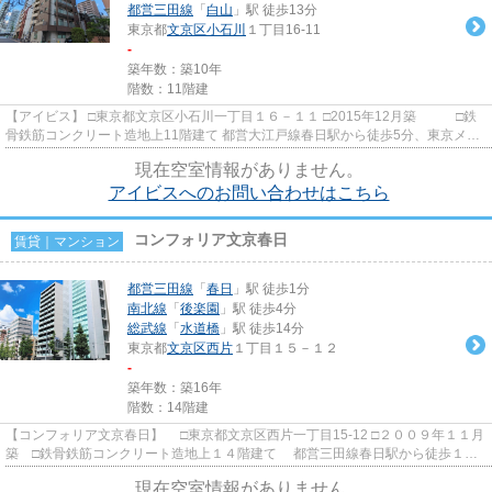
都営三田線
「
白山
」駅 徒歩13分
東京都
文京区
小石川
１丁目16-11
-
築年数：築10年
階数：11階建
【アイビス】 □東京都文京区小石川一丁目１６－１１ □2015年12月築 □鉄
骨鉄筋コンクリート造地上11階建て 都営大江戸線春日駅から徒歩5分、東京メト
ロ丸ノ内線後楽園駅から徒...
現在空室情報がありません。
アイビスへのお問い合わせはこちら
コンフォリア文京春日
賃貸｜マンション
都営三田線
「
春日
」駅 徒歩1分
南北線
「
後楽園
」駅 徒歩4分
総武線
「
水道橋
」駅 徒歩14分
東京都
文京区
西片
１丁目１５－１２
-
築年数：築16年
階数：14階建
【コンフォリア文京春日】 □東京都文京区西片一丁目15-12 □２００９年１１月
築 □鉄骨鉄筋コンクリート造地上１４階建て 都営三田線春日駅から徒歩１分
の好立地に建つペット可...
現在空室情報がありません。