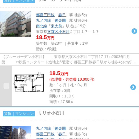
都営三田線
「
春日
」駅 徒歩5分
丸ノ内線
「
後楽園
」駅 徒歩6分
南北線
「
東大前
」駅 徒歩19分
東京都
文京区
小石川
２丁目１７－１７
18.5
万円
築年数：築23年 ｜募集中：
1室
階数：6階建
【ブルーガーデン小石川】 □東京都文京区小石川二丁目17-17 □2003年1月
築 □鉄筋コンクリート造地上6階建て 都営三田線春日駅から徒歩4分の好立
地に建つ賃貸マンションのご紹...
18.5
万
円
(管理費・共益費 10,000円)
敷：1ヶ月｜礼：0ヶ月
所在階：3階
間取り：1LDK
面積：47.86㎡
リリオ小石川
賃貸｜マンション
丸ノ内線
「
後楽園
」駅 徒歩5分
都営三田線
「
春日
」駅 徒歩3分