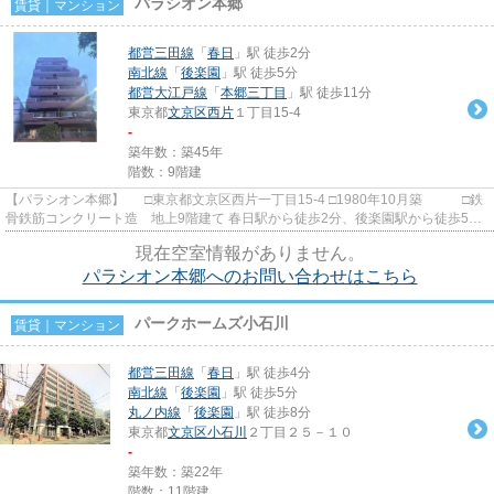
パラシオン本郷
賃貸｜マンション
都営三田線
「
春日
」駅 徒歩2分
南北線
「
後楽園
」駅 徒歩5分
都営大江戸線
「
本郷三丁目
」駅 徒歩11分
東京都
文京区
西片
１丁目15-4
-
築年数：築45年
階数：9階建
【パラシオン本郷】 □東京都文京区西片一丁目15-4 □1980年10月築 □鉄
骨鉄筋コンクリート造 地上9階建て 春日駅から徒歩2分、後楽園駅から徒歩5分
の好立地に建つ賃貸マンシ...
現在空室情報がありません。
パラシオン本郷へのお問い合わせはこちら
パークホームズ小石川
賃貸｜マンション
都営三田線
「
春日
」駅 徒歩4分
南北線
「
後楽園
」駅 徒歩5分
丸ノ内線
「
後楽園
」駅 徒歩8分
東京都
文京区
小石川
２丁目２５－１０
-
築年数：築22年
階数：11階建