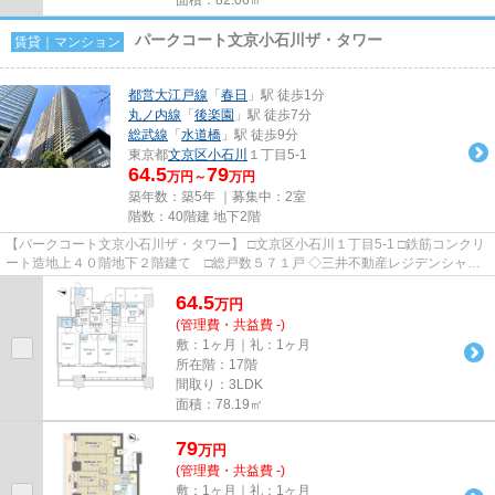
パークコート文京小石川ザ・タワー
賃貸｜マンション
都営大江戸線
「
春日
」駅 徒歩1分
丸ノ内線
「
後楽園
」駅 徒歩7分
総武線
「
水道橋
」駅 徒歩9分
東京都
文京区
小石川
１丁目5-1
64.5
79
万円～
万円
築年数：築5年 ｜募集中：
2室
階数：40階建 地下2階
【パークコート文京小石川ザ・タワー】 □文京区小石川１丁目5-1 □鉄筋コンクリ
ート造地上４０階地下２階建て □総戸数５７１戸 ◇三井不動産レジデンシャ
ル、三菱地所レジデンス、日...
64.5
万
円
(管理費・共益費 -)
敷：1ヶ月｜礼：1ヶ月
所在階：17階
間取り：3LDK
面積：78.19㎡
79
万
円
(管理費・共益費 -)
敷：1ヶ月｜礼：1ヶ月