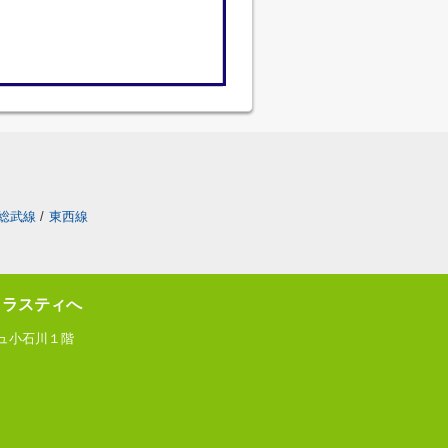
総武線
/
東西線
トラスティへ
ジュ小石川１階