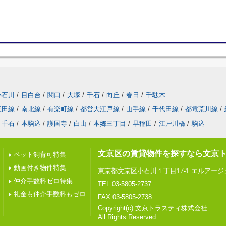
小石川
/
目白台
/
関口
/
大塚
/
千石
/
向丘
/
春日
/
千駄木
三田線
/
南北線
/
有楽町線
/
都営大江戸線
/
山手線
/
千代田線
/
都電荒川線
/
千石
/
本駒込
/
護国寺
/
白山
/
本郷三丁目
/
早稲田
/
江戸川橋
/
駒込
文京区の賃貸物件を探すなら文京
ペット飼育可特集
動画付き物件特集
東京都文京区小石川１丁目17-1 エルアー
仲介手数料ゼロ特集
TEL:03-5805-2737
礼金も仲介手数料もゼロ
FAX:03-5805-2738
Copyright(c) 文京トラスティ株式会社
All Rights Reserved.