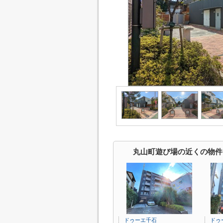
丸山町遊び場の近くの物件
ドゥーエ千石
ドゥ