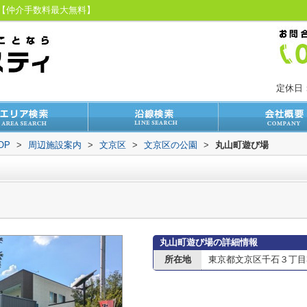
ィ【仲介手数料最大無料】
定休日
OP
>
周辺施設案内
>
文京区
>
文京区の公園
>
丸山町遊び場
丸山町遊び場の詳細情報
所在地
東京都文京区千石３丁目