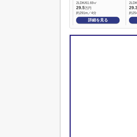
2LDK/61.69㎡
2LDK
29.5
29.
万円
約291m／4分
約25
詳細を見る