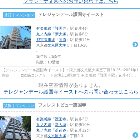
グラシーナ文京へのお問い合わせはこちら
テレジャンデール護国寺イースト
賃貸｜マンション
有楽町線
「
護国寺
」駅 徒歩4分
丸ノ内線
「
新大塚
」駅 徒歩8分
都電荒川線
「
向原
」駅 徒歩14分
東京都
文京区
大塚
５丁目18-26
-
築年数：築5年
階数：10階建
【テ レジャンデール護国寺イースト】 □東京都文京区大塚五丁目18-26 □2021年1
月築 □鉄筋コンクリート造地上10階建て 有楽町線「護国寺駅」徒歩4分・
丸ノ内線「新大塚駅」徒...
現在空室情報がありません。
テレジャンデール護国寺イーストへのお問い合わせはこちら
フォレストビュー護国寺
賃貸｜マンション
有楽町線
「
護国寺
」駅 徒歩2分
丸ノ内線
「
新大塚
」駅 徒歩10分
丸ノ内線
「
茗荷谷
」駅 徒歩12分
東京都
文京区
大塚
２丁目8-3