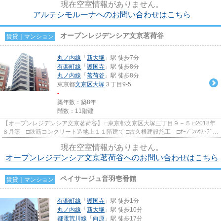
現在空室情報がありません。
アルテシモルーナへのお問い合わせはこちら
オープンレジデンシア文京茗荷谷
賃貸｜マンション
丸ノ内線
「
新大塚
」駅 徒歩7分
有楽町線
「
護国寺
」駅 徒歩8分
丸ノ内線
「
茗荷谷
」駅 徒歩8分
東京都
文京区
大塚
３丁目9-5
-
築年数：築8年
階数：11階建
【オープンレジデンシア文京茗荷谷】 □東京都文京区大塚三丁目９－５ □2018年
８月築 □鉄筋コンクリート造地上１１階建て □古久根建設施工 □ｵｰﾌﾟﾝﾊｳｽ･ﾃﾞｨ
ﾍﾞﾛｯﾌﾟﾒﾝﾄ旧分譲 不忍通...
現在空室情報がありません。
オープンレジデンシア文京茗荷谷へのお問い合わせはこちら
ペイサージュ音羽壱番館
賃貸｜マンション
有楽町線
「
護国寺
」駅 徒歩1分
丸ノ内線
「
新大塚
」駅 徒歩10分
都電荒川線
「
向原
」駅 徒歩17分