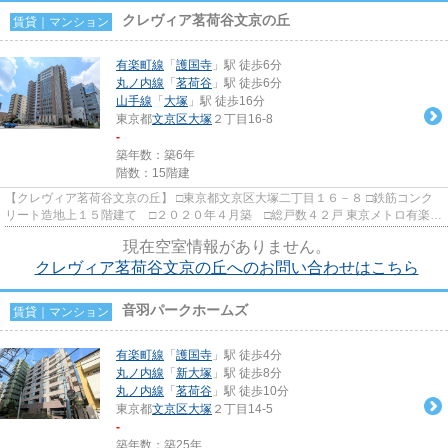
クレヴィア茗荷谷文京の丘
賃貸｜マンション
有楽町線
「
護国寺
」駅 徒歩6分
丸ノ内線
「
茗荷谷
」駅 徒歩6分
山手線
「
大塚
」駅 徒歩16分
東京都
文京区
大塚
２丁目16-8
-
築年数：築6年
階数：15階建
【クレヴィア茗荷谷文京の丘】 □東京都文京区大塚二丁目１６－８ □鉄筋コンク
リート造地上１５階建て □２０２０年４月築 □総戸数４２戸 東京メトロ有楽町
線「護国寺駅」６分、メ...
現在空室情報がありません。
クレヴィア茗荷谷文京の丘へのお問い合わせはこちら
音羽パークホームズ
賃貸｜マンション
有楽町線
「
護国寺
」駅 徒歩4分
丸ノ内線
「
新大塚
」駅 徒歩8分
丸ノ内線
「
茗荷谷
」駅 徒歩10分
東京都
文京区
大塚
２丁目14-5
-
築年数：築25年