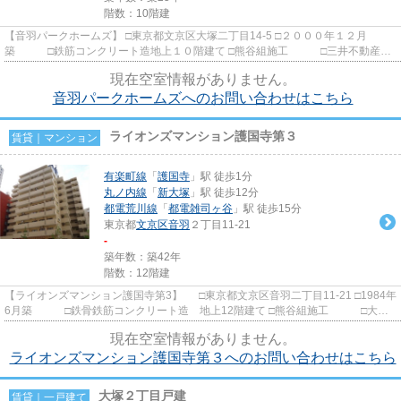
階数：10階建
【音羽パークホームズ】 □東京都文京区大塚二丁目14-5 □２０００年１２月
築 □鉄筋コンクリート造地上１０階建て □熊谷組施工 □三井不動産旧
分譲 音羽パークホームズの外...
現在空室情報がありません。
音羽パークホームズへのお問い合わせはこちら
ライオンズマンション護国寺第３
賃貸｜マンション
有楽町線
「
護国寺
」駅 徒歩1分
丸ノ内線
「
新大塚
」駅 徒歩12分
都電荒川線
「
都電雑司ヶ谷
」駅 徒歩15分
東京都
文京区
音羽
２丁目11-21
-
築年数：築42年
階数：12階建
【ライオンズマンション護国寺第3】 □東京都文京区音羽二丁目11-21 □1984年
6月築 □鉄骨鉄筋コンクリート造 地上12階建て □熊谷組施工 □大京
観光｜服部一久旧分譲 有...
現在空室情報がありません。
ライオンズマンション護国寺第３へのお問い合わせはこちら
大塚２丁目戸建
賃貸｜一戸建て