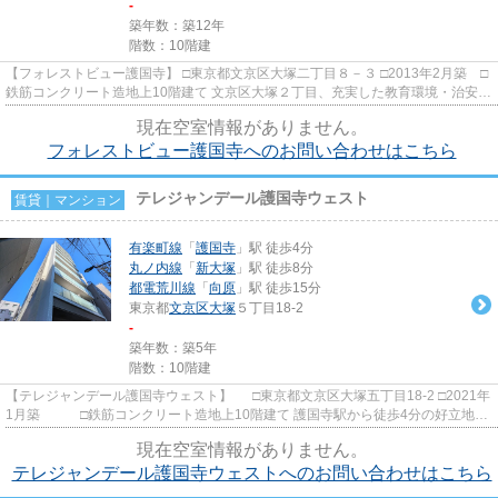
-
築年数：築12年
階数：10階建
【フォレストビュー護国寺】 □東京都文京区大塚二丁目８－３ □2013年2月築 □
鉄筋コンクリート造地上10階建て 文京区大塚２丁目、充実した教育環境・治安の
良さ・緑豊かな自然が調...
現在空室情報がありません。
フォレストビュー護国寺へのお問い合わせはこちら
テレジャンデール護国寺ウェスト
賃貸｜マンション
有楽町線
「
護国寺
」駅 徒歩4分
丸ノ内線
「
新大塚
」駅 徒歩8分
都電荒川線
「
向原
」駅 徒歩15分
東京都
文京区
大塚
５丁目18-2
-
築年数：築5年
階数：10階建
【テレジャンデール護国寺ウェスト】 □東京都文京区大塚五丁目18-2 □2021年
1月築 □鉄筋コンクリート造地上10階建て 護国寺駅から徒歩4分の好立地に
建つ賃貸マンションのご...
現在空室情報がありません。
テレジャンデール護国寺ウェストへのお問い合わせはこちら