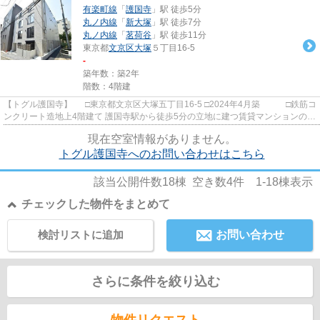
有楽町線
「
護国寺
」駅 徒歩5分
丸ノ内線
「
新大塚
」駅 徒歩7分
丸ノ内線
「
茗荷谷
」駅 徒歩11分
東京都
文京区
大塚
５丁目16-5
-
築年数：築2年
階数：4階建
【トグル護国寺】 □東京都文京区大塚五丁目16-5 □2024年4月築 □鉄筋コ
ンクリート造地上4階建て 護国寺駅から徒歩5分の立地に建つ賃貸マンションのご
紹介です！ 閑静な住宅...
現在空室情報がありません。
トグル護国寺へのお問い合わせはこちら
該当公開件数
18
棟 空き数
4
件
1-18
棟表示
チェックした物件をまとめて
検討リストに追加
お問い合わせ
さらに条件を絞り込む
物件リクエスト