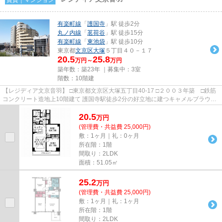
有楽町線
「
護国寺
」駅 徒歩2分
丸ノ内線
「
茗荷谷
」駅 徒歩15分
有楽町線
「
東池袋
」駅 徒歩10分
東京都
文京区
大塚
５丁目４０－１７
20.5
25.8
万円～
万円
築年数：築23年 ｜募集中：
3室
階数：10階建
【レジディア文京音羽】 □東京都文京区大塚五丁目40-17 □２００３年築 □鉄筋
コンクリート造地上10階建て 護国寺駅徒歩2分の好立地に建つキャメルブラウン
タイル張りの賃貸マンション...
20.5
万
円
(管理費・共益費 25,000円)
敷：1ヶ月｜礼：0ヶ月
所在階：1階
間取り：2LDK
面積：51.05㎡
25.2
万
円
(管理費・共益費 25,000円)
敷：1ヶ月｜礼：1ヶ月
所在階：1階
間取り：2LDK