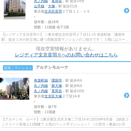
丸ノ内線
「
茗荷谷
」駅 徒歩14分
山手線
「
大塚
」駅 徒歩21分
東京都
文京区
音羽
２丁目１１－１５
-
築年数：築18年
階数：11階建 地下1階
【レジディア文京音羽Ⅱ】 ◇東京都文京区音羽２丁目11-15 有楽町線「護国寺
駅」徒歩１分の好立地に建つ高級賃貸マンションのご紹介です！ １階にはスーパ
ー（マルエツプチ）が入って...
現在空室情報がありません。
レジディア文京音羽Ⅱへのお問い合わせはこちら
アルテシモルーナ
賃貸｜マンション
有楽町線
「
護国寺
」駅 徒歩4分
丸ノ内線
「
新大塚
」駅 徒歩8分
丸ノ内線
「
茗荷谷
」駅 徒歩10分
東京都
文京区
大塚
２丁目14-8
-
築年数：築7年
階数：11階建
【アルテシモ ルーナ】 □東京都文京区大塚二丁目14-8 □2018年9月築 □鉄筋コ
ンクリート造地上11階建て 人気のペット可マンション！ （小型犬＋敷金1か月
猫＋敷金2か月） アイリ...