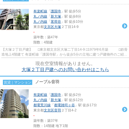
有楽町線
「
護国寺
」駅 徒歩5分
丸ノ内線
「
新大塚
」駅 徒歩8分
丸ノ内線
「
茗荷谷
」駅 徒歩10分
東京都
文京区
大塚
２丁目14-9
-
築年数：築47年
階数：4階建
【大塚２丁目戸建】 □東京都文京区大塚二丁目14-9 □1979年6月築 □鉄骨
造地上4階建て 有楽町線「護国寺駅」から徒歩5分の立地に建つ戸建物件のご紹介
です！ 丸ノ内線も徒歩...
現在空室情報がありません。
大塚２丁目戸建へのお問い合わせはこちら
ノーブル音羽
賃貸｜マンション
有楽町線
「
護国寺
」駅 徒歩2分
丸ノ内線
「
新大塚
」駅 徒歩12分
都電荒川線
「
都電雑司ヶ谷
」駅 徒歩17分
東京都
文京区
音羽
２丁目4-2
-
築年数：築37年
階数：14階建 地下1階