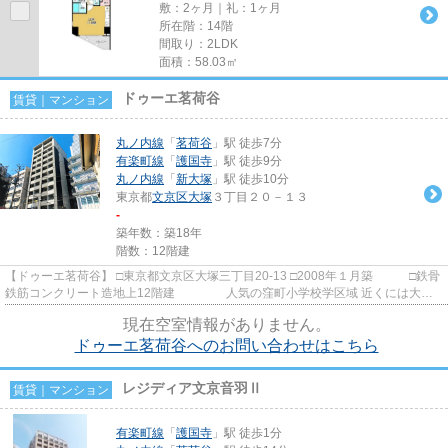
敷：2ヶ月｜礼：1ヶ月
所在階：14階
間取り：2LDK
面積：58.03㎡
ドゥーエ茗荷谷
賃貸｜マンション
丸ノ内線
「
茗荷谷
」駅 徒歩7分
有楽町線
「
護国寺
」駅 徒歩9分
丸ノ内線
「
新大塚
」駅 徒歩10分
東京都
文京区
大塚
３丁目２０－１３
-
築年数：築18年
階数：12階建
【ドゥーエ茗荷谷】 □東京都文京区大塚三丁目20-13 □2008年１月築 □鉄骨
鉄筋コンクリート造地上12階建 人気の窪町小学校学区域 近くには大き
な公園(教育の森公園）が...
現在空室情報がありません。
ドゥーエ茗荷谷へのお問い合わせはこちら
レジディア文京音羽Ⅱ
賃貸｜マンション
有楽町線
「
護国寺
」駅 徒歩1分