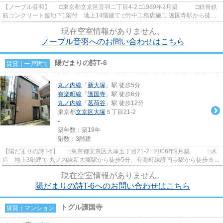
【ノーブル音羽】 □東京都文京区音羽二丁目4-2 □1989年2月築 □鉄骨鉄
筋コンクリート造地下1階付 地上14階建て □竹中工務店施工 護国寺駅から徒歩2
分の立地に建つ分譲賃貸...
現在空室情報がありません。
ノーブル音羽へのお問い合わせはこちら
陽だまりの詩T-6
賃貸｜一戸建て
丸ノ内線
「
新大塚
」駅 徒歩5分
有楽町線
「
護国寺
」駅 徒歩6分
丸ノ内線
「
茗荷谷
」駅 徒歩12分
東京都
文京区
大塚
５丁目21-2
-
築年数：築19年
階数：3階建
【陽だまりの詩T-6】 □東京都文京区大塚五丁目21-2 □2006年9月築 □木
造 地上3階建て 丸ノ内線新大塚駅から徒歩5分、有楽町線護国寺駅から徒歩６分
の立地に建つ賃貸戸建のご...
現在空室情報がありません。
陽だまりの詩T-6へのお問い合わせはこちら
トグル護国寺
賃貸｜マンション