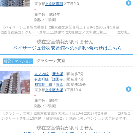
東京都
文京区
音羽
２丁目9-3
-
築年数：築24年
階数：11階建
【ペイサージュ音羽壱番館】 □東京都文京区音羽二丁目9-3 □2002年5月築
□鉄骨鉄筋コンクリート造地上11階建て □大旺建設／大和建設施工 □大地住
販旧分譲 不忍通り沿い...
現在空室情報がありません。
ペイサージュ音羽壱番館へのお問い合わせはこちら
グラシーナ文京
賃貸｜マンション
丸ノ内線
「
新大塚
」駅 徒歩7分
有楽町線
「
護国寺
」駅 徒歩7分
都電荒川線
「
向原
」駅 徒歩15分
東京都
文京区
大塚
３丁目10-4
-
築年数：築9年
階数：13階建
【グラシーナ文京】 □東京都文京区大塚三丁目10-4 □2017年2月築 □鉄筋コ
ンクリート造地上13階建 「耐震等級2」と地震に強いマンションのご紹介です。
2路線3駅が利用可能で大...
現在空室情報がありません。