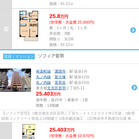
面積：61.12㎡
25.8
万
円
(管理費・共益費 25,000円)
敷：1ヶ月｜礼：1ヶ月
所在階：3階
間取り：3LDK
面積：61.12㎡
ソフィア音羽
賃貸｜マンション
有楽町線
「
護国寺
」駅 徒歩1分
丸ノ内線
「
新大塚
」駅 徒歩12分
丸ノ内線
「
茗荷谷
」駅 徒歩15分
東京都
文京区
音羽
２丁目5-11
25.403
万円
築年数：築25年 ｜募集中：
1室
階数：14階建
【ソフィア音羽】 □東京都文京区音羽二丁目５－１１ □２００１年3月築 □鉄骨
鉄筋コンクリート造地上14階建て □清水建設施工 □日商岩井不動産旧分譲 東京
メトロ有楽町線護国寺駅...
25.403
万
円
(管理費・共益費 10,970円)