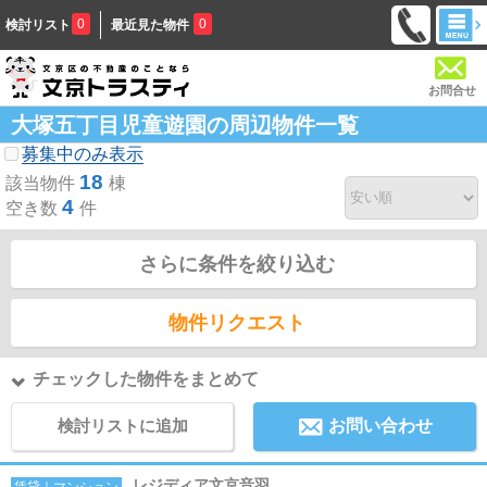
0
0
検討リスト
最近見た物件
お問合せ
大塚五丁目児童遊園の周辺物件一覧
募集中のみ表示
18
該当物件
棟
4
空き数
件
さらに条件を絞り込む
物件リクエスト
チェックした物件をまとめて
検討リストに追加
お問い合わせ
レジディア文京音羽
賃貸｜マンション