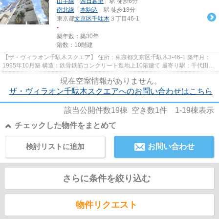
山手線
「
西日暮里
」駅 徒歩6分
南北線
「
本駒込
」駅 徒歩18分
東京都
文京区
千駄木
３丁目46-1
-
築年数：築30年
階数：10階建
【ザ・ヴィラオン千駄木スクエア】 住所：東京都文京区千駄木3-46-1 築年月：
1995年10月築 構造：鉄骨鉄筋コンクリート造地上10階建て 最寄り駅：千代田
線・千駄木駅 徒歩4分、山手線...
現在空室情報がありません。
ザ・ヴィラオン千駄木スクエアへのお問い合わせはこちら
該当公開件数
19
棟 空き数
1
件
1-19
棟表示
チェックした物件をまとめて
検討リストに追加
お問い合わせ
さらに条件を絞り込む
物件リクエスト