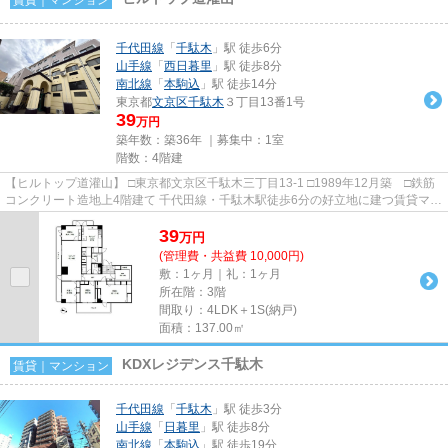
千代田線
「
千駄木
」駅 徒歩6分
山手線
「
西日暮里
」駅 徒歩8分
南北線
「
本駒込
」駅 徒歩14分
東京都
文京区
千駄木
３丁目13番1号
39
万円
築年数：築36年 ｜募集中：
1室
階数：4階建
【ヒルトップ道灌山】 □東京都文京区千駄木三丁目13-1 □1989年12月築 □鉄筋
コンクリート造地上4階建て 千代田線・千駄木駅徒歩6分の好立地に建つ賃貸マン
ションのご紹介です！ 近...
39
万
円
(管理費・共益費 10,000円)
敷：1ヶ月｜礼：1ヶ月
所在階：3階
間取り：4LDK＋1S(納戸)
面積：137.00㎡
KDXレジデンス千駄木
賃貸｜マンション
千代田線
「
千駄木
」駅 徒歩3分
山手線
「
日暮里
」駅 徒歩8分
南北線
「
本駒込
」駅 徒歩19分