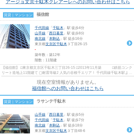
アージョ文京千駄木クレアーレへのお問い合わせはこちら
福信館
賃貸｜マンション
千代田線
「
千駄木
」駅 徒歩4分
山手線
「
西日暮里
」駅 徒歩8分
南北線
「
本駒込
」駅 徒歩16分
東京都
文京区
千駄木
３丁目26-15
-
築年数：築12年
階数：11階建
【福信館】 □東京都文京区千駄木三丁目26-15 □2013年11月築 □鉄筋コンク
リート造地上11階建て ▢耐震等級2 人気の谷根千エリア！ 千代田線千駄木駅より
徒歩4分の立地に佇む高...
現在空室情報がありません。
福信館へのお問い合わせはこちら
ラサンテ千駄木
賃貸｜マンション
山手線
「
西日暮里
」駅 徒歩5分
千代田線
「
千駄木
」駅 徒歩7分
南北線
「
本駒込
」駅 徒歩18分
東京都
文京区
千駄木
３丁目48-6