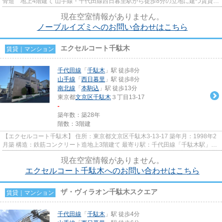
骨造 地上4階建て 山手線・千代田線西日暮里駅から徒歩8分の立地に建つ賃貸マ
ンションのご紹介です！ ...
現在空室情報がありません。
ノーブルイズミへのお問い合わせはこちら
エクセルコート千駄木
賃貸｜マンション
千代田線
「
千駄木
」駅 徒歩8分
山手線
「
西日暮里
」駅 徒歩8分
南北線
「
本駒込
」駅 徒歩13分
東京都
文京区
千駄木
３丁目13-17
-
築年数：築28年
階数：3階建
【エクセルコート千駄木】 住所：東京都文京区千駄木3-13-17 築年月：1998年2
月築 構造：鉄筋コンクリート造地上3階建て 最寄り駅：千代田線「千駄木駅」徒
歩8分、山手線「西日暮里駅...
現在空室情報がありません。
エクセルコート千駄木へのお問い合わせはこちら
ザ・ヴィラオン千駄木スクエア
賃貸｜マンション
千代田線
「
千駄木
」駅 徒歩4分