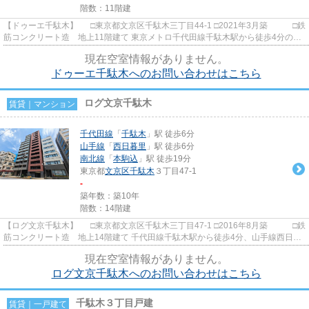
階数：11階建
【ドゥーエ千駄木】 □東京都文京区千駄木三丁目44-1 □2021年3月築 □鉄
筋コンクリート造 地上11階建て 東京メトロ千代田線千駄木駅から徒歩4分の立
地に建つ賃貸マンションの...
現在空室情報がありません。
ドゥーエ千駄木へのお問い合わせはこちら
ログ文京千駄木
賃貸｜マンション
千代田線
「
千駄木
」駅 徒歩6分
山手線
「
西日暮里
」駅 徒歩6分
南北線
「
本駒込
」駅 徒歩19分
東京都
文京区
千駄木
３丁目47-1
-
築年数：築10年
階数：14階建
【ログ文京千駄木】 □東京都文京区千駄木三丁目47-1 □2016年8月築 □鉄
筋コンクリート造 地上14階建て 千代田線千駄木駅から徒歩4分、山手線西日暮
里駅から徒歩６分の立地に...
現在空室情報がありません。
ログ文京千駄木へのお問い合わせはこちら
千駄木３丁目戸建
賃貸｜一戸建て