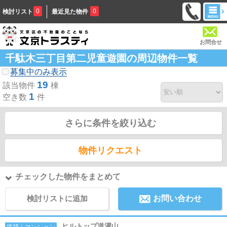
0
0
検討リスト
最近見た物件
お問合せ
千駄木三丁目第二児童遊園の周辺物件一覧
募集中のみ表示
19
該当物件
棟
1
空き数
件
さらに条件を絞り込む
物件リクエスト
チェックした物件をまとめて
検討リストに追加
お問い合わせ
ヒルトップ道灌山
賃貸｜マンション