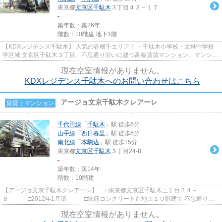
東京都
文京区
千駄木
３丁目４３－１７
-
築年数：築26年
階数：10階建 地下1階
【KDXレジデンス千駄木】 人気の谷根千エリア！ ・千駄木小学校・文林中学校
学区域 文京区千駄木３丁目、不忍通り沿いに建つ高級賃貸マンション。マンショ
ンの１階には100円ローソ...
現在空室情報がありません。
KDXレジデンス千駄木へのお問い合わせはこちら
アージョ文京千駄木クレアーレ
賃貸｜マンション
千代田線
「
千駄木
」駅 徒歩6分
山手線
「
西日暮里
」駅 徒歩6分
南北線
「
本駒込
」駅 徒歩15分
東京都
文京区
千駄木
３丁目24-8
-
築年数：築14年
階数：10階建
【アージョ文京千駄木クレアーレ】 □東京都文京区千駄木三丁目２４－
８ □2012年1月築 □鉄筋コンクリート造地上１０階建て 不忍通り沿
いに建つ高級分譲賃貸マンション...
現在空室情報がありません。