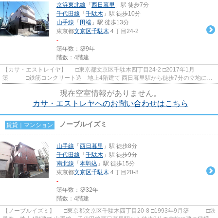
京浜東北線
「
西日暮里
」駅 徒歩7分
千代田線
「
千駄木
」駅 徒歩10分
山手線
「
田端
」駅 徒歩13分
東京都
文京区
千駄木
４丁目24-2
-
築年数：築9年
階数：4階建
【カサ・エストレイヤ】 □東京都文京区千駄木四丁目24-2 □2017年1月
築 □鉄筋コンクリート造 地上4階建て 西日暮里駅から徒歩7分の立地に建
つ賃貸マンションのご紹介です！ ...
現在空室情報がありません。
カサ・エストレヤへのお問い合わせはこちら
ノーブルイズミ
賃貸｜マンション
山手線
「
西日暮里
」駅 徒歩8分
千代田線
「
千駄木
」駅 徒歩9分
南北線
「
本駒込
」駅 徒歩15分
東京都
文京区
千駄木
４丁目20-8
-
築年数：築32年
階数：4階建
【ノーブルイズミ】 □東京都文京区千駄木四丁目20-8 □1993年9月築 □鉄