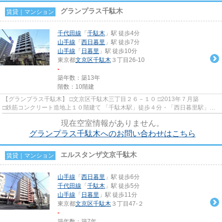
グランプラス千駄木
賃貸｜マンション
千代田線
「
千駄木
」駅 徒歩4分
山手線
「
西日暮里
」駅 徒歩7分
山手線
「
日暮里
」駅 徒歩10分
東京都
文京区
千駄木
３丁目26-10
-
築年数：築13年
階数：10階建
【グランプラス千駄木】 □文京区千駄木三丁目２６－１０ □2013年７月築
□鉄筋コンクリート造地上１０階建て 「千駄木駅」徒歩４分・「西日暮里駅」徒
歩７分・「日暮里駅」徒歩１...
現在空室情報がありません。
グランプラス千駄木へのお問い合わせはこちら
エルスタンザ文京千駄木
賃貸｜マンション
山手線
「
西日暮里
」駅 徒歩6分
千代田線
「
千駄木
」駅 徒歩5分
山手線
「
日暮里
」駅 徒歩11分
東京都
文京区
千駄木
３丁目47-２
-
築年数：築7年