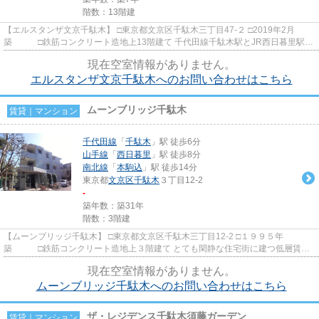
階数：13階建
【エルスタンザ文京千駄木】 □東京都文京区千駄木三丁目47-２ □2019年2月
築 □鉄筋コンクリート造地上13階建て 千代田線千駄木駅とJR西日暮里駅の
中間、不忍通り沿いに佇む2019...
現在空室情報がありません。
エルスタンザ文京千駄木へのお問い合わせはこちら
ムーンブリッジ千駄木
賃貸｜マンション
千代田線
「
千駄木
」駅 徒歩6分
山手線
「
西日暮里
」駅 徒歩8分
南北線
「
本駒込
」駅 徒歩14分
東京都
文京区
千駄木
３丁目12-2
-
築年数：築31年
階数：3階建
【ムーンブリッジ千駄木】 □東京都文京区千駄木三丁目12-2 □１９９５年
築 □鉄筋コンクリート造地上３階建て とても閑静な住宅街に建つ低層賃貸
マンションのご紹介です。 建物...
現在空室情報がありません。
ムーンブリッジ千駄木へのお問い合わせはこちら
ザ・レジデンス千駄木須藤ガーデン
賃貸｜マンション