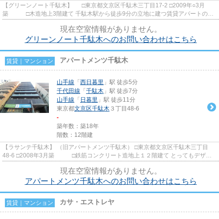
【グリーンノート千駄木】 □東京都文京区千駄木三丁目17-2 □2009年○3月
築 □木造地上3階建て 千駄木駅から徒歩9分の立地に建つ賃貸アパートのご
紹介です！ 人気の千駄木小...
現在空室情報がありません。
グリーンノート千駄木へのお問い合わせはこちら
アパートメンツ千駄木
賃貸｜マンション
山手線
「
西日暮里
」駅 徒歩5分
千代田線
「
千駄木
」駅 徒歩7分
山手線
「
日暮里
」駅 徒歩11分
東京都
文京区
千駄木
３丁目48-6
-
築年数：築18年
階数：12階建
【ラサンテ千駄木】 （旧アパートメンツ千駄木） □東京都文京区千駄木三丁目
48-6 □2008年3月築 □鉄筋コンクリート造地上１２階建て とってもデザイ
ン性に優れている高級賃貸マ...
現在空室情報がありません。
アパートメンツ千駄木へのお問い合わせはこちら
カサ・エストレヤ
賃貸｜マンション