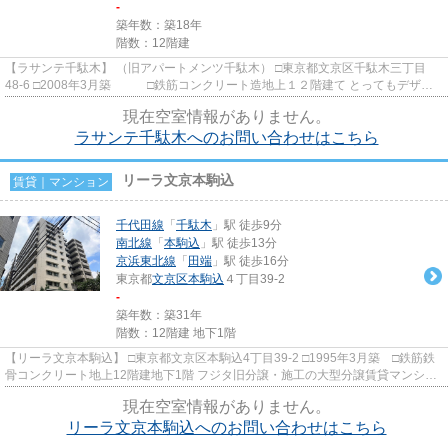
-
築年数：築18年
階数：12階建
【ラサンテ千駄木】 （旧アパートメンツ千駄木） □東京都文京区千駄木三丁目
48-6 □2008年3月築 □鉄筋コンクリート造地上１２階建て とってもデザイ
ン性に優れている高級賃貸マ...
現在空室情報がありません。
ラサンテ千駄木へのお問い合わせはこちら
リーラ文京本駒込
賃貸｜マンション
千代田線
「
千駄木
」駅 徒歩9分
南北線
「
本駒込
」駅 徒歩13分
京浜東北線
「
田端
」駅 徒歩16分
東京都
文京区
本駒込
４丁目39-2
-
築年数：築31年
階数：12階建 地下1階
【リーラ文京本駒込】 □東京都文京区本駒込4丁目39-2 □1995年3月築 □鉄筋鉄
骨コンクリート地上12階建地下1階 フジタ旧分譲・施工の大型分譲賃貸マンショ
ンのご紹介です！ 人気の千...
現在空室情報がありません。
リーラ文京本駒込へのお問い合わせはこちら