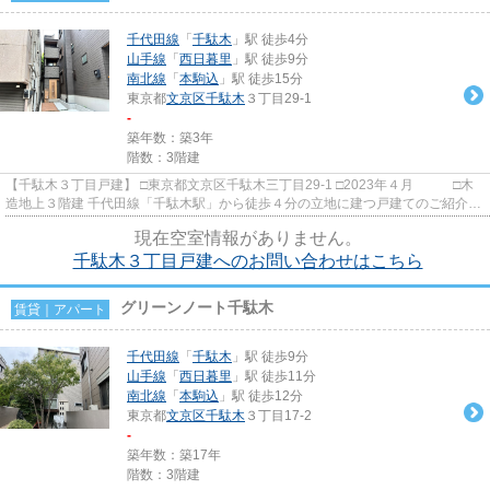
千代田線
「
千駄木
」駅 徒歩4分
山手線
「
西日暮里
」駅 徒歩9分
南北線
「
本駒込
」駅 徒歩15分
東京都
文京区
千駄木
３丁目29-1
-
築年数：築3年
階数：3階建
【千駄木３丁目戸建】 □東京都文京区千駄木三丁目29-1 □2023年４月 □木
造地上３階建 千代田線「千駄木駅」から徒歩４分の立地に建つ戸建てのご紹介で
す！ 周辺環境はコンビニ...
現在空室情報がありません。
千駄木３丁目戸建へのお問い合わせはこちら
グリーンノート千駄木
賃貸｜アパート
千代田線
「
千駄木
」駅 徒歩9分
山手線
「
西日暮里
」駅 徒歩11分
南北線
「
本駒込
」駅 徒歩12分
東京都
文京区
千駄木
３丁目17-2
-
築年数：築17年
階数：3階建