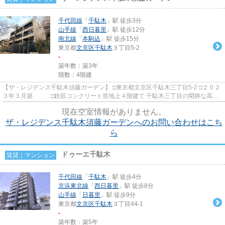
千代田線
「
千駄木
」駅 徒歩3分
山手線
「
西日暮里
」駅 徒歩12分
南北線
「
本駒込
」駅 徒歩15分
東京都
文京区
千駄木
３丁目5-2
-
築年数：築3年
階数：4階建
【ザ・レジデンス千駄木須藤ガーデン】 □東京都文京区千駄木三丁目5-2 □２０２
３年３月築 □鉄筋コンクリート造地上４階建て 千駄木三丁目の閑静な高級
邸宅街に佇む、高級低層...
現在空室情報がありません。
ザ・レジデンス千駄木須藤ガーデンへのお問い合わせはこち
ら
ドゥーエ千駄木
賃貸｜マンション
千代田線
「
千駄木
」駅 徒歩4分
京浜東北線
「
西日暮里
」駅 徒歩8分
山手線
「
日暮里
」駅 徒歩9分
東京都
文京区
千駄木
３丁目44-1
-
築年数：築5年