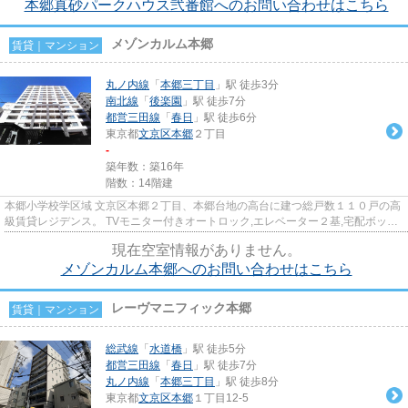
本郷真砂パークハウス弐番館へのお問い合わせはこちら
メゾンカルム本郷
賃貸｜マンション
丸ノ内線
「
本郷三丁目
」駅 徒歩3分
南北線
「
後楽園
」駅 徒歩7分
都営三田線
「
春日
」駅 徒歩6分
東京都
文京区
本郷
２丁目
-
築年数：築16年
階数：14階建
本郷小学校学区域 文京区本郷２丁目、本郷台地の高台に建つ総戸数１１０戸の高
級賃貸レジデンス。 TVモニター付きオートロック,エレベーター２基,宅配ボック
ス,コンシェルジュサービス...
現在空室情報がありません。
メゾンカルム本郷へのお問い合わせはこちら
レーヴマニフィック本郷
賃貸｜マンション
総武線
「
水道橋
」駅 徒歩5分
都営三田線
「
春日
」駅 徒歩7分
丸ノ内線
「
本郷三丁目
」駅 徒歩8分
東京都
文京区
本郷
１丁目12-5