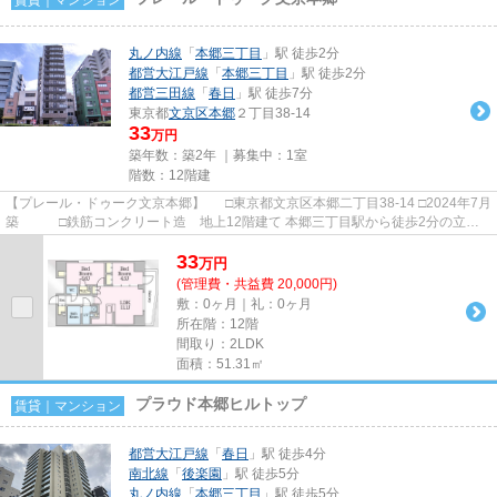
丸ノ内線
「
本郷三丁目
」駅 徒歩2分
都営大江戸線
「
本郷三丁目
」駅 徒歩2分
都営三田線
「
春日
」駅 徒歩7分
東京都
文京区
本郷
２丁目38-14
33
万円
築年数：築2年 ｜募集中：
1室
階数：12階建
【プレール・ドゥーク文京本郷】 □東京都文京区本郷二丁目38-14 □2024年7月
築 □鉄筋コンクリート造 地上12階建て 本郷三丁目駅から徒歩2分の立地
に建つ賃貸マンションのご...
33
万
円
(管理費・共益費 20,000円)
敷：0ヶ月｜礼：0ヶ月
所在階：12階
間取り：2LDK
面積：51.31㎡
プラウド本郷ヒルトップ
賃貸｜マンション
都営大江戸線
「
春日
」駅 徒歩4分
南北線
「
後楽園
」駅 徒歩5分
丸ノ内線
「
本郷三丁目
」駅 徒歩5分