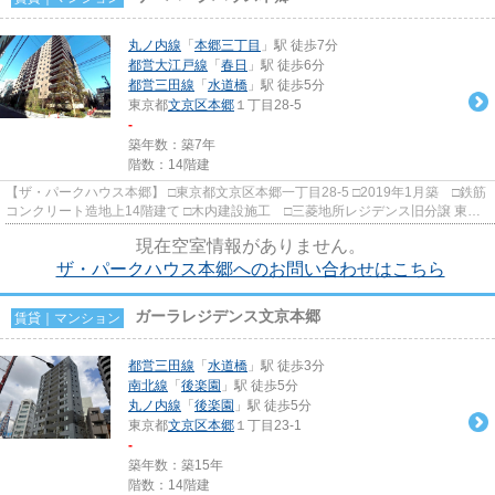
丸ノ内線
「
本郷三丁目
」駅 徒歩7分
都営大江戸線
「
春日
」駅 徒歩6分
都営三田線
「
水道橋
」駅 徒歩5分
東京都
文京区
本郷
１丁目28-5
-
築年数：築7年
階数：14階建
【ザ・パークハウス本郷】 □東京都文京区本郷一丁目28-5 □2019年1月築 □鉄筋
コンクリート造地上14階建て □木内建設施工 □三菱地所レジデンス旧分譲 東京
ドームシティ・ラクーア...
現在空室情報がありません。
ザ・パークハウス本郷へのお問い合わせはこちら
ガーラレジデンス文京本郷
賃貸｜マンション
都営三田線
「
水道橋
」駅 徒歩3分
南北線
「
後楽園
」駅 徒歩5分
丸ノ内線
「
後楽園
」駅 徒歩5分
東京都
文京区
本郷
１丁目23-1
-
築年数：築15年
階数：14階建