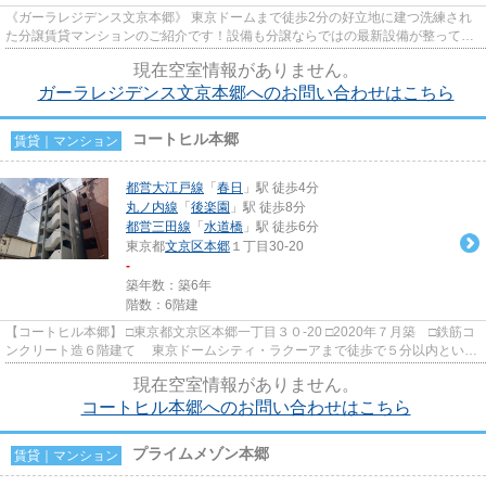
《ガーラレジデンス文京本郷》 東京ドームまで徒歩2分の好立地に建つ洗練され
た分譲賃貸マンションのご紹介です！設備も分譲ならではの最新設備が整ってお
ります。
現在空室情報がありません。
ガーラレジデンス文京本郷へのお問い合わせはこちら
コートヒル本郷
賃貸｜マンション
都営大江戸線
「
春日
」駅 徒歩4分
丸ノ内線
「
後楽園
」駅 徒歩8分
都営三田線
「
水道橋
」駅 徒歩6分
東京都
文京区
本郷
１丁目30-20
-
築年数：築6年
階数：6階建
【コートヒル本郷】 □東京都文京区本郷一丁目３０-20 □2020年７月築 □鉄筋コ
ンクリート造６階建て 東京ドームシティ・ラクーアまで徒歩で５分以内という
好立地です。大通りから...
現在空室情報がありません。
コートヒル本郷へのお問い合わせはこちら
プライムメゾン本郷
賃貸｜マンション