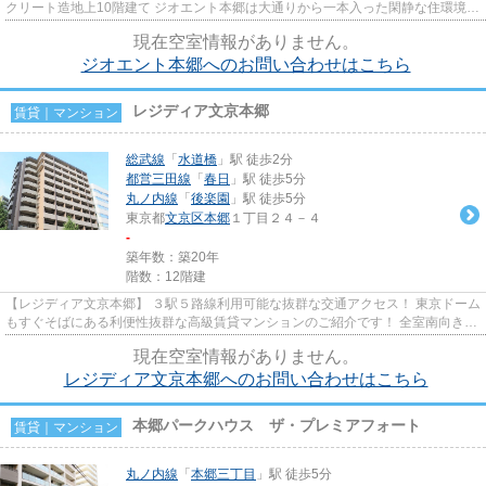
クリート造地上10階建て ジオエント本郷は大通りから一本入った閑静な住環境に
立地！ 目の前には、徳川...
現在空室情報がありません。
ジオエント本郷へのお問い合わせはこちら
レジディア文京本郷
賃貸｜マンション
総武線
「
水道橋
」駅 徒歩2分
都営三田線
「
春日
」駅 徒歩5分
丸ノ内線
「
後楽園
」駅 徒歩5分
東京都
文京区
本郷
１丁目２４－４
-
築年数：築20年
階数：12階建
【レジディア文京本郷】 ３駅５路線利用可能な抜群な交通アクセス！ 東京ドーム
もすぐそばにある利便性抜群な高級賃貸マンションのご紹介です！ 全室南向きで
日当たりも良好！ SOHO相...
現在空室情報がありません。
レジディア文京本郷へのお問い合わせはこちら
本郷パークハウス ザ・プレミアフォート
賃貸｜マンション
丸ノ内線
「
本郷三丁目
」駅 徒歩5分