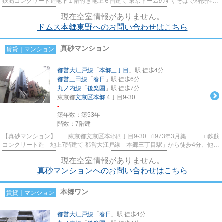
鉄筋コンクリート造地下１階付き地上６階建て 東京ドームのすぐそばで利便性が
良いのにとても閑静な住...
現在空室情報がありません。
ドムス本郷東野へのお問い合わせはこちら
真砂マンション
賃貸｜マンション
都営大江戸線
「
本郷三丁目
」駅 徒歩4分
都営三田線
「
春日
」駅 徒歩6分
丸ノ内線
「
後楽園
」駅 徒歩7分
東京都
文京区
本郷
４丁目9-30
-
築年数：築53年
階数：7階建
【真砂マンション】 □東京都文京区本郷四丁目9-30 □1973年3月築 □鉄筋
コンクリート造 地上7階建て 都営大江戸線「本郷三丁目駅」から徒歩4分、他丸
の内線、三田線、南北線...
現在空室情報がありません。
真砂マンションへのお問い合わせはこちら
本郷ワン
賃貸｜マンション
都営大江戸線
「
春日
」駅 徒歩4分