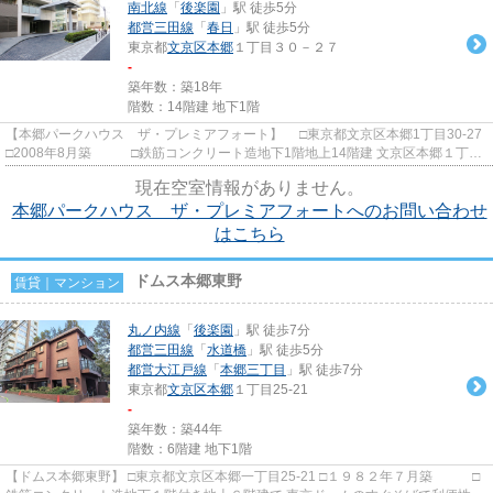
南北線
「
後楽園
」駅 徒歩5分
都営三田線
「
春日
」駅 徒歩5分
東京都
文京区
本郷
１丁目３０－２７
-
築年数：築18年
階数：14階建 地下1階
【本郷パークハウス ザ・プレミアフォート】 □東京都文京区本郷1丁目30-27
□2008年8月築 □鉄筋コンクリート造地下1階地上14階建 文京区本郷１丁目
の高台に建つ、三菱地所旧分...
現在空室情報がありません。
本郷パークハウス ザ・プレミアフォートへのお問い合わせ
はこちら
ドムス本郷東野
賃貸｜マンション
丸ノ内線
「
後楽園
」駅 徒歩7分
都営三田線
「
水道橋
」駅 徒歩5分
都営大江戸線
「
本郷三丁目
」駅 徒歩7分
東京都
文京区
本郷
１丁目25-21
-
築年数：築44年
階数：6階建 地下1階
【ドムス本郷東野】 □東京都文京区本郷一丁目25-21 □１９８２年７月築 □