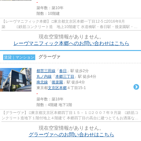
-
築年数：築10年
階数：10階建
【レーヴマニフィック本郷】 □東京都文京区本郷一丁目12-5 □2016年8月
築 □鉄筋コンクリート造 地上10階建て 水道橋駅・春日駅・後楽園駅・本
郷三丁目駅と４駅５路線が徒歩圏...
現在空室情報がありません。
レーヴマニフィック本郷へのお問い合わせはこちら
グラーヴァ
賃貸｜マンション
都営三田線
「
春日
」駅 徒歩2分
丸ノ内線
「
本郷三丁目
」駅 徒歩4分
南北線
「
後楽園
」駅 徒歩4分
東京都
文京区
本郷
４丁目15-1
-
築年数：築18年
階数：4階建 地下1階
【グラーヴァ】 □東京都文京区本郷四丁目１５－１ □２００７年９月築 □鉄筋コ
ンクリート造地下１階付地上４階建て 本郷四丁目の高台に建つとてもお洒落なデ
ザイナーズマンションの...
現在空室情報がありません。
グラーヴァへのお問い合わせはこちら