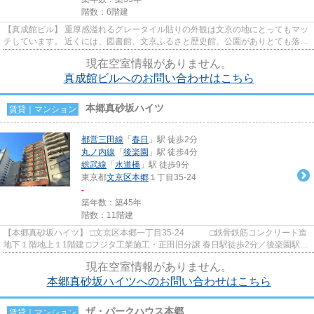
階数：6階建
【真成館ビル】 重厚感溢れるグレータイル貼りの外観は文京の地にとってもマッ
チしています。 近くには、図書館、文京ふるさと歴史館、公園がありとても落ち
着いた雰囲気♪ 1階から4階...
現在空室情報がありません。
真成館ビルへのお問い合わせはこちら
本郷真砂坂ハイツ
賃貸｜マンション
都営三田線
「
春日
」駅 徒歩2分
丸ノ内線
「
後楽園
」駅 徒歩4分
総武線
「
水道橋
」駅 徒歩9分
東京都
文京区
本郷
１丁目35-24
-
築年数：築45年
階数：11階建
【本郷真砂坂ハイツ】 □文京区本郷一丁目35-24 □鉄骨鉄筋コンクリート造
地下１階地上１1階建 □フジタ工業施工・正田旧分譲 春日駅徒歩2分／後楽園駅徒
歩4分の好立地に建つヴィ...
現在空室情報がありません。
本郷真砂坂ハイツへのお問い合わせはこちら
ザ・パークハウス本郷
賃貸｜マンション