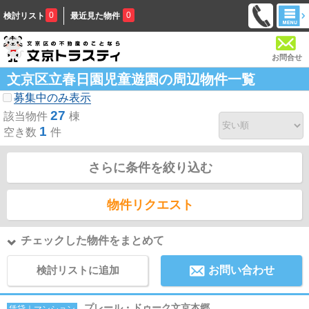
0
0
検討リスト
最近見た物件
お問合せ
文京区立春日園児童遊園の周辺物件一覧
募集中のみ表示
27
該当物件
棟
1
空き数
件
さらに条件を絞り込む
物件リクエスト
チェックした物件をまとめて
検討リストに追加
お問い合わせ
プレール・ドゥーク文京本郷
賃貸｜マンション