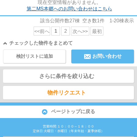
現在空室情報がありません。
第二MS本郷へのお問い合わせはこちら
該当公開件数
27
棟 空き数
1
件
1-20
棟表示
1
2
<<前へ
次へ>>
最初
チェックした物件をまとめて
検討リストに追加
お問い合わせ
さらに条件を絞り込む
物件リクエスト
ページトップに戻る
営業時間:１０：００～１８：００
定休日:火曜日・水曜日（年末年始・夏季休暇）