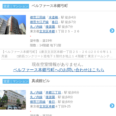
ベルファース本郷弓町
賃貸｜マンション
都営三田線
「
水道橋
」駅 徒歩4分
都営大江戸線
「
春日
」駅 徒歩7分
丸ノ内線
「
後楽園
」駅 徒歩7分
東京都
文京区
本郷
１丁目２５－２６
-
築年数：築19年
階数：14階建 地下1階
【ベルファース本郷弓町】 □東京文京区本郷一丁目２５－２６ □２００６年１１
月築 □鉄筋コンクリート造地下１階付き地上１４階建て 東京ドームシテ
ィ・ラクーアまで徒歩で５分...
現在空室情報がありません。
ベルファース本郷弓町へのお問い合わせはこちら
真成館ビル
賃貸｜マンション
丸ノ内線
「
本郷三丁目
」駅 徒歩6分
丸ノ内線
「
後楽園
」駅 徒歩8分
都営三田線
「
春日
」駅 徒歩6分
東京都
文京区
本郷
４丁目9-25
-
築年数：築35年