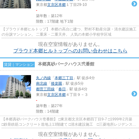
東京都
文京区
本郷
１丁目29-10
-
築年数：築12年
階数：17階建 地下1階
【プラウド本郷ヒルトップ】 本郷の高台に建つ、野村不動産分譲・清水建設施工
の分譲マンション。 二重床・二重天井。 人気の本郷小学校学区域
現在空室情報がありません。
プラウド本郷ヒルトップへのお問い合わせはこちら
本郷真砂パークハウス弐番館
賃貸｜マンション
丸ノ内線
「
本郷三丁目
」駅 徒歩4分
南北線
「
後楽園
」駅 徒歩5分
都営三田線
「
春日
」駅 徒歩4分
東京都
文京区
本郷
４丁目９－３
-
築年数：築27年
階数：14階建
【本郷真砂パークハウス壱番館】 □東京都文京区本郷四丁目9-7 □1999年2月築
□鉄骨鉄筋コンクリート造地上13階建て □清水建設施工 □三菱地所レジデンス旧
分譲 東京ドームシティ・...
現在空室情報がありません。