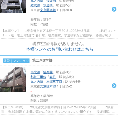
丸ノ内線
「
後楽園
」駅 徒歩4分
総武線
「
水道橋
」駅 徒歩5分
東京都
文京区
本郷
１丁目30-8
-
築年数：築3年
階数：7階建
【本郷ワン】 □東京都文京区本郷一丁目30-8 □2023年3月築 □鉄筋コンク
リート造 地上7階建て 春日駅、後楽園駅、水道橋駅など複数駅・路線が徒歩圏
内の立地に建つ賃貸マンシ...
現在空室情報がありません。
本郷ワンへのお問い合わせはこちら
第二MS本郷
賃貸｜マンション
南北線
「
後楽園
」駅 徒歩3分
都営三田線
「
春日
」駅 徒歩5分
丸ノ内線
「
本郷三丁目
」駅 徒歩8分
東京都
文京区
本郷
４丁目15-2
-
築年数：築20年
階数：3階建
【第二MS本郷】 □東京都文京区本郷四丁目15-2 □2005年12月築 □鉄骨
造 地上3階建て 本郷の高台に立地するマンションのご紹介です！ 後楽園駅、春
日駅、本郷三丁目駅等複数...