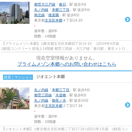
都営大江戸線
「
春日
」駅 徒歩3分
丸ノ内線
「
本郷三丁目
」駅 徒歩5分
南北線
「
後楽園
」駅 徒歩6分
東京都
文京区
本郷
４丁目14-10
-
築年数：築8年
階数：14階建
【プライムメゾン本郷】 □東京都文京区本郷四丁目14-10 □2018年4月築
□鉄筋コンクリート造地上14階建 都営三田線・大江戸線「春日駅」東京メトロ丸
の内線・南北線「後楽園駅...
現在空室情報がありません。
プライムメゾン本郷へのお問い合わせはこちら
ジオエント本郷
賃貸｜マンション
丸ノ内線
「
本郷三丁目
」駅 徒歩4分
都営三田線
「
水道橋
」駅 徒歩8分
丸ノ内線
「
御茶ノ水
」駅 徒歩10分
東京都
文京区
本郷
２丁目17-16
-
築年数：築5年
階数：10階建
【ジオエント本郷】 □東京都文京区本郷二丁目17-16 □2021年1月築 □鉄筋コン