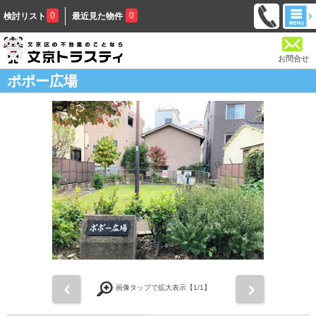
0
0
検討リスト
最近見た物件
お問合せ
ポポー広場
前
次
画像タップで拡大表示【
1
/1】