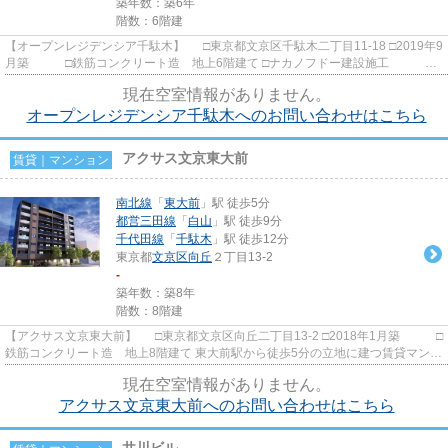
築年数：築6年
階数：6階建
【オープンレジデンシア千駄木】 □東京都文京区千駄木二丁目11-18 □2019年9
月築 □鉄筋コンクリート造 地上6階建て □ナカノフドー建設施工 □ｵ
ｰﾌﾟﾝﾊｳｽ･ﾃﾞｨﾍﾞﾛｯﾌﾟﾒﾝﾄ旧分...
現在空室情報がありません。
オープンレジデンシア千駄木へのお問い合わせはこちら
アクサス文京東大前
賃貸｜マンション
南北線
「
東大前
」駅 徒歩5分
都営三田線
「
白山
」駅 徒歩9分
千代田線
「
千駄木
」駅 徒歩12分
東京都
文京区
向丘
２丁目13-2
-
築年数：築8年
階数：8階建
【アクサス文京東大前】 □東京都文京区向丘二丁目13-2 □2018年1月築 □
鉄筋コンクリート造 地上8階建て 東大前駅から徒歩5分の立地に建つ賃貸マンシ
ョンのご紹介です！ 周...
現在空室情報がありません。
アクサス文京東大前へのお問い合わせはこちら
井川ビル