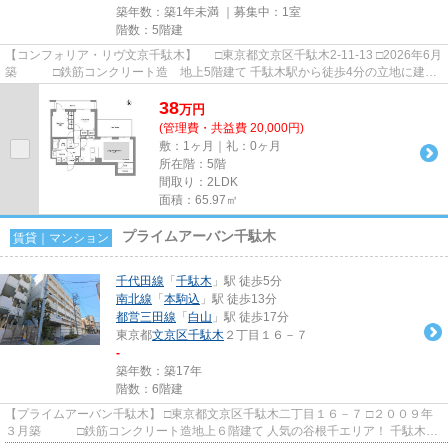
築年数：築1年未満 ｜募集中：
1室
階数：5階建
【コンフォリア・リヴ文京千駄木】 □東京都文京区千駄木2-11-13 □2026年6月
築 □鉄筋コンクリート造 地上5階建て 千駄木駅から徒歩4分の立地に建つ
賃貸マンションのご紹介で...
38
万
円
(管理費・共益費 20,000円)
敷：1ヶ月｜礼：0ヶ月
所在階：5階
間取り：2LDK
面積：65.97㎡
プライムアーバン千駄木
賃貸｜マンション
千代田線
「
千駄木
」駅 徒歩5分
南北線
「
本駒込
」駅 徒歩13分
都営三田線
「
白山
」駅 徒歩17分
東京都
文京区
千駄木
２丁目１６－７
-
築年数：築17年
階数：6階建
【プライムアーバン千駄木】 □東京都文京区千駄木二丁目１６－７ □２００９年
３月築 □鉄筋コンクリート造地上６階建て 人気の谷根千エリア！ 千駄木二
丁目の大通りから一本入...