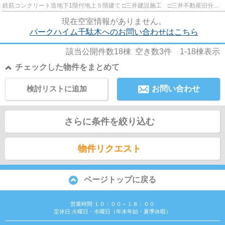
鉄筋コンクリート造地下1階付地上５階建て □三井建設施工 □三井不動産旧分譲
とても閑静な住宅街に建...
現在空室情報がありません。
パークハイム千駄木へのお問い合わせはこちら
該当公開件数
18
棟 空き数
3
件
1-18
棟表示
チェックした物件をまとめて
検討リストに追加
お問い合わせ
さらに条件を絞り込む
物件リクエスト
ページトップに戻る
営業時間:１０：００～１８：００
定休日:火曜日・水曜日（年末年始・夏季休暇）