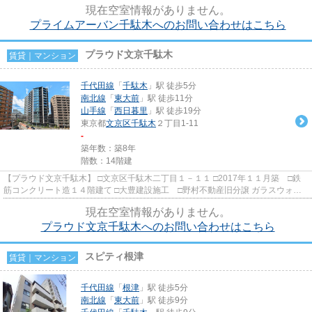
現在空室情報がありません。
プライムアーバン千駄木へのお問い合わせはこちら
プラウド文京千駄木
賃貸｜マンション
千代田線
「
千駄木
」駅 徒歩5分
南北線
「
東大前
」駅 徒歩11分
山手線
「
西日暮里
」駅 徒歩19分
東京都
文京区
千駄木
２丁目1-11
-
築年数：築8年
階数：14階建
【プラウド文京千駄木】 □文京区千駄木二丁目１－１１ □2017年１１月築 □鉄
筋コンクリート造１４階建て □大豊建設施工 □野村不動産旧分譲 ガラスウォー
ルが都会的でスタイリッシ...
現在空室情報がありません。
プラウド文京千駄木へのお問い合わせはこちら
スピティ根津
賃貸｜マンション
千代田線
「
根津
」駅 徒歩5分
南北線
「
東大前
」駅 徒歩9分