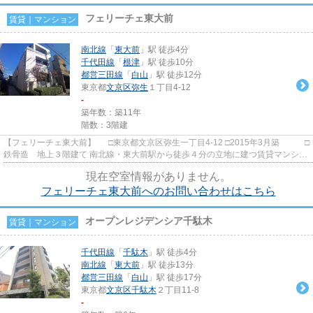
フェリーチェ東大前
賃貸｜マンション
南北線
「
東大前
」駅 徒歩4分
千代田線
「
根津
」駅 徒歩10分
都営三田線
「
白山
」駅 徒歩12分
東京都
文京区
弥生
１丁目4-12
-
築年数：築11年
階数：3階建
【フェリーチェ東大前】 □東京都文京区弥生一丁目4-12 □2015年3月築 □
鉄骨造 地上３階建て 南北線・東大前駅から徒歩４分の立地に建つ賃貸マンショ
ンのご紹介です！ 浴室...
現在空室情報がありません。
フェリーチェ東大前へのお問い合わせはこちら
オープンレジデンシア千駄木
賃貸｜マンション
千代田線
「
千駄木
」駅 徒歩4分
南北線
「
東大前
」駅 徒歩13分
都営三田線
「
白山
」駅 徒歩17分
東京都
文京区
千駄木
２丁目11-8
-