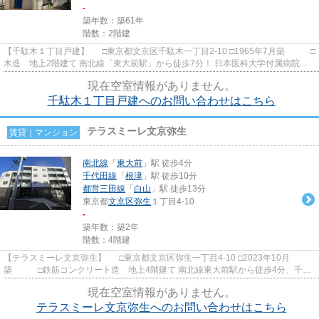
-
築年数：築61年
階数：2階建
【千駄木１丁目戸建】 □東京都文京区千駄木一丁目2-10 □1965年7月築 □
木造 地上2階建て 南北線「東大前駅」から徒歩7分！ 日本医科大学付属病院至
近の住宅地に佇むヴィン...
現在空室情報がありません。
千駄木１丁目戸建へのお問い合わせはこちら
テラスミーレ文京弥生
賃貸｜マンション
南北線
「
東大前
」駅 徒歩4分
千代田線
「
根津
」駅 徒歩10分
都営三田線
「
白山
」駅 徒歩13分
東京都
文京区
弥生
１丁目4-10
-
築年数：築2年
階数：4階建
【テラスミーレ文京弥生】 □東京都文京区弥生一丁目4-10 □2023年10月
築 □鉄筋コンクリート造 地上4階建て 南北線東大前駅から徒歩4分、千代
田線根津駅から徒歩10分の立地に...
現在空室情報がありません。
テラスミーレ文京弥生へのお問い合わせはこちら