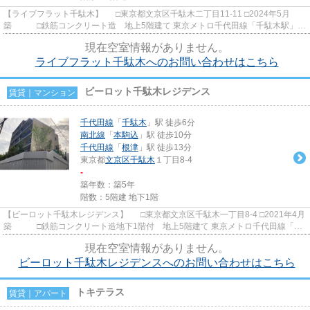
【ライブフラット千駄木】 □東京都文京区千駄木二丁目11-11 □2024年5月
築 □鉄筋コンクリート造 地上5階建て 東京メトロ千代田線「千駄木駅」か
ら徒歩4分の立地に建つ賃貸デ...
現在空室情報がありません。
ライブフラット千駄木へのお問い合わせはこちら
ビーロット千駄木レジデンス
賃貸｜マンション
千代田線
「
千駄木
」駅 徒歩6分
南北線
「
本駒込
」駅 徒歩10分
千代田線
「
根津
」駅 徒歩13分
東京都
文京区
千駄木
１丁目8-4
-
築年数：築5年
階数：5階建 地下1階
【ビーロット千駄木レジデンス】 □東京都文京区千駄木一丁目8-4 □2021年4月
築 □鉄筋コンクリート造地下1階付 地上5階建て 東京メトロ千代田線「千
駄木駅」から徒歩6分の立...
現在空室情報がありません。
ビーロット千駄木レジデンスへのお問い合わせはこちら
トキテラス
賃貸｜アパート