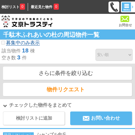
0
0
検討リスト
最近見た物件
お問合せ
千駄木ふれあいの杜の周辺物件一覧
募集中のみ表示
18
該当物件
棟
3
空き数
件
さらに条件を絞り込む
物件リクエスト
チェックした物件をまとめて
検討リストに追加
お問い合わせ
シャンブル向丘
賃貸｜マンション