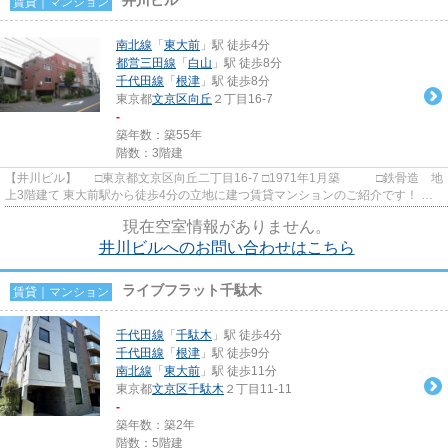
賃貸｜マンション
南北線
「
東大前
」駅 徒歩4分
都営三田線
「
白山
」駅 徒歩8分
千代田線
「
根津
」駅 徒歩8分
東京都
文京区
向丘
２丁目16-7
-
築年数：築55年
階数：3階建
【井川ビル】 □東京都文京区向丘二丁目16-7 □1971年1月築 □鉄骨造 地
上3階建て 東大前駅から徒歩4分の立地に建つ賃貸マンションのご紹介です！ 白
山駅と根津駅は徒歩8分と...
現在空室情報がありません。
井川ビルへのお問い合わせはこちら
ライブフラット千駄木
賃貸｜マンション
千代田線
「
千駄木
」駅 徒歩4分
千代田線
「
根津
」駅 徒歩9分
南北線
「
東大前
」駅 徒歩11分
東京都
文京区
千駄木
２丁目11-11
-
築年数：築2年
階数：5階建