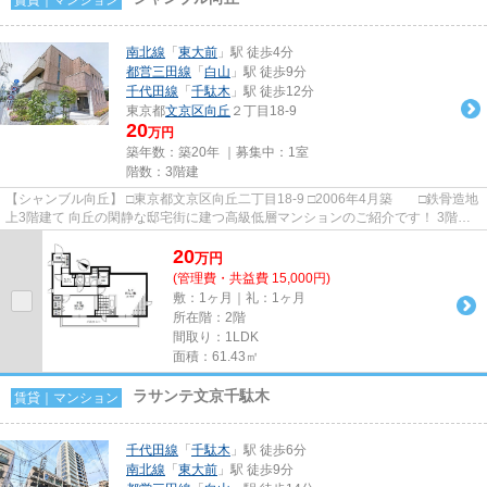
南北線
「
東大前
」駅 徒歩4分
都営三田線
「
白山
」駅 徒歩9分
千代田線
「
千駄木
」駅 徒歩12分
東京都
文京区
向丘
２丁目18-9
20
万円
築年数：築20年 ｜募集中：
1室
階数：3階建
【シャンブル向丘】 □東京都文京区向丘二丁目18-9 □2006年4月築 □鉄骨造地
上3階建て 向丘の閑静な邸宅街に建つ高級低層マンションのご紹介です！ 3階建
てですが、エレベーター...
20
万
円
(管理費・共益費 15,000円)
敷：1ヶ月｜礼：1ヶ月
所在階：2階
間取り：1LDK
面積：61.43㎡
ラサンテ文京千駄木
賃貸｜マンション
千代田線
「
千駄木
」駅 徒歩6分
南北線
「
東大前
」駅 徒歩9分