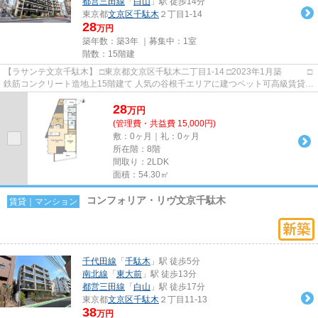
都営三田線
「
白山
」駅 徒歩14分
東京都
文京区
千駄木
２丁目1-14
28
万円
築年数：築3年 ｜募集中：
1室
階数：15階建
【ラサンテ文京千駄木】 □東京都文京区千駄木二丁目1-14 □2023年1月築 □
鉄筋コンクリート造地上15階建て 人気の谷根千エリアに建つペット可高級賃貸マ
ンションのご紹介です！ ...
28
万
円
(管理費・共益費 15,000円)
敷：0ヶ月｜礼：0ヶ月
所在階：8階
間取り：2LDK
面積：54.30㎡
コンフォリア・リヴ文京千駄木
賃貸｜マンション
千代田線
「
千駄木
」駅 徒歩5分
南北線
「
東大前
」駅 徒歩13分
都営三田線
「
白山
」駅 徒歩17分
東京都
文京区
千駄木
２丁目11-13
38
万円