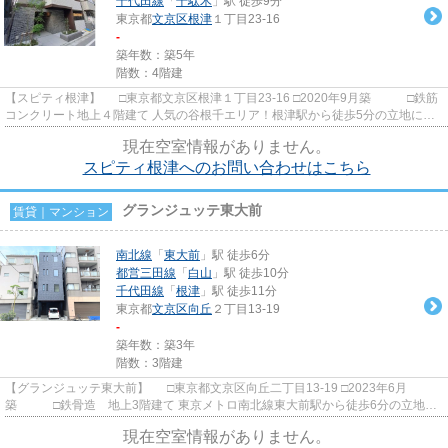
千代田線
「
千駄木
」駅 徒歩9分
東京都
文京区
根津
１丁目23-16
-
築年数：築5年
階数：4階建
【スピティ根津】 □東京都文京区根津１丁目23-16 □2020年9月築 □鉄筋
コンクリート地上４階建て 人気の谷根千エリア！根津駅から徒歩5分の立地に建
つ築浅の賃貸マンションの...
現在空室情報がありません。
スピティ根津へのお問い合わせはこちら
グランジュッテ東大前
賃貸｜マンション
南北線
「
東大前
」駅 徒歩6分
都営三田線
「
白山
」駅 徒歩10分
千代田線
「
根津
」駅 徒歩11分
東京都
文京区
向丘
２丁目13-19
-
築年数：築3年
階数：3階建
【グランジュッテ東大前】 □東京都文京区向丘二丁目13-19 □2023年6月
築 □鉄骨造 地上3階建て 東京メトロ南北線東大前駅から徒歩6分の立地に
建つ賃貸マンションのご紹介です...
現在空室情報がありません。