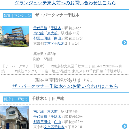
グランジュッテ東大前へのお問い合わせはこちら
ザ・パークマナー千駄木
賃貸｜マンション
千代田線
「
千駄木
」駅 徒歩4分
南北線
「
東大前
」駅 徒歩12分
都営三田線
「
白山
」駅 徒歩17分
東京都
文京区
千駄木
２丁目14
-
築年数：築3年
階数：5階建
【ザ・パークマナー千駄木】 □東京都文京区千駄木二丁目14-3 □2023年7月
築 □鉄筋コンクリート造 地上5階建て 東京メトロ千代田線「千駄木駅」か
ら徒歩4分の好立地に佇む賃...
現在空室情報がありません。
ザ・パークマナー千駄木へのお問い合わせはこちら
千駄木１丁目戸建
賃貸｜一戸建て
南北線
「
東大前
」駅 徒歩7分
千代田線
「
千駄木
」駅 徒歩10分
都営三田線
「
白山
」駅 徒歩11分
東京都
文京区
千駄木
１丁目2-10