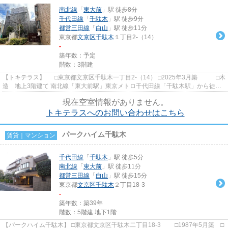
南北線
「
東大前
」駅 徒歩8分
千代田線
「
千駄木
」駅 徒歩9分
都営三田線
「
白山
」駅 徒歩11分
東京都
文京区
千駄木
１丁目2-（14）
-
築年数：予定
階数：3階建
【トキテラス】 □東京都文京区千駄木一丁目2-（14） □2025年3月築 □木
造 地上3階建て 南北線「東大前駅」東京メトロ千代田線「千駄木駅」から徒歩8
分の立地に建つ賃貸アパ...
現在空室情報がありません。
トキテラスへのお問い合わせはこちら
パークハイム千駄木
賃貸｜マンション
千代田線
「
千駄木
」駅 徒歩5分
南北線
「
東大前
」駅 徒歩11分
都営三田線
「
白山
」駅 徒歩15分
東京都
文京区
千駄木
２丁目18-3
-
築年数：築39年
階数：5階建 地下1階
【パークハイム千駄木】 □東京都文京区千駄木二丁目18-3 □1987年5月築 □