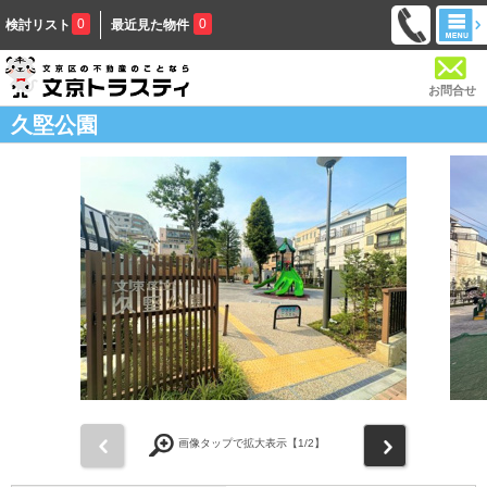
0
0
検討リスト
最近見た物件
お問合せ
久堅公園
前
次
画像タップで拡大表示【
1
/2】