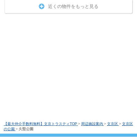
近くの物件をもっと見る
【最大仲介手数料無料】文京トラスティTOP
>
周辺施設案内
>
文京区
>
文京区
の公園
>
久堅公園