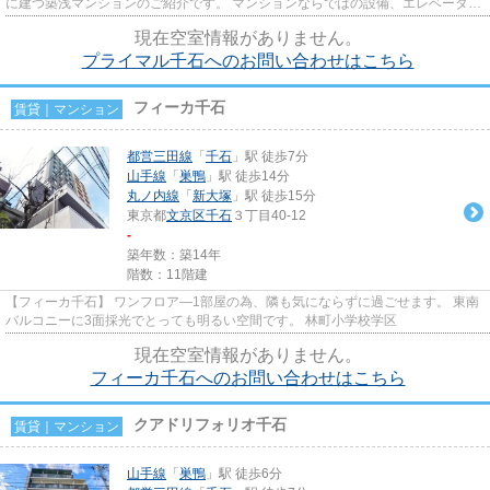
に建つ築浅マンションのご紹介です。 マンションならではの設備、エレベータ
ー・オートロック・宅配BOX・...
現在空室情報がありません。
プライマル千石へのお問い合わせはこちら
フィーカ千石
賃貸｜マンション
都営三田線
「
千石
」駅 徒歩7分
山手線
「
巣鴨
」駅 徒歩14分
丸ノ内線
「
新大塚
」駅 徒歩15分
東京都
文京区
千石
３丁目40-12
-
築年数：築14年
階数：11階建
【フィーカ千石】 ワンフロア―1部屋の為、隣も気にならずに過ごせます。 東南
バルコニーに3面採光でとっても明るい空間です。 林町小学校学区
現在空室情報がありません。
フィーカ千石へのお問い合わせはこちら
クアドリフォリオ千石
賃貸｜マンション
山手線
「
巣鴨
」駅 徒歩6分