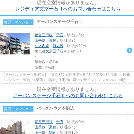
現在空室情報がありません。
レジディア文京千石Ⅱへのお問い合わせはこちら
アーバンステージ千石Ⅱ
賃貸｜マンション
都営三田線
「
千石
」駅 徒歩6分
山手線
「
巣鴨
」駅 徒歩9分
丸ノ内線
「
新大塚
」駅 徒歩12分
東京都
文京区
千石
４丁目5-21
-
築年数：築7年
階数：4階建
【アーバンステージ千石Ⅱ】 □東京都文京区千石4-5-21 □2018年11月築 □鉄筋
コンクリート造地上4階建て 閑静な住宅街に建つデザインマンションのご紹介で
す！ 周辺には高い建物も無...
現在空室情報がありません。
アーバンステージ千石Ⅱへのお問い合わせはこちら
パークハウス本駒込
賃貸｜マンション
都営三田線
「
千石
」駅 徒歩5分
山手線
「
巣鴨
」駅 徒歩6分
山手線
「
駒込
」駅 徒歩10分