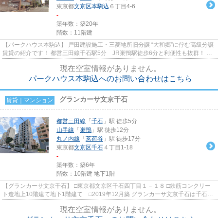
東京都
文京区
本駒込
６丁目4-6
-
築年数：築20年
階数：11階建
【パークハウス本駒込】 戸田建設施工・三菱地所旧分譲 “大和郷”に佇む高級分譲
賃貸の紹介です！ 都営三田線千石駅5分 JR巣鴨駅徒歩6分と利便性も抜群！ 駕
籠町小学校学区
現在空室情報がありません。
パークハウス本駒込へのお問い合わせはこちら
グランカーサ文京千石
賃貸｜マンション
都営三田線
「
千石
」駅 徒歩5分
山手線
「
巣鴨
」駅 徒歩12分
丸ノ内線
「
茗荷谷
」駅 徒歩17分
東京都
文京区
千石
４丁目1-18
-
築年数：築6年
階数：10階建 地下1階
【グランカーサ文京千石】 □東京都文京区千石四丁目１－１８ □鉄筋コンクリー
ト造地上10階建て地下1階建て □2019年12月築 グランカーサ文京千石は千石駅
徒歩5分に建つ高級賃貸マン...
現在空室情報がありません。