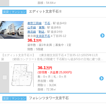
面積：54.64㎡
エディット文京千石Ⅱ
賃貸｜マンション
都営三田線
「
千石
」駅 徒歩4分
山手線
「
巣鴨
」駅 徒歩8分
南北線
「
駒込
」駅 徒歩14分
東京都
文京区
千石
４丁目35-12
36.1
万円
築年数：築1年未満 ｜募集中：
1室
階数：5階建
【エディット文京千石Ⅱ】 □東京都文京区千石４丁目35-12 □2025年11月
築 □鉄筋コンクリート造地上5階建て 千石駅から徒歩5分の立地に建つ賃貸
マンションのご紹介です！ 周辺...
36.1
万
円
(管理費・共益費 25,000円)
敷：0ヶ月｜礼：0ヶ月
所在階：4階
間取り：3LDK
面積：72.36㎡
フォレンツタワー文京千石
賃貸｜マンション