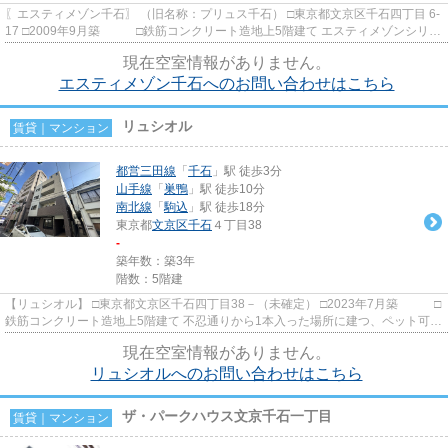
〖エスティメゾン千石〗 （旧名称：プリュス千石） □東京都文京区千石四丁目 6-
17 □2009年9月築 □鉄筋コンクリート造地上5階建て エスティメゾンシリー
ズは、積水ハウス・SI...
現在空室情報がありません。
エスティメゾン千石へのお問い合わせはこちら
リュシオル
賃貸｜マンション
都営三田線
「
千石
」駅 徒歩3分
山手線
「
巣鴨
」駅 徒歩10分
南北線
「
駒込
」駅 徒歩18分
東京都
文京区
千石
４丁目38
-
築年数：築3年
階数：5階建
【リュシオル】 □東京都文京区千石四丁目38－（未確定） □2023年7月築 □
鉄筋コンクリート造地上5階建て 不忍通りから1本入った場所に建つ、ペット可賃
貸マンションのご紹介で...
現在空室情報がありません。
リュシオルへのお問い合わせはこちら
ザ・パークハウス文京千石一丁目
賃貸｜マンション