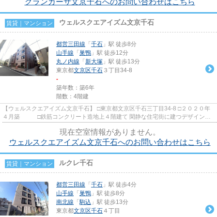
グランカーサ文京千石へのお問い合わせはこちら
ウェルスクエアイズム文京千石
賃貸｜マンション
都営三田線
「
千石
」駅 徒歩8分
山手線
「
巣鴨
」駅 徒歩12分
丸ノ内線
「
新大塚
」駅 徒歩13分
東京都
文京区
千石
３丁目34-8
-
築年数：築6年
階数：4階建
【ウェルスクエアイズム文京千石】 □東京都文京区千石三丁目34-8 □２０２０年
４月築 □鉄筋コンクリート造地上４階建て 閑静な住宅街に建つデザインマ
ンションのご紹介です！ ...
現在空室情報がありません。
ウェルスクエアイズム文京千石へのお問い合わせはこちら
ルクレ千石
賃貸｜マンション
都営三田線
「
千石
」駅 徒歩4分
山手線
「
巣鴨
」駅 徒歩8分
南北線
「
駒込
」駅 徒歩13分
東京都
文京区
千石
４丁目