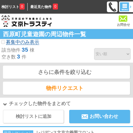
0
0
検討リスト
最近見た物件
お問合せ
西原町児童遊園の周辺物件一覧
募集中のみ表示
35
該当物件
棟
3
空き数
件
さらに条件を絞り込む
物件リクエスト
チェックした物件をまとめて
検討リストに追加
お問い合わせ
レジデンス文京六義園フロント
賃貸｜マンション