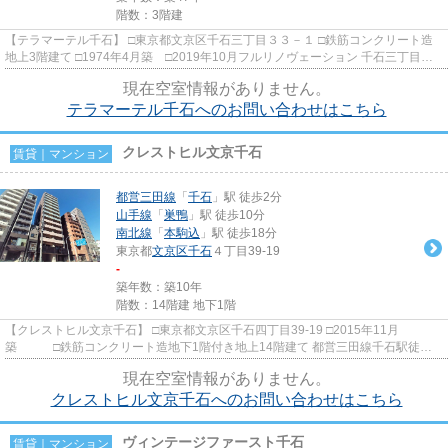
階数：3階建
【テラマーテル千石】 □東京都文京区千石三丁目３３－１ □鉄筋コンクリート造
地上3階建て □1974年4月築 □2019年10月フルリノヴェーション 千石三丁目の
とても閑静な住宅街に建つ...
現在空室情報がありません。
テラマーテル千石へのお問い合わせはこちら
クレストヒル文京千石
賃貸｜マンション
都営三田線
「
千石
」駅 徒歩2分
山手線
「
巣鴨
」駅 徒歩10分
南北線
「
本駒込
」駅 徒歩18分
東京都
文京区
千石
４丁目39-19
-
築年数：築10年
階数：14階建 地下1階
【クレストヒル文京千石】 □東京都文京区千石四丁目39-19 □2015年11月
築 □鉄筋コンクリート造地下1階付き地上14階建て 都営三田線千石駅徒歩2
分・JR山手線巣鴨駅徒歩10分と交...
現在空室情報がありません。
クレストヒル文京千石へのお問い合わせはこちら
ヴィンテージファースト千石
賃貸｜マンション