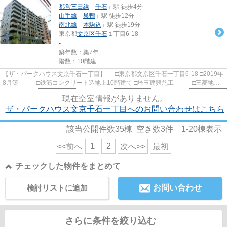
都営三田線
「
千石
」駅 徒歩4分
山手線
「
巣鴨
」駅 徒歩12分
南北線
「
本駒込
」駅 徒歩19分
東京都
文京区
千石
１丁目6-18
-
築年数：築7年
階数：10階建
【ザ・パークハウス文京千石一丁目】 □東京都文京区千石一丁目6-18 □2019年
8月築 □鉄筋コンクリート造地上10階建て □埼玉建興施工 □三菱地所
レジデンス旧分譲 都営三...
現在空室情報がありません。
ザ・パークハウス文京千石一丁目へのお問い合わせはこちら
該当公開件数
35
棟 空き数
3
件
1-20
棟表示
1
2
<<前へ
次へ>>
最初
チェックした物件をまとめて
検討リストに追加
お問い合わせ
さらに条件を絞り込む