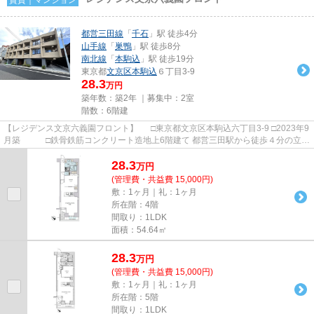
都営三田線
「
千石
」駅 徒歩4分
山手線
「
巣鴨
」駅 徒歩8分
南北線
「
本駒込
」駅 徒歩19分
東京都
文京区
本駒込
６丁目3-9
28.3
万円
築年数：築2年 ｜募集中：
2室
階数：6階建
【レジデンス文京六義園フロント】 □東京都文京区本駒込六丁目3-9 □2023年9
月築 □鉄骨鉄筋コンクリート造地上6階建て 都営三田駅から徒歩４分の立地
に建つ賃貸マンションの...
28.3
万
円
(管理費・共益費 15,000円)
敷：1ヶ月｜礼：1ヶ月
所在階：4階
間取り：1LDK
面積：54.64㎡
28.3
万
円
(管理費・共益費 15,000円)
敷：1ヶ月｜礼：1ヶ月
所在階：5階
間取り：1LDK