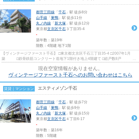
都営三田線
「
千石
」駅 徒歩8分
山手線
「
巣鴨
」駅 徒歩11分
丸ノ内線
「
新大塚
」駅 徒歩12分
東京都
文京区
千石
３丁目35-4
-
築年数：築19年
階数：4階建 地下1階
【ヴィンテージファースト千石】 □東京都文京区千石三丁目35-4 □2007年1月
築 □鉄骨鉄筋コンクリート造地下1階付き地上4階建て □総戸数8戸
□ビーシードアソシエイツ、五...
現在空室情報がありません。
ヴィンテージファースト千石へのお問い合わせはこちら
エスティメゾン千石
賃貸｜マンション
都営三田線
「
千石
」駅 徒歩7分
山手線
「
巣鴨
」駅 徒歩9分
丸ノ内線
「
新大塚
」駅 徒歩15分
東京都
文京区
千石
４丁目6-17
-
築年数：築16年
階数：5階建