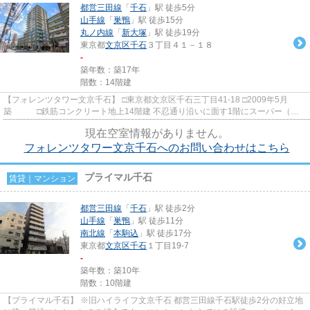
都営三田線
「
千石
」駅 徒歩5分
山手線
「
巣鴨
」駅 徒歩15分
丸ノ内線
「
新大塚
」駅 徒歩19分
東京都
文京区
千石
３丁目４１－１８
-
築年数：築17年
階数：14階建
【フォレンツタワー文京千石】 □東京都文京区千石三丁目41-18 □2009年5月
築 □鉄筋コンクリート地上14階建 不忍通り沿いに面す1階にスーパー（マ
ルエツプチ）があるマンション...
現在空室情報がありません。
フォレンツタワー文京千石へのお問い合わせはこちら
プライマル千石
賃貸｜マンション
都営三田線
「
千石
」駅 徒歩2分
山手線
「
巣鴨
」駅 徒歩11分
南北線
「
本駒込
」駅 徒歩17分
東京都
文京区
千石
１丁目19-7
-
築年数：築10年
階数：10階建
【プライマル千石】 ※旧ハイライフ文京千石 都営三田線千石駅徒歩2分の好立地