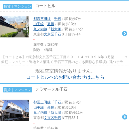
コートヒル
賃貸｜マンション
都営三田線
「
千石
」駅 徒歩7分
山手線
「
巣鴨
」駅 徒歩13分
丸ノ内線
「
新大塚
」駅 徒歩15分
東京都
文京区
千石
３丁目39-14
-
築年数：築30年
階数：4階建
【コートヒル】 □東京都文京区千石三丁目３９－１４ □１９９６年３月築 □
鉄筋コンクリート造地上３階建て 千石三丁目のとても閑静な住環境に建つテラス
ハウス型マンションのご...
現在空室情報がありません。
コートヒルへのお問い合わせはこちら
テラマーテル千石
賃貸｜マンション
都営三田線
「
千石
」駅 徒歩9分
山手線
「
巣鴨
」駅 徒歩10分
丸ノ内線
「
新大塚
」駅 徒歩11分
東京都
文京区
千石
３丁目33-1
-
築年数：築47年