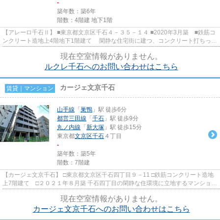
-
築年数：築6年
階数：4階建 地下1階
【アレーロ千石Ⅱ】 ■東京都文京区千石４－３５－１４ ■2020年3月築 ■鉄筋コ
ンクリート造地上4階地下1階建て 閑静な住宅街に建つ、コンクリート打ちっぱ
なしのデザイナーズマンシ...
現在空室情報がありません。
ルクレ千石へのお問い合わせはこちら
カージェ文京千石
賃貸｜マンション
山手線
「
巣鴨
」駅 徒歩6分
都営三田線
「
千石
」駅 徒歩9分
丸ノ内線
「
新大塚
」駅 徒歩15分
東京都
文京区
千石
４丁目
-
築年数：築5年
階数：7階建
【カージェ文京千石】 □東京都文京区千石四丁目９－11 □鉄筋コンクリート造地
上7階建て □２０２１年８月築 千石四丁目の閑静な住環境に立地するマンション
でございます。 山手線「...
現在空室情報がありません。
カージェ文京千石へのお問い合わせはこちら