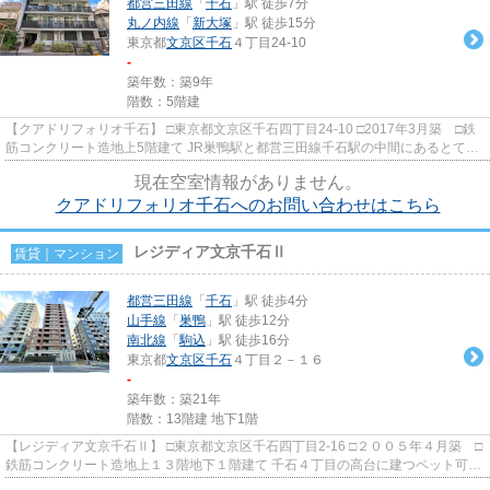
都営三田線
「
千石
」駅 徒歩7分
丸ノ内線
「
新大塚
」駅 徒歩15分
東京都
文京区
千石
４丁目24-10
-
築年数：築9年
階数：5階建
【クアドリフォリオ千石】 □東京都文京区千石四丁目24-10 □2017年3月築 □鉄
筋コンクリート造地上5階建て JR巣鴨駅と都営三田線千石駅の中間にあるとても
閑静な住環境に佇むペット...
現在空室情報がありません。
クアドリフォリオ千石へのお問い合わせはこちら
レジディア文京千石Ⅱ
賃貸｜マンション
都営三田線
「
千石
」駅 徒歩4分
山手線
「
巣鴨
」駅 徒歩12分
南北線
「
駒込
」駅 徒歩16分
東京都
文京区
千石
４丁目２－１６
-
築年数：築21年
階数：13階建 地下1階
【レジディア文京千石Ⅱ】 □東京都文京区千石四丁目2-16 □２００５年４月築 □
鉄筋コンクリート造地上１３階地下１階建て 千石４丁目の高台に建つペット可高
級賃貸マンションのご紹...