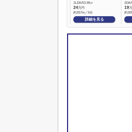
2LDK/53.98㎡
2DK/
24
19
万円
約357m／5分
約30
詳細を見る