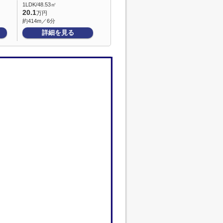
1LDK/48.53㎡
20.1
万円
約414m／6分
詳細を見る