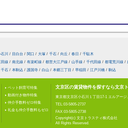
小石川
/
目白台
/
関口
/
大塚
/
千石
/
向丘
/
春日
/
千駄木
三田線
/
南北線
/
有楽町線
/
都営大江戸線
/
山手線
/
千代田線
/
都電荒川線
/
千石
/
本駒込
/
護国寺
/
白山
/
本郷三丁目
/
早稲田
/
江戸川橋
/
駒込
文京区の賃貸物件を探すなら文京
ペット飼育可特集
動画付き物件特集
東京都文京区小石川１丁目17-1 エルアー
仲介手数料ゼロ特集
TEL:03-5805-2737
礼金も仲介手数料もゼロ
FAX:03-5805-2738
Copyright(c) 文京トラスティ株式会社
All Rights Reserved.