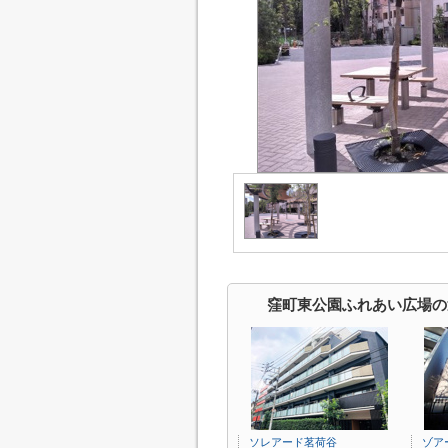
窪町東公園ふれあい広場の
ソレアード茗荷谷
ゾア