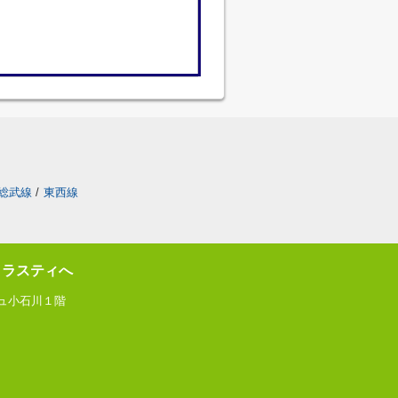
総武線
/
東西線
トラスティへ
ジュ小石川１階