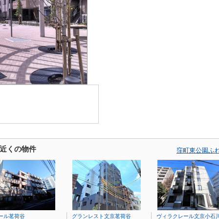
近くの物件
窪町東公園ふ
ール茗荷谷
グランレスト文京茗荷谷
ヴィラクレール文京小石