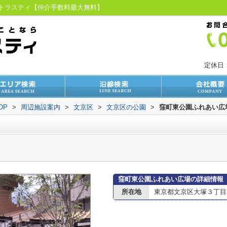
京トラスティ【仲介手数料最大無料】
定休日
OP
>
周辺施設案内
>
文京区
>
文京区の公園
>
窪町東公園ふれあい広
窪町東公園ふれあい広場の詳細情報
所在地
東京都文京区大塚３丁目