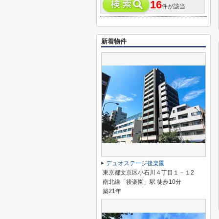
16
件が該当
新着物件
デュオステージ後楽園
東京都文京区小石川４丁目１－１2
南北線「後楽園」駅 徒歩10分
築21年