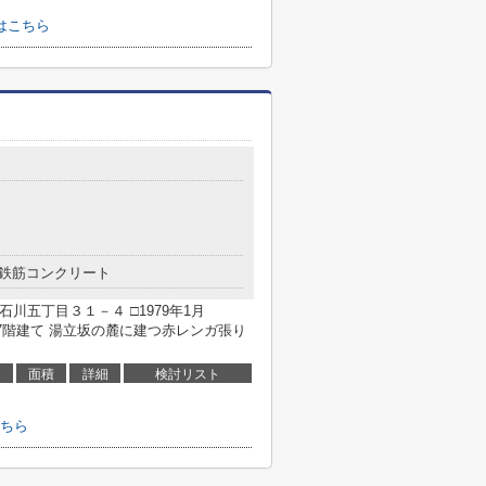
はこちら
鉄筋コンクリート
川五丁目３１－４ □1979年1月
階建て 湯立坂の麓に建つ赤レンガ張り
面積
詳細
検討リスト
ちら