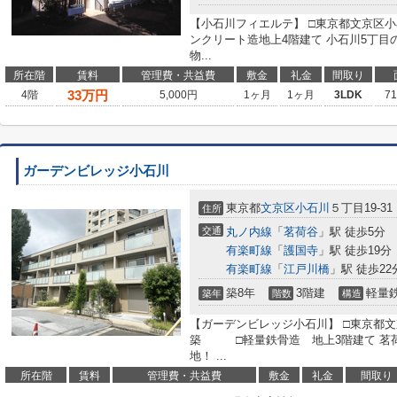
【小石川フィエルテ】 □東京都文京区小石川
ンクリート造地上4階建て 小石川5丁
物...
所在階
賃料
管理費・共益費
敷金
礼金
間取り
33
万円
4階
5,000円
1ヶ月
1ヶ月
3LDK
7
ガーデンビレッジ小石川
東京都
文京区
小石川
５丁目19-31
住所
交通
丸ノ内線
「
茗荷谷
」駅 徒歩5分
有楽町線
「
護国寺
」駅 徒歩19分
有楽町線
「
江戸川橋
」駅 徒歩22
築8年
3階建
軽量
築年
階数
構造
【ガーデンビレッジ小石川】 □東京都文京区
築 □軽量鉄骨造 地上3階建て 茗
地！ ...
所在階
賃料
管理費・共益費
敷金
礼金
間取り