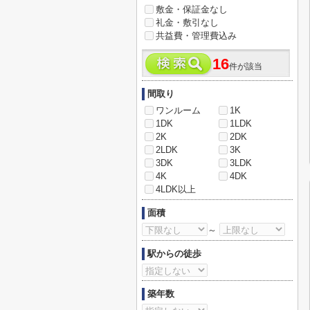
敷金・保証金なし
礼金・敷引なし
共益費・管理費込み
16
件が該当
間取り
ワンルーム
1K
1DK
1LDK
2K
2DK
2LDK
3K
3DK
3LDK
4K
4DK
4LDK以上
面積
～
駅からの徒歩
築年数