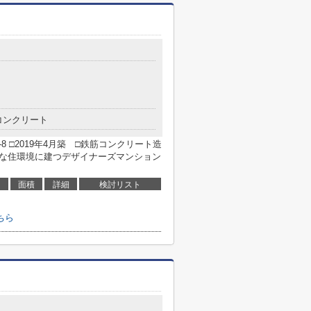
コンクリート
8 □2019年4月築 □鉄筋コンクリート造
静な住環境に建つデザイナーズマンション
面積
詳細
検討リスト
ちら