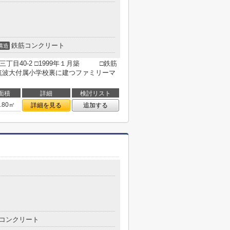
鉄筋コンクリート
構造
丁目40-2 □1999年１月築 □鉄筋
筑波大付属小学校裏に建つファミリーマ
面積
詳細
検討リスト
5.80㎡
詳細を見る
追加する
１
コンクリート