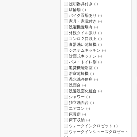
照明器具付き
(-)
駐輪場
(-)
バイク置場あり
(-)
家具・家電付き
(-)
洗濯機置場有
(-)
外観タイル張り
(-)
コンロ２口以上
(-)
食器洗い乾燥機
(-)
システムキッチン
(-)
対面式キッチン
(-)
バス・トイレ別
(-)
追焚機能浴室
(-)
浴室乾燥機
(-)
温水洗浄便座
(-)
洗面台
(-)
洗髪洗面化粧台
(-)
シャワー
(-)
独立洗面台
(-)
エアコン
(-)
床暖房
(-)
床下収納
(-)
ウォークインクロゼット
(-)
ウォークインシューズクロゼット