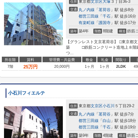
東京都
文京区
大塚
３丁目36-3
住所
交通
丸ノ内線
「
茗荷谷
」駅 徒歩8分
都営三田線
「
千石
」駅 徒歩16分
有楽町線
「
護国寺
」駅 徒歩17分
築4年
8階建
鉄筋
築年
階数
構造
【グランレスト文京茗荷谷】 □東京都文京
築 □鉄筋コンクリート造地上８階建
つ...
所在階
賃料
管理費・共益費
敷金
礼金
間取り
25
万円
7階
20,000円
1ヶ月
1ヶ月
2LDK
4
小石川フィエルテ
東京都
文京区
小石川
５丁目29-2
住所
交通
丸ノ内線
「
茗荷谷
」駅 徒歩7分
都営三田線
「
白山
」駅 徒歩18分
都営三田線
「
千石
」駅 徒歩19分
築9年
4階建
鉄筋
築年
階数
構造