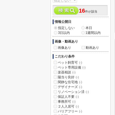
16
件が該当
情報公開日
指定しない
本日
3日以内
1週間以内
画像・動画あり
画像あり
動画あり
こだわり条件
ペット飼育可
(-)
ペット専用設備
(-)
楽器相談
(-)
陽当り良好
(-)
閑静な住宅地
(-)
デザイナーズ
(-)
リノベーション済
(-)
保証人不要
(-)
事務所可
(-)
２人入居可
(-)
バリアフリー
(-)