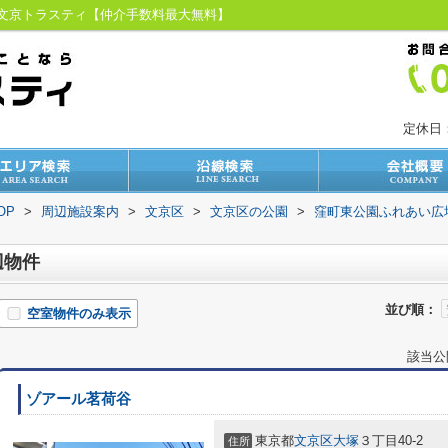
｜文京トラスティ【仲介手数料最大無料】
定休日
OP
>
周辺施設案内
>
文京区
>
文京区の公園
>
窪町東公園ふれあい広
辺物件
並び順：
空室物件のみ表示
該当公
ゾアール茗荷谷
東京都
文京区
大塚
３丁目40-2
住所