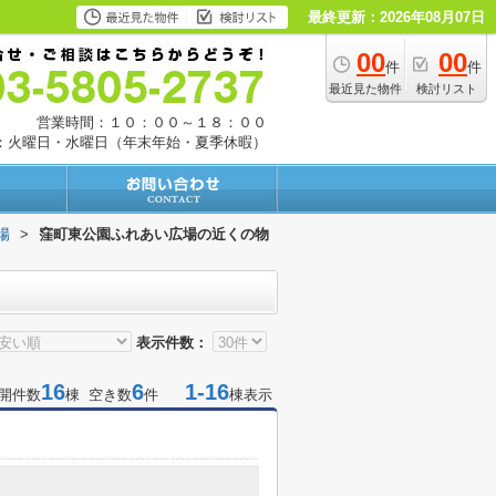
最終更新：2026年08月07日
00
00
件
件
最近見た物件
検討リスト
営業時間：１０：００～１８：００
：火曜日・水曜日（年末年始・夏季休暇）
場
>
窪町東公園ふれあい広場の近くの物
表示件数：
16
6
1-16
開件数
棟 空き数
件
棟表示