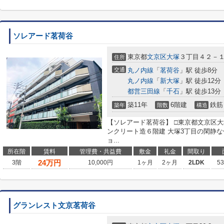
ソレアード茗荷谷
東京都
文京区
大塚
３丁目４２－
住所
交通
丸ノ内線
「
茗荷谷
」駅 徒歩8分
丸ノ内線
「
新大塚
」駅 徒歩12分
都営三田線
「
千石
」駅 徒歩13分
築11年
6階建
鉄筋
築年
階数
構造
【ソレアード茗荷谷】 □東京都文京区大塚3
ンクリート造６階建 大塚3丁目の閑静
ョ...
所在階
賃料
管理費・共益費
敷金
礼金
間取り
24
万円
3階
10,000円
1ヶ月
2ヶ月
2LDK
5
グランレスト文京茗荷谷