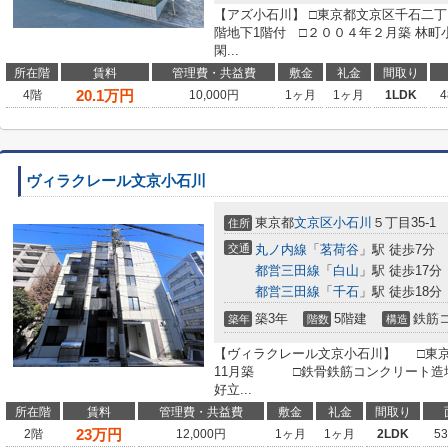
【アズ小石川】 □東京都文京区千石二丁
階地下1階付 □２００４年２月築 林町
閑...
所在階
賃料
管理費・共益費
敷金
礼金
間取り
20.1
万円
4階
10,000円
1ヶ月
1ヶ月
1LDK
4
ヴィラクレール文京小石川
東京都
文京区
小石川
５丁目35-1
住所
交通
丸ノ内線
「
茗荷谷
」駅 徒歩7分
都営三田線
「
白山
」駅 徒歩17分
都営三田線
「
千石
」駅 徒歩18分
築3年
5階建
鉄筋
築年
階数
構造
【ヴィラクレール文京小石川】 □東京都
11月築 □鉄骨鉄筋コンクリート造地
好立...
所在階
賃料
管理費・共益費
敷金
礼金
間取り
23
万円
2階
12,000円
1ヶ月
1ヶ月
2LDK
5