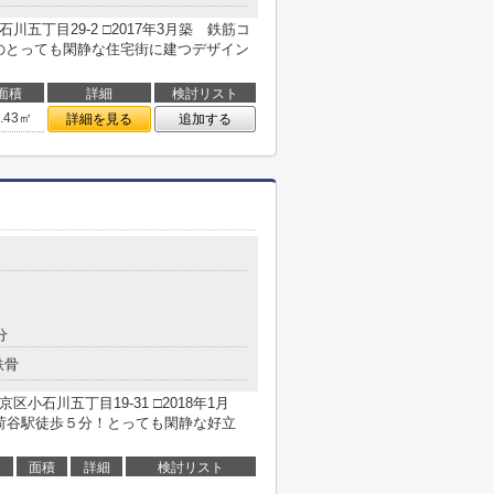
五丁目29-2 □2017年3月築 鉄筋コ
目のとっても閑静な住宅街に建つデザイン
面積
詳細
検討リスト
1.43㎡
詳細を見る
追加する
分
鉄骨
小石川五丁目19-31 □2018年1月
荷谷駅徒歩５分！とっても閑静な好立
面積
詳細
検討リスト