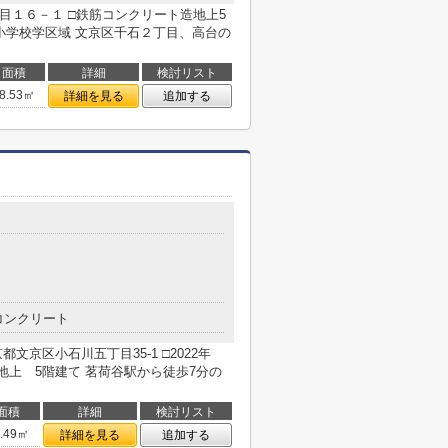
目１６－１ □鉄筋コンクリート造地上5
小学校学区域 文京区千石２丁目、高台の
面積
詳細
検討リスト
8.53㎡
詳細を見る
追加する
コンクリート
文京区小石川五丁目35-1 □2022年
上 5階建て 茗荷谷駅から徒歩7分の
面積
詳細
検討リスト
3.49㎡
詳細を見る
追加する