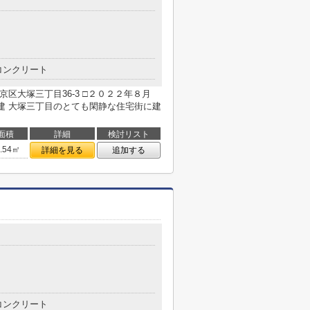
コンクリート
区大塚三丁目36-3 □２０２２年８月
 大塚三丁目のとても閑静な住宅街に建
面積
詳細
検討リスト
9.54㎡
詳細を見る
追加する
コンクリート