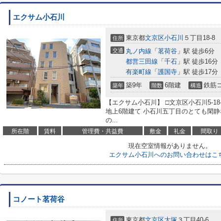
エクサム小石川
東京都
文京区
小石川
５丁目18-8
住所
交通
丸ノ内線
「
茗荷谷
」駅 徒歩6分
都営三田線
「
千石
」駅 徒歩16分
有楽町線
「
護国寺
」駅 徒歩17分
築9年
6階建
鉄筋
築年
階数
構造
【エクサム小石川】 □文京区小石川5-18-
地上6階建て 小石川五丁目のとても閑
の...
所在階
賃料
管理費・共益費
敷金
礼金
間取り
現在空室情報がありません。
エクサム小石川へのお問い合わせはこ
コノート茗荷谷
東京都
文京区
大塚
３丁目40-6
住所