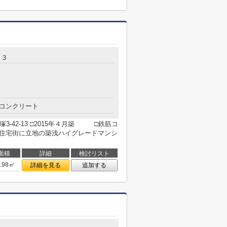
１３
コンクリート
-42-13 □2015年４月築 □鉄筋コ
な住宅街に立地の築浅ハイグレードマンシ
面積
詳細
検討リスト
3.98㎡
詳細を見る
追加する