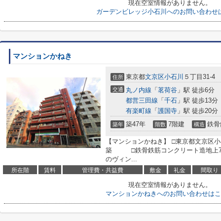
現在空室情報がありません。
ガーデンビレッジ小石川へのお問い合わせ
マンションかねき
東京都
文京区
小石川
５丁目31-4
住所
交通
丸ノ内線
「
茗荷谷
」駅 徒歩6分
都営三田線
「
千石
」駅 徒歩13分
有楽町線
「
護国寺
」駅 徒歩20分
築47年
7階建
鉄骨
築年
階数
構造
【マンションかねき】 □東京都文京区小石
築 □鉄骨鉄筋コンクリート造地上7
のヴィン...
所在階
賃料
管理費・共益費
敷金
礼金
間取り
現在空室情報がありません。
マンションかねきへのお問い合わせはこ