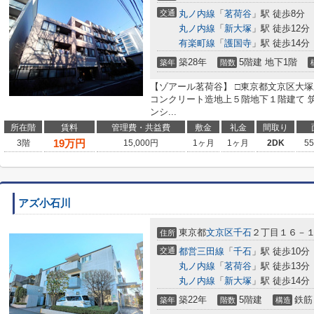
交通
丸ノ内線
「
茗荷谷
」駅 徒歩8分
丸ノ内線
「
新大塚
」駅 徒歩12分
有楽町線
「
護国寺
」駅 徒歩14分
築28年
5階建 地下1階
築年
階数
【ゾアール茗荷谷】 □東京都文京区大塚三
コンクリート造地上５階地下１階建て 
ンシ...
所在階
賃料
管理費・共益費
敷金
礼金
間取り
19
万円
3階
15,000円
1ヶ月
1ヶ月
2DK
5
アズ小石川
東京都
文京区
千石
２丁目１６－
住所
交通
都営三田線
「
千石
」駅 徒歩10分
丸ノ内線
「
茗荷谷
」駅 徒歩13分
丸ノ内線
「
新大塚
」駅 徒歩14分
築22年
5階建
鉄筋
築年
階数
構造