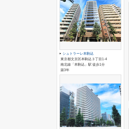
シュトラーレ本駒込
東京都文京区本駒込３丁目1-4
南北線「本駒込」駅 徒歩1分
築3年