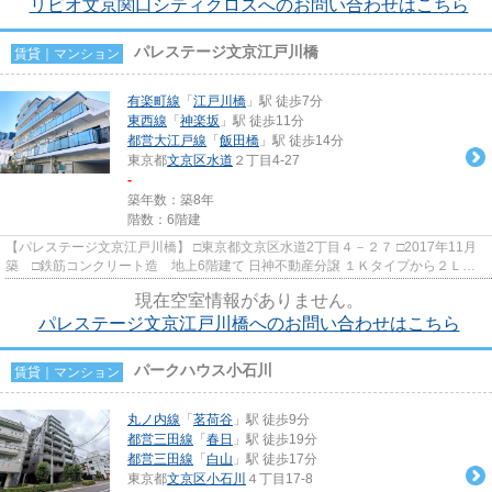
リビオ文京関口シティクロスへのお問い合わせはこちら
パレステージ文京江戸川橋
賃貸｜マンション
有楽町線
「
江戸川橋
」駅 徒歩7分
東西線
「
神楽坂
」駅 徒歩11分
都営大江戸線
「
飯田橋
」駅 徒歩14分
東京都
文京区
水道
２丁目4-27
-
築年数：築8年
階数：6階建
【パレステージ文京江戸川橋】 □東京都文京区水道2丁目４－２７ □2017年11月
築 □鉄筋コンクリート造 地上6階建て 日神不動産分譲 １Ｋタイプから２ＬＤ
Ｋタイプまでの総戸数57戸6...
現在空室情報がありません。
パレステージ文京江戸川橋へのお問い合わせはこちら
パークハウス小石川
賃貸｜マンション
丸ノ内線
「
茗荷谷
」駅 徒歩9分
都営三田線
「
春日
」駅 徒歩19分
都営三田線
「
白山
」駅 徒歩17分
東京都
文京区
小石川
４丁目17-8