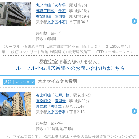
丸ノ内線
「
茗荷谷
」駅 徒歩7分
都営三田線
「
千石
」駅 徒歩16分
有楽町線
「
護国寺
」駅 徒歩19分
東京都
文京区
小石川
５丁目34-2
-
築年数：築21年
階数：6階建
【ルーブル小石川弐番館】 □東京都文京区小石川五丁目３４－２ □2005年4月
築 □鉄筋コンクリート造地上6階建て □北野建設施工 □TFDコーポレーション旧
分譲 閑静な住宅街に建つ分...
現在空室情報がありません。
ルーブル小石川弐番館へのお問い合わせはこちら
ネオマイム文京音羽
賃貸｜マンション
有楽町線
「
江戸川橋
」駅 徒歩2分
有楽町線
「
護国寺
」駅 徒歩11分
東西線
「
神楽坂
」駅 徒歩14分
東京都
文京区
音羽
１丁目2-18
-
築年数：築22年
階数：14階建 地下1階
『ネオマイム文京音羽』 松尾工務店施工・分譲の高級分譲賃貸マンションンのご