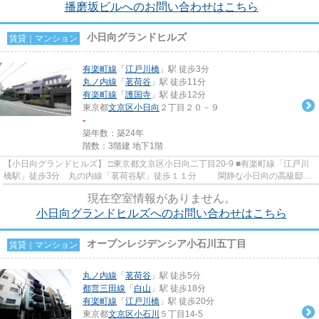
播磨坂ビルへのお問い合わせはこちら
小日向グランドヒルズ
賃貸｜マンション
有楽町線
「
江戸川橋
」駅 徒歩3分
丸ノ内線
「
茗荷谷
」駅 徒歩11分
有楽町線
「
護国寺
」駅 徒歩12分
東京都
文京区
小日向
２丁目２０－９
-
築年数：築24年
階数：3階建 地下1階
【小日向グランドヒルズ】 □東京都文京区小日向二丁目20-9 ■有楽町線「江戸川
橋駅」徒歩3分 丸の内線「茗荷谷駅」徒歩１１分 閑静な小日向の高級邸宅
街に佇む重厚感漂う低層賃...
現在空室情報がありません。
小日向グランドヒルズへのお問い合わせはこちら
オープンレジデンシア小石川五丁目
賃貸｜マンション
丸ノ内線
「
茗荷谷
」駅 徒歩5分
都営三田線
「
白山
」駅 徒歩18分
有楽町線
「
江戸川橋
」駅 徒歩20分
東京都
文京区
小石川
５丁目14-5