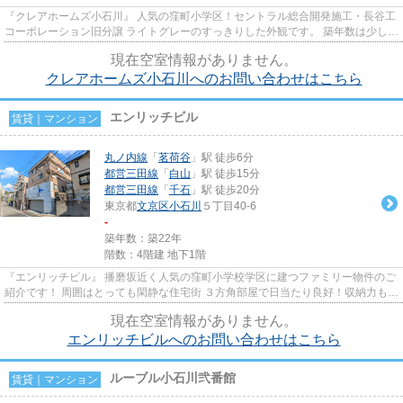
『クレアホームズ小石川』 人気の窪町小学区！セントラル総合開発施工・長谷工
コーポレーション旧分譲 ライトグレーのすっきりした外観です。 築年数は少し経
ちますが、管理体制も良く...
現在空室情報がありません。
クレアホームズ小石川へのお問い合わせはこちら
エンリッチビル
賃貸｜マンション
丸ノ内線
「
茗荷谷
」駅 徒歩6分
都営三田線
「
白山
」駅 徒歩15分
都営三田線
「
千石
」駅 徒歩20分
東京都
文京区
小石川
５丁目40-6
-
築年数：築22年
階数：4階建 地下1階
『エンリッチビル』 播磨坂近く人気の窪町小学校学区に建つファミリー物件のご
紹介です！ 周囲はとっても閑静な住宅街 ３方角部屋で日当たり良好！収納力も豊
富です。 広いお部屋をお...
現在空室情報がありません。
エンリッチビルへのお問い合わせはこちら
ルーブル小石川弐番館
賃貸｜マンション