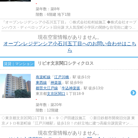
-
築年数：築8年
階数：6階建 地下1階
『オープンレジデンシア小石川五丁目』 ◇株式会社松村組施工 ◆株式会社オープ
ンハウス・ディベロップメント旧分譲 大人気窪町小学区の閑静な住宅街に建つ分
譲賃貸マンションのご紹介で...
現在空室情報がありません。
オープンレジデンシア小石川五丁目へのお問い合わせはこち
ら
リビオ文京関口シティクロス
賃貸｜マンション
有楽町線
「
江戸川橋
」駅 徒歩1分
東西線
「
神楽坂
」駅 徒歩9分
都営大江戸線
「
牛込神楽坂
」駅 徒歩13分
東京都
文京区
関口
１丁目18-9
-
築年数：築20年
階数：12階建
◇東京都文京区関口1丁目１８－９ ◇戸田建設施工 ◇新日鉄都市開発旧分譲 東
京メトロ有楽町線「江戸川橋駅」徒歩1分！の好立地に建つ高級分譲賃貸マンシ
ョン！ 人気の神楽坂も徒歩圏...
現在空室情報がありません。