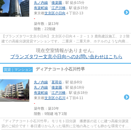
丸ノ内線
「
後楽園
」駅 徒歩15分
有楽町線
「
江戸川橋
」駅 徒歩15分
東京都
文京区
小日向
４丁目2-13
-
築年数：築13年
階数：22階建
【ブランズタワー文京小日向】 文京区小日向４－２－１３ 鹿島建設施工、２２階
建ての高級分譲賃貸マンションです。 二重床・二重天井、ホテルのような内廊
下、各フロアにゴミ保管庫が...
現在空室情報がありません。
ブランズタワー文京小日向へのお問い合わせはこちら
ディアナコート小石川竹早
賃貸｜マンション
丸ノ内線
「
茗荷谷
」駅 徒歩8分
丸ノ内線
「
後楽園
」駅 徒歩18分
有楽町線
「
江戸川橋
」駅 徒歩18分
東京都
文京区
小石川
４丁目4-11
-
築年数：築10年
階数：9階建 地下1階
『ディアナコート小石川竹早』 モリモト旧分譲 播磨坂の近くに建つ高級分譲賃
貸のご紹介です！ 春日通りから入った場所に立地の為とっても静かな環境です。
物件の直ぐ近くには、スー...