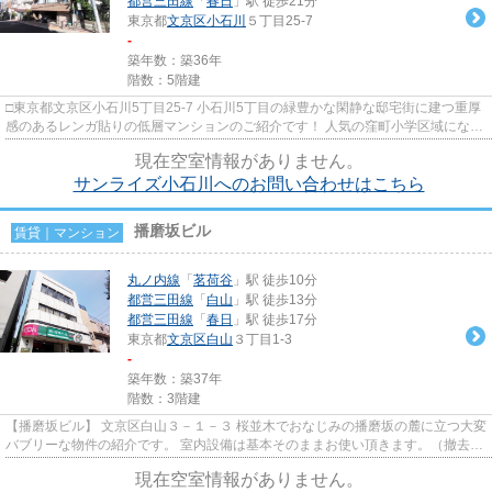
都営三田線
「
春日
」駅 徒歩21分
東京都
文京区
小石川
５丁目25-7
-
築年数：築36年
階数：5階建
□東京都文京区小石川5丁目25-7 小石川5丁目の緑豊かな閑静な邸宅街に建つ重厚
感のあるレンガ貼りの低層マンションのご紹介です！ 人気の窪町小学区域になり
ますが、近隣には筑波大付属...
現在空室情報がありません。
サンライズ小石川へのお問い合わせはこちら
播磨坂ビル
賃貸｜マンション
丸ノ内線
「
茗荷谷
」駅 徒歩10分
都営三田線
「
白山
」駅 徒歩13分
都営三田線
「
春日
」駅 徒歩17分
東京都
文京区
白山
３丁目1-3
-
築年数：築37年
階数：3階建
【播磨坂ビル】 文京区白山３－１－３ 桜並木でおなじみの播磨坂の麓に立つ大変
バブリーな物件の紹介です。 室内設備は基本そのままお使い頂きます。（撤去は
相談可・全て揃っているの...
現在空室情報がありません。