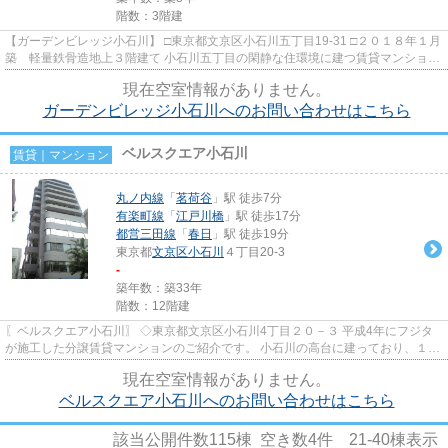
階数：3階建
【ガーデンビレッジ小石川】 □東京都文京区小石川五丁目19-31 □２０１８年１月
築 軽量鉄骨造地上３階建て 小石川五丁目の閑静な住環境に建つ賃貸マンション
のご紹介です！ 近くに...
現在空室情報がありません。
ガーデンビレッジ小石川へのお問い合わせはこちら
ベルスクエア小石川
賃貸｜マンション
丸ノ内線
「
茗荷谷
」駅 徒歩7分
有楽町線
「
江戸川橋
」駅 徒歩17分
都営三田線
「
春日
」駅 徒歩19分
東京都
文京区
小石川
４丁目20-3
-
築年数：築33年
階数：12階建
〖ベルスクエア小石川〗 ◇東京都文京区小石川4丁目２０－３ 平成4年にフジタ
が施工した分譲賃貸マンションのご紹介です。 小石川の高台に建っており、１Ｆ
にはりそな銀行、物件のすぐ...
現在空室情報がありません。
ベルスクエア小石川へのお問い合わせはこちら
該当公開件数
115
棟 空き数
4
件
21-40
棟表示