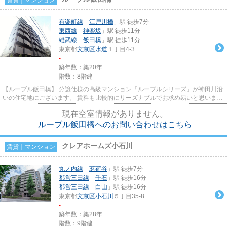
有楽町線
「
江戸川橋
」駅 徒歩7分
東西線
「
神楽坂
」駅 徒歩11分
総武線
「
飯田橋
」駅 徒歩11分
東京都
文京区
水道
１丁目4-3
-
築年数：築20年
階数：8階建
【ルーブル飯田橋】 分譲仕様の高級マンション「ルーブルシリーズ」が神田川沿
いの住宅地にございます。 賃料も比較的にリーズナブルでお求め易いと思いま
す！ 極力無駄を無くしている...
現在空室情報がありません。
ルーブル飯田橋へのお問い合わせはこちら
クレアホームズ小石川
賃貸｜マンション
丸ノ内線
「
茗荷谷
」駅 徒歩7分
都営三田線
「
千石
」駅 徒歩16分
都営三田線
「
白山
」駅 徒歩16分
東京都
文京区
小石川
５丁目35-8
-
築年数：築28年
階数：9階建