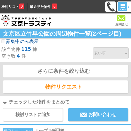
0
0
検討リスト
最近見た物件
お問合せ
文京区立竹早公園の周辺物件一覧(2ページ目)
募集中のみ表示
115
該当物件
棟
4
空き数
件
さらに条件を絞り込む
物件リクエスト
チェックした物件をまとめて
検討リストに追加
お問い合わせ
ルーブル飯田橋
賃貸｜マンション