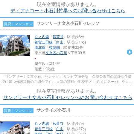
現在空室情報がありません。
ディアナコート小石川竹早へのお問い合わせはこちら
サンアリーナ文京小石川セレッソ
賃貸｜マンション
丸ノ内線
「
茗荷谷
」駅 徒歩8分
都営三田線
「
白山
」駅 徒歩16分
南北線
「
後楽園
」駅 徒歩22分
東京都
文京区
小石川
５丁目39-5
-
築年数：築14年
階数：9階建
『サンアリーナ文京小石川セレッソ』 サンピア旧分譲 久堅公園前の閑静な住環
境に建つ分譲賃貸のご紹介です。 人気の窪町小学校学区！ 近くにスーパ―やコン
ビニも有り利便性も◎
現在空室情報がありません。
サンアリーナ文京小石川セレッソへのお問い合わせはこちら
サンライズ小石川
賃貸｜マンション
丸ノ内線
「
茗荷谷
」駅 徒歩7分
都営三田線
「
白山
」駅 徒歩17分