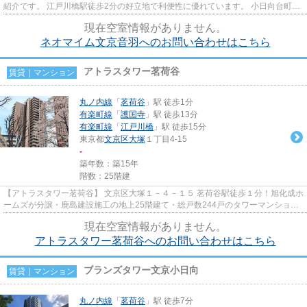
紹介です。 江戸川橋駅徒歩2分の好立地で利便性に優れています。 小日向台町小
学校学区域
現在空室情報がありません。
ネオマイム文京音羽へのお問い合わせはこちら
アトラスタワー茗荷谷
賃貸｜マンション
丸ノ内線
「
茗荷谷
」駅 徒歩1分
有楽町線
「
護国寺
」駅 徒歩13分
有楽町線
「
江戸川橋
」駅 徒歩15分
東京都
文京区
大塚
１丁目4-15
-
築年数：築15年
階数：25階建
【アトラスタワー茗荷谷】 文京区大塚１－４－１５ 茗荷谷駅徒歩１分！旭化成ホ
ームズが分譲・鹿島建設施工の地上25階建て・総戸数244戸のタワーマンション
です。 車寄せスペース・コ...
現在空室情報がありません。
アトラスタワー茗荷谷へのお問い合わせはこちら
ブランズタワー文京小日向
賃貸｜マンション
丸ノ内線
「
茗荷谷
」駅 徒歩7分