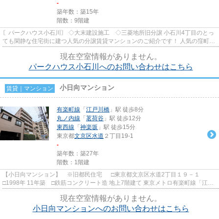
-
築年数：築15年
階数：9階建
〘パークハウス小石川〙 ◇大末建設施工 ◇三菱地所旧分譲 小石川4丁目のとっ
ても閑静な住宅街に建つ人気の分譲賃貸マンションのご紹介です！ 人気の窪町小
学校学区！ 近くには桜並...
現在空室情報がありません。
パークハウス小石川へのお問い合わせはこちら
小日向マンション
賃貸｜マンション
有楽町線
「
江戸川橋
」駅 徒歩8分
丸ノ内線
「
茗荷谷
」駅 徒歩12分
東西線
「
神楽坂
」駅 徒歩15分
東京都
文京区
水道
２丁目19-1
-
築年数：築27年
階数：1階建
【小日向マンション】 ※旧都民住宅 □東京都文京区水道2丁目１９－１
□1998年 11年築 □鉄筋コンクリート造 地上7階建て 東京メトロ有楽町線「江戸
川橋駅」徒歩8分 物件のすぐ近...
現在空室情報がありません。
小日向マンションへのお問い合わせはこちら