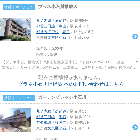
プラネ小石川播磨坂
賃貸｜マンション
丸ノ内線
「
茗荷谷
」駅 徒歩8分
都営三田線
「
白山
」駅 徒歩16分
都営大江戸線
「
春日
」駅 徒歩16分
東京都
文京区
小石川
４丁目17-5
-
築年数：築22年
階数：5階建
【プラネ小石川播磨坂】 □東京都文京区小石川4丁目17-5 □2003年11月築 □
鉄筋コンクリート造地上5階建 □塩浜工業施工 □新星和不動産旧分譲 桜並木がと
ても綺麗な播磨坂のすぐ...
現在空室情報がありません。
プラネ小石川播磨坂 へのお問い合わせはこちら
ガーデンビレッジ小石川
賃貸｜マンション
丸ノ内線
「
茗荷谷
」駅 徒歩5分
都営三田線
「
千石
」駅 徒歩19分
有楽町線
「
護国寺
」駅 徒歩19分
東京都
文京区
小石川
５丁目19-31
-
築年数：築8年