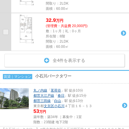
間取り：2LDK
面積：60.00㎡
32.9
万
円
(管理費・共益費 20,000円)
敷：1ヶ月｜礼：0ヶ月
所在階：8階
間取り：2LDK
面積：60.00㎡
全4件を表示する
小石川パークタワー
賃貸｜マンション
丸ノ内線
「
茗荷谷
」駅 徒歩10分
都営大江戸線
「
春日
」駅 徒歩15分
都営三田線
「
白山
」駅 徒歩13分
東京都
文京区
小石川
４丁目１６－１３
53
万円
築年数：築34年 ｜募集中：
1室
階数：23階建 地下2階