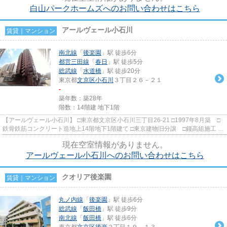
白山パークホームズへのお問い合わせはこちら
アールヴェール小石川
賃貸｜マンション
南北線
「
後楽園
」駅 徒歩6分
都営三田線
「
春日
」駅 徒歩5分
総武線
「
水道橋
」駅 徒歩20分
東京都
文京区
小石川
３丁目２６－２１
-
築年数：築28年
階数：14階建 地下1階
【アールヴェール小石川】 □東京都文京区小石川三丁目26-21 □1997年8月築 □
鉄骨鉄筋コンクリート造地上14階地下1階建て □東京建物旧分譲 □錢高組施工 小
石川三丁目のとても利便...
現在空室情報がありません。
アールヴェール小石川へのお問い合わせはこちら
クオリア後楽園
賃貸｜マンション
丸ノ内線
「
後楽園
」駅 徒歩6分
総武線
「
飯田橋
」駅 徒歩9分
南北線
「
飯田橋
」駅 徒歩6分
東京都
文京区
後楽
２丁目１９－１３