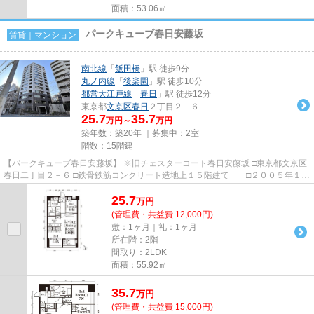
面積：53.06㎡
パークキューブ春日安藤坂
賃貸｜マンション
南北線
「
飯田橋
」駅 徒歩9分
丸ノ内線
「
後楽園
」駅 徒歩10分
都営大江戸線
「
春日
」駅 徒歩12分
東京都
文京区
春日
２丁目２－６
25.7
35.7
万円～
万円
築年数：築20年 ｜募集中：
2室
階数：15階建
【パークキューブ春日安藤坂】 ※旧チェスターコート春日安藤坂 □東京都文京区
春日二丁目２－６ □鉄骨鉄筋コンクリート造地上１５階建て □２００５年１０
月築 春日二丁目の高台に...
25.7
万
円
(管理費・共益費 12,000円)
敷：1ヶ月｜礼：1ヶ月
所在階：2階
間取り：2LDK
面積：55.92㎡
35.7
万
円
(管理費・共益費 15,000円)