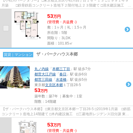
【小石川パークタワー】 □東京都文京区小石川四丁目１６－１３ □１９９１年９
月築 □鉄骨鉄筋コンクリート造地下２階付地上２３階建て □清水建設施工
□三井不動産旧分譲 桜の...
53
万
円
(管理費・共益費 -)
敷：1ヶ月｜礼：1.5ヶ月
所在階：5階
間取り：3LDK
面積：101.85㎡
ザ・パークハウス本郷
賃貸｜マンション
丸ノ内線
「
本郷三丁目
」駅 徒歩7分
都営大江戸線
「
春日
」駅 徒歩6分
都営三田線
「
水道橋
」駅 徒歩5分
東京都
文京区
本郷
１丁目28-5
53
万円
築年数：築7年 ｜募集中：
1室
階数：14階建
【ザ・パークハウス本郷】 □東京都文京区本郷一丁目28-5 □2019年1月築 □鉄筋
コンクリート造地上14階建て □木内建設施工 □三菱地所レジデンス旧分譲 東京
ドームシティ・ラクーア...
53
万
円
(管理費・共益費 -)