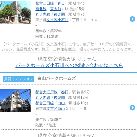
都営三田線
「
春日
」駅 徒歩4分
南北線
「
東大前
」駅 徒歩15分
丸ノ内線
「
後楽園
」駅 徒歩7分
東京都
文京区
小石川
２丁目２５－１０
-
築年数：築22年
階数：11階建
【パークホームズ小石川】 文京区小石川に佇む、総戸数１０６戸の分譲賃貸マン
ション。免震構造です。施工・三井住友建設。 通りから中に入ったところにマン
ションは建っていますので...
現在空室情報がありません。
パークホームズ小石川へのお問い合わせはこちら
白山パークホームズ
賃貸｜マンション
都営大江戸線
「
春日
」駅 徒歩9分
丸ノ内線
「
後楽園
」駅 徒歩12分
都営三田線
「
白山
」駅 徒歩10分
東京都
文京区
白山
２丁目４－９
-
築年数：築39年
階数：5階建
現在空室情報がありません。