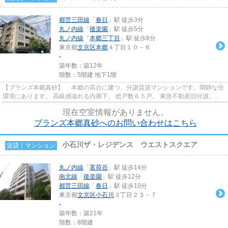
都営三田線
「
春日
」駅 徒歩3分
丸ノ内線
「
後楽園
」駅 徒歩5分
丸ノ内線
「
本郷三丁目
」駅 徒歩8分
東京都
文京区
本郷
４丁目１０－６
-
築年数：築12年
階数：5階建 地下1階
【ブランズ本郷真砂】 本郷の高台に建つ、分譲賃貸マンションです。閑静な住
環境にあります。 高級感溢れる内廊下。 総戸数６５戸。 東急不動産旧分譲。施
工、前田建設。 人気の本郷...
現在空室情報がありません。
ブランズ本郷真砂へのお問い合わせはこちら
小石川ザ・レジデンス ウエストスクエア
賃貸｜マンション
丸ノ内線
「
茗荷谷
」駅 徒歩14分
南北線
「
後楽園
」駅 徒歩12分
都営三田線
「
春日
」駅 徒歩10分
東京都
文京区
小石川
３丁目２３－７
-
築年数：築21年
階数：8階建