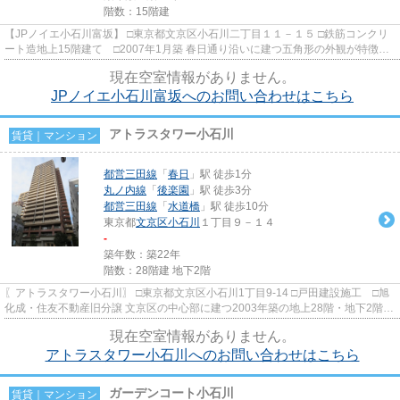
階数：15階建
【JPノイエ小石川富坂】 □東京都文京区小石川二丁目１１－１５ □鉄筋コンクリ
ート造地上15階建て □2007年1月築 春日通り沿いに建つ五角形の外観が特徴的
な賃貸マンションのご紹介...
現在空室情報がありません。
JPノイエ小石川富坂へのお問い合わせはこちら
アトラスタワー小石川
賃貸｜マンション
都営三田線
「
春日
」駅 徒歩1分
丸ノ内線
「
後楽園
」駅 徒歩3分
都営三田線
「
水道橋
」駅 徒歩10分
東京都
文京区
小石川
１丁目９－１４
-
築年数：築22年
階数：28階建 地下2階
〖アトラスタワー小石川〗 □東京都文京区小石川1丁目9-14 □戸田建設施工 □旭
化成・住友不動産旧分譲 文京区の中心部に建つ2003年築の地上28階・地下2階建
て、総戸数264戸の大規模...
現在空室情報がありません。
アトラスタワー小石川へのお問い合わせはこちら
ガーデンコート小石川
賃貸｜マンション