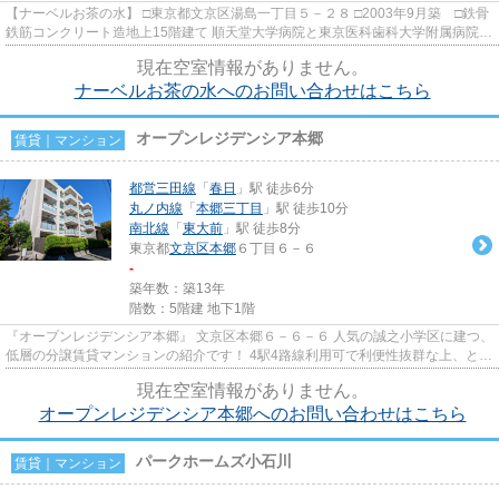
【ナーベルお茶の水】 □東京都文京区湯島一丁目５－２８ □2003年9月築 □鉄骨
鉄筋コンクリート造地上15階建て 順天堂大学病院と東京医科歯科大学附属病院の
あいだのサッカー通り沿...
現在空室情報がありません。
ナーベルお茶の水へのお問い合わせはこちら
オープンレジデンシア本郷
賃貸｜マンション
都営三田線
「
春日
」駅 徒歩6分
丸ノ内線
「
本郷三丁目
」駅 徒歩10分
南北線
「
東大前
」駅 徒歩8分
東京都
文京区
本郷
６丁目６－６
-
築年数：築13年
階数：5階建 地下1階
『オープンレジデンシア本郷』 文京区本郷６－６－６ 人気の誠之小学区に建つ、
低層の分譲賃貸マンションの紹介です！ 4駅4路線利用可で利便性抜群な上、とっ
ても閑静な住宅街になりま...
現在空室情報がありません。
オープンレジデンシア本郷へのお問い合わせはこちら
パークホームズ小石川
賃貸｜マンション