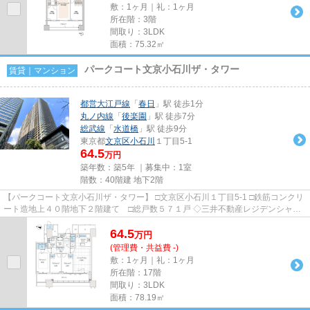
敷：1ヶ月｜礼：1ヶ月
所在階：3階
間取り：3LDK
面積：75.32㎡
パークコート文京小石川ザ・タワー
賃貸｜マンション
都営大江戸線
「
春日
」駅 徒歩1分
丸ノ内線
「
後楽園
」駅 徒歩7分
総武線
「
水道橋
」駅 徒歩9分
東京都
文京区
小石川
１丁目5-1
64.5
万円
築年数：築5年 ｜募集中：
1室
階数：40階建 地下2階
【パークコート文京小石川ザ・タワー】 □文京区小石川１丁目5-1 □鉄筋コンクリ
ート造地上４０階地下２階建て □総戸数５７１戸 ◇三井不動産レジデンシャ
ル、三菱地所レジデンス、日...
64.5
万
円
(管理費・共益費 -)
敷：1ヶ月｜礼：1ヶ月
所在階：17階
間取り：3LDK
面積：78.19㎡