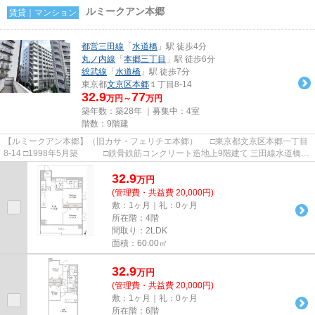
ルミークアン本郷
賃貸｜マンション
都営三田線
「
水道橋
」駅 徒歩4分
丸ノ内線
「
本郷三丁目
」駅 徒歩6分
総武線
「
水道橋
」駅 徒歩7分
東京都
文京区
本郷
１丁目8-14
32.9
77
万円～
万円
築年数：築28年 ｜募集中：
4室
階数：9階建
【ルミークアン本郷】（旧カサ・フェリチエ本郷） □東京都文京区本郷一丁目
8-14 □1998年5月築 □鉄骨鉄筋コンクリート造地上9階建て 三田線水道橋駅
から徒歩4分の立地に建つ...
32.9
万
円
(管理費・共益費 20,000円)
敷：1ヶ月｜礼：0ヶ月
所在階：4階
間取り：2LDK
面積：60.00㎡
32.9
万
円
(管理費・共益費 20,000円)
敷：1ヶ月｜礼：0ヶ月
所在階：6階