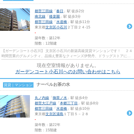
都営三田線
「
春日
」駅 徒歩2分
南北線
「
後楽園
」駅 徒歩3分
都営三田線
「
水道橋
」駅 徒歩11分
東京都
文京区
小石川
２丁目２４-15
-
築年数：築12年
階数：12階建
【ガーデンコート小石川】 文京区小石川の新築高級賃貸マンションです！ ２４
時間営業のグルメシティ、品揃え豊富なクィーンズ伊勢丹、ドラッグストアに商
店街の八百屋さんなど日常...
現在空室情報がありません。
ガーデンコート小石川へのお問い合わせはこちら
ナーベルお茶の水
賃貸｜マンション
丸ノ内線
「
御茶ノ水
」駅 徒歩4分
都営大江戸線
「
本郷三丁目
」駅 徒歩8分
都営三田線
「
水道橋
」駅 徒歩10分
東京都
文京区
湯島
１丁目５－２８
-
築年数：築22年
階数：15階建