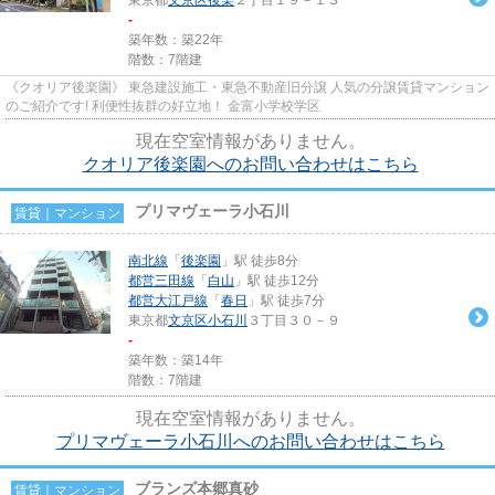
-
築年数：築22年
階数：7階建
《クオリア後楽園》 東急建設施工・東急不動産旧分譲 人気の分譲賃貸マンション
のご紹介です! 利便性抜群の好立地！ 金富小学校学区
現在空室情報がありません。
クオリア後楽園へのお問い合わせはこちら
プリマヴェーラ小石川
賃貸｜マンション
南北線
「
後楽園
」駅 徒歩8分
都営三田線
「
白山
」駅 徒歩12分
都営大江戸線
「
春日
」駅 徒歩7分
東京都
文京区
小石川
３丁目３０－９
-
築年数：築14年
階数：7階建
現在空室情報がありません。
プリマヴェーラ小石川へのお問い合わせはこちら
ブランズ本郷真砂
賃貸｜マンション