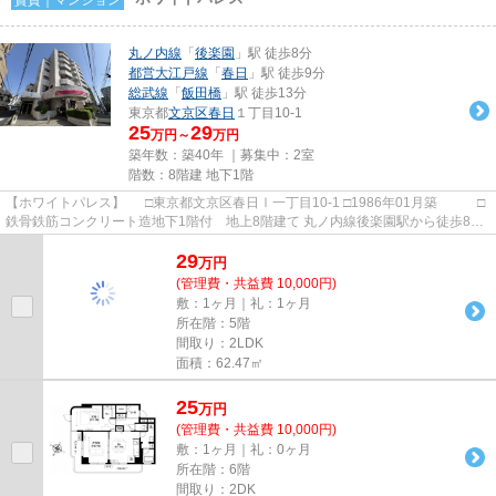
丸ノ内線
「
後楽園
」駅 徒歩8分
都営大江戸線
「
春日
」駅 徒歩9分
総武線
「
飯田橋
」駅 徒歩13分
東京都
文京区
春日
１丁目10-1
25
29
万円～
万円
築年数：築40年 ｜募集中：
2室
階数：8階建 地下1階
【ホワイトパレス】 □東京都文京区春日Ⅰ一丁目10-1 □1986年01月築 □
鉄骨鉄筋コンクリート造地下1階付 地上8階建て 丸ノ内線後楽園駅から徒歩8分
の立地に建つ賃貸マンション...
29
万
円
(管理費・共益費 10,000円)
敷：1ヶ月｜礼：1ヶ月
所在階：5階
間取り：2LDK
面積：62.47㎡
25
万
円
(管理費・共益費 10,000円)
敷：1ヶ月｜礼：0ヶ月
所在階：6階
間取り：2DK