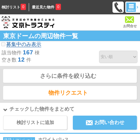
0
0
検討リスト
最近見た物件
お問合せ
東京ドームの周辺物件一覧
募集中のみ表示
167
該当物件
棟
12
空き数
件
さらに条件を絞り込む
物件リクエスト
チェックした物件をまとめて
検討リストに追加
お問い合わせ
ホワイトパレス
賃貸｜マンション