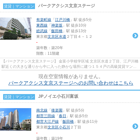
パークアクシス文京ステージ
賃貸｜マンション
有楽町線
「
江戸川橋
」駅 徒歩5分
東西線
「
神楽坂
」駅 徒歩10分
総武線
「
飯田橋
」駅 徒歩13分
東京都
文京区
水道
２丁目４－１２
-
築年数：築20年
階数：11階建
【パークアクシス文京ステージ】 金富小学校学区域 文京区水道２丁目、江戸川橋
駅近くの大きな通りから中に入った静かな場所に建つ１５４戸の高級賃貸マンシ
ョン。 ＴＶモニター付きオ...
現在空室情報がありません。
パークアクシス文京ステージへのお問い合わせはこちら
JPノイエ小石川富坂
賃貸｜マンション
南北線
「
後楽園
」駅 徒歩5分
都営三田線
「
春日
」駅 徒歩5分
都営大江戸線
「
飯田橋
」駅 徒歩11分
東京都
文京区
小石川
２丁目
-
築年数：築19年