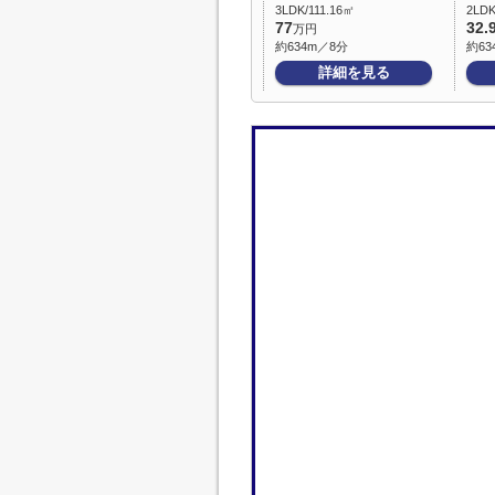
3LDK/111.16㎡
2LDK
77
32.
万円
約634m／8分
約63
詳細を見る