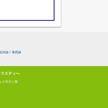
総武線
/
東西線
トラスティへ
ジュ小石川１階