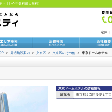
スティ【仲介手数料最大無料】
定休日
OP
>
周辺施設案内
>
文京区
>
文京区のその他
>
東京ドームホテル
東京ドームホテルの詳細情報
所在地
東京都文京区後楽１丁目