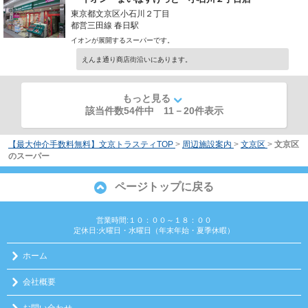
東京都文京区小石川２丁目
都営三田線 春日駅
イオンが展開するスーパーです。
えんま通り商店街沿いにあります。
もっと見る
該当件数54件中
11
－
20
件表示
【最大仲介手数料無料】文京トラスティTOP
>
周辺施設案内
>
文京区
>
文京区
のスーパー
ページトップに戻る
営業時間:１０：００～１８：００
定休日:火曜日・水曜日（年末年始・夏季休暇）
ホーム
会社概要
お問い合わせ