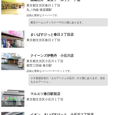
東京都文京区春日１丁目
丸ノ内線 後楽園駅
品揃え豊富なスーパーです。
東京ドームシティラクーアの１階にあります。
まいばすけっと春日２丁目店
東京都文京区春日２丁目
-
クイーンズ伊勢丹 小石川店
東京都文京区小石川１丁目
都営三田線 春日駅
品揃え豊富なスーパーマーケットです。
ＵＲ賃貸住宅の「エルアージュ小石川」の１階にあります。当社
もエルアージュ...
マルエツ春日駅前店
東京都文京区小石川１丁目
-
イオン まいばすけっと 小石川２丁目店