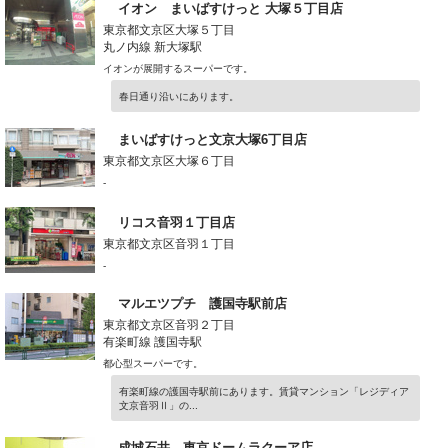
イオン まいばすけっと 大塚５丁目店
東京都文京区大塚５丁目
丸ノ内線 新大塚駅
イオンが展開するスーパーです。
春日通り沿いにあります。
まいばすけっと文京大塚6丁目店
東京都文京区大塚６丁目
-
リコス音羽１丁目店
東京都文京区音羽１丁目
-
マルエツプチ 護国寺駅前店
東京都文京区音羽２丁目
有楽町線 護国寺駅
都心型スーパーです。
有楽町線の護国寺駅前にあります。賃貸マンション「レジディア
文京音羽Ⅱ」の...
成城石井 東京ドームラクーア店