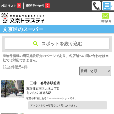
0
0
検討リスト
最近見た物件
お問合せ
文京区のスーパー
スポットを絞り込む
※物件情報の周辺施設紹介のページであり、各店舗への問い合わせは当
社では対応できません。
該当件数
54
件
三徳 茗荷谷駅前店
東京都文京区大塚１丁目
丸ノ内線 茗荷谷駅
茗荷谷駅前にあるスーパーマーケットです。
アトラスタワー茗荷谷の１階にあります。