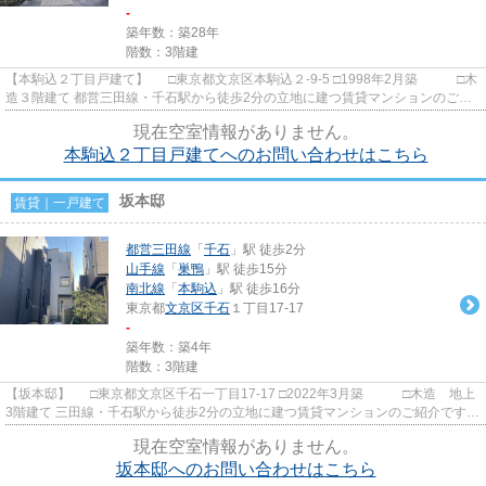
-
築年数：築28年
階数：3階建
【本駒込２丁目戸建て】 □東京都文京区本駒込２-9-5 □1998年2月築 □木
造３階建て 都営三田線・千石駅から徒歩2分の立地に建つ賃貸マンションのご紹
介です！ その他にも南北...
現在空室情報がありません。
本駒込２丁目戸建てへのお問い合わせはこちら
坂本邸
賃貸｜一戸建て
都営三田線
「
千石
」駅 徒歩2分
山手線
「
巣鴨
」駅 徒歩15分
南北線
「
本駒込
」駅 徒歩16分
東京都
文京区
千石
１丁目17-17
-
築年数：築4年
階数：3階建
【坂本邸】 □東京都文京区千石一丁目17-17 □2022年3月築 □木造 地上
3階建て 三田線・千石駅から徒歩2分の立地に建つ賃貸マンションのご紹介です！
周辺は閑静な住宅街で、...
現在空室情報がありません。
坂本邸へのお問い合わせはこちら