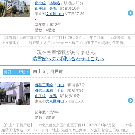
南北線
「
本駒込
」駅 徒歩11分
山手線
「
巣鴨
」駅 徒歩16分
東京都
文京区
白山
５丁目17-29
-
築年数：築12年
階数：4階建
【瑞雪館】 □東京都文京区白山五丁目17-29 □２０１４年７月築 □鉄骨造 地
上４階建て □総戸数１３戸 □パナホーム施工 白山五丁目の閑静な住宅街に建
つ賃貸物件のご紹介です...
現在空室情報がありません。
瑞雪館へのお問い合わせはこちら
白山５丁目戸建
賃貸｜一戸建て
都営三田線
「
白山
」駅 徒歩7分
都営三田線
「
千石
」駅 徒歩9分
山手線
「
巣鴨
」駅 徒歩19分
東京都
文京区
白山
５丁目11-10
-
築年数：築5年
階数：3階建
【白山５丁目戸建】 □東京都文京区白山五丁目11-10 □2021年2月築 □枠
組壁工法木造 ストレート葺 地上3階建て □三井ホーム施工 都営三田線 白山