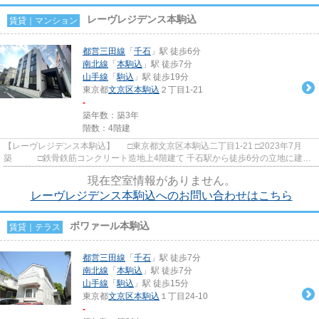
レーヴレジデンス本駒込
賃貸｜マンション
都営三田線
「
千石
」駅 徒歩6分
南北線
「
本駒込
」駅 徒歩7分
山手線
「
駒込
」駅 徒歩19分
東京都
文京区
本駒込
２丁目1-21
-
築年数：築3年
階数：4階建
【レーヴレジデンス本駒込】 □東京都文京区本駒込二丁目1-21 □2023年7月
築 □鉄骨鉄筋コンクリート造地上4階建て 千石駅から徒歩6分の立地に建つ
賃貸マンションのご紹介です...
現在空室情報がありません。
レーヴレジデンス本駒込へのお問い合わせはこちら
ボワァール本駒込
賃貸｜テラス
都営三田線
「
千石
」駅 徒歩7分
南北線
「
本駒込
」駅 徒歩7分
山手線
「
駒込
」駅 徒歩15分
東京都
文京区
本駒込
１丁目24-10
-