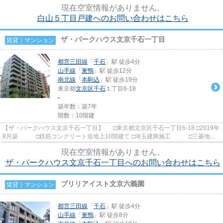
駅・千石駅から徒歩7分の立...
現在空室情報がありません。
白山５丁目戸建へのお問い合わせはこちら
ザ・パークハウス文京千石一丁目
賃貸｜マンション
都営三田線
「
千石
」駅 徒歩4分
山手線
「
巣鴨
」駅 徒歩12分
南北線
「
本駒込
」駅 徒歩19分
東京都
文京区
千石
１丁目6-18
-
築年数：築7年
階数：10階建
【ザ・パークハウス文京千石一丁目】 □東京都文京区千石一丁目6-18 □2019年
8月築 □鉄筋コンクリート造地上10階建て □埼玉建興施工 □三菱地所
レジデンス旧分譲 都営三...
現在空室情報がありません。
ザ・パークハウス文京千石一丁目へのお問い合わせはこちら
ブリリアイスト文京六義園
賃貸｜マンション
都営三田線
「
千石
」駅 徒歩4分
山手線
「
巣鴨
」駅 徒歩8分