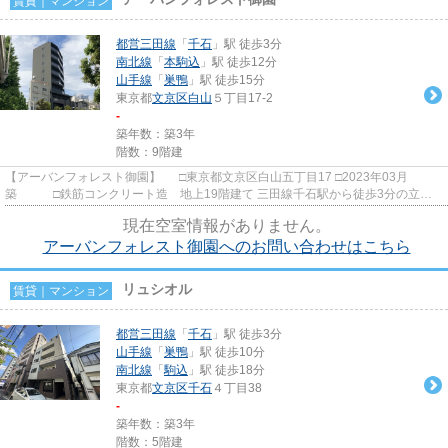
賃貸｜マンション
都営三田線
「
千石
」駅 徒歩3分
南北線
「
本駒込
」駅 徒歩12分
山手線
「
巣鴨
」駅 徒歩15分
東京都
文京区
白山
５丁目17-2
-
築年数：築3年
階数：9階建
【アーバンフォレスト御園】 □東京都文京区白山五丁目17 □2023年03月
築 □鉄筋コンクリート造 地上19階建て 三田線千石駅から徒歩3分の立地
に建つ賃貸マンションのご紹介で...
現在空室情報がありません。
アーバンフォレスト御園へのお問い合わせはこちら
リュシオル
賃貸｜マンション
都営三田線
「
千石
」駅 徒歩3分
山手線
「
巣鴨
」駅 徒歩10分
南北線
「
駒込
」駅 徒歩18分
東京都
文京区
千石
４丁目38
-
築年数：築3年
階数：5階建