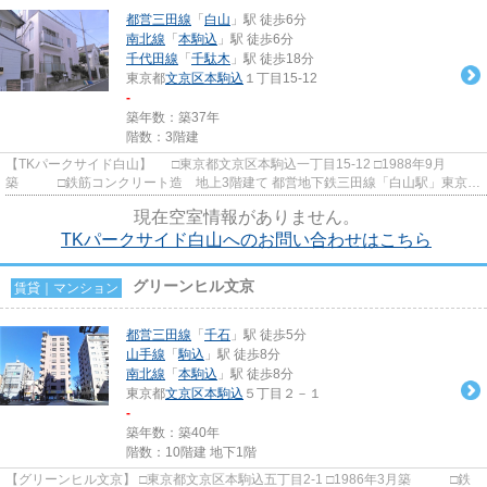
都営三田線
「
白山
」駅 徒歩6分
南北線
「
本駒込
」駅 徒歩6分
千代田線
「
千駄木
」駅 徒歩18分
東京都
文京区
本駒込
１丁目15-12
-
築年数：築37年
階数：3階建
【TKパークサイド白山】 □東京都文京区本駒込一丁目15-12 □1988年9月
築 □鉄筋コンクリート造 地上3階建て 都営地下鉄三田線「白山駅」東京メ
トロ南北線「本駒込駅」から徒...
現在空室情報がありません。
TKパークサイド白山へのお問い合わせはこちら
グリーンヒル文京
賃貸｜マンション
都営三田線
「
千石
」駅 徒歩5分
山手線
「
駒込
」駅 徒歩8分
南北線
「
本駒込
」駅 徒歩8分
東京都
文京区
本駒込
５丁目２－１
-
築年数：築40年
階数：10階建 地下1階
【グリーンヒル文京】 □東京都文京区本駒込五丁目2-1 □1986年3月築 □鉄