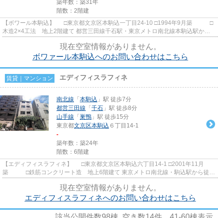
築年数：築31年
階数：2階建
【ボワール本駒込】 □東京都文京区本駒込一丁目24-10 □1994年9月築 □
木造2×4工法 地上2階建て 都営三田線千石駅・東京メトロ南北線本駒込駅から
徒歩7分の立地に建つ賃貸マ...
現在空室情報がありません。
ボワァール本駒込へのお問い合わせはこちら
エディフィスラフィネ
賃貸｜マンション
南北線
「
本駒込
」駅 徒歩7分
都営三田線
「
千石
」駅 徒歩8分
山手線
「
巣鴨
」駅 徒歩15分
東京都
文京区
本駒込
６丁目14-1
-
築年数：築24年
階数：6階建
【エディフィスラフィネ】 □東京都文京区本駒込六丁目14-1 □2001年11月
築 □鉄筋コンクリート造 地上6階建て 東京メトロ南北線・駒込駅から徒歩
7分、都営三田線・千石駅から...
現在空室情報がありません。
エディフィスラフィネへのお問い合わせはこちら
該当公開件数
98
棟 空き数
14
件
41-60
棟表示