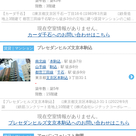
築年数：築43年
階数：3階建
【カーダ千石】 □東京都文京区千石一丁目16-6 □1983年3月築 □鉄骨造
地上3階建て 都営三田線千石駅から徒歩3分の立地に建つ賃貸マンションのご紹介
です！ 学区は駕籠町小...
現在空室情報がありません。
カーダ千石へのお問い合わせはこちら
プレセダンヒルズ文京本駒込
賃貸｜マンション
南北線
「
本駒込
」駅 徒歩7分
山手線
「
駒込
」駅 徒歩8分
都営三田線
「
千石
」駅 徒歩9分
東京都
文京区
本駒込
３丁目31-1
-
築年数：築5年
階数：15階建
【プレセダンヒルズ文京本駒込】 □東京都文京区本駒込3-31-1 □2022年9月
築 □鉄筋コンクリート造地上10階建て □株式会社レジテックコーポレーシ
ョン施工 □FANTAS techno...
現在空室情報がありません。
プレセダンヒルズ文京本駒込へのお問い合わせはこちら
アーバンフォレスト御園