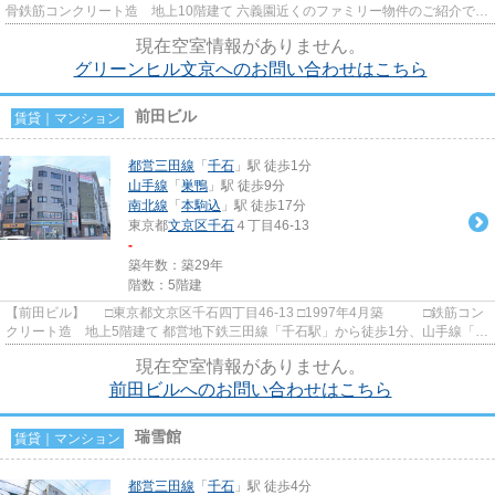
骨鉄筋コンクリート造 地上10階建て 六義園近くのファミリー物件のご紹介で
す！ 都営三田線、南北線、...
現在空室情報がありません。
グリーンヒル文京へのお問い合わせはこちら
前田ビル
賃貸｜マンション
都営三田線
「
千石
」駅 徒歩1分
山手線
「
巣鴨
」駅 徒歩9分
南北線
「
本駒込
」駅 徒歩17分
東京都
文京区
千石
４丁目46-13
-
築年数：築29年
階数：5階建
【前田ビル】 □東京都文京区千石四丁目46-13 □1997年4月築 □鉄筋コン
クリート造 地上5階建て 都営地下鉄三田線「千石駅」から徒歩1分、山手線「巣
鴨駅」徒歩9分の立地に建...
現在空室情報がありません。
前田ビルへのお問い合わせはこちら
瑞雪館
賃貸｜マンション
都営三田線
「
千石
」駅 徒歩4分