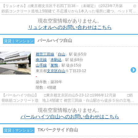
【リュシオル】 □東京都文京区千石四丁目38－（未確定） □2023年7月築 □
鉄筋コンクリート造地上5階建て 不忍通りから1本入った場所に建つ、ペット可賃
貸マンションのご紹介で...
現在空室情報がありません。
リュシオルへのお問い合わせはこちら
パールハイツ白山
賃貸｜マンション
都営三田線
「
白山
」駅 徒歩5分
南北線
「
本駒込
」駅 徒歩8分
山手線
「
巣鴨
」駅 徒歩15分
東京都
文京区
白山
５丁目23-12
-
築年数：築39年
階数：4階建
【パールハイツ白山】 □東京都文京区白山5-23-12 □1986年12月築 □鉄
骨鉄筋コンクリート造 地上4階建て 都営三田線・白山駅から徒歩５分の立地に
建つ賃貸マンションのご紹介...
現在空室情報がありません。
パールハイツ白山へのお問い合わせはこちら
TKパークサイド白山
賃貸｜マンション