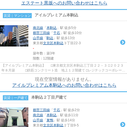
エステート黒坂へのお問い合わせはこちら
アイルプレミアム本駒込
賃貸｜マンション
南北線
「
本駒込
」駅 徒歩5分
都営三田線
「
千石
」駅 徒歩10分
山手線
「
駒込
」駅 徒歩13分
東京都
文京区
本駒込
３丁目22-3
-
築年数：築3年
階数：12階建
【アイルプレミアム本駒込】 □東京都文京区本駒込三丁目２２－３ □２０２３
年８月築 □鉄筋コンクリート造 地上１２階建て □レジテックコーポレーシ
ョン施工 □NST旧分...
現在空室情報がありません。
アイルプレミアム本駒込へのお問い合わせはこちら
本駒込２丁目戸建て
賃貸｜一戸建て
都営三田線
「
千石
」駅 徒歩2分
南北線
「
本駒込
」駅 徒歩11分
山手線
「
巣鴨
」駅 徒歩14分
東京都
文京区
本駒込
２丁目9-5