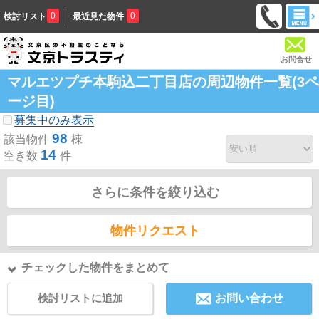
0
0
検討リスト
最近見た物件
お問合せ
マルエツプチ本駒込二丁目店の周辺物件一覧(3ペ
ージ目)
募集中のみ表示
98
該当物件
棟
14
空き数
件
さらに条件を絞り込む
物件リクエスト
チェックした物件をまとめて
検討リストに追加
お問い合わせ