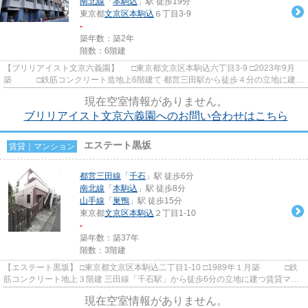
南北線
「
本駒込
」駅 徒歩19分
東京都
文京区
本駒込
６丁目3-9
-
築年数：築2年
階数：6階建
【ブリリアイスト文京六義園】 □東京都文京区本駒込六丁目3-9 □2023年9月
築 □鉄筋コンクリート造地上6階建て 都営三田駅から徒歩４分の立地に建つ
賃貸マンションのご紹介で...
現在空室情報がありません。
ブリリアイスト文京六義園へのお問い合わせはこちら
エステート黒坂
賃貸｜マンション
都営三田線
「
千石
」駅 徒歩6分
南北線
「
本駒込
」駅 徒歩8分
山手線
「
巣鴨
」駅 徒歩15分
東京都
文京区
本駒込
２丁目1-10
-
築年数：築37年
階数：3階建
【エステート黒坂】 □東京都文京区本駒込二丁目1-10 □1989年１月築 □鉄
筋コンクリート地上３階建 三田線「千石駅」から徒歩6分の立地に建つ賃貸マン
ションのご紹介です！ 周...
現在空室情報がありません。