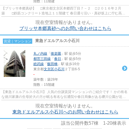
階数：11階建
【ブリッサ本郷真砂】 □東京都文京区本郷四丁目７－２ □２０１６年２月
築 □鉄筋コンクリート造地上１１階建て 春日通り沿い・真砂坂上に佇む高級
レジデンスのご紹介です。 ...
現在空室情報がありません。
ブリッサ本郷真砂へのお問い合わせはこちら
東急ドエルアルス小石川
賃貸｜マンション
丸ノ内線
「
後楽園
」駅 徒歩5分
都営三田線
「
春日
」駅 徒歩5分
総武線
「
飯田橋
」駅 徒歩16分
東京都
文京区
小石川
２丁目6-5
-
築年数：築28年
階数：15階建
【東急ドエルアルス小石川】 人気の分譲賃貸マンションのご紹介です！ かの有名
な徳川家康の生母於大の方が眠る有名な伝通院や春日局像がある礫川公園が近く
にある由緒正しい好立地。 ...
現在空室情報がありません。
東急ドエルアルス小石川へのお問い合わせはこちら
該当公開件数
57
棟
1-20
棟表示