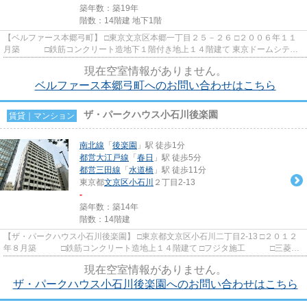
築年数：築19年
階数：14階建 地下1階
【ベルファース本郷弓町】 □東京文京区本郷一丁目２５－２６ □２００６年１１
月築 □鉄筋コンクリート造地下１階付き地上１４階建て 東京ドームシテ
ィ・ラクーアまで徒歩で５分...
現在空室情報がありません。
ベルファース本郷弓町へのお問い合わせはこちら
ザ・パークハウス小石川後楽園
賃貸｜マンション
南北線
「
後楽園
」駅 徒歩1分
都営大江戸線
「
春日
」駅 徒歩5分
都営三田線
「
水道橋
」駅 徒歩11分
東京都
文京区
小石川
２丁目2-13
-
築年数：築14年
階数：14階建
【ザ・パークハウス小石川後楽園】 □東京都文京区小石川二丁目2-13 □２０１２
年８月築 □鉄筋コンクリート造地上１４階建て □フジタ施工 □三菱地
所レジデンス旧分譲 南北...
現在空室情報がありません。
ザ・パークハウス小石川後楽園へのお問い合わせはこちら