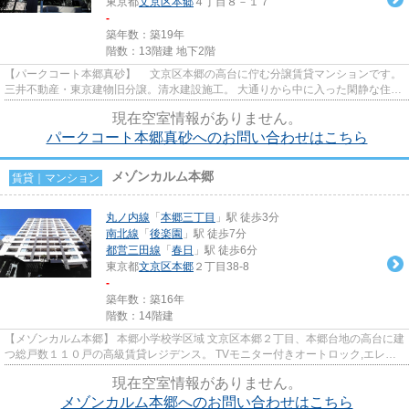
東京都
文京区
本郷
４丁目８－１７
-
築年数：築19年
階数：13階建 地下2階
【パークコート本郷真砂】 文京区本郷の高台に佇む分譲賃貸マンションです。
三井不動産・東京建物旧分譲。清水建設施工。 大通りから中に入った閑静な住環
境です。 春日駅と後楽園...
現在空室情報がありません。
パークコート本郷真砂へのお問い合わせはこちら
メゾンカルム本郷
賃貸｜マンション
丸ノ内線
「
本郷三丁目
」駅 徒歩3分
南北線
「
後楽園
」駅 徒歩7分
都営三田線
「
春日
」駅 徒歩6分
東京都
文京区
本郷
２丁目38-8
-
築年数：築16年
階数：14階建
【メゾンカルム本郷】 本郷小学校学区域 文京区本郷２丁目、本郷台地の高台に建
つ総戸数１１０戸の高級賃貸レジデンス。 TVモニター付きオートロック,エレベ
ーター２基,宅配ボックス,...
現在空室情報がありません。
メゾンカルム本郷へのお問い合わせはこちら