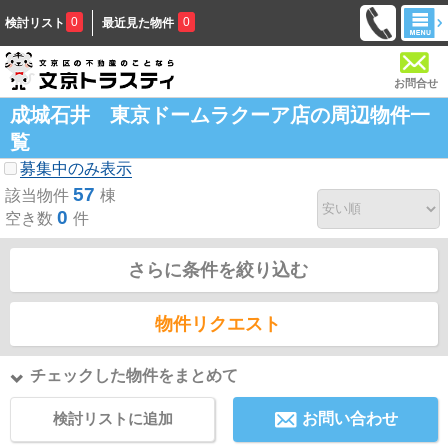
0
0
検討リスト
最近見た物件
お問合せ
成城石井 東京ドームラクーア店の周辺物件一
覧
募集中のみ表示
57
該当物件
棟
0
空き数
件
さらに条件を絞り込む
物件リクエスト
チェックした物件をまとめて
検討リストに追加
お問い合わせ