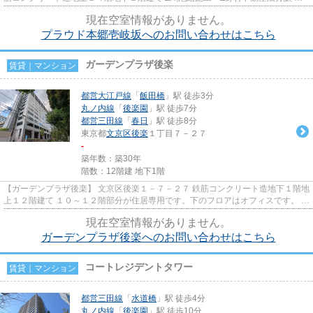
ラウド本郷壱岐坂は文教地区...
現在空室情報がありません。
プラウド本郷壱岐坂へのお問い合わせはこちら
ガーデンプラザ後楽
賃貸｜マンション
都営大江戸線
「
飯田橋
」駅 徒歩3分
丸ノ内線
「
後楽園
」駅 徒歩7分
都営三田線
「
春日
」駅 徒歩8分
東京都
文京区
後楽
１丁目７－２７
-
築年数：築30年
階数：12階建 地下1階
【ガーデンプラザ後楽】 文京区後楽１－７－２７ 鉄筋コンクリート造地下１階地
上１２階建て １０～１２階部分が住居専用です。下のフロアはオフィスです。 東
側は小石川後楽園のパー...
現在空室情報がありません。
ガーデンプラザ後楽へのお問い合わせはこちら
コートレジデントタワー
賃貸｜マンション
都営三田線
「
水道橋
」駅 徒歩4分
丸ノ内線
「
後楽園
」駅 徒歩10分