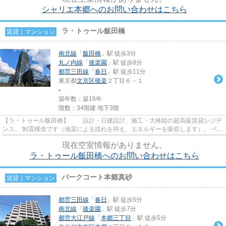
シャリエ本郷へのお問い合わせはこちら
ラ・トゥール飯田橋
賃貸｜マンション
南北線
「
飯田橋
」駅 徒歩3分
丸ノ内線
「
後楽園
」駅 徒歩8分
都営三田線
「
春日
」駅 徒歩11分
東京都
文京区
後楽
２丁目６－１
-
築年数：築16年
階数：34階建 地下3階
【ラ・トゥール飯田橋】 設計・日建設計、施工・大林組の超高級賃貸レジデ
ンス。 制震構造です（地震による揺れを抑え、エネルギーを吸収します）。 ペッ
ト相談可。 充実の２４時...
現在空室情報がありません。
ラ・トゥール飯田橋へのお問い合わせはこちら
パークコート本郷真砂
賃貸｜マンション
都営三田線
「
春日
」駅 徒歩5分
南北線
「
後楽園
」駅 徒歩7分
都営大江戸線
「
本郷三丁目
」駅 徒歩5分