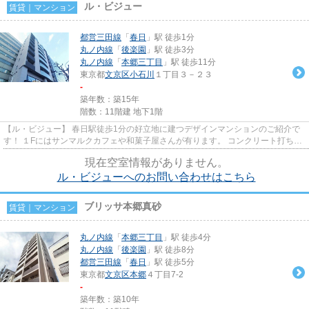
ル・ビジュー
賃貸｜マンション
都営三田線
「
春日
」駅 徒歩1分
丸ノ内線
「
後楽園
」駅 徒歩3分
丸ノ内線
「
本郷三丁目
」駅 徒歩11分
東京都
文京区
小石川
１丁目３－２３
-
築年数：築15年
階数：11階建 地下1階
【ル・ビジュー】 春日駅徒歩1分の好立地に建つデザインマンションのご紹介で
す！ １Fにはサンマルクカフェや和菓子屋さんが有ります。 コンクリート打ちっ
ぱなしの内装はかっこいいで...
現在空室情報がありません。
ル・ビジューへのお問い合わせはこちら
ブリッサ本郷真砂
賃貸｜マンション
丸ノ内線
「
本郷三丁目
」駅 徒歩4分
丸ノ内線
「
後楽園
」駅 徒歩8分
都営三田線
「
春日
」駅 徒歩5分
東京都
文京区
本郷
４丁目7-2
-
築年数：築10年