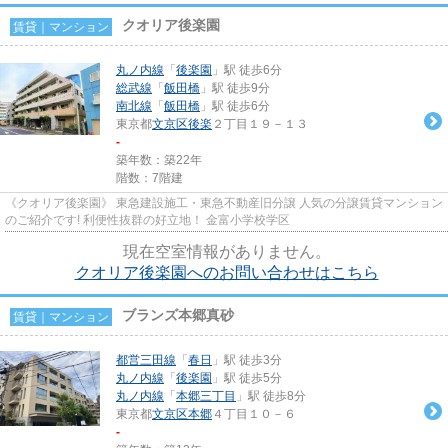
クオリア後楽園
賃貸｜マンション
丸ノ内線
「
後楽園
」駅 徒歩6分
総武線
「
飯田橋
」駅 徒歩9分
南北線
「
飯田橋
」駅 徒歩6分
東京都
文京区
後楽
２丁目１９－１３
-
築年数：築22年
階数：7階建
《クオリア後楽園》 東急建設施工・東急不動産旧分譲 人気の分譲賃貸マンション
のご紹介です! 利便性抜群の好立地！ 金富小学校学区
現在空室情報がありません。
クオリア後楽園へのお問い合わせはこちら
ブランズ本郷真砂
賃貸｜マンション
都営三田線
「
春日
」駅 徒歩3分
丸ノ内線
「
後楽園
」駅 徒歩5分
丸ノ内線
「
本郷三丁目
」駅 徒歩8分
東京都
文京区
本郷
４丁目１０－６
-