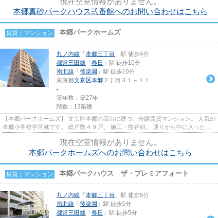
現在空室情報がありません。
本郷真砂パークハウス弐番館へのお問い合わせはこちら
本郷パークホームズ
賃貸｜マンション
丸ノ内線
「
本郷三丁目
」駅 徒歩4分
都営三田線
「
春日
」駅 徒歩10分
南北線
「
後楽園
」駅 徒歩10分
東京都
文京区
本郷
２丁目３１－１１
-
築年数：築27年
階数：13階建
【本郷パークホームズ】 文京区本郷の高台に建つ、分譲賃貸マンション。 人気の
本郷小学校学区域です。 総戸数４９戸。 施工・熊谷組。 通りから中に入ったと
ころに建っていますので静...
現在空室情報がありません。
本郷パークホームズへのお問い合わせはこちら
本郷パークハウス ザ・プレミアフォート
賃貸｜マンション
丸ノ内線
「
本郷三丁目
」駅 徒歩5分
南北線
「
後楽園
」駅 徒歩5分
都営三田線
「
春日
」駅 徒歩5分