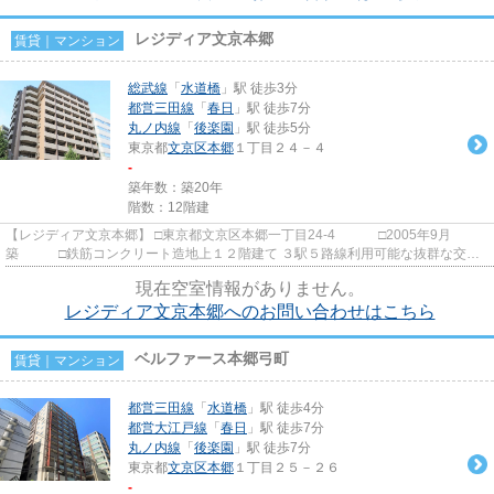
レジディア文京本郷
賃貸｜マンション
総武線
「
水道橋
」駅 徒歩3分
都営三田線
「
春日
」駅 徒歩7分
丸ノ内線
「
後楽園
」駅 徒歩5分
東京都
文京区
本郷
１丁目２４－４
-
築年数：築20年
階数：12階建
【レジディア文京本郷】 □東京都文京区本郷一丁目24-4 □2005年9月
築 □鉄筋コンクリート造地上１２階建て ３駅５路線利用可能な抜群な交通
アクセス！ 東京ドームもすぐそ...
現在空室情報がありません。
レジディア文京本郷へのお問い合わせはこちら
ベルファース本郷弓町
賃貸｜マンション
都営三田線
「
水道橋
」駅 徒歩4分
都営大江戸線
「
春日
」駅 徒歩7分
丸ノ内線
「
後楽園
」駅 徒歩7分
東京都
文京区
本郷
１丁目２５－２６
-