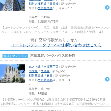
都営大江戸線
「
飯田橋
」駅 徒歩4分
東京都
文京区
後楽
１丁目４－１１
-
築年数：築19年
階数：21階建 地下1階
【コートレジデントタワー】 施工・鹿島、設計・日建設計の高級タワーマンシ
ョン。 充実したフロントコンシェルジュサービス。 ２４時間有人管理。 礫川小
学校学区域
現在空室情報がありません。
コートレジデントタワーへのお問い合わせはこちら
本郷真砂パークハウス弐番館
賃貸｜マンション
丸ノ内線
「
本郷三丁目
」駅 徒歩4分
南北線
「
後楽園
」駅 徒歩5分
都営三田線
「
春日
」駅 徒歩4分
東京都
文京区
本郷
４丁目９－３
-
築年数：築27年
階数：14階建
【本郷真砂パークハウス壱番館】 □東京都文京区本郷四丁目9-7 □1999年2月築
□鉄骨鉄筋コンクリート造地上13階建て □清水建設施工 □三菱地所レジデンス旧
分譲 東京ドームシティ・...