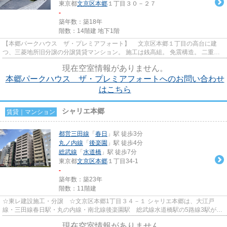
東京都
文京区
本郷
１丁目３０－２７
-
築年数：築18年
階数：14階建 地下1階
【本郷パークハウス ザ・プレミアフォート】 文京区本郷１丁目の高台に建
つ、三菱地所旧分譲の分譲賃貸マンション。 施工は銭高組。 免震構造。 二重
床・二重天井。 ２４時間有人...
現在空室情報がありません。
本郷パークハウス ザ・プレミアフォートへのお問い合わせ
はこちら
シャリエ本郷
賃貸｜マンション
都営三田線
「
春日
」駅 徒歩3分
丸ノ内線
「
後楽園
」駅 徒歩4分
総武線
「
水道橋
」駅 徒歩7分
東京都
文京区
本郷
１丁目34-1
-
築年数：築23年
階数：11階建
☆東レ建設施工・分譲 ☆文京区本郷1丁目３４－１ シャリエ本郷は、大江戸
線・三田線春日駅・丸の内線・南北線後楽園駅 総武線水道橋駅の5路線3駅が徒
歩7分圏内あり、抜群の利便性を有...
現在空室情報がありません。