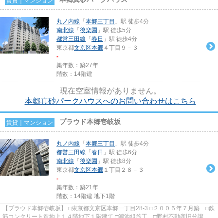
賃貸｜マンション
丸ノ内線
「
本郷三丁目
」駅 徒歩4分
南北線
「
後楽園
」駅 徒歩5分
都営三田線
「
春日
」駅 徒歩4分
東京都
文京区
本郷
４丁目９－３
-
築年数：築27年
階数：14階建
現在空室情報がありません。
本郷真砂パークハウスへのお問い合わせはこちら
プラウド本郷壱岐坂
賃貸｜マンション
丸ノ内線
「
本郷三丁目
」駅 徒歩4分
都営三田線
「
春日
」駅 徒歩6分
南北線
「
後楽園
」駅 徒歩8分
東京都
文京区
本郷
１丁目２８－３
-
築年数：築21年
階数：14階建 地下1階
【プラウド本郷壱岐坂】 □東京都文京区本郷一丁目28-3 □２００５年７月築 □鉄
筋コンクリート造地上１４階地下１階建て □鴻池組施工 □野村不動産旧分譲 プ