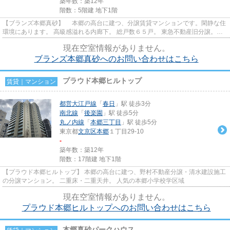
築年数：築12年
階数：5階建 地下1階
【ブランズ本郷真砂】 本郷の高台に建つ、分譲賃貸マンションです。閑静な住
環境にあります。 高級感溢れる内廊下。 総戸数６５戸。 東急不動産旧分譲。施
工、前田建設。 人気の本郷...
現在空室情報がありません。
ブランズ本郷真砂へのお問い合わせはこちら
プラウド本郷ヒルトップ
賃貸｜マンション
都営大江戸線
「
春日
」駅 徒歩3分
南北線
「
後楽園
」駅 徒歩5分
丸ノ内線
「
本郷三丁目
」駅 徒歩5分
東京都
文京区
本郷
１丁目29-10
-
築年数：築12年
階数：17階建 地下1階
【プラウド本郷ヒルトップ】 本郷の高台に建つ、野村不動産分譲・清水建設施工
の分譲マンション。 二重床・二重天井。 人気の本郷小学校学区域
現在空室情報がありません。
プラウド本郷ヒルトップへのお問い合わせはこちら
本郷真砂パークハウス