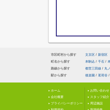
市区町村から探す
文京区
/
新宿区
町名から探す
本駒込
/
千石
/
路線から探す
都営三田線
/
丸
駅から探す
後楽園
/
茗荷谷
/
ホーム
お問い合わせ
会社概要
スタッフ紹介
プライバシーポリシー
周辺施設
利用規約
新築特集