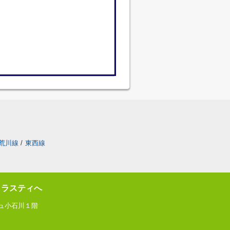
荒川線
/
東西線
トラスティへ
ジュ小石川１階