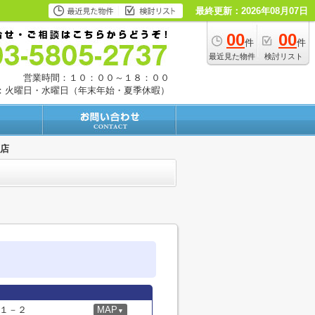
最終更新：2026年08月07日
00
00
件
件
最近見た物件
検討リスト
営業時間：１０：００～１８：００
：火曜日・水曜日（年末年始・夏季休暇）
下店
１－２
MAP
▼