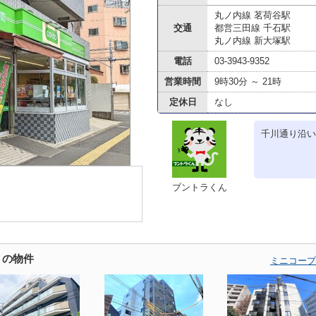
丸ノ内線 茗荷谷駅
交通
都営三田線 千石駅
丸ノ内線 新大塚駅
電話
03-3943-9352
営業時間
9時30分 ～ 21時
定休日
なし
千川通り沿い
ブントラくん
くの物件
ミニコープ