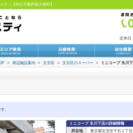
ラスティ【仲介手数料最大無料】
定休日
OP
>
周辺施設案内
>
文京区
>
文京区のスーパー
>
ミニコープ 氷川
です。
ミニコープ 氷川下店の詳細情報
所在地
東京都文京区千石２丁目