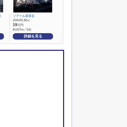
川
ゾアール茗荷谷
2DK/55.80㎡
19
万円
約337m／5分
詳細を見る