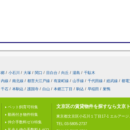
本郷
/
小石川
/
大塚
/
関口
/
目白台
/
向丘
/
湯島
/
千駄木
ノ内線
/
南北線
/
都営大江戸線
/
有楽町線
/
山手線
/
千代田線
/
総武線
/
都電
千石
/
本駒込
/
護国寺
/
白山
/
本郷三丁目
/
駒込
/
早稲田
/
巣鴨
文京区の賃貸物件を探すなら文京
ペット飼育可特集
動画付き物件特集
東京都文京区小石川１丁目17-1 エルアー
仲介手数料ゼロ特集
TEL:03-5805-2737
礼金も仲介手数料もゼロ