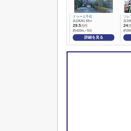
ドゥーエ千石
ソレ
2LDK/61.69㎡
2LDK
29.5
24
万円
約420m／6分
約36
詳細を見る