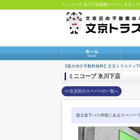
ミニコープ 氷川下店情報ページ｜文京ト
【最大仲介手数料無料】文京トラスティT
ミニコープ 氷川下店
<<文京区のスーパーの一覧へ
湯立坂下バス停前にあるスーパー