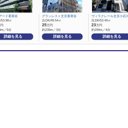
アード茗荷谷
グランレスト文京茗荷谷
ヴィラクレール文京小石
/53.98㎡
2LDK/49.54㎡
2LDK/53.49㎡
25
23
万円
万円
万円
9m／5分
約239m／3分
約299m／4分
詳細を見る
詳細を見る
詳細を見る