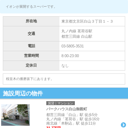
イオンが展開するスーパーです。
所在地
東京都文京区白山３丁目１－３
丸ノ内線 茗荷谷駅
交通
都営三田線 白山駅
電話
03-5805-3531
営業時間
8:00-23:00
定休日
なし
桜並木の播磨坂下にあります。
施設周辺の物件
賃貸｜マンション
パークハウス白山御殿町
都営三田線「白山」駅 徒歩5分
丸ノ内線「茗荷谷」駅 徒歩16分
南北線「本駒込」駅 徒歩11分