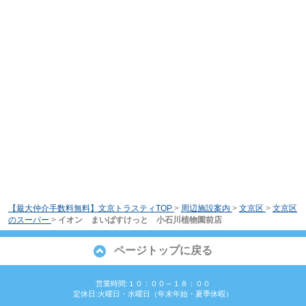
【最大仲介手数料無料】文京トラスティTOP
>
周辺施設案内
>
文京区
>
文京区
のスーパー
>
イオン まいばすけっと 小石川植物園前店
ページトップに戻る
営業時間:１０：００～１８：００
定休日:火曜日・水曜日（年末年始・夏季休暇）