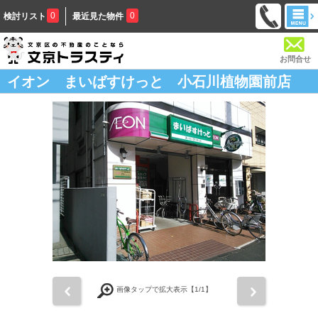
0
0
検討リスト
最近見た物件
お問合せ
イオン まいばすけっと 小石川植物園前店
前
次
画像タップで拡大表示【
1
/1】