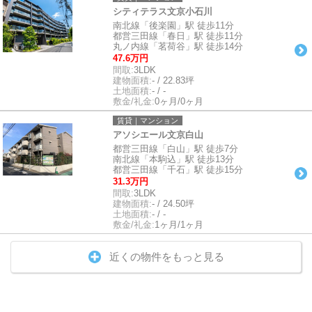
シティテラス文京小石川
南北線「後楽園」駅 徒歩11分
都営三田線「春日」駅 徒歩11分
丸ノ内線「茗荷谷」駅 徒歩14分
47.6万円
間取:
3LDK
建物面積:
- / 22.83坪
土地面積:
- / -
敷金/礼金:
0ヶ月/0ヶ月
賃貸｜マンション
アソシエール文京白山
都営三田線「白山」駅 徒歩7分
南北線「本駒込」駅 徒歩13分
都営三田線「千石」駅 徒歩15分
31.3万円
間取:
3LDK
建物面積:
- / 24.50坪
土地面積:
- / -
敷金/礼金:
1ヶ月/1ヶ月
近くの物件をもっと見る