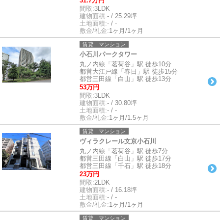
31.7万円
間取:
3LDK
建物面積:
- / 25.29坪
土地面積:
- / -
敷金/礼金:
1ヶ月/1ヶ月
賃貸｜マンション
小石川パークタワー
丸ノ内線「茗荷谷」駅 徒歩10分
都営大江戸線「春日」駅 徒歩15分
都営三田線「白山」駅 徒歩13分
53万円
間取:
3LDK
建物面積:
- / 30.80坪
土地面積:
- / -
敷金/礼金:
1ヶ月/1.5ヶ月
賃貸｜マンション
ヴィラクレール文京小石川
丸ノ内線「茗荷谷」駅 徒歩7分
都営三田線「白山」駅 徒歩17分
都営三田線「千石」駅 徒歩18分
23万円
間取:
2LDK
建物面積:
- / 16.18坪
土地面積:
- / -
敷金/礼金:
1ヶ月/1ヶ月
賃貸｜マンション