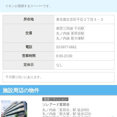
イオンが展開するスーパーです。
所在地
東京都文京区千石２丁目４－２
都営三田線 千石駅
交通
丸ノ内線 茗荷谷駅
丸ノ内線 新大塚駅
電話
03-5977-0661
営業時間
8:00-23:00
定休日
なし
千川通り沿いにあります。
施設周辺の物件
賃貸｜マンション
ソレアード茗荷谷
丸ノ内線「茗荷谷」駅 徒歩8分
丸ノ内線「新大塚」駅 徒歩12分