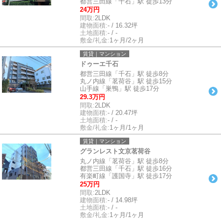
都営三田線「千石」駅 徒歩13分
24万円
間取:
2LDK
建物面積:
- / 16.32坪
土地面積:
- / -
敷金/礼金:
1ヶ月/2ヶ月
賃貸｜マンション
ドゥーエ千石
都営三田線「千石」駅 徒歩8分
丸ノ内線「茗荷谷」駅 徒歩15分
山手線「巣鴨」駅 徒歩17分
29.3万円
間取:
2LDK
建物面積:
- / 20.47坪
土地面積:
- / -
敷金/礼金:
1ヶ月/1ヶ月
賃貸｜マンション
グランレスト文京茗荷谷
丸ノ内線「茗荷谷」駅 徒歩8分
都営三田線「千石」駅 徒歩16分
有楽町線「護国寺」駅 徒歩17分
25万円
間取:
2LDK
建物面積:
- / 14.98坪
土地面積:
- / -
敷金/礼金:
1ヶ月/1ヶ月