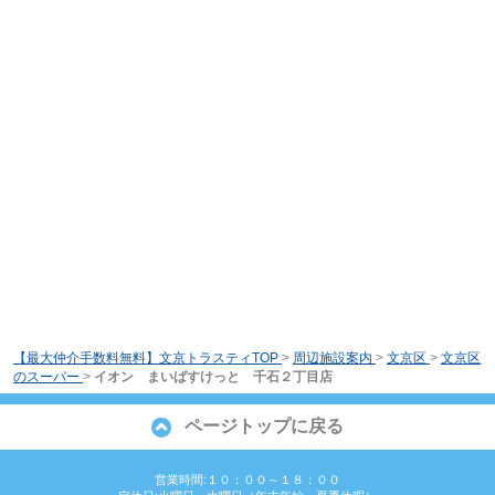
【最大仲介手数料無料】文京トラスティTOP
>
周辺施設案内
>
文京区
>
文京区
のスーパー
>
イオン まいばすけっと 千石２丁目店
ページトップに戻る
営業時間:１０：００～１８：００