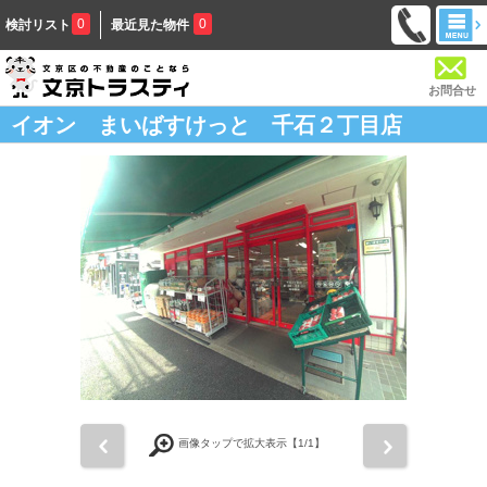
0
0
検討リスト
最近見た物件
お問合せ
イオン まいばすけっと 千石２丁目店
前
次
画像タップで拡大表示【
1
/1】