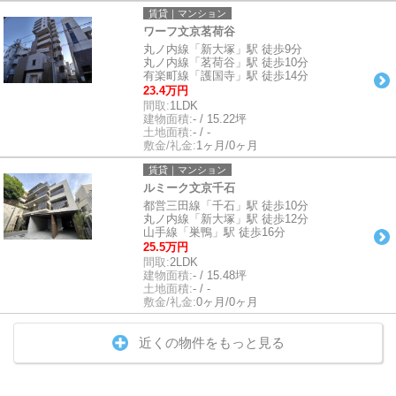
賃貸｜マンション
ワーフ文京茗荷谷
丸ノ内線「新大塚」駅 徒歩9分
丸ノ内線「茗荷谷」駅 徒歩10分
有楽町線「護国寺」駅 徒歩14分
23.4万円
間取:
1LDK
建物面積:
- / 15.22坪
土地面積:
- / -
敷金/礼金:
1ヶ月/0ヶ月
賃貸｜マンション
ルミーク文京千石
都営三田線「千石」駅 徒歩10分
丸ノ内線「新大塚」駅 徒歩12分
山手線「巣鴨」駅 徒歩16分
25.5万円
間取:
2LDK
建物面積:
- / 15.48坪
土地面積:
- / -
敷金/礼金:
0ヶ月/0ヶ月
近くの物件をもっと見る