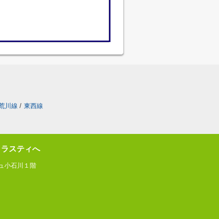
荒川線
/
東西線
トラスティへ
ジュ小石川１階