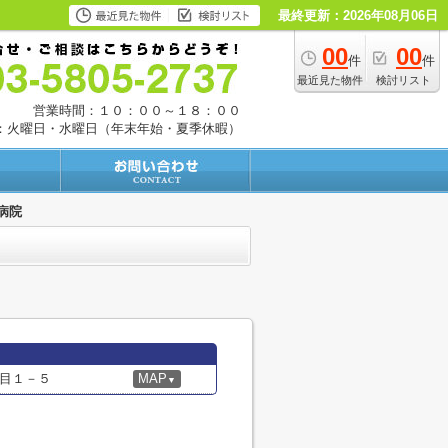
最終更新：2026年08月06日
00
00
件
件
最近見た物件
検討リスト
営業時間：１０：００～１８：００
：火曜日・水曜日（年末年始・夏季休暇）
病院
目１－５
MAP
▼