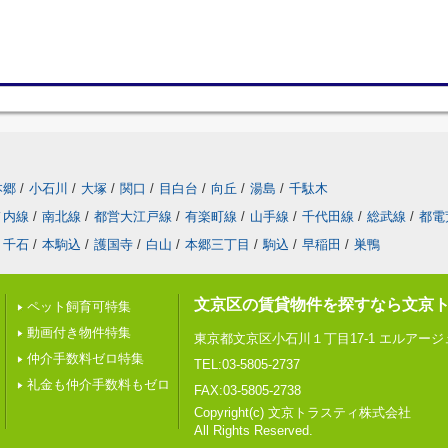
本郷
/
小石川
/
大塚
/
関口
/
目白台
/
向丘
/
湯島
/
千駄木
ノ内線
/
南北線
/
都営大江戸線
/
有楽町線
/
山手線
/
千代田線
/
総武線
/
都電
千石
/
本駒込
/
護国寺
/
白山
/
本郷三丁目
/
駒込
/
早稲田
/
巣鴨
文京区の賃貸物件を探すなら文京
ペット飼育可特集
動画付き物件特集
東京都文京区小石川１丁目17-1 エルアー
仲介手数料ゼロ特集
TEL:03-5805-2737
礼金も仲介手数料もゼロ
FAX:03-5805-2738
Copyright(c) 文京トラスティ株式会社
All Rights Reserved.