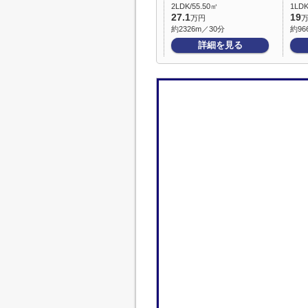
2LDK/55.50㎡
1LDK
27.1
19
万円
約2326m／30分
約96
詳細を見る