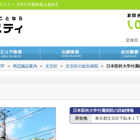
トラスティ【仲介手数料最大無料】
定休日
OP
>
周辺施設案内
>
文京区
>
文京区の総合病院
>
日本医科大学付属
日本医科大学付属病院の詳細情報
所在地
東京都文京区千駄木１丁