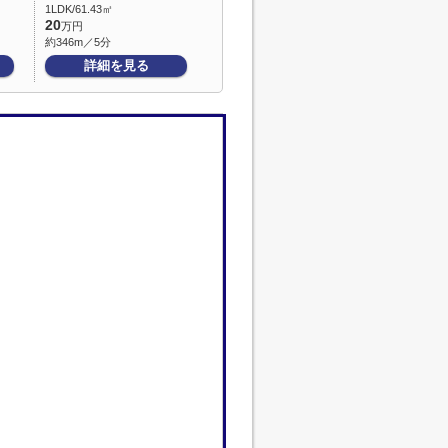
1LDK/61.43㎡
20
万円
約346m／5分
詳細を見る