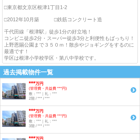
□東京都文京区根津1丁目1-2
□2012年10月築 □鉄筋コンクリート造
千代田線「根津駅」徒歩1分の好立地！
コンビニ徒歩2分・スーパー徒歩3分と利便性もばっちり！
上野恩賜公園まで３５０ｍ！散歩やジョギングをするのに
最適です！
学区は根津小学校学区・第八中学校です。
過去掲載物件一覧
***
万円
(管理費・共益費 ***円)
敷：***｜礼：***
2階 / *** / ***
***
万円
(管理費・共益費 ***円)
敷：***｜礼：***
3階 / *** / ***
***
万円