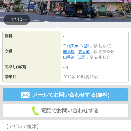
1 / 10
賃料
-
千代田線
「
根津
」駅 徒歩1分
交通
南北線
「
東大前
」駅 徒歩12分
山手線
「
上野
」駅 徒歩18分
間取り(面積)
-(-)
築年月
2012年 10月(築13年)
メールでお問い合わせする(無料)
電話でお問い合わせする
【アザレア根津】