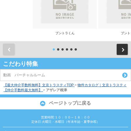
ブントラくん
ブント
前
こだわり特集
動画 バーチャルルーム
【最大仲介手数料無料】文京トラスティTOP
>
物件カタログ｜文京トラスティ
【仲介手数料最大無料】
>
アザレア根津
ページトップに戻る
営業時間:１０：００～１８：００
定休日:火曜日・水曜日（年末年始・夏季休暇）