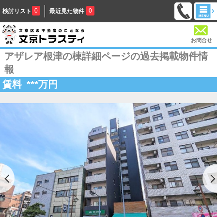
0
0
検討リスト
最近見た物件
お問合せ
アザレア根津の棟詳細ページの過去掲載物件情
報
賃料
***
万円