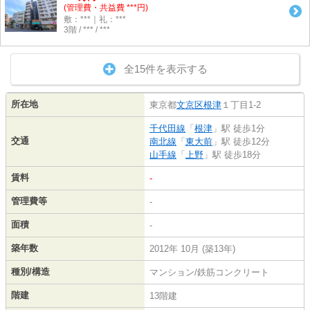
(管理費・共益費 ***円)
敷：***｜礼：***
3階 / *** / ***
全15件を表示する
所在地
東京都
文京区
根津
１丁目1-2
千代田線
「
根津
」駅 徒歩1分
交通
南北線
「
東大前
」駅 徒歩12分
山手線
「
上野
」駅 徒歩18分
賃料
-
管理費等
-
面積
-
築年数
2012年 10月 (築13年)
種別/構造
マンション/鉄筋コンクリート
階建
13階建