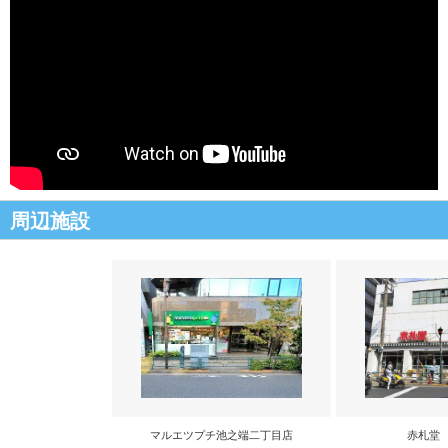
周辺施設
マルエツプチ池之端二丁目店
赤札堂