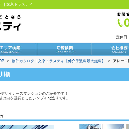
す》｜文京トラスティ
定休日
OP
>
物件カタログ｜文京トラスティ【仲介手数料最大無料】
>
アレーロ
川橋
つデザイナーズマンションのご紹介です！
装は白を基調としたシンプルな造りです。
RY