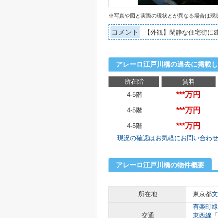
※写真や図と実際の現状とが異なる場合は現
コメント
【外観】閑静な住宅街に
アレーロ江戸川橋の過去に掲載し
所在階
賃料
***万円
4-5階
***万円
4-5階
***万円
4-5階
現況の確認はお気軽にお問い合わ
アレーロ江戸川橋の物件概要
所在地
東京都
文
有楽町線
交通
東西線
「