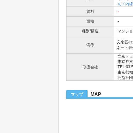
丸ノ内線
賃料
-
面積
-
種別/構造
マンショ
文京区の
備考
ネット未
文京トラ
東京都文
取扱会社
TEL:03-
東京都知事
公益社団
MAP
マップ