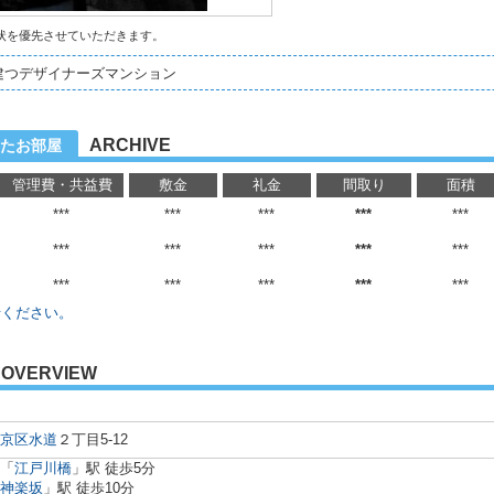
状を優先させていただきます。
建つデザイナーズマンション
ARCHIVE
たお部屋
管理費・共益費
敷金
礼金
間取り
面積
***
***
***
***
***
***
***
***
***
***
***
***
***
***
***
せください。
OVERVIEW
京区
水道
２丁目5-12
「
江戸川橋
」駅 徒歩5分
神楽坂
」駅 徒歩10分