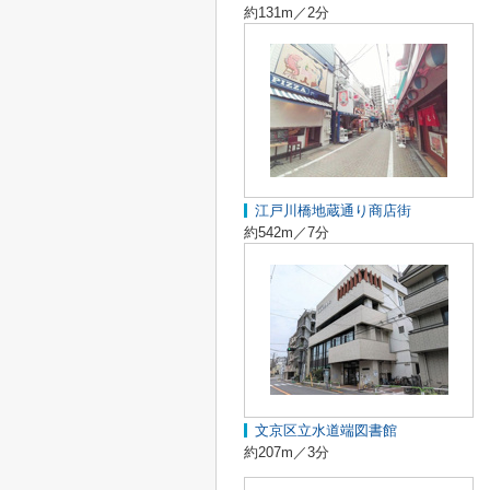
約131m／2分
江戸川橋地蔵通り商店街
約542m／7分
文京区立水道端図書館
約207m／3分