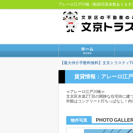
アレーロ江戸川橋《動画写真多数ありま
【最大仲介手数料無料】文京トラスティT
賃貸情報：アレーロ江戸
≪アレーロ江戸川橋≫
文京区水道2丁目の閑静な住宅街に建
外観はコンクリート打ちっぱなし！内
PHOTO GALLE
物件写真