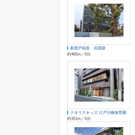
新渡戸稲造 旧居跡
約465m／6分
クオリスキッズ 江戸川橋保育園
約351m／5分