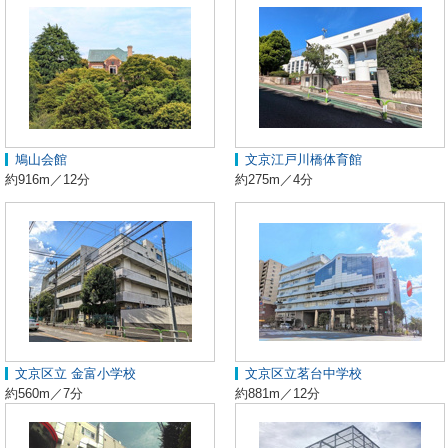
鳩山会館
文京江戸川橋体育館
約916m／12分
約275m／4分
文京区立 金富小学校
文京区立茗台中学校
約560m／7分
約881m／12分