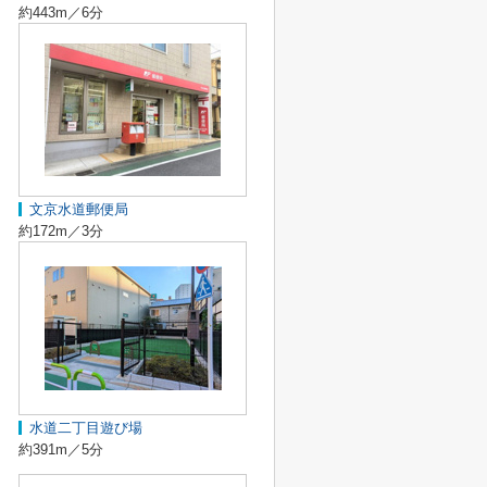
約443m／6分
文京水道郵便局
約172m／3分
水道二丁目遊び場
約391m／5分