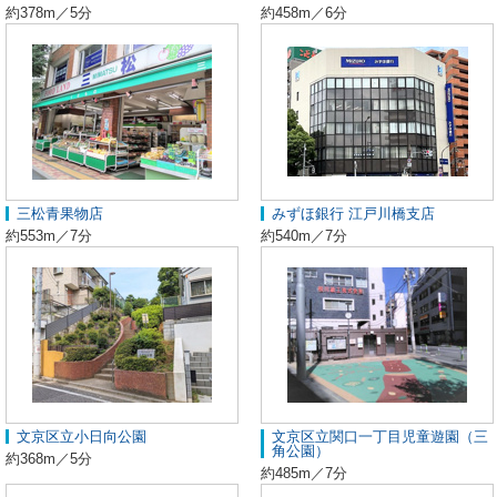
約378m／5分
約458m／6分
三松青果物店
みずほ銀行 江戸川橋支店
約553m／7分
約540m／7分
文京区立小日向公園
文京区立関口一丁目児童遊園（三
角公園）
約368m／5分
約485m／7分