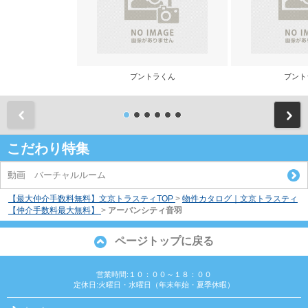
ブントラくん
ブント
前
こだわり特集
動画 バーチャルルーム
【最大仲介手数料無料】文京トラスティTOP
>
物件カタログ｜文京トラスティ
【仲介手数料最大無料】
>
アーバンシティ音羽
ページトップに戻る
営業時間:１０：００～１８：００
定休日:火曜日・水曜日（年末年始・夏季休暇）