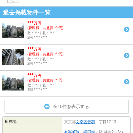
過去掲載物件一覧
***
万円
(管理費・共益費 ***円)
敷：***｜礼：***
2階 / *** / ***
***
万円
(管理費・共益費 ***円)
敷：***｜礼：***
2階 / *** / ***
***
万円
(管理費・共益費 ***円)
敷：***｜礼：***
4階 / *** / ***
全10件を表示する
所在地
東京都
文京区
音羽
１丁目17-13
有楽町線
「
護国寺
」駅 徒歩2～3分