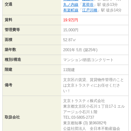
交通
丸ノ内線
「
茗荷谷
」駅 徒歩13分
有楽町線
「
江戸川橋
」駅 徒歩14分
賃料
19.9万円
管理費等
15,000円
面積
52.87㎡
築年数
2001年 5月 (築25年)
種別/構造
マンション/鉄筋コンクリート
階建
11階建
文京区の賃貸、賃貸物件管理のこと
備考
は文京トラスティにお任せくださ
い！
文京トラスティ株式会社
東京都文京区小石川１丁目17-1 エル
アージュ小石川１階
取扱会社
TEL:03-5805-2737
東京都知事 (3) 第96082号
公益社団法人 全日本不動産協会