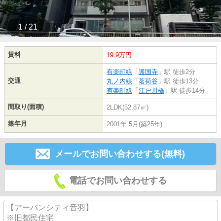
1 / 21
賃料
19.9万円
有楽町線
「
護国寺
」駅 徒歩2分
交通
丸ノ内線
「
茗荷谷
」駅 徒歩13分
有楽町線
「
江戸川橋
」駅 徒歩14分
間取り(面積)
2LDK(52.87㎡)
築年月
2001年 5月(築25年)
メールでお問い合わせする(無料)
電話でお問い合わせする
【アーバンシティ音羽】
※旧都民住宅