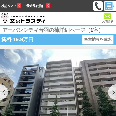
0
0
検討リスト
最近見た物件
お問合せ
アーバンシティ音羽の棟詳細ページ（
1
室）
賃料
19.9万円
空室情報を確認