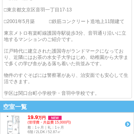
□東京都文京区音羽一丁目17-13
□2001年5月築 □鉄筋コンクリート造地上11階建て
東京メトロ有楽町線護国寺駅徒歩3分、音羽通り沿いに立
地するマンションのご紹介です。
江戸時代に建立された護国寺がランドマークになってお
り、近隣にはお茶の水女子大学はじめ、幼稚園から大学ま
で多くの学び舎がある落ち着いた街並みです。
物件のすぐそばには警察署があり、治安面でも安心して生
活できます。
学区は関口台町小学校学・音羽中学校です。
空室一覧
19.9
万
円
NEW
(管理費・共益費 15,000円)
敷：1ヶ月｜礼：1ヶ月
6階 / 2LDK / 52.87㎡