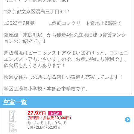
□東京都文京区湯島三丁目8-12
□2023年7月築 □鉄筋コンクリート造地上6階建て
銀座線「末広町駅」から徒歩4分の立地に建つ賃貸マンシ
ョンのご紹介です！
周辺環境はピーコックストアやまいばすけっと、コンビニ
エンスストアもございますので、お買い物にも便利です。
飲食店もたくさんあります！
快適な暮らしの助になる嬉しい設備も充実しています！
学区は湯島小学校・本郷台中学校です。
空室一覧
27.9
万
円
NEW
(管理費・共益費 10,000円)
敷：1ヶ月｜礼：0.5ヶ月
5階 / 2LDK / 52.93㎡