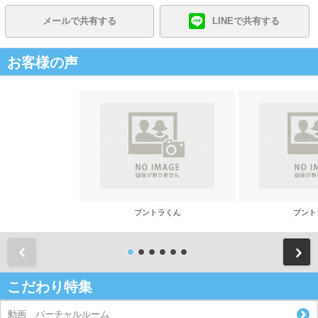
メールで共有する
LINEで共有する
お客様の声
ブントラくん
ブント
前
こだわり特集
動画 バーチャルルーム