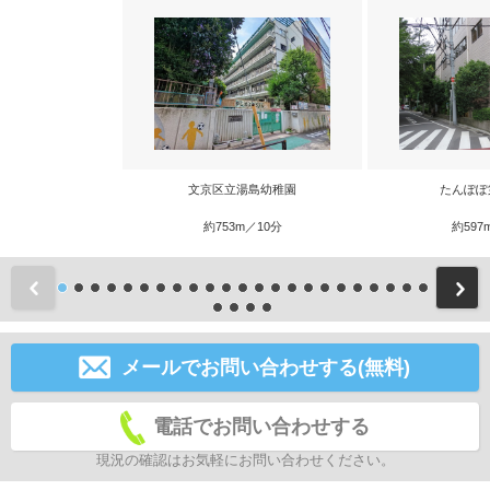
文京区立湯島幼稚園
たんぽぽ
約753m／10分
約597
前
メールでお問い合わせする(無料)
電話でお問い合わせする
現況の確認はお気軽にお問い合わせください。