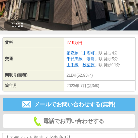
1 / 29
賃料
27.9万円
銀座線
「
末広町
」駅 徒歩4分
交通
千代田線
「
湯島
」駅 徒歩5分
山手線
「
秋葉原
」駅 徒歩11分
間取り(面積)
2LDK(52.93㎡)
築年月
2023年 7月(築3年)
メールでお問い合わせする(無料)
電話でお問い合わせする
【エディット御茶ノ水妻恋坂】