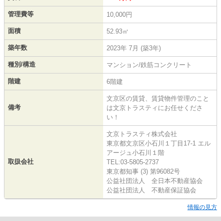
管理費等
10,000円
面積
52.93㎡
築年数
2023年 7月 (築3年)
種別/構造
マンション/鉄筋コンクリート
階建
6階建
文京区の賃貸、賃貸物件管理のこと
備考
は文京トラスティにお任せくださ
い！
文京トラスティ株式会社
東京都文京区小石川１丁目17-1 エル
アージュ小石川１階
取扱会社
TEL:03-5805-2737
東京都知事 (3) 第96082号
公益社団法人 全日本不動産協会
公益社団法人 不動産保証協会
情報の見方