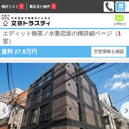
0
0
検討リスト
最近見た物件
お問合せ
エディット御茶ノ水妻恋坂の棟詳細ページ（
1
室）
賃料
27.9万円
空室情報を確認