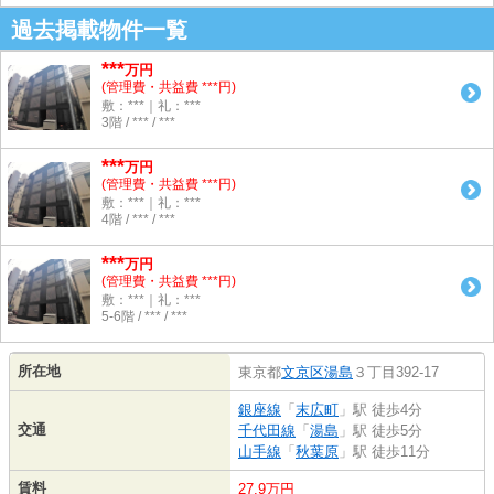
過去掲載物件一覧
***
万円
(管理費・共益費 ***円)
敷：***｜礼：***
3階 / *** / ***
***
万円
(管理費・共益費 ***円)
敷：***｜礼：***
4階 / *** / ***
***
万円
(管理費・共益費 ***円)
敷：***｜礼：***
5-6階 / *** / ***
所在地
東京都
文京区
湯島
３丁目392-17
銀座線
「
末広町
」駅 徒歩4分
交通
千代田線
「
湯島
」駅 徒歩5分
山手線
「
秋葉原
」駅 徒歩11分
賃料
27.9万円