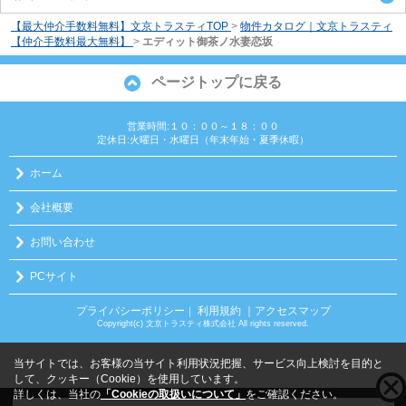
【最大仲介手数料無料】文京トラスティTOP
>
物件カタログ｜文京トラスティ
【仲介手数料最大無料】
>
エディット御茶ノ水妻恋坂
ページトップに戻る
営業時間:１０：００～１８：００
定休日:火曜日・水曜日（年末年始・夏季休暇）
ホーム
会社概要
お問い合わせ
PCサイト
プライバシーポリシー
利用規約
｜アクセスマップ
｜
Copyright(c) 文京トラスティ株式会社 All rights reserved.
当サイトでは、お客様の当サイト利用状況把握、サービス向上検討を目的と
して、クッキー（Cookie）を使用しています。
詳しくは、当社の
「Cookieの取扱いについて」
をご確認ください。