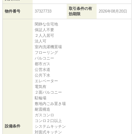
取引条件の有
物件番号
37327733
2026年08月20日
効期限
閑静な住宅地
保証人不要
２人入居可
法人可
室内洗濯機置場
フローリング
バルコニー
都市ガス
公営水道
公共下水
エレベーター
電気有
２面バルコニー
駐輪場
敷地内ごみ置き場
耐震構造
ガスコンロ
コンロ２口以上
設備条件
システムキッチン
対面式キッチン