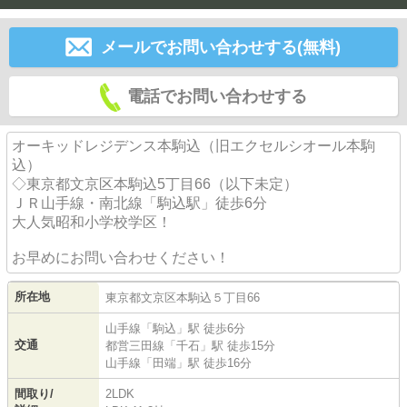
メールでお問い合わせする(無料)
電話でお問い合わせする
オーキッドレジデンス本駒込（旧エクセルシオール本駒
込）
◇東京都文京区本駒込5丁目66（以下未定）
ＪＲ山手線・南北線「駒込駅」徒歩6分
大人気昭和小学校学区！
お早めにお問い合わせください！
所在地
東京都
文京区
本駒込
５丁目66
山手線
「
駒込
」駅 徒歩6分
交通
都営三田線
「
千石
」駅 徒歩15分
山手線
「
田端
」駅 徒歩16分
間取り/
2LDK