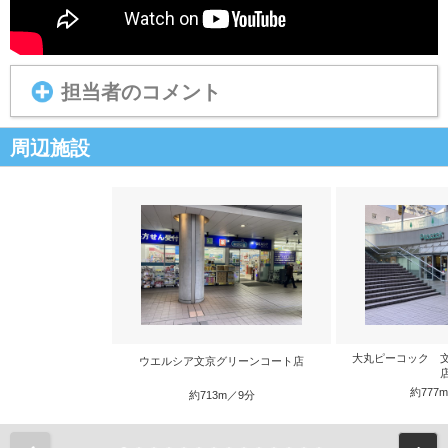
担当者のコメント
周辺施設
大丸ピーコック 
ウエルシア文京グリーンコート店
約777
約713m／9分