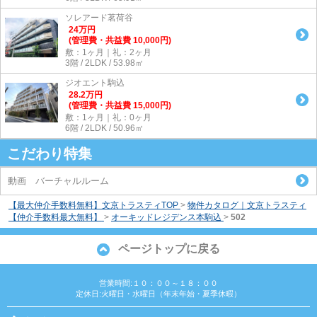
ソレアード茗荷谷
24
万
円
(管理費・共益費 10,000円)
敷：1ヶ月｜礼：2ヶ月
3階 / 2LDK / 53.98㎡
ジオエント駒込
28.2
万
円
(管理費・共益費 15,000円)
敷：1ヶ月｜礼：0ヶ月
6階 / 2LDK / 50.96㎡
こだわり特集
動画 バーチャルルーム
【最大仲介手数料無料】文京トラスティTOP
>
物件カタログ｜文京トラスティ
【仲介手数料最大無料】
>
オーキッドレジデンス本駒込
>
502
ページトップに戻る
営業時間:１０：００～１８：００
定休日:火曜日・水曜日（年末年始・夏季休暇）