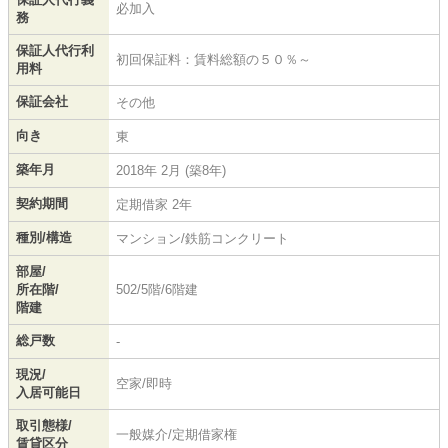
必加入
務
保証人代行利
初回保証料：賃料総額の５０％～
用料
保証会社
その他
向き
東
築年月
2018年 2月 (築8年)
契約期間
定期借家 2年
種別/構造
マンション/鉄筋コンクリート
部屋/
所在階/
502/5階/6階建
階建
総戸数
-
現況/
空家/即時
入居可能日
取引態様/
一般媒介/定期借家権
賃貸区分