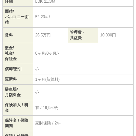
詳細
LDK 11.3帖
面積/
バルコニー面
52.20㎡/-
積
管理費・
賃料
26.5万円
10,000円
共益費
敷金/
礼金/
0ヶ月/0ヶ月/-
保証金
償却/敷引
-/-
更新料
1ヶ月(新賃料)
駐車場/
-/-
月額料金
保険加入 / 料
有 / 19,950円
金
保険名 / 保険
家財保険 / 2年
期間
保証人代行義