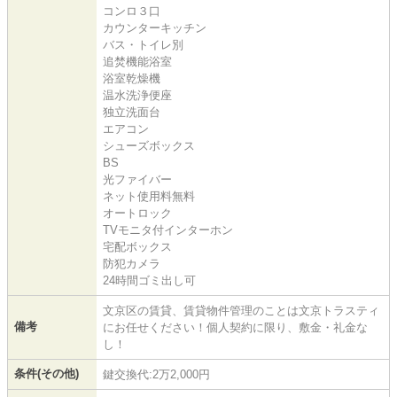
コンロ３口
カウンターキッチン
バス・トイレ別
追焚機能浴室
浴室乾燥機
温水洗浄便座
独立洗面台
エアコン
シューズボックス
BS
光ファイバー
ネット使用料無料
オートロック
TVモニタ付インターホン
宅配ボックス
防犯カメラ
24時間ゴミ出し可
文京区の賃貸、賃貸物件管理のことは文京トラスティ
備考
にお任せください！個人契約に限り、敷金・礼金な
し！
条件(その他)
鍵交換代:2万2,000円