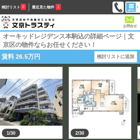
0
1
検討リスト
最近見た物件
お問合せ
オーキッドレジデンス本駒込の詳細ページ｜文
京区の物件ならお任せください！
賃料
26.5
万円
検討リストに追加
1/30
2/30