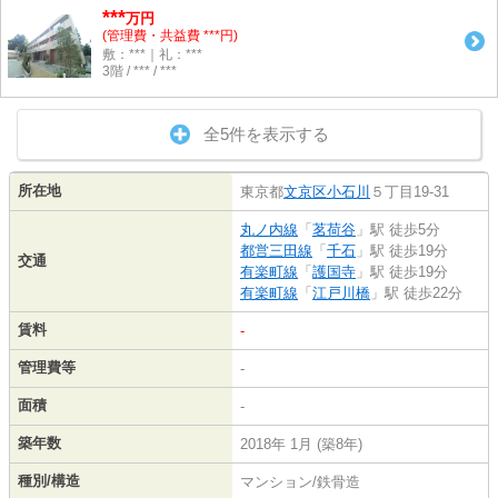
***
万円
(管理費・共益費 ***円)
敷：***｜礼：***
3階 / *** / ***
全5件を表示する
所在地
東京都
文京区
小石川
５丁目19-31
丸ノ内線
「
茗荷谷
」駅 徒歩5分
都営三田線
「
千石
」駅 徒歩19分
交通
有楽町線
「
護国寺
」駅 徒歩19分
有楽町線
「
江戸川橋
」駅 徒歩22分
賃料
-
管理費等
-
面積
-
築年数
2018年 1月 (築8年)
種別/構造
マンション/鉄骨造