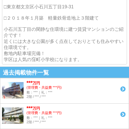
□東京都文京区小石川五丁目19-31
□２０１８年１月築 軽量鉄骨造地上３階建て
小石川五丁目の閑静な住環境に建つ賃貸マンションのご紹
介です！
近くには大きな公園が多く点在しておりとても住みやすい
住環境です。
敷地内駐車場完備！
学区は人気の窪町小学校になります。
過去掲載物件一覧
***
万円
(管理費・共益費 ***円)
敷：***｜礼：***
2階 / *** / ***
***
万円
(管理費・共益費 ***円)
敷：***｜礼：***
2階 / *** / ***