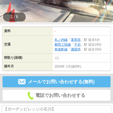
1 / 6
賃料
-
丸ノ内線
「
茗荷谷
」駅 徒歩5分
交通
都営三田線
「
千石
」駅 徒歩19分
有楽町線
「
護国寺
」駅 徒歩19分
間取り(面積)
-(-)
築年月
2018年 1月(築8年)
メールでお問い合わせする(無料)
電話でお問い合わせする
【ガーデンビレッジ小石川】