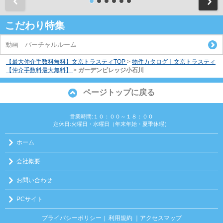
前
こだわり特集
動画 バーチャルルーム
【最大仲介手数料無料】文京トラスティTOP
>
物件カタログ｜文京トラスティ
【仲介手数料最大無料】
>
ガーデンビレッジ小石川
ページトップに戻る
営業時間:１０：００～１８：００
定休日:火曜日・水曜日（年末年始・夏季休暇）
ホーム
会社概要
お問い合わせ
PCサイト
プライバシーポリシー
利用規約
｜アクセスマップ
｜