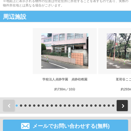
※地図上に表示される物件の位置は付近住所に所在することを表すものであり、実際の
物件所在地とは異なる場合がございます。
周辺施設
学校法人貞静学園 貞静幼稚園
茗荷谷こ
約730m／10分
約293
前
メールでお問い合わせする(無料)