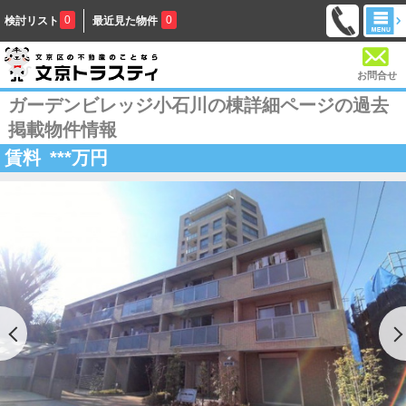
0
0
検討リスト
最近見た物件
お問合せ
ガーデンビレッジ小石川の棟詳細ページの過去
掲載物件情報
賃料
***
万円