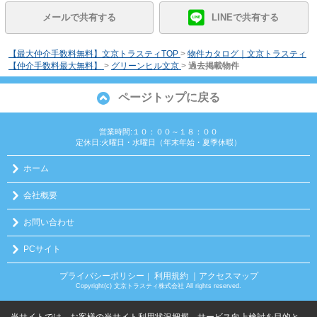
メールで共有する
LINEで共有する
【最大仲介手数料無料】文京トラスティTOP
>
物件カタログ｜文京トラスティ
【仲介手数料最大無料】
>
グリーンヒル文京
>
過去掲載物件
ページトップに戻る
営業時間:１０：００～１８：００
定休日:火曜日・水曜日（年末年始・夏季休暇）
ホーム
会社概要
お問い合わせ
PCサイト
プライバシーポリシー
利用規約
｜アクセスマップ
｜
Copyright(c) 文京トラスティ株式会社 All rights reserved.