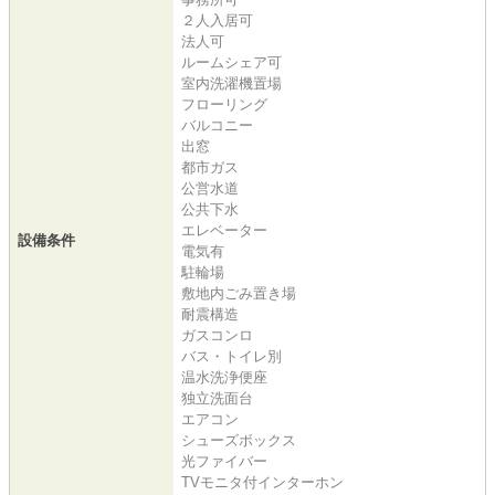
２人入居可
法人可
ルームシェア可
室内洗濯機置場
フローリング
バルコニー
出窓
都市ガス
公営水道
公共下水
エレベーター
設備条件
電気有
駐輪場
敷地内ごみ置き場
耐震構造
ガスコンロ
バス・トイレ別
温水洗浄便座
独立洗面台
エアコン
シューズボックス
光ファイバー
TVモニタ付インターホン