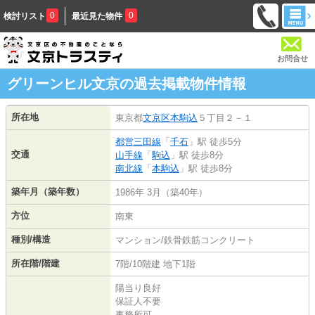
0
0
検討リスト
最近見た物件
お問合せ
グリーンヒル文京の過去掲載物件情報
所在地
東京都
文京区
本駒込
５丁目２－１
都営三田線
「
千石
」駅 徒歩5分
交通
山手線
「
駒込
」駅 徒歩8分
南北線
「
本駒込
」駅 徒歩8分
築年月（築年数）
1986年 3月（築40年）
方位
南東
種別/構造
マンション/鉄骨鉄筋コンクリート
所在階/階建
7階/10階建 地下1階
陽当り良好
保証人不要
事務所可