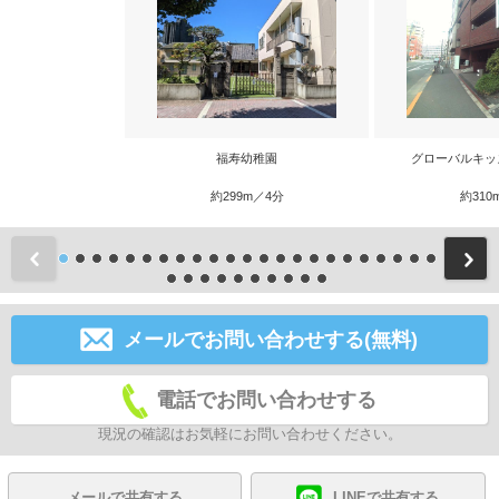
福寿幼稚園
グローバルキッ
約299m／4分
約310
前
メールでお問い合わせする(無料)
電話でお問い合わせする
現況の確認はお気軽にお問い合わせください。
メールで共有する
LINEで共有する