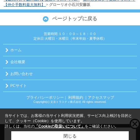
【仲介手数料最大無料】
>
グローリオ小石川安藤坂
ページトップに戻る
営業時間:１０：００～１８：００
定休日:火曜日・水曜日（年末年始・夏季休暇）
ホーム
会社概要
お問い合わせ
PCサイト
プライバシーポリシー
利用規約
｜アクセスマップ
｜
Copyright(c) 文京トラスティ株式会社 All rights reserved.
当サイトでは、お客様の当サイト利用状況把握、サービス向上検討を目的と
して、クッキー（Cookie）を使用しています。
詳しくは、当社の
「Cookieの取扱いについて」
をご確認ください。
こちらの物件をご覧の方に
お勧めな物件
はこちら
閉じる