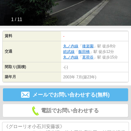
1 / 11
賃料
-
丸ノ内線
「
後楽園
」駅 徒歩8分
交通
総武線
「
飯田橋
」駅 徒歩12分
丸ノ内線
「
茗荷谷
」駅 徒歩15分
間取り(面積)
-(-)
築年月
2003年 7月(築23年)
メールでお問い合わせする(無料)
電話でお問い合わせする
《グローリオ小石川安藤坂》