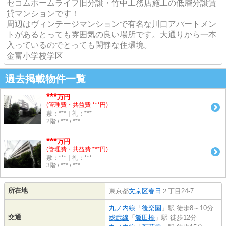
セコムホームライフ旧分譲・竹中工務店施工の低層分譲賃
貸マンションです！
周辺はヴィンテージマンションで有名な川口アパートメン
トがあるとっても雰囲気の良い場所です。大通りから一本
入っているのでとっても閑静な住環境。
金富小学校学区
過去掲載物件一覧
***
万円
(管理費・共益費 ***円)
敷：***｜礼：***
2階 / *** / ***
***
万円
(管理費・共益費 ***円)
敷：***｜礼：***
3階 / *** / ***
所在地
東京都
文京区
春日
２丁目24-7
丸ノ内線
「
後楽園
」駅 徒歩8～10分
交通
総武線
「
飯田橋
」駅 徒歩12分