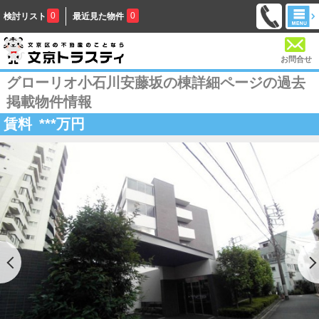
0
0
検討リスト
最近見た物件
お問合せ
グローリオ小石川安藤坂の棟詳細ページの過去
掲載物件情報
賃料
***
万円