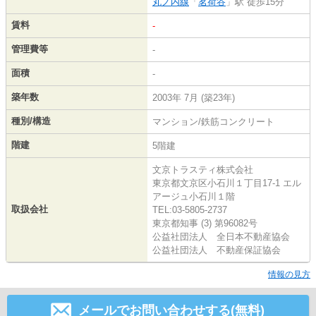
丸ノ内線
「
茗荷谷
」駅 徒歩15分
賃料
-
管理費等
-
面積
-
築年数
2003年 7月 (築23年)
種別/構造
マンション/鉄筋コンクリート
階建
5階建
文京トラスティ株式会社
東京都文京区小石川１丁目17-1 エル
アージュ小石川１階
取扱会社
TEL:03-5805-2737
東京都知事 (3) 第96082号
公益社団法人 全日本不動産協会
公益社団法人 不動産保証協会
情報の見方
メールでお問い合わせする(無料)