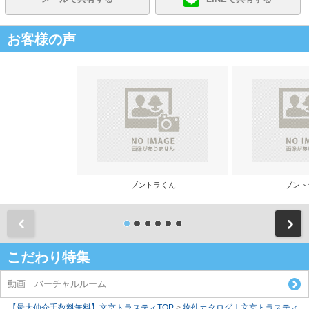
お客様の声
ブントラくん
ブント
前
こだわり特集
動画 バーチャルルーム
【最大仲介手数料無料】文京トラスティTOP
>
物件カタログ｜文京トラスティ