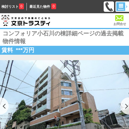
0
0
検討リスト
最近見た物件
お問合せ
コンフォリア小石川の棟詳細ページの過去掲載
物件情報
賃料
***
万円