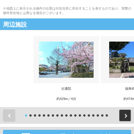
※地図上に表示される物件の位置は付近住所に所在することを表すものであり、実際の
物件所在地とは異なる場合がございます。
周辺施設
伝通院
福寿
約429m／6分
約474
前