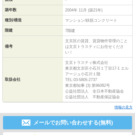
築年数
2004年 11月 (築21年)
種別/構造
マンション/鉄筋コンクリート
階建
7階建
文京区の賃貸、賃貸物件管理のこと
備考
は文京トラスティにお任せくださ
い！
文京トラスティ株式会社
東京都文京区小石川１丁目17-1 エル
アージュ小石川１階
取扱会社
TEL:03-5805-2737
東京都知事 (3) 第96082号
公益社団法人 全日本不動産協会
公益社団法人 不動産保証協会
情報の見方
メールでお問い合わせする(無料)