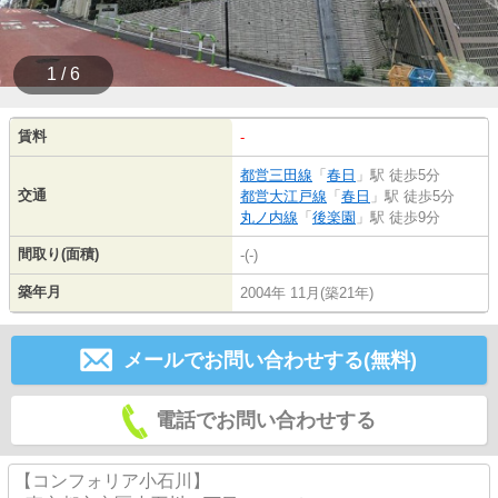
1 / 6
賃料
-
都営三田線
「
春日
」駅 徒歩5分
交通
都営大江戸線
「
春日
」駅 徒歩5分
丸ノ内線
「
後楽園
」駅 徒歩9分
間取り(面積)
-(-)
築年月
2004年 11月(築21年)
メールでお問い合わせする(無料)
電話でお問い合わせする
【コンフォリア小石川】