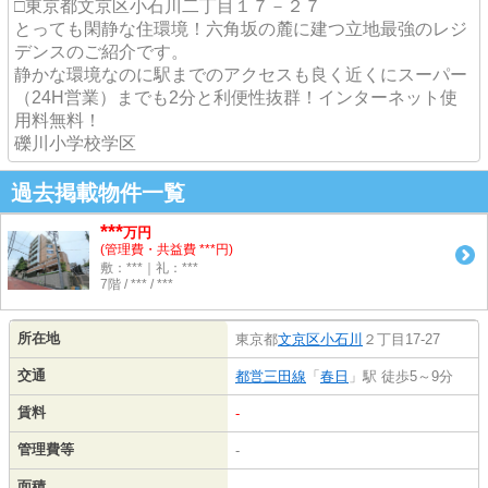
□東京都文京区小石川二丁目１７－２７
とっても閑静な住環境！六角坂の麓に建つ立地最強のレジ
デンスのご紹介です。
静かな環境なのに駅までのアクセスも良く近くにスーパー
（24H営業）までも2分と利便性抜群！インターネット使
用料無料！
礫川小学校学区
過去掲載物件一覧
***
万円
(管理費・共益費 ***円)
敷：***｜礼：***
7階 / *** / ***
所在地
東京都
文京区
小石川
２丁目17-27
交通
都営三田線
「
春日
」駅 徒歩5～9分
賃料
-
管理費等
-
面積
-