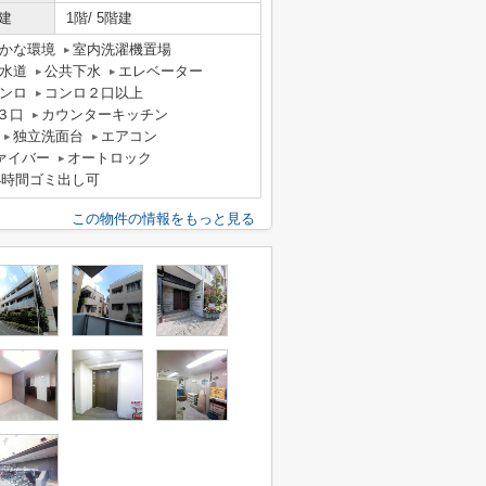
建
1階/ 5階建
かな環境
室内洗濯機置場
水道
公共下水
エレベーター
ンロ
コンロ２口以上
３口
カウンターキッチン
独立洗面台
エアコン
ァイバー
オートロック
4時間ゴミ出し可
この物件の情報をもっと見る