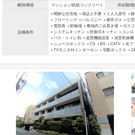
種別/構造
マンション/鉄筋コンクリート
所在階/階
閑静な住宅地
保証人不要
２人入居可
静
フローリング
バルコニー
都市ガス
公営
電気有
駐輪場
敷地内ごみ置き場
ガスコ
システムキッチン
対面式キッチン
コンロ
設備条件
バス・トイレ別
追焚機能浴室
浴室乾燥機
シューズボックス
CS
BS
CATV
光フ
TVモニタ付インターホン
宅配ボックス
2