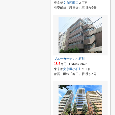
東京都
文京区
関口
３丁目
有楽町線「護国寺」駅 徒歩5分
ブルーガーデン小石川
18.5
万円 1LDK/47.86㎡
東京都
文京区
小石川
２丁目
都営三田線「春日」駅 徒歩5分