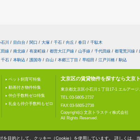
小石川
/
目白台
/
関口
/
大塚
/
千石
/
向丘
/
春日
/
千駄木
三田線
/
南北線
/
有楽町線
/
都営大江戸線
/
山手線
/
千代田線
/
都電荒川線
/
千石
/
本駒込
/
護国寺
/
白山
/
本郷三丁目
/
早稲田
/
江戸川橋
/
駒込
文京区の賃貸物件を探すなら文京
ペット飼育可特集
動画付き物件特集
東京都文京区小石川１丁目17-1 エルアー
仲介手数料ゼロ特集
TEL:03-5805-2737
礼金も仲介手数料もゼロ
FAX:03-5805-2738
Copyright(c) 文京トラスティ株式会社
All Rights Reserved.
を目的として、クッキー（Cookie）を使用しています。
詳しくは、