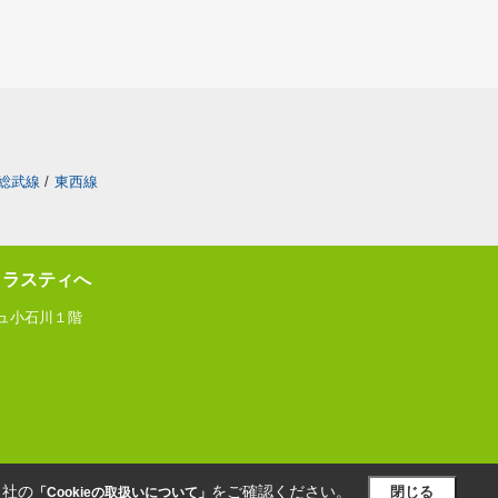
総武線
/
東西線
トラスティへ
ジュ小石川１階
当社の
をご確認ください。
閉じる
「Cookieの取扱いについて」