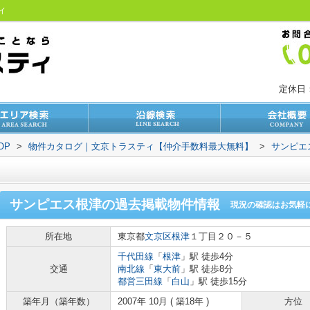
ティ
定休日
OP
>
物件カタログ｜文京トラスティ【仲介手数料最大無料】
>
サンピエ
サンピエス根津
の過去掲載物件情報
現況の確認はお気軽
所在地
東京都
文京区
根津
１丁目２０－５
千代田線
「
根津
」駅 徒歩4分
交通
南北線
「
東大前
」駅 徒歩8分
都営三田線
「
白山
」駅 徒歩15分
築年月（築年数）
2007年 10月 ( 築18年 )
方位