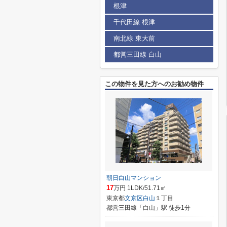
根津
千代田線 根津
南北線 東大前
都営三田線 白山
この物件を見た方へのお勧め物件
朝日白山マンション
17
万円 1LDK/51.71㎡
東京都
文京区
白山
１丁目
都営三田線「白山」駅 徒歩1分