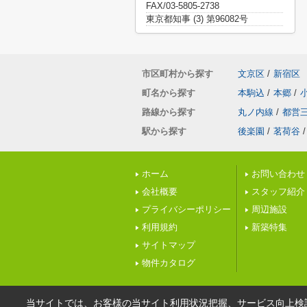
FAX/03-5805-2738
東京都知事 (3) 第96082号
市区町村から探す
文京区
/
新宿区
町名から探す
本駒込
/
本郷
/
路線から探す
丸ノ内線
/
都営
駅から探す
後楽園
/
茗荷谷
/
ホーム
お問い合わせ
会社概要
スタッフ紹介
プライバシーポリシー
周辺施設
利用規約
新築特集
サイトマップ
物件カタログ
当サイトでは、お客様の当サイト利用状況把握、サービス向上検討