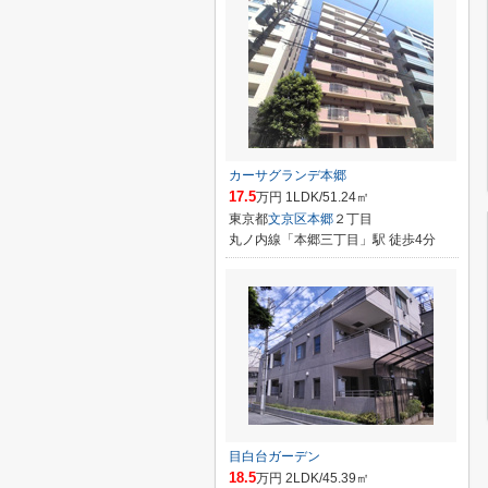
カーサグランデ本郷
17.5
万円 1LDK/51.24㎡
東京都
文京区
本郷
２丁目
丸ノ内線「本郷三丁目」駅 徒歩4分
目白台ガーデン
18.5
万円 2LDK/45.39㎡