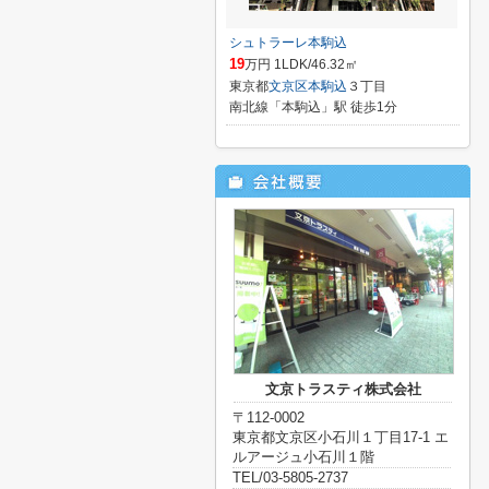
シュトラーレ本駒込
19
万円 1LDK/46.32㎡
東京都
文京区
本駒込
３丁目
南北線「本駒込」駅 徒歩1分
文京トラスティ株式会社
〒112-0002
東京都文京区小石川１丁目17-1 エ
ルアージュ小石川１階
TEL/03-5805-2737