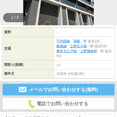
1 / 4
賃料
-
千代田線
「
湯島
」駅 徒歩1分
銀座線
「
上野広小路
」駅 徒歩5分
交通
都営大江戸線
「
上野御徒町
」駅 徒歩
5分
間取り(面積)
-(-)
築年月
2025年 4月(築1年)
メールでお問い合わせする(無料)
電話でお問い合わせする