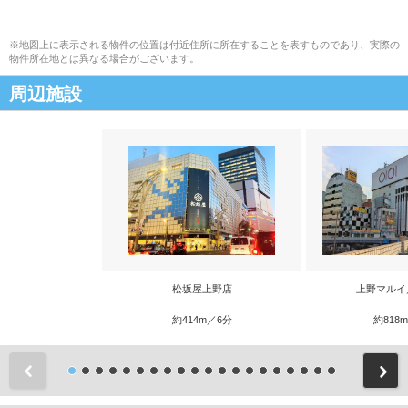
※地図上に表示される物件の位置は付近住所に所在することを表すものであり、実際の
物件所在地とは異なる場合がございます。
周辺施設
松坂屋上野店
上野マルイ
約414m／6分
約818
前