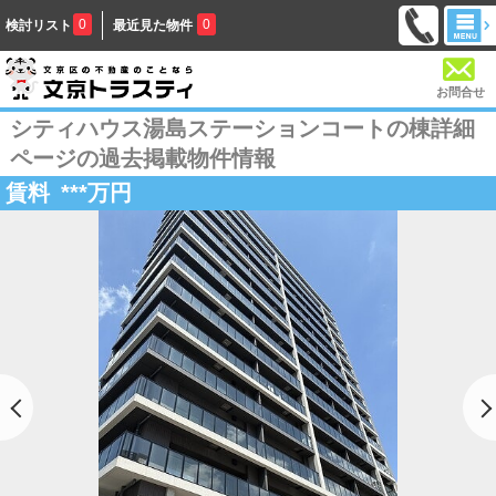
0
0
検討リスト
最近見た物件
お問合せ
シティハウス湯島ステーションコートの棟詳細
ページの過去掲載物件情報
賃料
***
万円