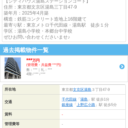
【シティハウス湯島ステーションコート】
住所：東京都文京区湯島三丁目47-9
築年月：2025年4月築
構造：鉄筋コンクリート造地上16階建て
最寄り駅：東京メトロ千代田線・湯島駅 徒歩１分
学区：湯島小学校・本郷台中学校
ぜひお問い合わせくださいませ♪
過去掲載物件一覧
***
万円
(管理費・共益費 ***円)
敷：***｜礼：***
4階 / *** / ***
所在地
東京都
文京区
湯島
３丁目47-9
千代田線
「
湯島
」駅 徒歩1分
交通
銀座線
「
上野広小路
」駅 徒歩5分
賃料
-
管理費等
-