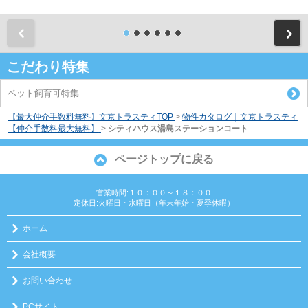
前
こだわり特集
ペット飼育可特集
【最大仲介手数料無料】文京トラスティTOP
>
物件カタログ｜文京トラスティ
【仲介手数料最大無料】
>
シティハウス湯島ステーションコート
ページトップに戻る
営業時間:１０：００～１８：００
定休日:火曜日・水曜日（年末年始・夏季休暇）
ホーム
会社概要
お問い合わせ
PCサイト