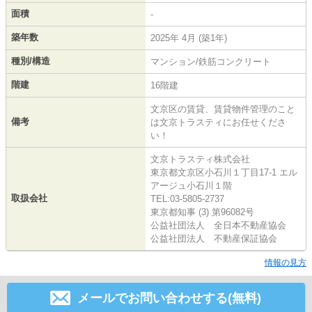
面積
-
築年数
2025年 4月 (築1年)
種別/構造
マンション/鉄筋コンクリート
階建
16階建
文京区の賃貸、賃貸物件管理のこと
備考
は文京トラスティにお任せくださ
い！
文京トラスティ株式会社
東京都文京区小石川１丁目17-1 エル
アージュ小石川１階
取扱会社
TEL:03-5805-2737
東京都知事 (3) 第96082号
公益社団法人 全日本不動産協会
公益社団法人 不動産保証協会
情報の見方
メールでお問い合わせする(無料)