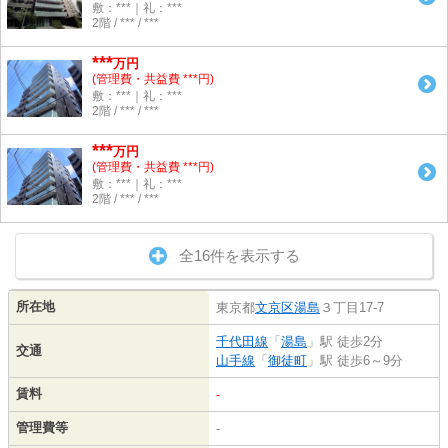
敷：***｜礼：***
2階 / *** / ***
***
万円
(管理費・共益費 ***円)
敷：***｜礼：***
2階 / *** / ***
***
万円
(管理費・共益費 ***円)
敷：***｜礼：***
2階 / *** / ***
全16件を表示する
所在地
東京都
文京区
湯島
３丁目17-7
千代田線
「
湯島
」駅 徒歩2分
交通
山手線
「
御徒町
」駅 徒歩6～9分
賃料
-
管理費等
-