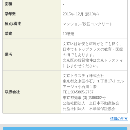
面積
-
築年数
2015年 12月 (築10年)
種別/構造
マンション/鉄筋コンクリート
階建
10階建
文京区は治安と環境がとても良く、
日本でもトップクラスの教育・医療
備考
の街でもあります。
文京区の賃貸物件は文京トラスティ
におまかせください。
文京トラスティ株式会社
東京都文京区小石川１丁目17-1 エル
アージュ小石川１階
取扱会社
TEL:03-5805-2737
東京都知事 (3) 第96082号
公益社団法人 全日本不動産協会
公益社団法人 不動産保証協会
情報の見方