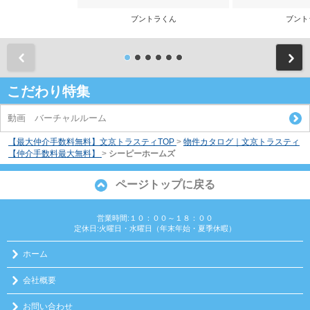
ブントラくん
ブント
前
こだわり特集
動画 バーチャルルーム
【最大仲介手数料無料】文京トラスティTOP
>
物件カタログ｜文京トラスティ
【仲介手数料最大無料】
>
シーピーホームズ
ページトップに戻る
営業時間:１０：００～１８：００
定休日:火曜日・水曜日（年末年始・夏季休暇）
ホーム
会社概要
お問い合わせ