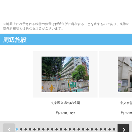
※地図上に表示される物件の位置は付近住所に所在することを表すものであり、実際の
物件所在地とは異なる場合がございます。
周辺施設
文京区立湯島幼稚園
中央会
約718m／9分
約766
前