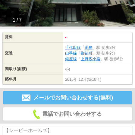
1 / 7
賃料
-
千代田線
「
湯島
」駅 徒歩2分
交通
山手線
「
御徒町
」駅 徒歩9分
銀座線
「
上野広小路
」駅 徒歩6分
間取り(面積)
-(-)
築年月
2015年 12月(築10年)
メールでお問い合わせする(無料)
電話でお問い合わせする
【シーピーホームズ】