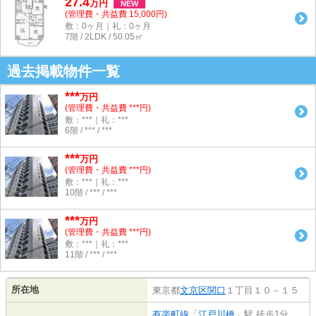
27.4
万
円
NEW
(管理費・共益費 15,000円)
敷：0ヶ月｜礼：0ヶ月
7階 / 2LDK / 50.05㎡
過去掲載物件一覧
***
万円
(管理費・共益費 ***円)
敷：***｜礼：***
6階 / *** / ***
***
万円
(管理費・共益費 ***円)
敷：***｜礼：***
10階 / *** / ***
***
万円
(管理費・共益費 ***円)
敷：***｜礼：***
11階 / *** / ***
所在地
東京都
文京区
関口
１丁目１０－１５
有楽町線
「
江戸川橋
」駅 徒歩1分