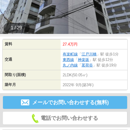
1 / 29
賃料
27.4万円
有楽町線
「
江戸川橋
」駅 徒歩1分
交通
東西線
「
神楽坂
」駅 徒歩12分
丸ノ内線
「
茗荷谷
」駅 徒歩19分
間取り(面積)
2LDK(50.05㎡)
築年月
2022年 9月(築3年)
メールでお問い合わせする(無料)
電話でお問い合わせする