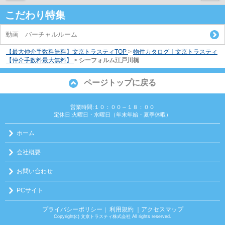
こだわり特集
動画 バーチャルルーム
【最大仲介手数料無料】文京トラスティTOP
>
物件カタログ｜文京トラスティ
【仲介手数料最大無料】
>
シーフォルム江戸川橋
ページトップに戻る
営業時間:１０：００～１８：００
定休日:火曜日・水曜日（年末年始・夏季休暇）
ホーム
会社概要
お問い合わせ
PCサイト
プライバシーポリシー
利用規約
｜アクセスマップ
｜
Copyright(c) 文京トラスティ株式会社 All rights reserved.