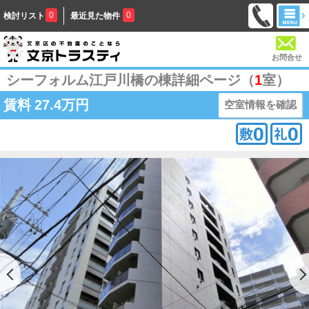
0
0
検討リスト
最近見た物件
お問合せ
シーフォルム江戸川橋の棟詳細ページ（
1
室）
賃料
27.4万円
空室情報を確認