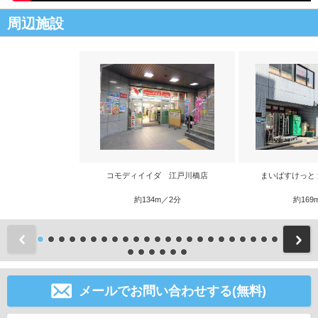
周辺施設
コモディイイダ 江戸川橋店
まいばすけっと
約134m／2分
約169
前
メールでお問い合わせする(無料)