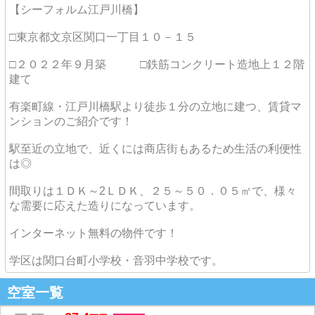
【シーフォルム江戸川橋】
□東京都文京区関口一丁目１０－１５
□２０２２年９月築 □鉄筋コンクリート造地上１２階
建て
有楽町線・江戸川橋駅より徒歩１分の立地に建つ、賃貸マ
ンションのご紹介です！
駅至近の立地で、近くには商店街もあるため生活の利便性
は◎
間取りは１ＤＫ～2ＬＤＫ、２５～５０．０５㎡で、様々
な需要に応えた造りになっています。
インターネット無料の物件です！
学区は関口台町小学校・音羽中学校です。
空室一覧