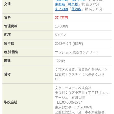
交通
東西線
「
神楽坂
」駅 徒歩12分
丸ノ内線
「
茗荷谷
」駅 徒歩19分
賃料
27.4万円
管理費等
15,000円
面積
50.05㎡
築年数
2022年 9月 (築3年)
種別/構造
マンション/鉄筋コンクリート
階建
12階建
文京区の賃貸、賃貸物件管理のこと
備考
は文京トラスティにお任せくださ
い！
文京トラスティ株式会社
東京都文京区小石川１丁目17-1 エル
アージュ小石川１階
取扱会社
TEL:03-5805-2737
東京都知事 (3) 第96082号
公益社団法人 全日本不動産協会