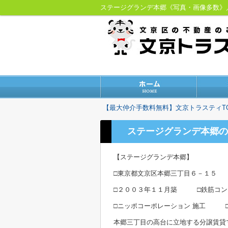
ステージグランデ本郷《写真・画像多数
【最大仲介手数料無料】文京トラスティT
ステージグランデ本郷の
【ステージグランデ本郷】
□東京都文京区本郷三丁目６－１５
□２００３年１１月築 □鉄筋コン
□ニッポコーポレーション 施工 □
本郷三丁目の高台に立地する分譲賃貸