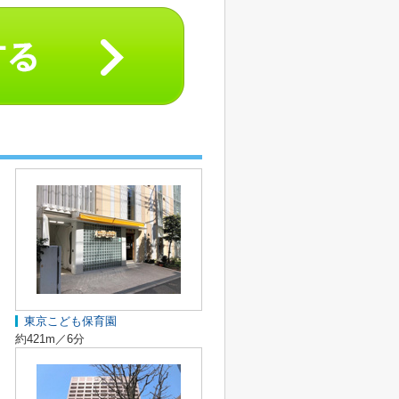
東京こども保育園
約421m／6分