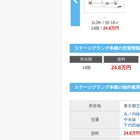
-
1LDK / 50.18㎡
14階 /
24.8万円
ステージグランデ本郷の空室情報
所在階
賃料
24.8万円
14階
ステージグランデ本郷の物件概要
所在地
東京都
文
丸ノ内線
交通
中央線
「
千代田線
賃料
24.8万円