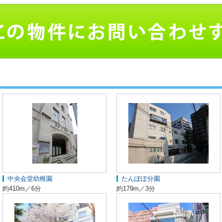
中央会堂幼稚園
たんぽぽ分園
約410m／6分
約179m／3分