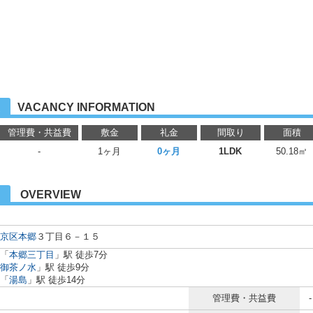
VACANCY INFORMATION
管理費・共益費
敷金
礼金
間取り
面積
-
1ヶ月
0ヶ月
1LDK
50.18㎡
OVERVIEW
京区
本郷
３丁目６－１５
「
本郷三丁目
」駅 徒歩7分
御茶ノ水
」駅 徒歩9分
「
湯島
」駅 徒歩14分
管理費・共益費
-