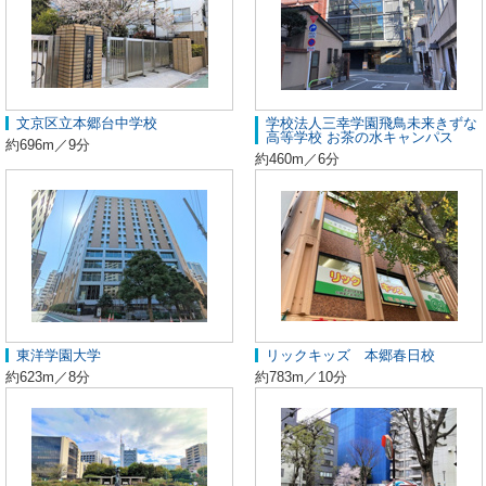
文京区立本郷台中学校
学校法人三幸学園飛鳥未来きずな
高等学校 お茶の水キャンパス
約696m／9分
約460m／6分
東洋学園大学
リックキッズ 本郷春日校
約623m／8分
約783m／10分