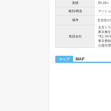
面積
50.18㎡
種別/構造
マンショ
備考
文京区の
文京トラ
東京都文
取扱会社
TEL:03-
東京都知事
公益社団
MAP
マップ