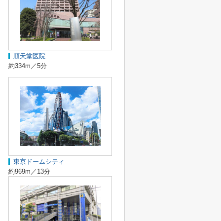
順天堂医院
約334m／5分
東京ドームシティ
約969m／13分