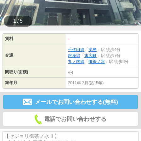
1 / 5
賃料
-
千代田線
「
湯島
」駅 徒歩4分
交通
銀座線
「
末広町
」駅 徒歩7分
丸ノ内線
「
御茶ノ水
」駅 徒歩8分
間取り(面積)
-(-)
築年月
2011年 3月(築15年)
メールでお問い合わせする(無料)
電話でお問い合わせする
【セジョリ御茶ノ水Ⅱ】