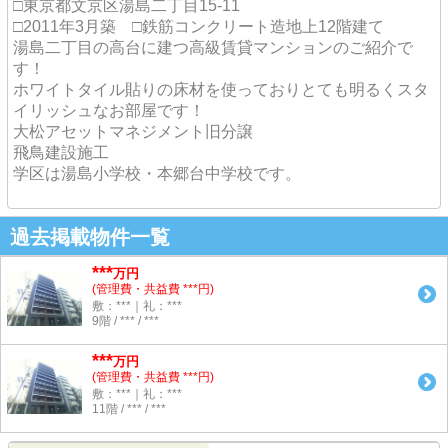
□東京都文京区湯島二丁目15-11
□2011年3月築 □鉄筋コンクリート造地上12階建て
湯島二丁目の高台に建つ高級賃貸マンションのご紹介で
す！
ホワイトタイル貼りの床材を使っておりとても明るくスタ
イリッシュなお部屋です！
大松アセットマネジメント旧分譲
飛鳥建設施工
学区は湯島小学校・本郷台中学校です。
過去掲載物件一覧
***
万円
(管理費・共益費 ***円)
敷：***｜礼：***
9階 / *** / ***
***
万円
(管理費・共益費 ***円)
敷：***｜礼：***
11階 / *** / ***