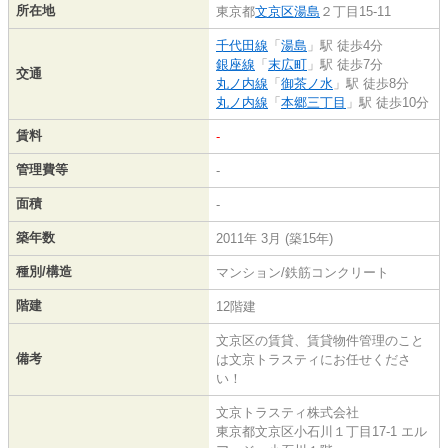
所在地
東京都
文京区
湯島
２丁目15-11
千代田線
「
湯島
」駅 徒歩4分
銀座線
「
末広町
」駅 徒歩7分
交通
丸ノ内線
「
御茶ノ水
」駅 徒歩8分
丸ノ内線
「
本郷三丁目
」駅 徒歩10分
賃料
-
管理費等
-
面積
-
築年数
2011年 3月 (築15年)
種別/構造
マンション/鉄筋コンクリート
階建
12階建
文京区の賃貸、賃貸物件管理のこと
備考
は文京トラスティにお任せくださ
い！
文京トラスティ株式会社
東京都文京区小石川１丁目17-1 エル