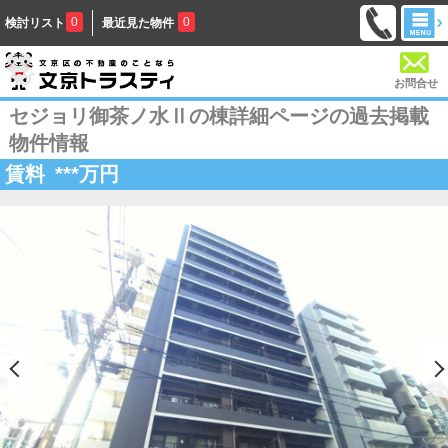
0
0
検討リスト
最近見た物件
お問合せ
セジョリ御茶ノ水Ⅱの棟詳細ページの過去掲載
物件情報
賃料
***
万円