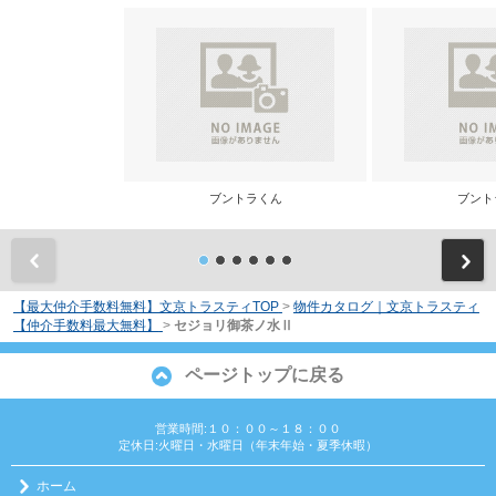
ブントラくん
ブント
前
【最大仲介手数料無料】文京トラスティTOP
>
物件カタログ｜文京トラスティ
【仲介手数料最大無料】
>
セジョリ御茶ノ水Ⅱ
ページトップに戻る
営業時間:１０：００～１８：００
定休日:火曜日・水曜日（年末年始・夏季休暇）
ホーム