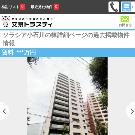
0
0
検討リスト
最近見た物件
お問合せ
ソラシア小石川の棟詳細ページの過去掲載物件
情報
賃料
***
万円