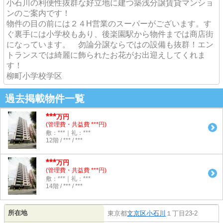
小石川の利便性抜群な好立地に建つ築浅分譲賃貸マンショ
ンのご案内です！
物件の目の前には２４H営業のスーパーがございます。す
ぐ裏手には小学校もあり、後楽園駅から物件までは商店街
になっています。 勿論分譲ならではの設備も抜群！エン
トランスでは綺麗に飾られたお花がお出迎えしてくれま
す！
柳町小学校学区
過去掲載物件一覧
***
万円
(管理費・共益費 ***円)
敷：***｜礼：***
12階 / *** / ***
***
万円
(管理費・共益費 ***円)
敷：***｜礼：***
14階 / *** / ***
所在地
東京都
文京区
小石川
１丁目23-2