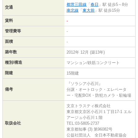
都営三田線
「
春日
」駅 徒歩5～8分
交通
南北線
「
東大前
」駅 徒歩15分
賃料
-
管理費等
-
面積
-
築年数
2012年 12月 (築13年)
種別/構造
マンション/鉄筋コンクリート
階建
15階建
『ソラシア小石川』
備考
分譲・オートロック・エレベータ
ー・宅配BOX・防犯カメラ・駐輪場
文京トラスティ株式会社
東京都文京区小石川１丁目17-1 エル
アージュ小石川１階
取扱会社
TEL:03-5805-2737
東京都知事 (3) 第96082号
公益社団法人 全日本不動産協会