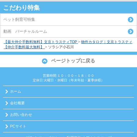
こだわり特集
ペット飼育可特集
動画 バーチャルルーム
【最大仲介手数料無料】文京トラスティTOP
>
物件カタログ｜文京トラスティ
【仲介手数料最大無料】
>
ソラシア小石川
ページトップに戻る
営業時間:１０：００～１８：００
定休日:火曜日・水曜日（年末年始・夏季休暇）
ホーム
会社概要
お問い合わせ
PCサイト