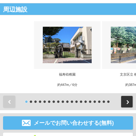
周辺施設
福寿幼稚園
文京区立 
約447m／6分
約387
前
メールでお問い合わせする(無料)