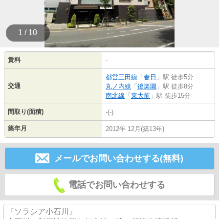
1 / 10
賃料
-
都営三田線
「
春日
」駅 徒歩5分
交通
丸ノ内線
「
後楽園
」駅 徒歩8分
南北線
「
東大前
」駅 徒歩15分
間取り(面積)
-(-)
築年月
2012年 12月(築13年)
メールでお問い合わせする(無料)
電話でお問い合わせする
『ソラシア小石川』